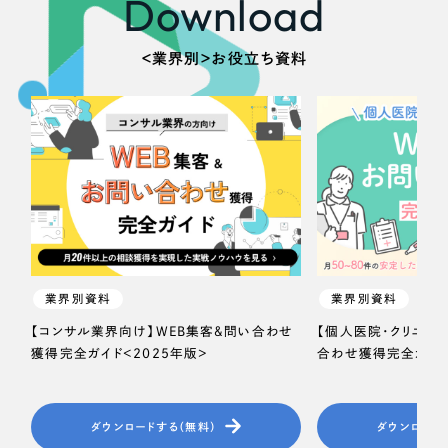
Download
＜業界別＞お役立ち資料
業界別資料
業界別資料
【コンサル業界向け】WEB集客＆問い合わせ
【個人医院・クリニッ
獲得完全ガイド＜2025年版＞
合わせ獲得完全ガイド
ダウンロードする（無料）
ダウンロード