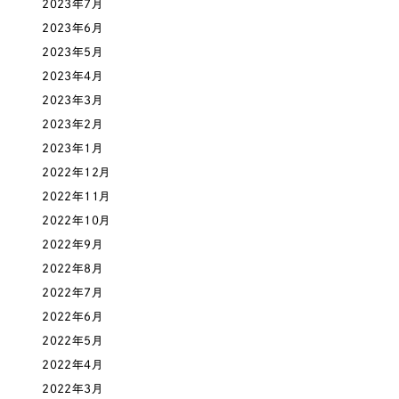
2023年7月
一部をご紹介します
教育
2023年6月
2023年5月
ブックマークしたサイト
インフラ関連
2023年4月
2023年3月
広告・メディア・放送
2023年2月
2023年1月
不動産
2022年12月
2022年11月
農林・水産
2022年10月
2022年9月
すべて
（624件）
2022年8月
金融・保険業
コーポレート・企業サイト
（278件）
2022年7月
ブランドサイト・サービスサイト
（85件）
2022年6月
その他サービス業
2022年5月
求人・採用サイト
（61件）
2022年4月
物流・運送
ECサイト（オンラインショップ）
（43件）
2022年3月