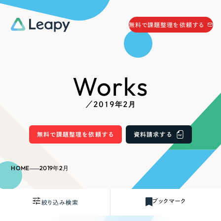
058-215-0066
無料で課題整理を依頼する
24時間受付
無料で課題整理を依頼する
Works
資料請求
する
資料請求する
／2019年2月
無料で課題整理を依頼
する
Company
無料で課題整理を依頼する
資料請求する
会社情報
採用情報
HOME
2019年2月
Web Produce
お役立ち情報
ブックマーク
絞り込み検索
リーピーが選ばれる理由
会社概要