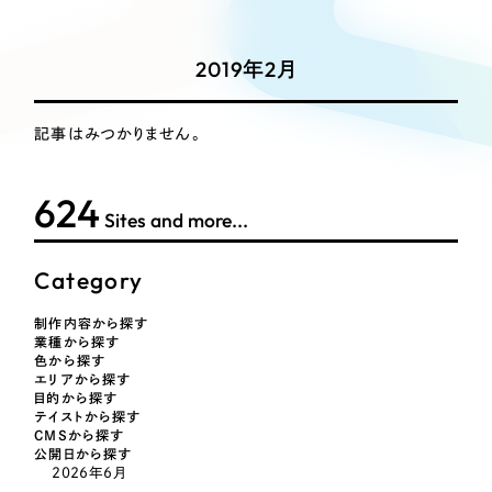
Works
絞り込み検
Webサイト制作
選ばれる理由
Search
索
コーポレートサイト制作
2019年2月
採用サイト制作
サービス
制作内容
ECサイト制作
記事はみつかりません。
Service
ブランドサイト制作
コーポレート・企業サイト
サービス紹介
ブランディング支援
624
Sites and more...
一過性の広告に頼らず、
「仕組み」と「ノウハウ」
制作実績
ブランドサイト・サービスサイト
を残す資産型DX支援をご提供します
Category
すべて
（624件）
求人・採用サイト
コーポレート・企業サイト
（278件）
制作内容から探す
業種から探す
ブランドサイト・サービスサイト
（85件）
色から探す
ECサイト（オンラインショップ）
エリアから探す
求人・採用サイト
（61件）
目的から探す
テイストから探す
ECサイト（オンラインショップ）
ポータルサイト・メディアサイト
（43件）
CMSから探す
公開日から探す
ポータルサイト・メディアサイト
（39件）
2026年6月
LP（ランディングページ）