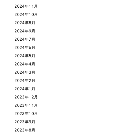
採用DX支援
その他のサービス
2024年11月
医療・福祉
2024年10月
リープ・リクルーティング
／
採用業務代行
プライバシーポリシー
情報セキュリティ方針
2024年8月
求人票作成・面接など各種業務代行、採用の仕組み作り支援
コンサルティング・調査
AI倫理ポリシー
クッキーポリシー
サイトマップ
2024年9月
リープ・キャリア
／
人材紹介サービス
ウェブアクセシビリティ方針
完全成功報酬型のスカウト型ハイクラス人材紹介（岐阜・愛知）
2024年7月
観光・レジャー
2024年6月
カイゼンDX支援
2024年5月
人材紹介・派遣
2024年4月
Pace
／
クラウド型工数管理ツール
2024年3月
日報ツールで案件ごとの営業利益をリアルタイムに可視化
士業
2024年2月
2024年1月
自治体・官公庁
制作実績
2023年12月
2023年11月
Works
美容・エステ
2023年10月
制作実績
2023年9月
IT・インターネット
2023年8月
全国1,400社以上の支援実績の中から
実績の