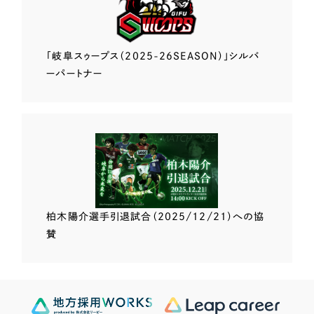
「岐阜スゥープス
（2025-26SEASON）」
シルバ
ーパートナー
柏木陽介選手
引退試合（2025/12/21）
への協
賛