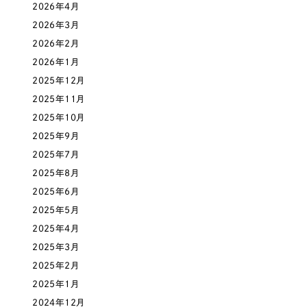
LP（ランディングページ）
（28件）
2026年4月
マーケティングDX支援
キャンペーン・プロモーションサイト
2026年3月
（12件）
キャンペーン・プロモーション
2026年2月
Webサイト制作
ブランディング（ロゴ・印刷物）
（90件）
サイト
2026年1月
その他
（1件）
コーポレートサイト制作
2025年12月
ブランディング（ロゴ・印刷物）
2025年11月
オプションサービス
採用サイト制作
2025年10月
お客様インタビュー
その他
2025年9月
ECサイト制作
2025年7月
業種
Outsourcing
ブランドサイト制作
2025年8月
2025年6月
?
よくある質問
アウトソーシング（代行支援）
2025年5月
製造業
リープ・プロジェクト
2025年4月
「反響強化」を目的としたマーケティング代行
2025年3月
リープ・プロジェクト
建設・建築
／
マーケティング代行
リープ・リクルーティング
SEO対策によるアクセス獲得、反響獲得などの"Webマーケティング"から、
2025年2月
ライン領域のマーケティングまでまるっと代行
「採用強化」を目的とした採用業務代行
2025年1月
卸売・小売
2024年12月