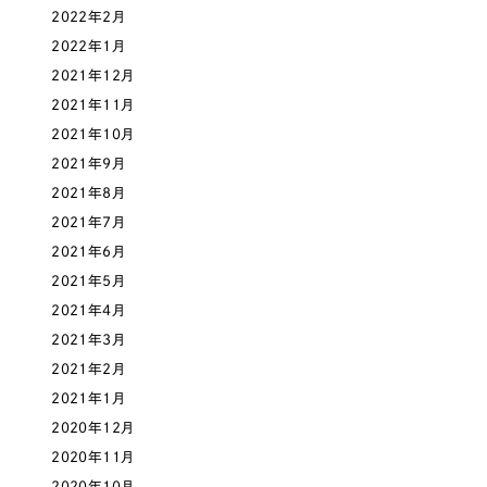
ポータルサイト・メディアサイト
（39件）
2022年2月
NPO・一般社団法人
LP（ランディングページ）
（28件）
2022年1月
キャンペーン・プロモーションサイト
2021年12月
（12件）
人材サービス
2021年11月
ブランディング（ロゴ・印刷物）
（90件）
2021年10月
その他
その他
（1件）
2021年9月
2021年8月
色
お客様インタビュー
2021年7月
2021年6月
ホワイト・白色
2021年5月
2021年4月
グレー・黒色
2021年3月
2021年2月
ベージュ・茶色
2021年1月
2020年12月
レッド・赤色
2020年11月
2020年10月