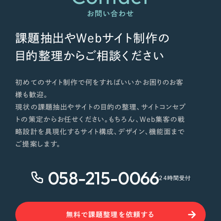
ポータルサイト・メディアサイト
（39件）
NPO・一般社団法人
お問い合わせ
LP（ランディングページ）
（28件）
キャンペーン・プロモーションサイト
（12件）
課題抽出やWebサイト制作の
人材サービス
ブランディング（ロゴ・印刷物）
（90件）
目的整理からご相談ください
その他
その他
（1件）
初めてのサイト制作で何をすればいいかお困りのお客
色
様も歓迎。
お客様インタビュー
現状の課題抽出やサイトの目的の整理、サイトコンセプ
トの策定からお任せください。もちろん、Web集客の戦
ホワイト・白色
略設計を具現化するサイト構成、デザイン、機能面まで
ご提案します。
グレー・黒色
058-215-0066
24時間受付
ベージュ・茶色
レッド・赤色
無料で課題整理を依頼する