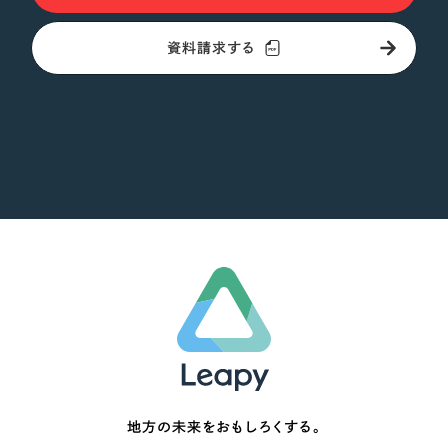
オレンジ・橙色
資料請求する
イエロー・黄色
グリーン・緑色
ブルー・青色
パープル・紫色
ピンク・桃色
カラフル・多色
その他
地方の未来をおもしろくする。