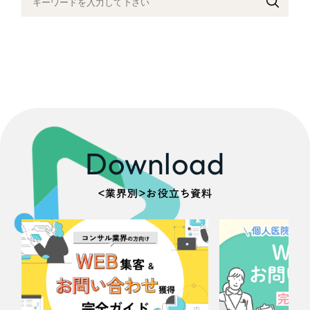
採用DX支援
その他のサービス
医療・福祉
リープ・リクルーティング
／
採用業務代行
プライバシーポリシー
情報セキュリティ方針
求人票作成・面接など各種業務代行、採用の仕組み作り支援
コンサルティング・調査
AI倫理ポリシー
クッキーポリシー
サイトマップ
リープ・キャリア
／
人材紹介サービス
ウェブアクセシビリティ方針
完全成功報酬型のスカウト型ハイクラス人材紹介（岐阜・愛知）
観光・レジャー
カイゼンDX支援
人材紹介・派遣
Download
Pace
／
クラウド型工数管理ツール
日報ツールで案件ごとの営業利益をリアルタイムに可視化
士業
＜業界別＞お役立ち資料
自治体・官公庁
制作実績
Works
美容・エステ
制作実績
IT・インターネット
全国1,400社以上の支援実績の中から
実績の