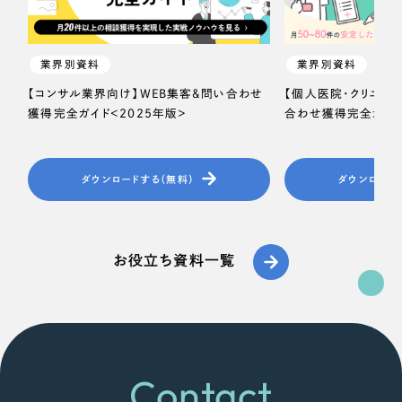
一部をご紹介します
教育
ブックマークしたサイト
業界別資料
業界別資料
インフラ関連
【コンサル業界向け】WEB集客＆問い合わせ
【個人医院・クリニッ
獲得完全ガイド＜2025年版＞
合わせ獲得完全ガイド
広告・メディア・放送
不動産
ダウンロードする（無料）
ダウンロード
農林・水産
すべて
お役立ち資料一覧
（624件）
金融・保険業
コーポレート・企業サイト
（278件）
ブランドサイト・サービスサイト
（85件）
その他サービス業
求人・採用サイト
（61件）
物流・運送
ECサイト（オンラインショップ）
Contact
（43件）