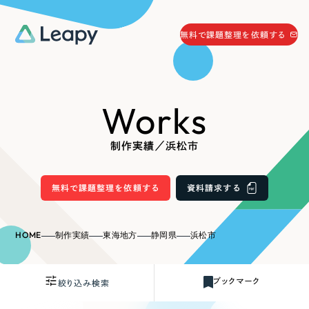
058-215-0066
無料で課題整理を依頼する
24時間受付
無料で課題整理を依頼する
Works
資料請求
する
資料請求する
制作実績／浜松市
無料で課題整理を依頼
する
Company
無料で課題整理を依頼する
資料請求する
会社情報
採用情報
HOME
制作実績
東海地方
静岡県
浜松市
Web Produce
お役立ち情報
ブックマーク
絞り込み検索
リーピーが選ばれる理由
会社概要