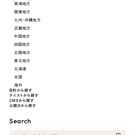
LP（ランディングページ）
（28件）
マーケティングDX支援
東海地方
キャンペーン・プロモーションサイト
関東地方
（12件）
キャンペーン・プロモーション
九州・沖縄地方
Webサイト制作
ブランディング（ロゴ・印刷物）
（90件）
サイト
近畿地方
その他
（1件）
コーポレートサイト制作
中国地方
ブランディング（ロゴ・印刷物）
オプションサービス
四国地方
採用サイト制作
北陸地方
お客様インタビュー
その他
ECサイト制作
東北地方
北海道
業種
Outsourcing
ブランドサイト制作
全国
海外
?
よくある質問
アウトソーシング（代行支援）
目的から探す
製造業
テイストから探す
リープ・プロジェクト
CMSから探す
公開日から探す
「反響強化」を目的としたマーケティング代行
リープ・プロジェクト
建設・建築
／
マーケティング代行
リープ・リクルーティング
SEO対策によるアクセス獲得、反響獲得などの"Webマーケティング"から、
Search
ライン領域のマーケティングまでまるっと代行
「採用強化」を目的とした採用業務代行
卸売・小売