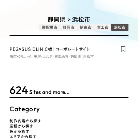
Works
絞り込み検
Webサイト制作
選ばれる理由
Search
索
コーポレートサイト制作
静岡県 > 浜松市
採用サイト制作
サービス
御殿場市
静岡市
伊東市
富士市
浜松市
制作内容
ECサイト制作
Service
ブランドサイト制作
PEGASUS CLINIC様｜コーポレートサイト
コーポレート・企業サイト
サービス紹介
ブランディング支援
病院・クリニック
美容・エステ
東海地方
静岡県
浜松市
一過性の広告に頼らず、
「仕組み」と「ノウハウ」
制作実績
ブランドサイト・サービスサイト
を残す資産型DX支援をご提供します
すべて
（624件）
624
求人・採用サイト
コーポレート・企業サイト
（278件）
Sites and more...
ブランドサイト・サービスサイト
（85件）
ECサイト（オンラインショップ）
Category
求人・採用サイト
（61件）
ECサイト（オンラインショップ）
ポータルサイト・メディアサイト
（43件）
制作内容から探す
業種から探す
ポータルサイト・メディアサイト
（39件）
色から探す
エリアから探す
LP（ランディングページ）