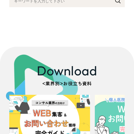
採用DX支援
その他のサービス
医療・福祉
リープ・リクルーティング
／
採用業務代行
プライバシーポリシー
情報セキュリティ方針
求人票作成・面接など各種業務代行、採用の仕組み作り支援
コンサルティング・調査
AI倫理ポリシー
クッキーポリシー
サイトマップ
リープ・キャリア
／
人材紹介サービス
ウェブアクセシビリティ方針
完全成功報酬型のスカウト型ハイクラス人材紹介（岐阜・愛知）
観光・レジャー
カイゼンDX支援
人材紹介・派遣
Download
Pace
／
クラウド型工数管理ツール
日報ツールで案件ごとの営業利益をリアルタイムに可視化
士業
＜業界別＞お役立ち資料
自治体・官公庁
制作実績
Works
美容・エステ
制作実績
IT・インターネット
全国1,400社以上の支援実績の中から
実績の