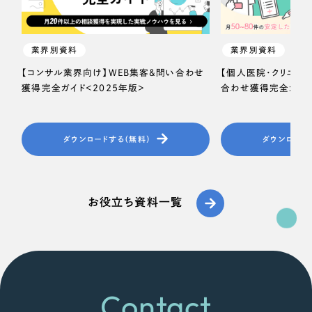
一部をご紹介します
教育
ブックマークしたサイト
業界別資料
業界別資料
インフラ関連
【コンサル業界向け】WEB集客＆問い合わせ
【個人医院・クリニッ
獲得完全ガイド＜2025年版＞
合わせ獲得完全ガイド
広告・メディア・放送
不動産
ダウンロードする（無料）
ダウンロード
農林・水産
すべて
お役立ち資料一覧
（624件）
金融・保険業
コーポレート・企業サイト
（278件）
ブランドサイト・サービスサイト
（85件）
その他サービス業
求人・採用サイト
（61件）
物流・運送
ECサイト（オンラインショップ）
Contact
（43件）