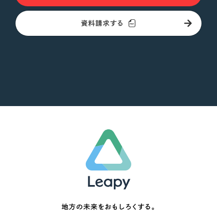
オレンジ・橙色
資料請求する
イエロー・黄色
グリーン・緑色
ブルー・青色
パープル・紫色
ピンク・桃色
カラフル・多色
その他
地方の未来をおもしろくする。