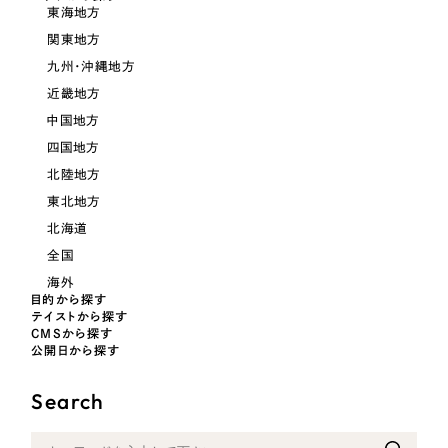
LP（ランディングページ）
（28件）
マーケティングDX支援
東海地方
キャンペーン・プロモーションサイト
関東地方
（12件）
キャンペーン・プロモーション
九州・沖縄地方
Webサイト制作
ブランディング（ロゴ・印刷物）
（90件）
サイト
近畿地方
その他
（1件）
コーポレートサイト制作
中国地方
ブランディング（ロゴ・印刷物）
オプションサービス
四国地方
採用サイト制作
北陸地方
お客様インタビュー
その他
ECサイト制作
東北地方
北海道
業種
Outsourcing
ブランドサイト制作
全国
海外
?
よくある質問
アウトソーシング（代行支援）
目的から探す
製造業
テイストから探す
リープ・プロジェクト
CMSから探す
公開日から探す
「反響強化」を目的としたマーケティング代行
リープ・プロジェクト
建設・建築
／
マーケティング代行
リープ・リクルーティング
SEO対策によるアクセス獲得、反響獲得などの"Webマーケティング"から、
Search
ライン領域のマーケティングまでまるっと代行
「採用強化」を目的とした採用業務代行
卸売・小売