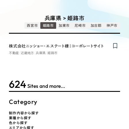
Works
絞り込み検
Webサイト制作
選ばれる理由
Search
索
コーポレートサイト制作
兵庫県 > 姫路市
採用サイト制作
サービス
西宮市
姫路市
加東市
尼崎市
加古郡
神戸市
制作内容
ECサイト制作
Service
ブランドサイト制作
株式会社ニッショー・エステート様｜コーポレートサイト
コーポレート・企業サイト
サービス紹介
ブランディング支援
不動産
近畿地方
兵庫県
姫路市
一過性の広告に頼らず、
「仕組み」と「ノウハウ」
制作実績
ブランドサイト・サービスサイト
を残す資産型DX支援をご提供します
すべて
（624件）
624
求人・採用サイト
コーポレート・企業サイト
（278件）
Sites and more...
ブランドサイト・サービスサイト
（85件）
ECサイト（オンラインショップ）
Category
求人・採用サイト
（61件）
ECサイト（オンラインショップ）
ポータルサイト・メディアサイト
（43件）
制作内容から探す
業種から探す
ポータルサイト・メディアサイト
（39件）
色から探す
エリアから探す
LP（ランディングページ）