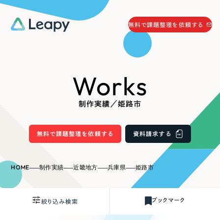
058-215-0066
無料で課題整理を依頼する
24時間受付
無料で課題整理を依頼する
Works
資料請求
する
資料請求する
制作実績／姫路市
無料で課題整理を依頼
する
Company
無料で課題整理を依頼する
資料請求する
会社情報
採用情報
HOME
制作実績
近畿地方
兵庫県
姫路市
Web Produce
お役立ち情報
ブックマーク
絞り込み検索
リーピーが選ばれる理由
会社概要