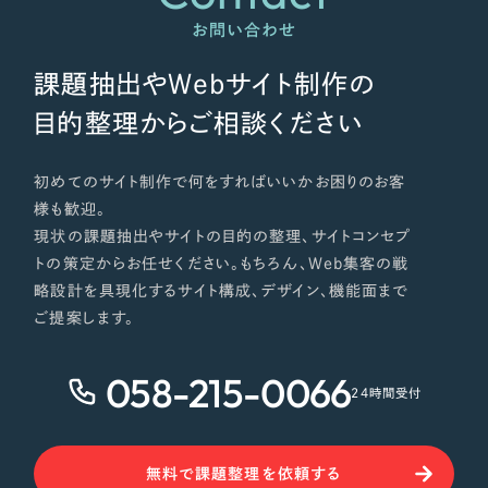
ポータルサイト・メディアサイト
（39件）
NPO・一般社団法人
お問い合わせ
LP（ランディングページ）
（28件）
キャンペーン・プロモーションサイト
（12件）
課題抽出やWebサイト制作の
人材サービス
ブランディング（ロゴ・印刷物）
（90件）
目的整理からご相談ください
その他
その他
（1件）
初めてのサイト制作で何をすればいいかお困りのお客
色
様も歓迎。
お客様インタビュー
現状の課題抽出やサイトの目的の整理、サイトコンセプ
トの策定からお任せください。もちろん、Web集客の戦
ホワイト・白色
略設計を具現化するサイト構成、デザイン、機能面まで
ご提案します。
グレー・黒色
058-215-0066
24時間受付
ベージュ・茶色
レッド・赤色
無料で課題整理を依頼する