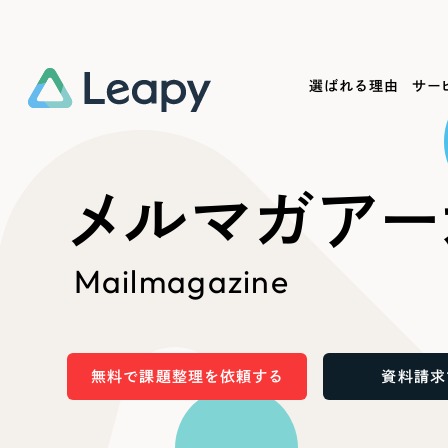
選ばれる理由
サー
Service
Works
Company
Useful
メルマガアー
サービス紹介
制作実績
会社概要
お役立ち情報
We
Mailmagazine
一過性の広告に頼らず、
全国1,400社以上の支援実績
可能性をひらくデザインで
リーピーによるお役立ち情報を
コー
「仕組み」と「ノウハウ」を残す資産型DX
ら
しあわせな毎日をつくる
ます
支援をご提供します
実績の一部をご紹介します
EC
無料で課題整理を依頼する
資料請求
?
ブックマークしたサイ