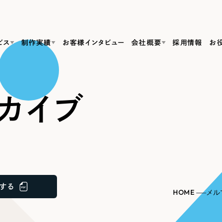
ビス
制作実績
お客様インタビュー
会社概要
採用情報
お
Web Produ
すべて
（624件）
カイブ
コーポレート・企業サイト
（278件）
リーピーがわかる資料３点セット
bサイト制作
ブランドサイト・サービスサイト
リーピーが選ばれる理由
（85件）
リーピーのWebサイト制作・会社概要・サービスがわかる
会社概要
の中か
ご紹介し
求人・採用サイト
お役立ち資料
（61件）
Webサイト制作
ポレートサイト制作
採用サイト制作
代表挨拶
SDG
すぐに使える資料をダウンロード
ECサイト（オンラインショップ）
（43件）
コーポレートサイト制作
サイト制作
ブランドサイト制作
ポータルサイト・メディアサイト
メディア掲載・取材依頼
新着情
（39件）
する
採用サイト制作
HOME
メル
LP（ランディングページ）
（28件）
よくある質問
ト
ECサイト制作
リーピーブログ
採用情報
キャンペーン・プロモーションサイト
（1
ブランドサイト制作
Webデザイン・Webマーケティングに関する情報を発信