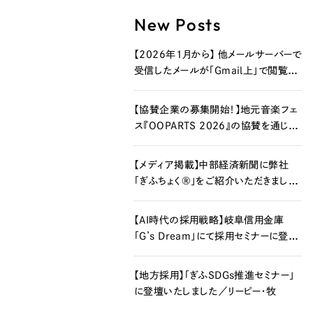
New Posts
【2026年1月から】 他メールサーバーで
受信したメールが「Gmail上」で閲覧で
きなくなります
【協賛企業の募集開始！】地元音楽フェ
ス『OOPARTS 2026』の協賛を通じ
て、新たな企業価値を創造しませんか？
【メディア掲載】中部経済新聞に弊社
「ぎふちょく®」をご紹介いただきました
®
【AI時代の採用戦略】岐阜信用金庫
「G’s Dream」にて採用セミナーに登壇
いたしました／リーピー・牧
【地方採用】「ぎふSDGs推進セミナー」
に登壇いたしました／リーピー・牧