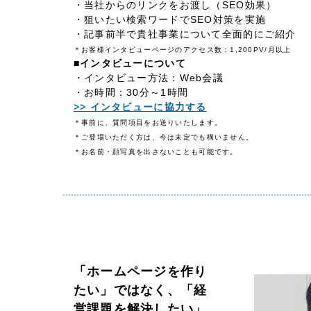
・当社からのリンクをお渡し（SEO効果）
・狙いたい検索ワードでSEO対策を実施
Company
・記事前半で貴社事業について全面的にご紹介
＊お客様インタビューページのアクセス数：1,200PV/月以上
■インタビューについて
・インタビュー方法：Web会議
会社情報
・お時間：30分～1時間
>> インタビューに協力する
会社概要
＊事前に、質問項目をお送りいたします。
代表挨拶
＊ご登場いただく方は、今は未定でも構いません。
＊お名前・顔写真を出さないことも可能です。
SDGsに向けた取り組み
メディア掲載と取材依頼
新着情報
採用情報
ブログ
「ホームページを作り
リーピーブログ
たい」ではなく、「経
営課題を解決したい」
代表ブログ