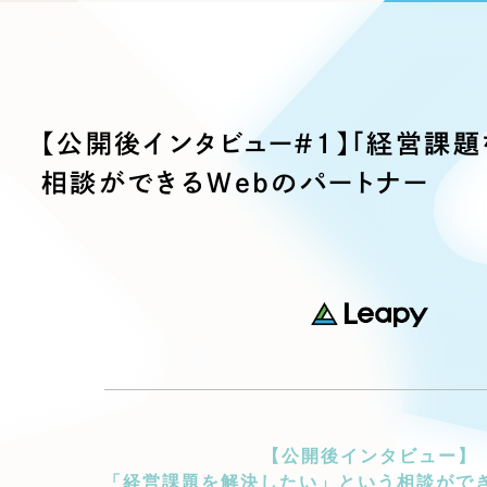
ブランディング（ロゴ・印刷物）
ブランディング支援
・プロジェクト
広報ブログ
（90件）
／
マーケティング代行
リーピーの取り組みに関するお知らせ・イベントの様子を
策によるアクセス獲得、反響獲得などの"Webマーケティン
その他
（1件）
オプションサービス
代表ブログ
などのオフライン領域のマーケティングまでまるっと代行
代表川口が経営・Web戦略・地方創生に関する情報を発
【公開後インタビュー＃1】「経営課
お客様インタビュー
メールマガジンアーカイブ
相談ができるWebのパートナー
過去に配信したメールマガジンのアーカイブ
制作実績
すべて
（624件）
コーポレート・企業サイト
（278件
ブランドサイト・サービスサイト
（
求人・採用サイト
（61件）
ECサイト（オンラインショップ）
（
ポータルサイト・メディアサイト
（
LP（ランディングページ）
【公開後インタビュー】
（28件）
「経営課題を解決したい」という相談ができ