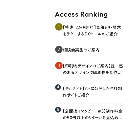
Access Ranking
1
【特典：2か月無料】見積もり・請求
をラクにするDXツールのご紹介
2
相談会実施のご案内
Contact Us
3
【印刷物デザインのご案内】統一感
のあるデザインで印刷物を制作し
ます！
4
初めてのサイト制作で何をすればいいかお困りのお
【全5サイト】7月に公開した当社制
現状の課題抽出やサイトの目的の整理、サイトコン
作サイトご紹介
せください。もちろん、Web集客の戦略設計を具現
イン、機能面までご提案します。
5
【公開後インタビュー＃3】制作料金
の50倍以上のリターンを見込める
のでは