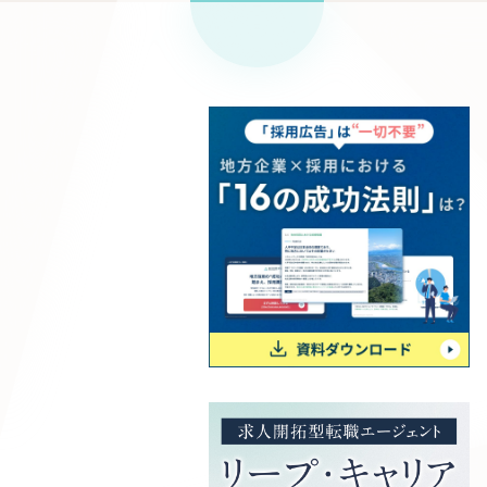
リープ
SEO対
グ"から、
広報支援