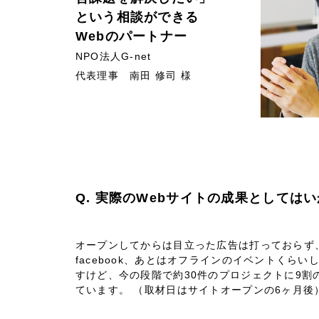
という相談ができる
広報ブログ
Webのパートナー
メルマガアーカイブ
NPO法人G-net
代表理事 南田 修司 様
プライバシーポリシー
情報セキュ
クッキーポリシー
サイトマップ
Q. 実際のWebサイトの成果としては
客様も歓迎。
セプトの策定からお任
オープンしてからは目立った広告は打っておらず、tw
化するサイト構成、デザ
facebook、あとはオフラインのイベントくら
すけど、今の段階で約30件のプロジェクトに9割
ています。 （取材日はサイトオープンの6ヶ月後