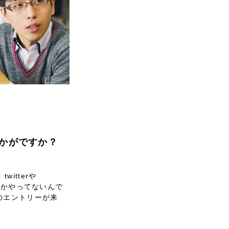
リティ方針
AI倫理ポリシー
ウェブアクセシビリティ方針
いかがですか？
itterや
いしかやってないんで
のエントリーが来
）