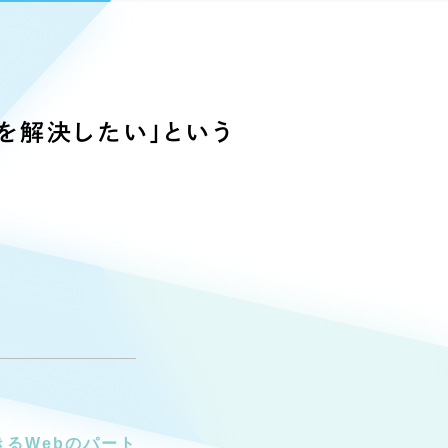
Pace
／
クラウド型工数管理ツール
日報ツールで案件ごとの営業利益をリアルタイムに可視化
発信
信
題を解決したい」という
）
85件）
43件）
39件）
るWebのパート