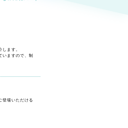
ト
（12件）
90件）
g
介します。
ていますので、制
）
ケティング代行
業務代行
ご登場いただける