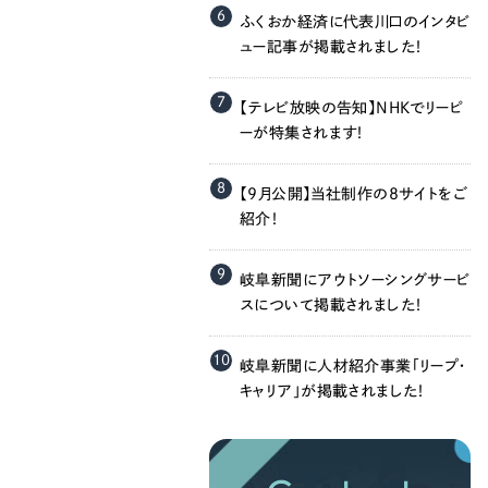
058-215-00
6
ふくおか経済に代表川口のインタビ
ュー記事が掲載されました！
24時間受付
7
【テレビ放映の告知】NHKでリーピ
無料で課題整理を依頼する
ーが特集されます！
8
【9月公開】当社制作の8サイトをご
資料請求する
紹介！
9
岐阜新聞にアウトソーシングサービ
スについて掲載されました！
10
岐阜新聞に人材紹介事業「リープ・
キャリア」が掲載されました！