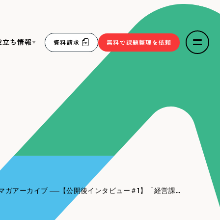
役立ち情報
資料請求
無料で課題整理を依頼
ce
リープ・リクルーティング
／
採用業務代行
求人票作成・面接など各種業務代行、採用の仕組み作り支
３点セット
援
リープ・キャリア
／
人材紹介サービス
sへの取り組み
完全成功報酬型のスカウト型ハイクラス人材紹介（岐阜・愛
知）
報
マガアーカイブ
【公開後インタビュー＃1】「経営課題を解決したい」という相談ができるWebのパートナー
2件）