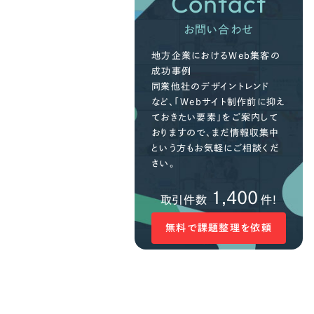
Contact
お問い合わせ
地方企業におけるWeb集客の
成功事例
同業他社のデザイントレンド
など、「Webサイト制作前に抑え
ておきたい要素」をご案内して
おりますので、まだ情報収集中
という方もお気軽にご相談くだ
さい。
1,400
取引件数
件!
無料で課題整理を依頼