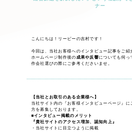
キャンペーン・プロモーションサイ
ナー
ブランディング（ロゴ・印刷物）
（
その他
（1件）
こんにちは！リーピーの吉村です！
Outsourcin
今回は、当社お客様へのインタビュー記事をご紹
ホームページ制作後の
成果や反響
についても伺っ
作会社選びの際にご参考くださいませ。
アウトソーシング（代行支援
リープ・プロジェクト
「反響強化」を目的としたマー
リープ・リクルーティング
【当社とお取引のある企業様へ】
「採用強化」を目的とした採用
当社サイト内の『お客様インタビューページ』に
方を募集しております。
■インタビュー掲載のメリット
その他のサービス
『貴社サイトのアクセス増加、認知向上』
・当社サイトに目立つように掲載