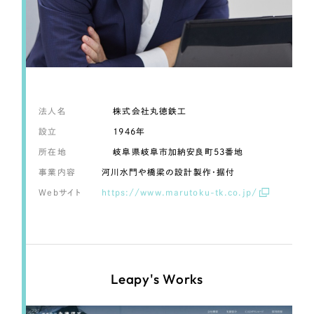
LP（ランディングページ）
（28件）
マーケティングDX支援
キャンペーン・プロモーションサイト
（12件）
Webサイト制作
ブランディング（ロゴ・印刷物）
（90件）
その他
（1件）
コーポレートサイト制作
オプションサービス
採用サイト制作
法人名
株式会社丸徳鉄工
お客様インタビュー
設立
1946年
ECサイト制作
所在地
岐阜県岐阜市加納安良町53番地
Outsourcing
ブランドサイト制作
事業内容
河川水門や橋梁の設計製作・据付
Webサイト
https://www.marutoku-tk.co.jp/
?
よくある質問
アウトソーシング（代行支援）
リープ・プロジェクト
「反響強化」を目的としたマーケティング代行
リープ・プロジェクト
／
マーケティング代行
リープ・リクルーティング
SEO対策によるアクセス獲得、反響獲得などの"Webマーケティング"から、
Leapy's Works
ライン領域のマーケティングまでまるっと代行
「採用強化」を目的とした採用業務代行