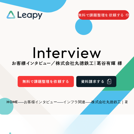
058-215-0066
無料で課題整理を依頼する
24時間受付
無料で課題整理を依頼する
Interview
資料請求
する
資料請求する
お客様インタビュー／株式会社丸徳鉄工｜葛谷有輝 様
無料で課題整理を依頼
する
Company
無料で課題整理を依頼する
資料請求する
会社情報
採用情報
HOME
お客様インタビュー
インフラ関連
株式会社丸徳鉄工｜葛谷有
Web Produce
お役立ち情報
リーピーが選ばれる理由
会社概要