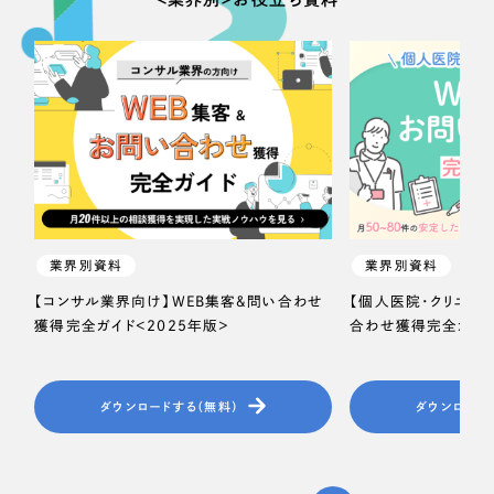
業界別資料
業界別資料
【コンサル業界向け】WEB集客＆問い合わせ
【個人医院・クリニッ
獲得完全ガイド＜2025年版＞
合わせ獲得完全ガイド
ダウンロードする（無料）
ダウンロード