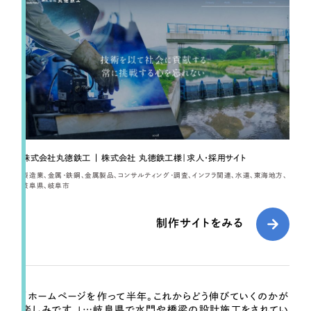
採用DX支援
その他のサービス
リープ・リクルーティング
／
採用業務代行
プライバシーポリシー
情報セキュリティ方針
求人票作成・面接など各種業務代行、採用の仕組み作り支援
AI倫理ポリシー
クッキーポリシー
サイトマップ
リープ・キャリア
／
人材紹介サービス
ウェブアクセシビリティ方針
完全成功報酬型のスカウト型ハイクラス人材紹介（岐阜・愛知）
カイゼンDX支援
Pace
／
クラウド型工数管理ツール
株式会社丸徳鉄工 | 株式会社 丸徳鉄工様｜求人・採用サイト
日報ツールで案件ごとの営業利益をリアルタイムに可視化
製造業
金属・鉄鋼
金属製品
コンサルティング・調査
インフラ関連
水道
東海地方
岐阜県
岐阜市
制作実績
制作サイトをみる
Works
制作実績
「ホームページを作って半年。これからどう伸びていくのかが
全国1,400社以上の支援実績の中から
実績の
楽しみです。」…岐阜県で水門や橋梁の設計施工をされてい