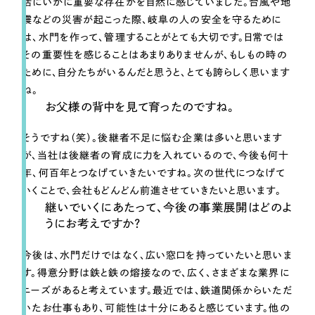
活にいかに重要な存在かを自然に感じていました。台風や地
震などの災害が起こった際、岐阜の人の安全を守るために
は、水門を作って、管理することがとても大切です。日常では
その重要性を感じることはあまりありませんが、もしもの時の
ために、自分たちがいるんだと思うと、とても誇らしく思います
ね。
お父様の背中を見て育ったのですね。
そうですね（笑）。後継者不足に悩む企業は多いと思います
が、当社は後継者の育成に力を入れているので、今後も何十
年、何百年とつなげていきたいですね。次の世代につなげて
いくことで、会社もどんどん前進させていきたいと思います。
継いでいくにあたって、今後の事業展開はどのよ
うにお考えですか？
今後は、水門だけではなく、広い窓口を持っていたいと思いま
す。得意分野は鉄と鉄の熔接なので、広く、さまざまな業界に
ニーズがあると考えています。最近では、鉄道関係からいただ
いたお仕事もあり、可能性は十分にあると感じています。他の