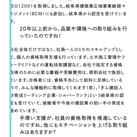
ISO12001を取得しました。岐阜県建築業広域事業継続マ
ネジメント（BCM）にも参加し、岐阜県から認定を受けていま
す。
20年以上前から、品質や環境への取り組みを行
っていたのですね！
会社全体だけではなく、社員一人ひとりのスキルアップとし
て、個人の資格取得支援も行っています。土木施工管理やフ
ォークリフトなどの運転技能講習など、会社で指定する資格
取得のために必要な書籍や受験費用は、原則会社で負担し
ています。合格者には、資格手当として給料に反映している
ので、みんな積極的に取得してくれます（笑）。「ぎふ建設人
材育成リーディング企業・シルバーランク」という岐阜県の認
定も受けていて、後継者や今後の建設業の担い手の育成を
進めています。
手厚い支援が、社員の資格取得を推進している
のですね。他にもモチベーションを上げる取り組
みはありますか？