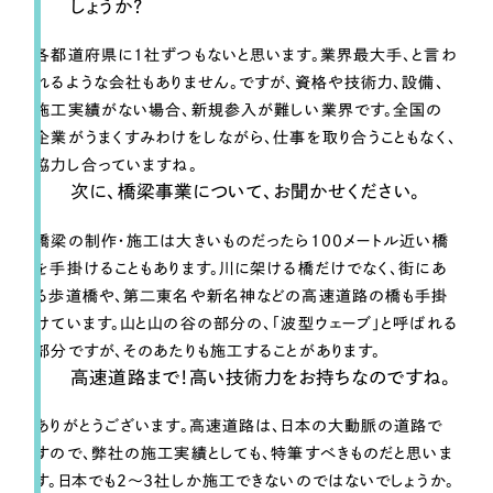
ポータルサイト・メディアサイト
しょうか？
（39件）
LP（ランディングページ）
（28件）
各都道府県に1社ずつもないと思います。業界最大手、と言わ
キャンペーン・プロモーションサイト
（12件）
れるような会社もありません。ですが、資格や技術力、設備、
ブランディング（ロゴ・印刷物）
施工実績がない場合、新規参入が難しい業界です。全国の
（90件）
企業がうまくすみわけをしながら、仕事を取り合うこともなく、
その他
（1件）
協力し合っていますね。
次に、橋梁事業について、お聞かせください。
お客様インタビュー
橋梁の制作・施工は大きいものだったら100メートル近い橋
を手掛けることもあります。川に架ける橋だけでなく、街にあ
る歩道橋や、第二東名や新名神などの高速道路の橋も手掛
けています。山と山の谷の部分の、「波型ウェーブ」と呼ばれる
部分ですが、そのあたりも施工することがあります。
高速道路まで！高い技術力をお持ちなのですね。
ありがとうございます。高速道路は、日本の大動脈の道路で
すので、弊社の施工実績としても、特筆すべきものだと思いま
す。日本でも2～3社しか施工できないのではないでしょうか。