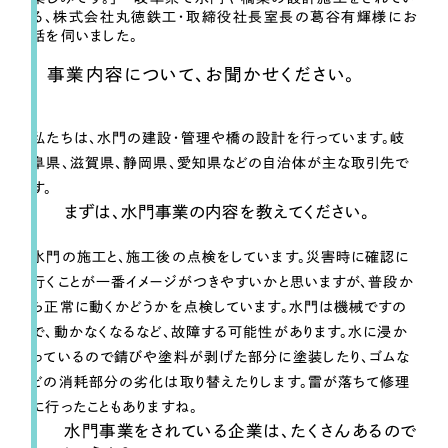
一部をご紹介します
る、株式会社丸徳鉄工・取締役社長室長の葛谷有輝様にお
話を伺いました。
ブックマークしたサイト
事業内容について、お聞かせください。
私たちは、水門の建設・管理や橋の設計を行っています。岐
阜県、滋賀県、静岡県、愛知県などの自治体が主な取引先で
す。
まずは、水門事業の内容を教えてください。
水門の施工と、施工後の点検をしています。災害時に確認に
行くことが一番イメージがつきやすいかと思いますが、普段か
すべて
（624件）
ら正常に動くかどうかを点検しています。水門は機械ですの
コーポレート・企業サイト
（278件）
で、動かなくなるなど、故障する可能性があります。水に浸か
ブランドサイト・サービスサイト
（85件）
っているので錆びや塗料が剥げた部分に塗装したり、ゴムな
どの消耗部分の劣化は取り替えたりします。雷が落ちて修理
求人・採用サイト
（61件）
に行ったこともありますね。
ECサイト（オンラインショップ）
（43件）
水門事業をされている企業は、たくさんあるので