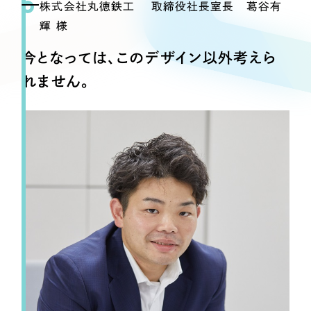
Webサイト制作
株式会社丸徳鉄工 取締役社長室長 葛谷有
選ばれる理由
輝 様
コーポレートサイト制作
採用サイト制作
今となっては、このデザイン以外考えら
サービス
ECサイト制作
れません。
Service
ブランドサイト制作
サービス紹介
ブランディング支援
一過性の広告に頼らず、
「仕組み」と「ノウハウ」
制作実績
を残す資産型DX支援をご提供します
すべて
（624件）
コーポレート・企業サイト
（278件）
ブランドサイト・サービスサイト
（85件）
求人・採用サイト
（61件）
ECサイト（オンラインショップ）
（43件）
ポータルサイト・メディアサイト
（39件）