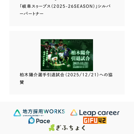
「岐阜スゥープス
（2025-26SEASON）」
シルバ
ーパートナー
柏木陽介選手
引退試合（2025/12/21）
への協
賛