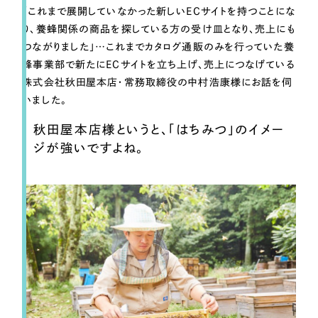
一部をご紹介します
「これまで展開していなかった新しいECサイトを持つことにな
り、養蜂関係の商品を探している方の受け皿となり、売上にも
ブックマークしたサイト
つながりました」…これまでカタログ通販のみを行っていた養
蜂事業部で新たにECサイトを立ち上げ、売上につなげている
株式会社秋田屋本店・常務取締役の中村浩康様にお話を伺
いました。
秋田屋本店様というと、「はちみつ」のイメー
ジが強いですよね。
すべて
（624件）
コーポレート・企業サイト
（278件）
ブランドサイト・サービスサイト
（85件）
求人・採用サイト
（61件）
ECサイト（オンラインショップ）
（43件）