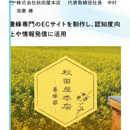
Webサイト制作
株式会社秋田屋本店 代表取締役社長 中村
選ばれる理由
浩康 様
コーポレートサイト制作
採用サイト制作
養蜂専門のECサイトを制作し、認知度向
サービス
ECサイト制作
上や情報発信に活用
Service
ブランドサイト制作
サービス紹介
ブランディング支援
一過性の広告に頼らず、
「仕組み」と「ノウハウ」
制作実績
を残す資産型DX支援をご提供します
すべて
（624件）
コーポレート・企業サイト
（278件）
ブランドサイト・サービスサイト
（85件）
求人・採用サイト
（61件）
ECサイト（オンラインショップ）
（43件）
ポータルサイト・メディアサイト
（39件）