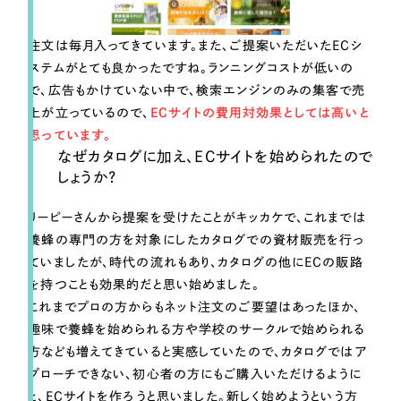
注文は毎月入ってきています。また、ご提案いただいたECシ
ステムがとても良かったですね。ランニングコストが低いの
で、広告もかけていない中で、検索エンジンのみの集客で売
上が立っているので、
ECサイトの費用対効果としては高いと
思っています。
なぜカタログに加え、ECサイトを始められたので
しょうか？
リーピーさんから提案を受けたことがキッカケで、これまでは
養蜂の専門の方を対象にしたカタログでの資材販売を行っ
ていましたが、時代の流れもあり、カタログの他にECの販路
を持つことも効果的だと思い始めました。
これまでプロの方からもネット注文のご要望はあったほか、
趣味で養蜂を始められる方や学校のサークルで始められる
方なども増えてきていると実感していたので、カタログではア
プローチできない、初心者の方にもご購入いただけるように
と、ECサイトを作ろうと思いました。新しく始めようという方