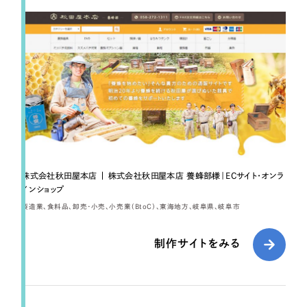
採用DX支援
その他のサービス
リープ・リクルーティング
／
採用業務代行
プライバシーポリシー
情報セキュリティ方針
求人票作成・面接など各種業務代行、採用の仕組み作り支援
AI倫理ポリシー
クッキーポリシー
サイトマップ
リープ・キャリア
／
人材紹介サービス
ウェブアクセシビリティ方針
完全成功報酬型のスカウト型ハイクラス人材紹介（岐阜・愛知）
カイゼンDX支援
Pace
／
クラウド型工数管理ツール
日報ツールで案件ごとの営業利益をリアルタイムに可視化
株式会社秋田屋本店 | 株式会社秋田屋本店 養蜂部様｜ECサイト・オンラ
インショップ
製造業
食料品
卸売・小売
小売業（BtoC）
東海地方
岐阜県
岐阜市
制作実績
制作サイトをみる
Works
制作実績
全国1,400社以上の支援実績の中から
実績の