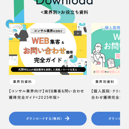
＜業界別＞お役立ち資料
業界別資料
業界別資料
【コンサル業界向け】WEB集客＆問い合わせ
【個人医院・クリニッ
獲得完全ガイド＜2025年版＞
合わせ獲得完全ガイド
ダウンロードする（無料）
ダウンロード