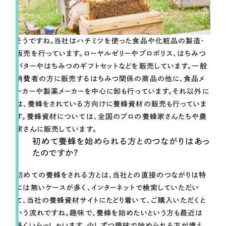
ポータルサイト・メディアサイト
（39件）
LP（ランディングページ）
（28件）
キャンペーン・プロモーションサイト
（12件）
そうですね。当社はハチミツを使った食品や化粧品の製造・
ブランディング（ロゴ・印刷物）
（90件）
販売を行っています。ローヤルゼリーやプロポリス、はちみつ
その他
バターやはちみつのギフトセットなどを販売しています。一般
（1件）
消費者の方に販売するはちみつ関係の商品の他に、食品メ
ーカーや製薬メーカーを中心に卸も行っています。それ以外に
お客様インタビュー
は、養蜂をされている方向けに養蜂資材の販売も行っていま
す。養蜂資材については、全国のプロの養蜂家さんたちや農
家さんに販売しています。
初めて養蜂を始められる方とのつながりはあっ
たのですか？
初めての養蜂をされる方とは、当社との直接のつながりは特
には無いケースが多く、インターネットで検索していただい
て、当社の養蜂資材サイトにたどり着いて、ご購入いただくと
いう流れですね。趣味で、養蜂を始めたいという方も最近は
多くいらっしゃいます。少しずつ趣味で始められる方が増え