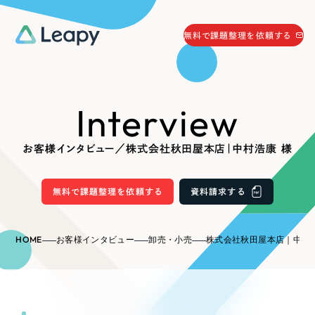
058-215-0066
無料で課題整理を依頼する
24時間受付
無料で課題整理を依頼する
Interview
資料請求
する
資料請求する
お客様インタビュー／株式会社秋田屋本店｜中村浩康 様
無料で課題整理を依頼
する
Company
無料で課題整理を依頼する
資料請求する
会社情報
採用情報
HOME
お客様インタビュー
卸売・小売
株式会社秋田屋本店｜中村浩
Web Produce
お役立ち情報
リーピーが選ばれる理由
会社概要