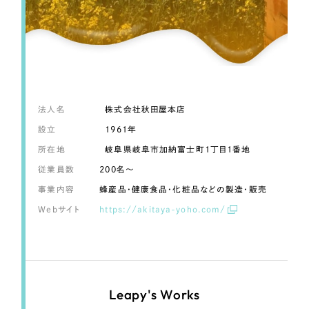
LP（ランディングページ）
（28件）
マーケティングDX支援
キャンペーン・プロモーションサイト
（12件）
Webサイト制作
ブランディング（ロゴ・印刷物）
（90件）
その他
（1件）
コーポレートサイト制作
オプションサービス
採用サイト制作
法人名
株式会社秋田屋本店
お客様インタビュー
設立
1961年
ECサイト制作
所在地
岐阜県岐阜市加納富士町1丁目1番地
Outsourcing
ブランドサイト制作
従業員数
200名〜
事業内容
蜂産品・健康食品・化粧品などの製造・販売
?
よくある質問
アウトソーシング（代行支援）
Webサイト
https://akitaya-yoho.com/
リープ・プロジェクト
「反響強化」を目的としたマーケティング代行
リープ・プロジェクト
／
マーケティング代行
リープ・リクルーティング
SEO対策によるアクセス獲得、反響獲得などの"Webマーケティング"から、
ライン領域のマーケティングまでまるっと代行
「採用強化」を目的とした採用業務代行
Leapy's Works