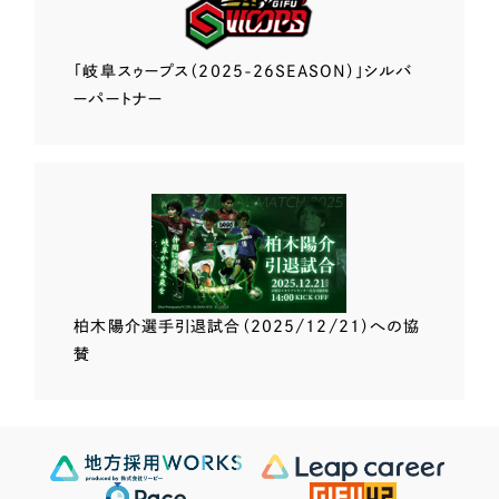
「岐阜スゥープス
（2025-26SEASON）」
シルバ
ーパートナー
柏木陽介選手
引退試合（2025/12/21）
への協
賛