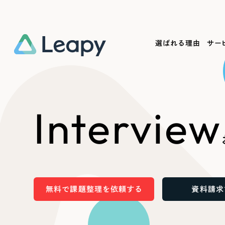
選ばれる理由
サー
Service
Works
Company
Useful
Interview
サービス紹介
制作実績
会社概要
お役立ち情報
We
一過性の広告に頼らず、
全国1,400社以上の支援実績
可能性をひらくデザインで
リーピーによるお役立ち情報を
コー
「仕組み」と「ノウハウ」を残す資産型DX
ら
しあわせな毎日をつくる
ます
支援をご提供します
実績の一部をご紹介します
EC
無料で課題整理を依頼する
資料請求
?
ブックマークしたサイ