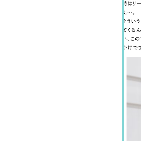
時はリ
た…。
そうい
てくる
い、こ
かけで