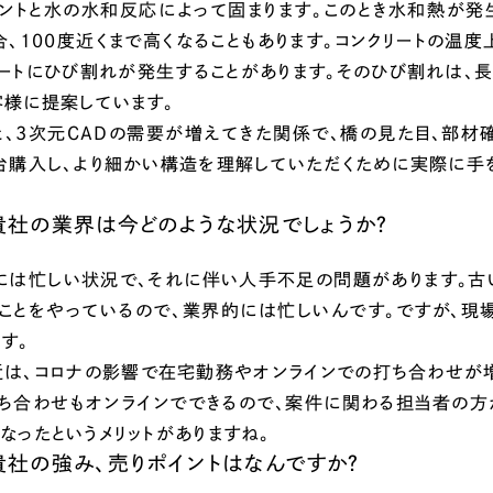
66
メントと水の水和反応によって固まります。このとき水和熱が発生
合、100度近くまで高くなることもあります。コンクリートの温
リートにひび割れが発生することがあります。そのひび割れは、
客様に提案しています。
と、3次元CADの需要が増えてきた関係で、橋の見た目、部材
4台購入し、より細かい構造を理解していただくために実際に手
貴社の業界は今どのような状況でしょうか？
には忙しい状況で、それに伴い人手不足の問題があります。古
うことをやっているので、業界的には忙しいんです。ですが、現
す。
近は、コロナの影響で在宅勤務やオンラインでの打ち合わせが
打ち合わせもオンラインでできるので、案件に関わる担当者の方
なったというメリットがありますね。
貴社の強み、売りポイントはなんですか？