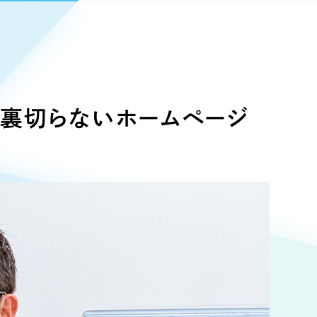
Pace
／
クラウド型工数管理ツール
日報ツールで案件ごとの営業利益をリアルタイムに可視化
発信
信
を裏切らないホームページ
）
85件）
43件）
39件）