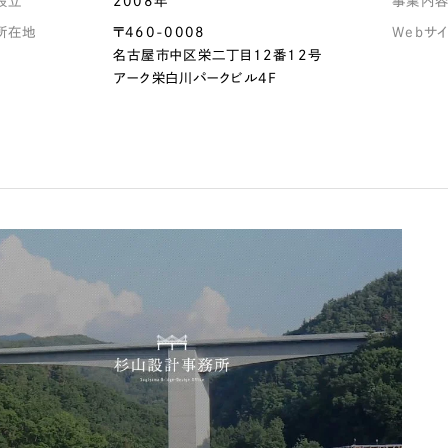
設立
2008年
事業内
所在地
〒460-0008
Webサ
Company
名古屋市中区栄二丁目12番12号
アーク栄白川パークビル4F
会社情報
会社概要
代表挨拶
SDGsに向けた取り組み
メディア掲載と取材依頼
新着情報
採用情報
ブログ
リーピーブログ
代表ブログ