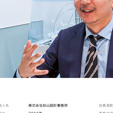
キャンペーン・プロモーションサイ
ブランディング（ロゴ・印刷物）
（
その他
（1件）
Outsourcin
アウトソーシング（代行支援
リープ・プロジェクト
「反響強化」を目的としたマー
リープ・リクルーティング
「採用強化」を目的とした採用
その他のサービス
法人名
株式会社杉山設計事務所
従業員