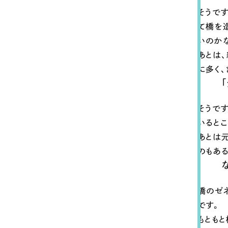
そうで
て橋を
いのか
あとは
に多く
そうで
いると
あとは
のもある
橋のゼ
です。
もとも