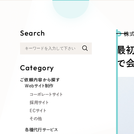
リープ
SEO対
グ"から、
広報支援
Search
株
最
で
Category
ご依頼内容から探す
Webサイト制作
コーポレートサイト
採用サイト
ECサイト
その他
各種代行サービス