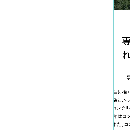
Contact Us
初めてのサイト制作で何をすればいいかお困りのお
主に橋
現状の課題抽出やサイトの目的の整理、サイトコン
橋とい
せください。もちろん、Web集客の戦略設計を具現
コンク
イン、機能面までご提案します。
今はコ
また、