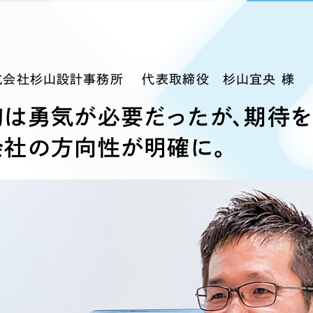
ブランディング（ロゴ・印刷物）
ブランディング支援
・プロジェクト
広報ブログ
（90件）
／
マーケティング代行
リーピーの取り組みに関するお知らせ・イベントの様子を
策によるアクセス獲得、反響獲得などの"Webマーケティン
その他
（1件）
オプションサービス
代表ブログ
などのオフライン領域のマーケティングまでまるっと代行
代表川口が経営・Web戦略・地方創生に関する情報を発
式会社杉山設計事務所 代表取締役 杉山宜央 様
お客様インタビュー
メールマガジンアーカイブ
初は勇気が必要だったが、期待
過去に配信したメールマガジンのアーカイブ
制作実績
会社の方向性が明確に。
すべて
（624件）
コーポレート・企業サイト
（278件
ブランドサイト・サービスサイト
（
求人・採用サイト
（61件）
ECサイト（オンラインショップ）
（
ポータルサイト・メディアサイト
（
LP（ランディングページ）
（28件）