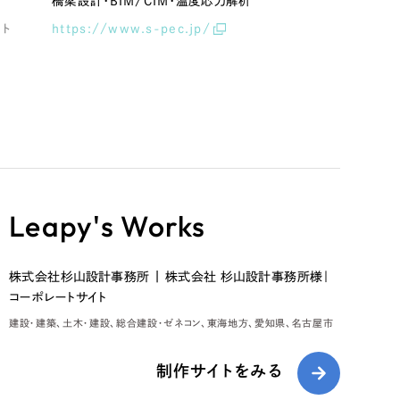
容
橋梁設計・BIM/CIM・温度応力解析
イト
https://www.s-pec.jp/
Leapy's Works
株式会社杉山設計事務所 | 株式会社 杉山設計事務所様｜
コーポレートサイト
建設・建築
土木・建設
総合建設・ゼネコン
東海地方
愛知県
名古屋市
制作サイトをみる