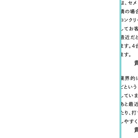
058-215-00
は、セ
橋の場
24時間受付
コンク
してお
無料で課題整理を依頼する
最近だ
ます。
ます。
資料請求する
業界的
どとい
していま
あと最
たり、
しやすく