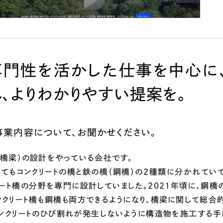
広報ブログ
メルマガアーカイブ
専門性を活かした仕事を中心に
れ、よりわかりやすい提案を。
プライバシーポリシー
情報セキュ
クッキーポリシー
サイトマップ
事業内容について、お聞かせください。
客様も歓迎。
（橋梁）の設計をやっている会社です。
セプトの策定からお任
ってもコンクリートの橋と鉄の橋（鋼橋）の2種類に分かれてい
化するサイト構成、デザ
リート橋の分野を専門に設計していました。2021年頃に、鋼
ンクリート橋も鋼橋も両方できるようになり、橋梁に関して総合
コンクリートのひび割れが発生しないように構造物を施工する手