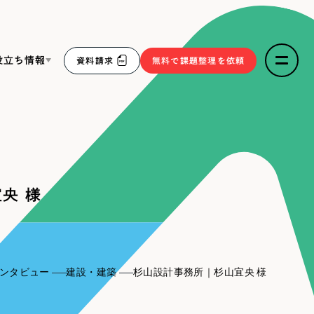
役立ち情報
資料請求
無料で課題整理を依頼
ce
リープ・リクルーティング
／
採用業務代行
求人票作成・面接など各種業務代行、採用の仕組み作り支
３点セット
援
央 様
リープ・キャリア
／
人材紹介サービス
sへの取り組み
完全成功報酬型のスカウト型ハイクラス人材紹介（岐阜・愛
知）
報
ンタビュー
建設・建築
杉山設計事務所｜杉山宜央 様
2件）