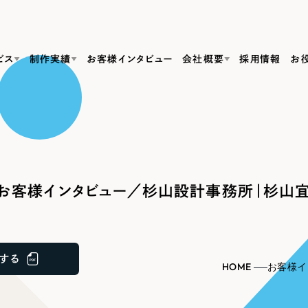
ビス
制作実績
お客様インタビュー
会社概要
採用情報
お
Web Produ
すべて
（624件）
コーポレート・企業サイト
（278件）
リーピーがわかる資料３点セット
bサイト制作
ブランドサイト・サービスサイト
リーピーが選ばれる理由
（85件）
リーピーのWebサイト制作・会社概要・サービスがわかる
会社概要
お客様インタビュー／杉山設計事務所｜杉山宜
の中か
ご紹介し
求人・採用サイト
お役立ち資料
（61件）
Webサイト制作
ポレートサイト制作
採用サイト制作
代表挨拶
SDG
すぐに使える資料をダウンロード
ECサイト（オンラインショップ）
（43件）
コーポレートサイト制作
サイト制作
ブランドサイト制作
ポータルサイト・メディアサイト
メディア掲載・取材依頼
新着情
（39件）
する
採用サイト制作
HOME
お客様イ
LP（ランディングページ）
（28件）
よくある質問
ト
ECサイト制作
リーピーブログ
採用情報
キャンペーン・プロモーションサイト
（1
ブランドサイト制作
Webデザイン・Webマーケティングに関する情報を発信