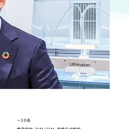
ト
（12件）
90件）
g
）
ケティング代行
業務代行
数
〜30名