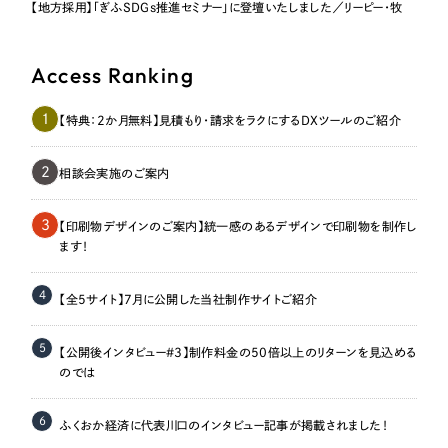
【地方採用】「ぎふSDGs推進セミナー」に登壇いたしました／リーピー・牧
Access Ranking
1
【特典：2か月無料】見積もり・請求をラクにするDXツールのご紹介
2
相談会実施のご案内
3
【印刷物デザインのご案内】統一感のあるデザインで印刷物を制作し
ます！
4
【全5サイト】7月に公開した当社制作サイトご紹介
5
【公開後インタビュー＃3】制作料金の50倍以上のリターンを見込める
のでは
6
ふくおか経済に代表川口のインタビュー記事が掲載されました！