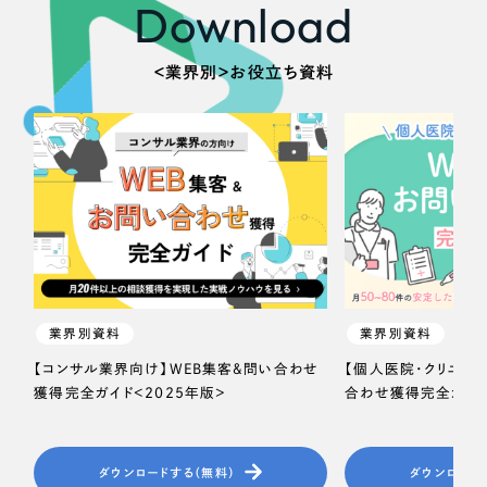
Download
＜業界別＞お役立ち資料
業界別資料
業界別資料
【コンサル業界向け】WEB集客＆問い合わせ
【個人医院・クリニッ
獲得完全ガイド＜2025年版＞
合わせ獲得完全ガイド
ダウンロードする（無料）
ダウンロード