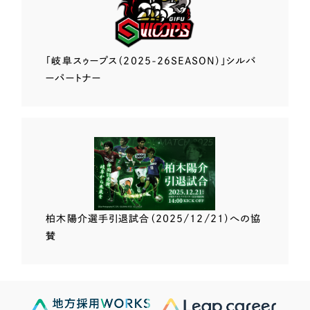
「岐阜スゥープス
（2025-26SEASON）」
シルバ
ーパートナー
柏木陽介選手
引退試合（2025/12/21）
への協
賛