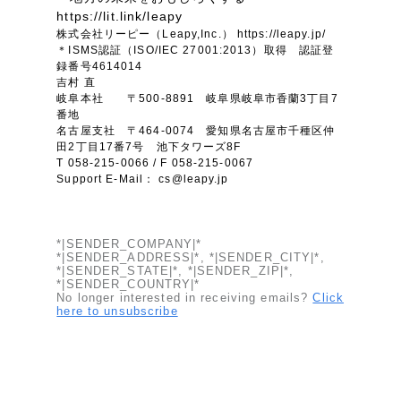
採用DX支援
その他のサービス
https://lit.link/leapy
株式会社リーピー（Leapy,Inc.） https://leapy.jp/
リープ・リクルーティング
／
採用業務代行
＊ISMS認証（ISO/IEC 27001:2013）取得 認証登
録番号4614014
プライバシーポリシー
情報セキュリティ方針
求人票作成・面接など各種業務代行、採用の仕組み作り支援
吉村 直
AI倫理ポリシー
クッキーポリシー
サイトマップ
リープ・キャリア
／
人材紹介サービス
岐阜本社 〒500-8891 岐阜県岐阜市香蘭3丁目7
ウェブアクセシビリティ方針
番地
完全成功報酬型のスカウト型ハイクラス人材紹介（岐阜・愛知）
名古屋支社 〒464-0074 愛知県名古屋市千種区仲
田2丁目17番7号 池下タワーズ8F
カイゼンDX支援
T 058-215-0066 / F 058-215-0067
Support E-Mail：
cs@leapy.jp
Pace
／
クラウド型工数管理ツール
日報ツールで案件ごとの営業利益をリアルタイムに可視化
*|SENDER_COMPANY|*
*|SENDER_ADDRESS|*, *|SENDER_CITY|*,
*|SENDER_STATE|*, *|SENDER_ZIP|*,
制作実績
*|SENDER_COUNTRY|*
No longer interested in receiving emails?
Click
here to unsubscribe
Works
制作実績
全国1,400社以上の支援実績の中から
実績の