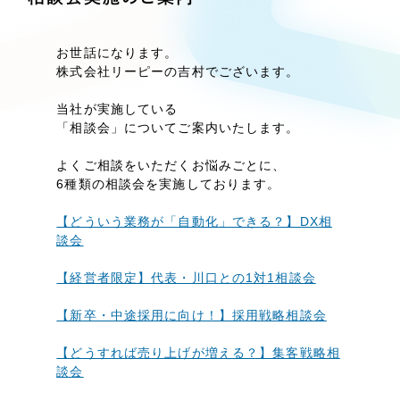
Webサイト制作
選ばれる理由
コーポレートサイト制作
お世話になります。
採用サイト制作
株式会社リーピーの吉村でございます。
サービス
ECサイト制作
当社が実施している
Service
ブランドサイト制作
「相談会」についてご案内いたします。
サービス紹介
ブランディング支援
よくご相談をいただくお悩みごとに、
6種類の相談会を実施しております。
一過性の広告に頼らず、
「仕組み」と「ノウハウ」
制作実績
を残す資産型DX支援をご提供します
【どういう業務が「自動化」できる？】DX相
すべて
（624件）
談会
コーポレート・企業サイト
（278件）
【経営者限定】代表・川口との1対1相談会
ブランドサイト・サービスサイト
（85件）
【新卒・中途採用に向け！】採用戦略相談会
求人・採用サイト
（61件）
ECサイト（オンラインショップ）
（43件）
【どうすれば売り上げが増える？】集客戦略相
談会
ポータルサイト・メディアサイト
（39件）