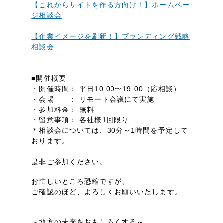
LP（ランディングページ）
（28件）
【これからサイトを作る方向け！】ホームペー
マーケティングDX支援
ジ相談会
キャンペーン・プロモーションサイト
（12件）
Webサイト制作
ブランディング（ロゴ・印刷物）
【企業イメージを刷新！】ブランディング戦略
（90件）
相談会
その他
（1件）
コーポレートサイト制作
オプションサービス
■開催概要
採用サイト制作
・開催時間： 平日10:00〜19:00（応相談）
お客様インタビュー
・会場 ： リモート会議にて実施
ECサイト制作
・参加料金： 無料
Outsourcing
・留意事項： 各社様1回限り
ブランドサイト制作
＊相談会については、30分～1時間を予定して
おります。
?
よくある質問
アウトソーシング（代行支援）
是非ご参加ください。
リープ・プロジェクト
「反響強化」を目的としたマーケティング代行
リープ・プロジェクト
お忙しいところ恐縮ですが、
／
マーケティング代行
ご確認のほど、よろしくお願いいたします。
リープ・リクルーティング
SEO対策によるアクセス獲得、反響獲得などの"Webマーケティング"から、
ライン領域のマーケティングまでまるっと代行
「採用強化」を目的とした採用業務代行
——————
～地方の未来をおもしろくする～