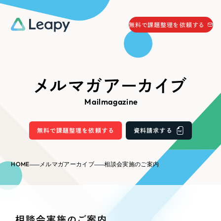
058-215-0066
無料で課題整理を依頼する
24時間受付
無料で課題整理を依頼する
資料請求
する
メルマガアーカイブ
資料請求する
Mailmagazine
無料で課題整理を依頼
する
Company
無料で課題整理を依頼する
資料請求する
会社情報
採用情報
HOME
メルマガアーカイブ
相談会実施のご案内
Web Produce
お役立ち情報
リーピーが選ばれる理由
会社概要
相談会実施のご案内