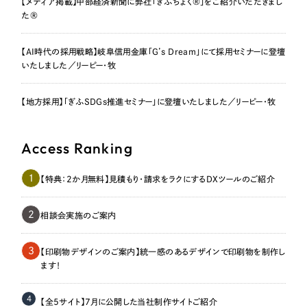
【メディア掲載】中部経済新聞に弊社「ぎふちょく®」をご紹介いただきまし
た®
【AI時代の採用戦略】岐阜信用金庫「G’s Dream」にて採用セミナーに登壇
いたしました／リーピー・牧
【地方採用】「ぎふSDGs推進セミナー」に登壇いたしました／リーピー・牧
Access Ranking
1
【特典：2か月無料】見積もり・請求をラクにするDXツールのご紹介
2
相談会実施のご案内
3
【印刷物デザインのご案内】統一感のあるデザインで印刷物を制作し
ます！
4
【全5サイト】7月に公開した当社制作サイトご紹介