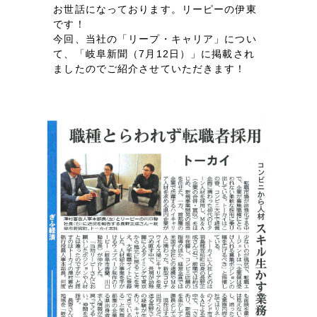
LP（ランディングページ）
（28件）
マーケティングDX支援
お世話になっております。リーピーの伊東
です！
キャンペーン・プロモーションサイト
（12件）
今回、当社の「リープ・キャリア」につい
Webサイト制作
ブランディング（ロゴ・印刷物）
（90件）
て、「岐阜新聞（7月12日）」に掲載され
ましたのでご紹介させていただきます！
その他
（1件）
コーポレートサイト制作
オプションサービス
採用サイト制作
お客様インタビュー
ECサイト制作
Outsourcing
ブランドサイト制作
?
よくある質問
アウトソーシング（代行支援）
リープ・プロジェクト
「反響強化」を目的としたマーケティング代行
リープ・プロジェクト
／
マーケティング代行
リープ・リクルーティング
SEO対策によるアクセス獲得、反響獲得などの"Webマーケティング"から、
ライン領域のマーケティングまでまるっと代行
「採用強化」を目的とした採用業務代行