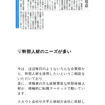
採用DX支援
その他のサービス
リープ・リクルーティング
／
採用業務代行
プライバシーポリシー
情報セキュリティ方針
求人票作成・面接など各種業務代行、採用の仕組み作り支援
AI倫理ポリシー
クッキーポリシー
サイトマップ
リープ・キャリア
／
人材紹介サービス
ウェブアクセシビリティ方針
完全成功報酬型のスカウト型ハイクラス人材紹介（岐阜・愛知）
カイゼンDX支援
💡
幹部人材のニーズが多い
Pace
／
クラウド型工数管理ツール
日報ツールで案件ごとの営業利益をリアルタイムに可視化
今は、ほぼ毎日のようないろんな企業様か
制作実績
ら、幹部人材を採用したいというご相談を
いただいており、
逆に、求職者の方も経験豊富な幹部候補人
Works
材が、積極的に転職マーケットで動いてい
ます。
制作実績
スカウト会社や大手人材紹介会社に依頼し
全国1,400社以上の支援実績の中から
実績の