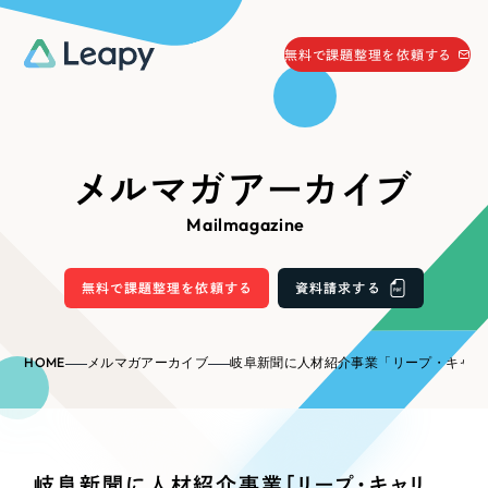
058-215-0066
無料で課題整理を依頼する
24時間受付
無料で課題整理を依頼する
資料請求
する
メルマガアーカイブ
資料請求する
Mailmagazine
無料で課題整理を依頼
する
Company
無料で課題整理を依頼する
資料請求する
会社情報
採用情報
HOME
メルマガアーカイブ
岐阜新聞に人材紹介事業「リープ・キャリア」が掲載されまし
Web Produce
お役立ち情報
リーピーが選ばれる理由
会社概要
岐阜新聞に人材紹介事業「リープ・キャリ