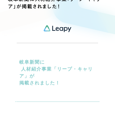
Webサイト制作
ア」が掲載されました！
選ばれる理由
コーポレートサイト制作
採用サイト制作
サービス
ECサイト制作
Service
ブランドサイト制作
サービス紹介
ブランディング支援
一過性の広告に頼らず、
「仕組み」と「ノウハウ」
制作実績
を残す資産型DX支援をご提供します
岐阜新聞に
すべて
（624件）
人材紹介事業「リープ・キャリ
コーポレート・企業サイト
（278件）
ア」が
ブランドサイト・サービスサイト
掲載されました！
（85件）
求人・採用サイト
（61件）
ECサイト（オンラインショップ）
（43件）
ポータルサイト・メディアサイト
（39件）