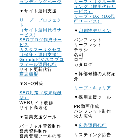
ランディングページ
リープ・リクルーテ
ィング（採用代行サ
▼サイト運用支援
ービス）
リープ・DX（DX代
リープ・プロジェク
行サービス）
ト
（サイト運用代行サ
▼
印刷物デザイン
ービス）
SEOブログ作成サー
パンフレット
ビス
リーフレット
カスタマーサクセス
チラシ
（保守・運用支援）
名刺
Googleビジネスプロ
ロゴ
フィール運用代行
カタログ
サイト更新代行
▼幹部候補の人材紹
写真撮影
介
▼SEO対策
リープ・キャリア
SEO対策（成果報酬
▼採用支援ツール
型）
WEBサイト改修
PR動画作成
サイト高速化
パンフレット制作
求人広告
▼営業支援ツール
▼
広告運用代行
バーチャル背景制作
営業資料制作
リスティング広告
営業管理ツールの導