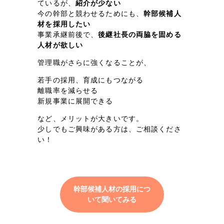
ているが、
紹介が少ない
一部をご紹介します
今の幹部と競わせるためにも、
幹部候補人
材を採用したい
ブックマークしたサイト
事業承継前後で、
後継社長の両脇を固める
人材が欲しい
管理職がさらに強くなることが、
若手の採用、育成にもつながる
離職率を減らせる
新規事業に展開できる
など、メリットが大きいです。
少しでもご興味がある方は、ご相談くださ
い！
すべて
（624件）
コーポレート・企業サイト
（278件）
ブランドサイト・サービスサイト
（85件）
幹部候補人材の採用につ
求人・採用サイト
（61件）
いて聞いてみる
ECサイト（オンラインショップ）
（43件）