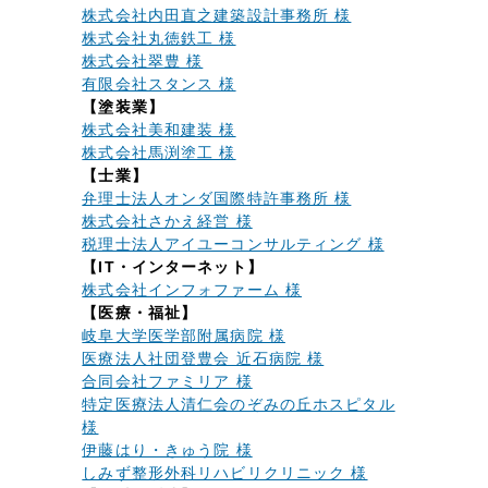
株式会社内田直之建築設計事務所 様
株式会社丸徳鉄工 様
株式会社翠豊 様
有限会社スタンス 様
【塗装業】
株式会社美和建装 様
株式会社馬渕塗工 様
【士業】
弁理士法人オンダ国際特許事務所 様
株式会社さかえ経営 様
税理士法人アイユーコンサルティング 様
【IT・インターネット】
株式会社インフォファーム 様
【医療・福祉】
岐阜大学医学部附属病院 様
医療法人社団登豊会 近石病院 様
合同会社ファミリア 様
特定医療法人清仁会のぞみの丘ホスピタル
様
伊藤はり・きゅう院 様
しみず整形外科リハビリクリニック 様