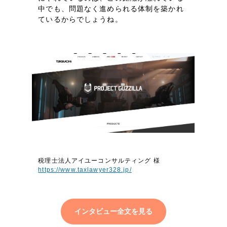
ポータルサイト・メディアサイト
（39件）
中でも、問題なく進められる体制を築かれ
LP（ランディングページ）
ているからでしょうね。
（28件）
キャンペーン・プロモーションサイト
（12件）
ブランディング（ロゴ・印刷物）
（90件）
その他
（1件）
お客様インタビュー
税理士法人アイユーコンサルティング 様
https://www.taxlawyer328.jp/
インタビュー全文を見る