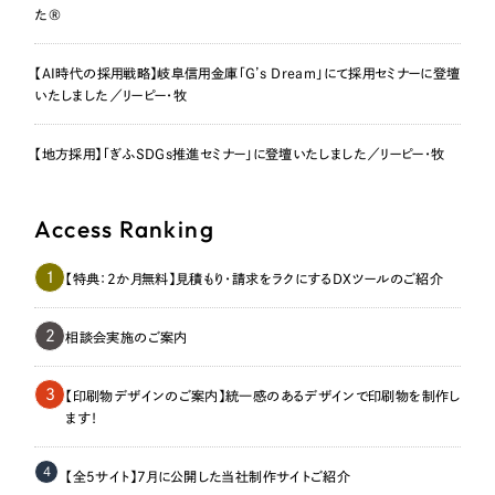
た®
【AI時代の採用戦略】岐阜信用金庫「G’s Dream」にて採用セミナーに登壇
いたしました／リーピー・牧
【地方採用】「ぎふSDGs推進セミナー」に登壇いたしました／リーピー・牧
Access Ranking
1
【特典：2か月無料】見積もり・請求をラクにするDXツールのご紹介
2
相談会実施のご案内
3
【印刷物デザインのご案内】統一感のあるデザインで印刷物を制作し
ます！
4
【全5サイト】7月に公開した当社制作サイトご紹介