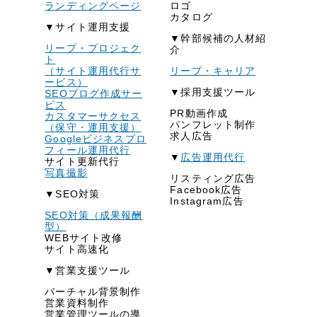
ランディングページ
ロゴ
カタログ
▼サイト運用支援
▼幹部候補の人材紹
リープ・プロジェク
介
ト
（サイト運用代行サ
リープ・キャリア
ービス）
▼採用支援ツール
SEOブログ作成サー
ビス
PR動画作成
カスタマーサクセス
パンフレット制作
（保守・運用支援）
求人広告
Googleビジネスプロ
フィール運用代行
▼
広告運用代行
サイト更新代行
写真撮影
リスティング広告
Facebook広告
▼SEO対策
Instagram広告
SEO対策（成果報酬
型）
WEBサイト改修
サイト高速化
▼営業支援ツール
バーチャル背景制作
営業資料制作
営業管理ツールの導