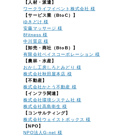
【人材・派遣】
ワークライフイベント株式会社 様
【サービス業（BtoC）】
ゆきどけ 様
安藤マッサージ 様
8fitness 様
中川質店 様
【卸売・商社（BtoB）】
有限会社ベイスコーポレーション 様
【農林・水産】
おかし工房しろとみどり 様
株式会社秋田屋本店 様
【不動産】
株式会社かとう不動産 様
【インフラ関連】
株式会社環境システム社 様
株式会社高島衛生 様
【コンサルティング】
株式会社ウェイストボックス 様
【NPO】
NPO法人G-net 様