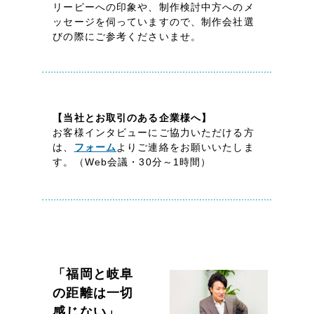
LP（ランディングページ）
（28件）
リーピーへの印象や、制作検討中方へのメ
マーケティングDX支援
ッセージを伺っていますので、制作会社選
キャンペーン・プロモーションサイト
（12件）
びの際にご参考くださいませ。
Webサイト制作
ブランディング（ロゴ・印刷物）
（90件）
その他
（1件）
コーポレートサイト制作
オプションサービス
採用サイト制作
【当社とお取引のある企業様へ】
お客様インタビュー
お客様インタビューにご協力いただける方
ECサイト制作
は、
フォーム
よりご連絡をお願いいたしま
す。（Web会議・30分～1時間）
Outsourcing
ブランドサイト制作
?
よくある質問
アウトソーシング（代行支援）
リープ・プロジェクト
「反響強化」を目的としたマーケティング代行
リープ・プロジェクト
／
マーケティング代行
リープ・リクルーティング
SEO対策によるアクセス獲得、反響獲得などの"Webマーケティング"から、
「福岡と岐阜
ライン領域のマーケティングまでまるっと代行
「採用強化」を目的とした採用業務代行
の距離は一切
感じない」