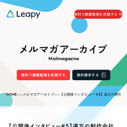
058-215-0066
無料で課題整理を依頼する
24時間受付
無料で課題整理を依頼する
資料請求
する
メルマガアーカイブ
資料請求する
Mailmagazine
無料で課題整理を依頼
する
Company
無料で課題整理を依頼する
資料請求する
会社情報
採用情報
HOME
メルマガアーカイブ
【公開後インタビュー＃5】遠方の制作会社でも全く問題ないと思っていま
Web Produce
お役立ち情報
リーピーが選ばれる理由
会社概要
【公開後インタビュー＃5】遠方の制作会社