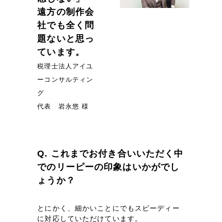
採用DX支援
その他のサービス
遠方の制作会
社でも全く問
リープ・リクルーティング
／
採用業務代行
プライバシーポリシー
情報セキュリティ方針
求人票作成・面接など各種業務代行、採用の仕組み作り支援
題ないと思っ
AI倫理ポリシー
クッキーポリシー
サイトマップ
ています。
リープ・キャリア
／
人材紹介サービス
ウェブアクセシビリティ方針
完全成功報酬型のスカウト型ハイクラス人材紹介（岐阜・愛知）
税理士法人アイユ
ーコンサルティン
カイゼンDX支援
グ
代表 岩永悠 様
Pace
／
クラウド型工数管理ツール
日報ツールで案件ごとの営業利益をリアルタイムに可視化
Q. これまでお付き合いいただく中
制作実績
でのリーピーの印象はいかがでし
Works
ょうか？
制作実績
とにかく、細かいことにでもスピーディー
に対応していただけています。
全国1,400社以上の支援実績の中から
実績の