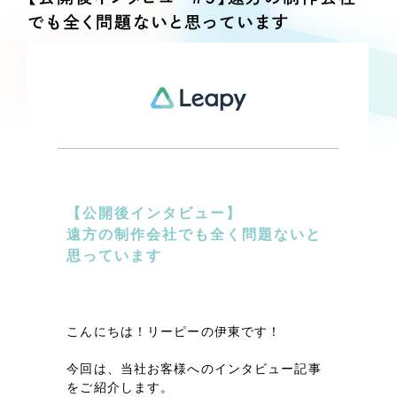
Webサイト制作
でも全く問題ないと思っています
選ばれる理由
コーポレートサイト制作
採用サイト制作
サービス
ECサイト制作
Service
ブランドサイト制作
サービス紹介
ブランディング支援
一過性の広告に頼らず、
「仕組み」と「ノウハウ」
制作実績
を残す資産型DX支援をご提供します
【公開後インタビュー】
すべて
（624件）
遠方の制作会社でも全く問題ないと
コーポレート・企業サイト
思っています
（278件）
ブランドサイト・サービスサイト
（85件）
求人・採用サイト
（61件）
こんにちは！リーピーの伊東です！
ECサイト（オンラインショップ）
（43件）
今回は、当社お客様へのインタビュー記事
ポータルサイト・メディアサイト
（39件）
をご紹介します。