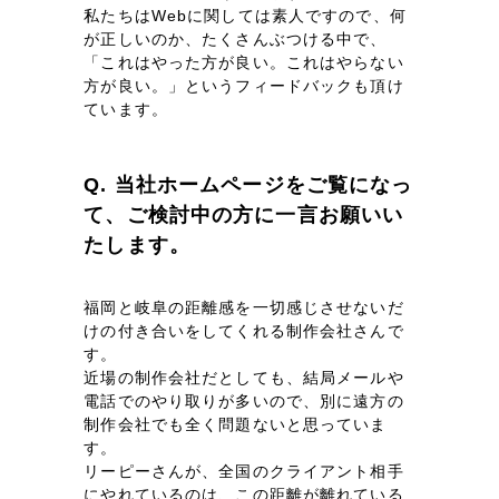
一部をご紹介します
私たちはWebに関しては素人ですので、何
が正しいのか、たくさんぶつける中で、
「これはやった方が良い。これはやらない
ブックマークしたサイト
方が良い。」というフィードバックも頂け
ています。
Q. 当社ホームページをご覧になっ
て、ご検討中の方に一言お願いい
たします。
福岡と岐阜の距離感を一切感じさせないだ
すべて
（624件）
けの付き合いをしてくれる制作会社さんで
す。
コーポレート・企業サイト
（278件）
近場の制作会社だとしても、結局メールや
ブランドサイト・サービスサイト
（85件）
電話でのやり取りが多いので、別に遠方の
制作会社でも全く問題ないと思っていま
求人・採用サイト
（61件）
す。
ECサイト（オンラインショップ）
（43件）
リーピーさんが、全国のクライアント相手
にやれているのは、この距離が離れている