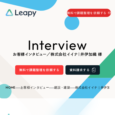
058-215-0066
無料で課題整理を依頼する
24時間受付
無料で課題整理を依頼する
Interview
資料請求
する
資料請求する
お客様インタビュー／株式会社イイナ｜井伊加織 様
無料で課題整理を依頼
する
Company
無料で課題整理を依頼する
資料請求する
会社情報
採用情報
HOME
お客様インタビュー
建設・建築
株式会社イイナ｜井伊加織 
Web Produce
お役立ち情報
リーピーが選ばれる理由
会社概要