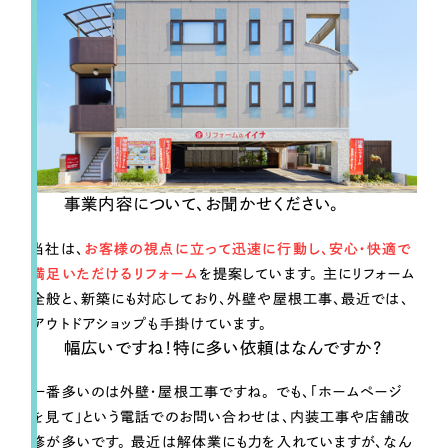
一部をご紹介します
ブックマークしたサイト
事業内容について、お聞かせください。
当社は、
お客様の視点に立って迅速に行動し、安心・快適で
満足いただけるリフォーム
を提案しています。 主にリフォーム
すべて
（624件）
全般と、新築にも対応しており、外壁や屋根工事、最近では、
コーポレート・企業サイト
（278件）
アウトドアショップも手掛けています。
幅広いですね！特に多い依頼はなんですか？
ブランドサイト・サービスサイト
（85件）
求人・採用サイト
（61件）
一番多いのは外壁・屋根工事
ですね。 でも、「ホームページ
ECサイト（オンラインショップ）
を見て」という電話でのお問い合わせは、内装工事や店舗改
（43件）
修が多いです。 最近は解体業にも力を入れていますが、なん