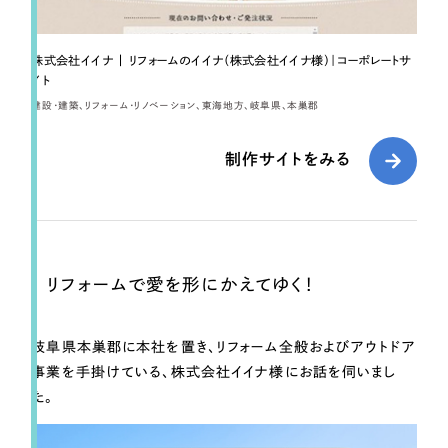
採用DX支援
その他のサービス
リープ・リクルーティング
／
採用業務代行
株式会社イイナ | リフォームのイイナ（株式会社イイナ様）｜コーポレートサ
プライバシーポリシー
情報セキュリティ方針
求人票作成・面接など各種業務代行、採用の仕組み作り支援
イト
AI倫理ポリシー
クッキーポリシー
サイトマップ
リープ・キャリア
／
人材紹介サービス
建設・建築
リフォーム・リノベーション
東海地方
岐阜県
本巣郡
ウェブアクセシビリティ方針
完全成功報酬型のスカウト型ハイクラス人材紹介（岐阜・愛知）
制作サイトをみる
カイゼンDX支援
Pace
／
クラウド型工数管理ツール
日報ツールで案件ごとの営業利益をリアルタイムに可視化
リフォームで愛を形にかえてゆく！
制作実績
岐阜県本巣郡に本社を置き、リフォーム全般およびアウトドア
Works
事業を手掛けている、株式会社イイナ様にお話を伺いまし
た。
制作実績
全国1,400社以上の支援実績の中から
実績の