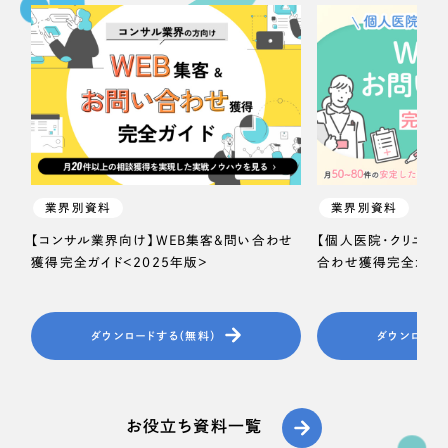
業界別資料
業界別資料
【コンサル業界向け】WEB集客＆問い合わせ
【個人医院・クリニッ
獲得完全ガイド＜2025年版＞
合わせ獲得完全ガイド
ダウンロードする（無料）
ダウンロード
お役立ち資料一覧