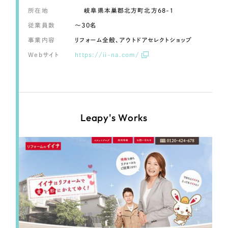
LP（ランディングページ）
（28件）
マーケティングDX支援
所在地
岐阜県本巣郡北方町北方68-1
キャンペーン・プロモーションサイト
（12件）
従業員数
〜30名
Webサイト制作
ブランディング（ロゴ・印刷物）
（90件）
事業内容
リフォーム全般、アウトドアセレクトショップ
その他
（1件）
Webサイト
https://ii-na.com/
コーポレートサイト制作
オプションサービス
採用サイト制作
お客様インタビュー
ECサイト制作
Leapy's Works
Outsourcing
ブランドサイト制作
?
よくある質問
アウトソーシング（代行支援）
リープ・プロジェクト
「反響強化」を目的としたマーケティング代行
リープ・プロジェクト
／
マーケティング代行
リープ・リクルーティング
SEO対策によるアクセス獲得、反響獲得などの"Webマーケティング"から、
ライン領域のマーケティングまでまるっと代行
「採用強化」を目的とした採用業務代行