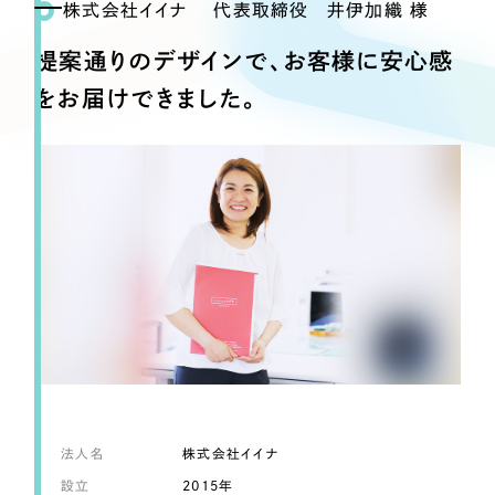
Webサイト制作
株式会社イイナ 代表取締役 井伊加織 様
選ばれる理由
コーポレートサイト制作
提案通りのデザインで、お客様に安心感
採用サイト制作
サービス
をお届けできました。
ECサイト制作
Service
ブランドサイト制作
サービス紹介
ブランディング支援
一過性の広告に頼らず、
「仕組み」と「ノウハウ」
制作実績
を残す資産型DX支援をご提供します
すべて
（624件）
コーポレート・企業サイト
（278件）
ブランドサイト・サービスサイト
（85件）
求人・採用サイト
（61件）
ECサイト（オンラインショップ）
（43件）
法人名
株式会社イイナ
ポータルサイト・メディアサイト
（39件）
設立
2015年