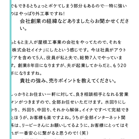
ポータルサイト・メディアサイト
（39件）
でもできるとちょっとボケてしまう部分もあるので…特に強い
LP（ランディングページ）
（28件）
のはやっぱり外工事ですね！
キャンペーン・プロモーションサイト
会社創業の経緯などありましたらお聞かせくださ
（12件）
い。
ブランディング（ロゴ・印刷物）
（90件）
その他
（1件）
もともと主人が屋根工事業の会社をやってたので、それを
「株式会社イイナ」にしたという感じです。 今は社員がアウト
ドアを含めて5人、役員が私と夫で、総勢7人でやっていま
お客様インタビュー
す。 創業８年目になりますが、夫が起業してからだと、もう20
年になりますね。
貴社の強み、売りポイントを教えてください。
しっかりと
お住まい一軒に対して、良き相談相手となれる営業
マンがつきます
ので、全部お任せいただけます。 水回りにし
かり、 外回り、中回り、それから解体。
イイナですべて完結でき
たほうが、お客様も楽ですよね。
うちが全部インターネット関
係は、リーピーさんにお願いしてるように、お客様にとってはそ
れが一番安心に繋がると思うので！（笑）