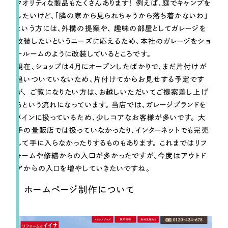
クオリティな製品もたくさんあります！ 例えば、庭でキャンプを
したいけど、「隣の家から見られちゃうから落ち着かないわ」
という方には、外構の提案や、 趣味の部屋としてガレージを
改装したいというニーズに応えるため、本社のガレージをショ
ールームのように改装しているところです。
現在、ショップは4月にオープンしたばかりで、まだ片付けが
追いついていないため、片付けてからお見せする予定です
が、 ご覧になりたい方は、お越しいただいてご提案差し上げ
るという流れになっています。 当店では、
ガレージブランドを
メインに扱っているため、少しコアなお客様が多い
です。 大
手の量販店では扱っていなかったり、インターネットでも完売
して手に入らなかったりするものもあります。 これまでは
リフ
ォームや修繕からの入口が多かったですが、今度はアウトド
アからの入口を増やしていきたい
ですね。
ホームページ制作について