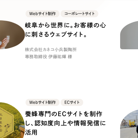
キャンペーン・プロモーションサイ
ブランディング（ロゴ・印刷物）
（
Webサイト制作
コーポレートサイト
その他
（1件）
岐阜から世界に。お客様の心
に刺さるウェブサイト。
Outsourcin
株式会社カネコ小兵製陶所
専務取締役 伊藤祐輝 様
アウトソーシング（代行支援
リープ・プロジェクト
「反響強化」を目的としたマー
リープ・リクルーティング
Webサイト制作
ECサイト
「採用強化」を目的とした採用
養蜂専門のECサイトを制作
し、認知度向上や情報発信に
その他のサービス
活用