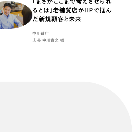
「まさかここまで考えさせられ
るとは」老舗質店がHPで掴ん
だ新規顧客と未来
中川質店
店長 中川貴之 様
リティ方針
AI倫理ポリシー
ウェブアクセシビリティ方針