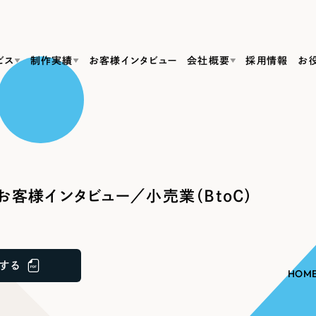
ビス
制作実績
お客様インタビュー
会社概要
採用情報
お
Web Produ
すべて
（624件）
コーポレート・企業サイト
（278件）
リーピーがわかる資料３点セット
bサイト制作
ブランドサイト・サービスサイト
リーピーが選ばれる理由
（85件）
リーピーのWebサイト制作・会社概要・サービスがわかる
会社概要
お客様インタビュー／小売業（BtoC）
の中か
ご紹介し
求人・採用サイト
お役立ち資料
（61件）
Webサイト制作
ポレートサイト制作
採用サイト制作
代表挨拶
SDG
すぐに使える資料をダウンロード
ECサイト（オンラインショップ）
（43件）
コーポレートサイト制作
サイト制作
ブランドサイト制作
ポータルサイト・メディアサイト
メディア掲載・取材依頼
新着情
（39件）
する
採用サイト制作
HOM
LP（ランディングページ）
（28件）
よくある質問
ト
ECサイト制作
リーピーブログ
採用情報
キャンペーン・プロモーションサイト
（1
ブランドサイト制作
Webデザイン・Webマーケティングに関する情報を発信