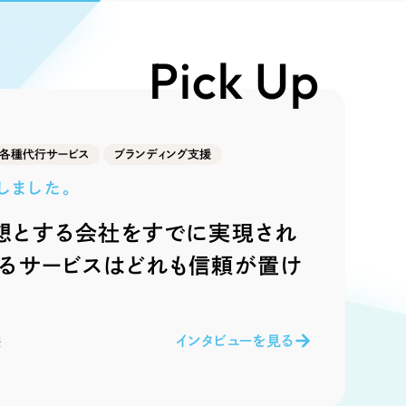
Pace
／
クラウド型工数管理ツール
日報ツールで案件ごとの営業利益をリアルタイムに可視化
発信
Pick Up
信
各種代行サービス
ブランディング支援
しました。
想とする会社をすでに実現され
）
いるサービスはどれも信頼が置け
85件）
43件）
インタビューを見る
様
39件）