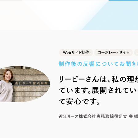
ブランディング（ロゴ・印刷物）
ブランディング支援
・プロジェクト
広報ブログ
（90件）
／
マーケティング代行
リーピーの取り組みに関するお知らせ・イベントの様子を
策によるアクセス獲得、反響獲得などの"Webマーケティン
その他
（1件）
オプションサービス
代表ブログ
などのオフライン領域のマーケティングまでまるっと代行
代表川口が経営・Web戦略・地方創生に関する情報を発
お客様インタビュー
メールマガジンアーカイブ
過去に配信したメールマガジンのアーカイブ
Webサイト制作
コーポレートサイト
制作実績
制作後の反響についてお聞き
すべて
（624件）
リーピーさんは、私の理
コーポレート・企業サイト
（278件
ています。展開されて
ブランドサイト・サービスサイト
（
求人・採用サイト
て安心です。
（61件）
ECサイト（オンラインショップ）
（
近江リース株式会社
専務取締役
足立 咲 
ポータルサイト・メディアサイト
（
LP（ランディングページ）
（28件）