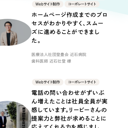
ト
（12件）
Webサイト制作
コーポレートサイト
90件）
ホームページ作成までのプロ
セスがわかりやすく、スムー
ズに進めることができまし
た。
g
医療法人社団登豊会 近石病院
歯科医師 近石壮登 様
）
Webサイト制作
コーポレートサイト
ケティング代行
電話の問い合わせがずいぶ
業務代行
ん増えたことは社員全員が実
感しています。リーピーさんの
提案力と弊社が求めることに
応えてくれる力を感じまし