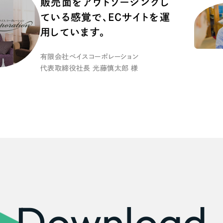
販売面をアウトソーシングし
広報ブログ
ている感覚で、ECサイトを運
メルマガアーカイブ
用しています。
有限会社ベイスコーポレーション
代表取締役社長 光藤慎太郎 様
プライバシーポリシー
情報セキュ
クッキーポリシー
サイトマップ
客様も歓迎。
セプトの策定からお任
化するサイト構成、デザ
Download