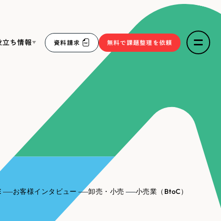
役立ち情報
資料請求
無料で課題整理を依頼
ce
リープ・リクルーティング
／
採用業務代行
求人票作成・面接など各種業務代行、採用の仕組み作り支
３点セット
援
リープ・キャリア
／
人材紹介サービス
sへの取り組み
完全成功報酬型のスカウト型ハイクラス人材紹介（岐阜・愛
知）
報
E
お客様インタビュー
卸売・小売
小売業（BtoC）
2件）