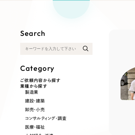
リープ
SEO対
グ"から、
広報支援
Search
Category
ご依頼内容から探す
業種から探す
製造業
建設・建築
卸売・小売
コンサルティング・調査
医療・福祉