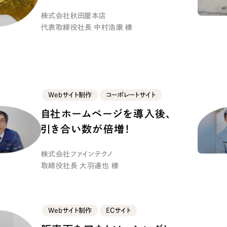
株式会社秋田屋本店
Company
代表取締役社長 中村浩康 様
会社情報
会社概要
Webサイト制作
コーポレートサイト
代表挨拶
自社ホームページを導入後、
SDGsに向けた取り組み
引き合い数が倍増！
メディア掲載と取材依頼
新着情報
株式会社ファインテクノ
採用情報
取締役社長 大羽達也 様
ブログ
リーピーブログ
Webサイト制作
ECサイト
代表ブログ