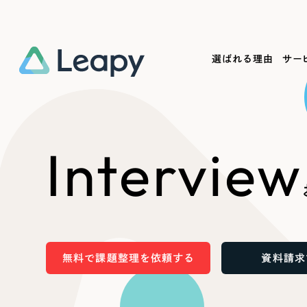
選ばれる理由
サー
Service
Works
Company
Useful
Interview
サービス紹介
制作実績
会社概要
お役立ち情報
We
一過性の広告に頼らず、
全国1,400社以上の支援実績
可能性をひらくデザインで
リーピーによるお役立ち情報を
コー
「仕組み」と「ノウハウ」を残す資産型DX
ら
しあわせな毎日をつくる
ます
支援をご提供します
実績の一部をご紹介します
EC
無料で課題整理を依頼する
資料請求
?
ブックマークしたサイ