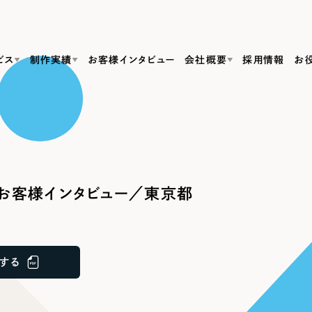
ビス
制作実績
お客様インタビュー
会社概要
採用情報
お
Web Produ
すべて
（624件）
コーポレート・企業サイト
（278件）
リーピーがわかる資料３点セット
bサイト制作
ブランドサイト・サービスサイト
リーピーが選ばれる理由
（85件）
リーピーのWebサイト制作・会社概要・サービスがわかる
会社概要
お客様インタビュー／東京都
の中か
ご紹介し
求人・採用サイト
お役立ち資料
（61件）
Webサイト制作
ポレートサイト制作
採用サイト制作
代表挨拶
SDG
すぐに使える資料をダウンロード
ECサイト（オンラインショップ）
（43件）
コーポレートサイト制作
サイト制作
ブランドサイト制作
ポータルサイト・メディアサイト
メディア掲載・取材依頼
新着情
（39件）
する
採用サイト制作
LP（ランディングページ）
（28件）
よくある質問
ト
ECサイト制作
リーピーブログ
採用情報
キャンペーン・プロモーションサイト
（1
ブランドサイト制作
Webデザイン・Webマーケティングに関する情報を発信