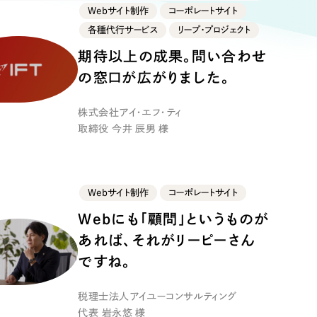
ト
（12件）
Webサイト制作
コーポレートサイト
90件）
各種代行サービス
リープ・プロジェクト
期待以上の成果。問い合わせ
の窓口が広がりました。
g
株式会社アイ・エフ・ティ
取締役 今井 辰男 様
）
Webサイト制作
コーポレートサイト
ケティング代行
Webにも「顧問」というものが
あれば、それがリーピーさん
業務代行
ですね。
税理士法人アイユーコンサルティング
代表 岩永悠 様