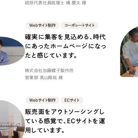
統括代表社員税理士 橘 慶太 様
Company
Webサイト制作
コーポレートサイト
確実に集客を見込める、時代
会社情報
にあったホームページになっ
会社概要
たと感じています。
代表挨拶
SDGsに向けた取り組み
株式会社加藤螺子製作所
営業部 髙山剛祐 様
メディア掲載と取材依頼
新着情報
採用情報
Webサイト制作
ECサイト
販売面をアウトソーシングし
ブログ
ている感覚で、ECサイトを運
リーピーブログ
用しています。
代表ブログ