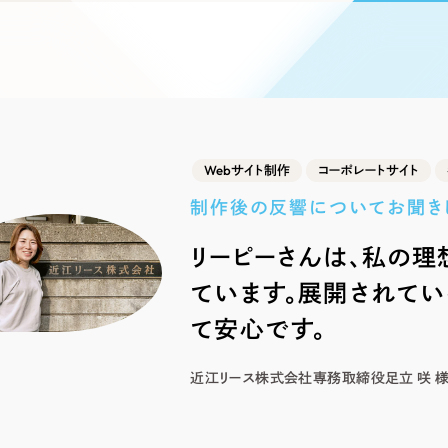
ブランディング（ロゴ・印刷物）
ブランディング支援
・プロジェクト
広報ブログ
（90件）
／
マーケティング代行
リーピーの取り組みに関するお知らせ・イベントの様子を
策によるアクセス獲得、反響獲得などの"Webマーケティン
その他
（1件）
オプションサービス
代表ブログ
などのオフライン領域のマーケティングまでまるっと代行
代表川口が経営・Web戦略・地方創生に関する情報を発
お客様インタビュー
メールマガジンアーカイブ
過去に配信したメールマガジンのアーカイブ
Webサイト制作
コーポレートサイト
制作実績
制作後の反響についてお聞き
すべて
（624件）
リーピーさんは、私の理
コーポレート・企業サイト
（278件
ています。展開されて
ブランドサイト・サービスサイト
（
求人・採用サイト
て安心です。
（61件）
ECサイト（オンラインショップ）
（
近江リース株式会社
専務取締役
足立 咲 
ポータルサイト・メディアサイト
（
LP（ランディングページ）
（28件）