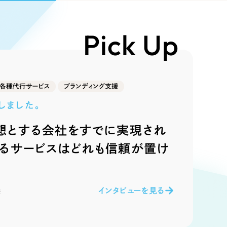
Pace
／
クラウド型工数管理ツール
日報ツールで案件ごとの営業利益をリアルタイムに可視化
発信
Pick Up
信
各種代行サービス
ブランディング支援
しました。
想とする会社をすでに実現され
）
いるサービスはどれも信頼が置け
85件）
43件）
インタビューを見る
様
39件）