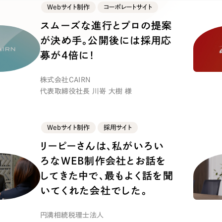
キャンペーン・プロモーションサイ
Webサイト制作
コーポレートサイト
ブランディング（ロゴ・印刷物）
（
スムーズな進行とプロの提案
その他
（1件）
が決め手。公開後には採用応
募が4倍に！
Outsourcin
株式会社CAIRN
代表取締役社長 川嵜 大樹 様
アウトソーシング（代行支援
Webサイト制作
採用サイト
リープ・プロジェクト
リーピーさんは、私がいろい
「反響強化」を目的としたマー
ろなWEB制作会社とお話を
リープ・リクルーティング
「採用強化」を目的とした採用
してきた中で、最もよく話を聞
いてくれた会社でした。
その他のサービス
円満相続税理士法人