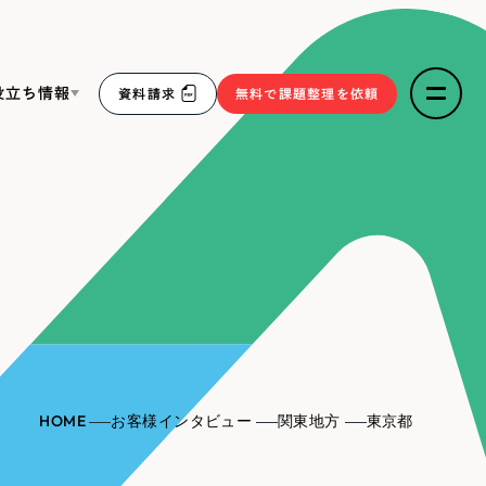
役立ち情報
資料請求
無料で課題整理を依頼
ce
リープ・リクルーティング
／
採用業務代行
求人票作成・面接など各種業務代行、採用の仕組み作り支
３点セット
援
リープ・キャリア
／
人材紹介サービス
sへの取り組み
完全成功報酬型のスカウト型ハイクラス人材紹介（岐阜・愛
知）
報
HOME
お客様インタビュー
関東地方
東京都
2件）