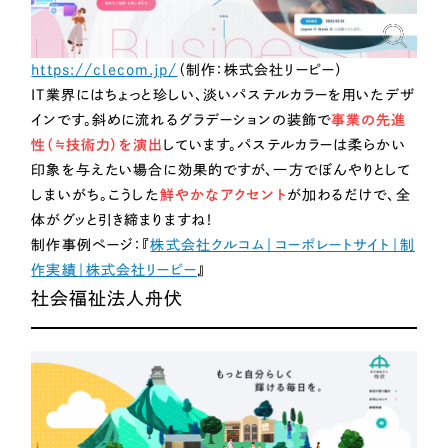
https://clecom.jp/
（制作：株式会社リーピー）
IT業界にはちょっと珍しい、淡いパステルカラーを用いたデザ
インです。斜めに流れるグラデーションの装飾で
事業の先進
性（≒技術力）を演出
しています。パステルカラーは柔らかい
印象を与えたい場合に効果的ですが、一方でぼんやりとして
しまいがち。こうした
鮮やかなアクセント
が加わるだけで、全
体がグッと引き締まりますね！
制作事例ページ：『
株式会社クルコム｜コーポレートサイト｜制
作実績｜株式会社リーピー
』
社会福祉法人舟伏