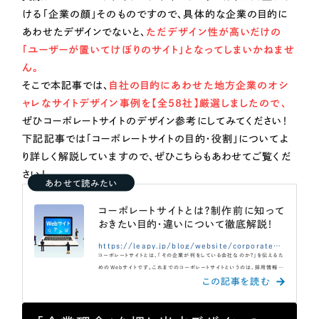
Webサイト制作
ける「企業の顔」そのものですので、具体的な企業の目的に
選ばれる理由
コーポレートサイト制作
あわせたデザインでないと、
ただデザイン性が高いだけの
「ユーザーが置いてけぼりのサイト」となってしまいかねませ
採用サイト制作
サービス
ん。
ECサイト制作
そこで本記事では、
自社の目的にあわせた地方企業のオシ
Service
ブランドサイト制作
ャレなサイトデザイン事例を【全58社】厳選しましたので、
ぜひコーポレートサイトのデザイン参考にしてみてください！
サービス紹介
ブランディング支援
下記記事では「コーポレートサイトの目的・役割」についてよ
一過性の広告に頼らず、
「仕組み」と「ノウハウ」
制作実績
り詳しく解説していますので、ぜひこちらもあわせてご覧くだ
を残す資産型DX支援をご提供します
さい！
すべて
（624件）
あわせて読みたい
コーポレート・企業サイト
（278件）
コーポレートサイトとは？制作前に知って
おきたい目的・違いについて徹底解説！
ブランドサイト・サービスサイト
（85件）
https://leapy.jp/blog/website/corporate-site/corporate-site-what
求人・採用サイト
（61件）
コーポレートサイトとは、「その企業が何をしている会社なのか？」を伝えるた
めのWebサイトです。これまでのコーポレートサイトというのは、採用情報や
ECサイト（オンラインショップ）
（43件）
商品購入ページなどを網羅した、企業に関する「万能サイト」とされることが
一般的でしたが、近年のインターネット普及の流れから、採用は採用サイト、
ポータルサイト・メディアサイト
（39件）
商品購入はECサイトなどと、目的の達成に沿ってさまざまなWebサイトを作
ることが効果的とされてきており、その中でもコーポレートサイトは「企業説