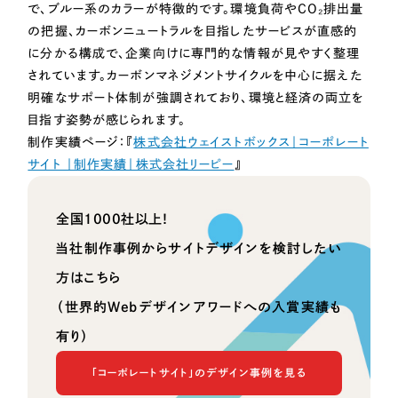
採用DX支援
その他のサービス
で、ブルー系のカラーが特徴的です。環境負荷やCO₂排出量
の把握、カーボンニュートラルを目指したサービスが直感的
リープ・リクルーティング
／
採用業務代行
に分かる構成で、企業向けに専門的な情報が見やすく整理
プライバシーポリシー
情報セキュリティ方針
求人票作成・面接など各種業務代行、採用の仕組み作り支援
されています。カーボンマネジメントサイクルを中心に据えた
AI倫理ポリシー
クッキーポリシー
サイトマップ
リープ・キャリア
／
人材紹介サービス
明確なサポート体制が強調されており、環境と経済の両立を
ウェブアクセシビリティ方針
完全成功報酬型のスカウト型ハイクラス人材紹介（岐阜・愛知）
目指す姿勢が感じられます。
制作実績ページ：『
株式会社ウェイストボックス｜コーポレート
カイゼンDX支援
サイト ｜制作実績｜株式会社リーピー
』
Pace
／
クラウド型工数管理ツール
全国1000社以上！
日報ツールで案件ごとの営業利益をリアルタイムに可視化
当社制作事例からサイトデザインを検討したい
制作実績
方はこちら
（世界的Webデザインアワードへの入賞実績も
Works
有り）
制作実績
「コーポレートサイト」のデザイン事例を見る
全国1,400社以上の支援実績の中から
実績の