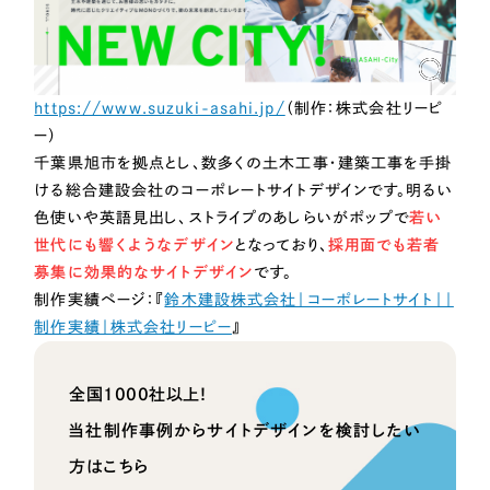
https://www.suzuki-asahi.jp/
（制作：株式会社リーピ
ー）
千葉県旭市を拠点とし、数多くの土木工事・建築工事を手掛
ける総合建設会社のコーポレートサイトデザインです。明るい
色使いや英語見出し、ストライプのあしらいがポップで
若い
世代にも響くようなデザイン
となっており、
採用面でも若者
募集に効果的なサイトデザイン
です。
制作実績ページ：『
鈴木建設株式会社｜コーポレートサイト｜｜
制作実績｜株式会社リーピー
』
全国1000社以上！
当社制作事例からサイトデザインを検討したい
方はこちら