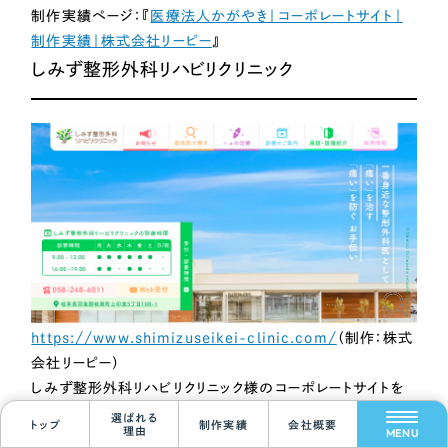
制作実績ページ：『
医療法人かがやき｜コーポレートサイト｜
制作実績｜株式会社リーピー
』
しみず整形外科リハビリクリニック
Scroll Down
https://www.shimizuseikei-clinic.com/
（制作：株式
会社リーピー）
しみず整形外科リハビリクリニック様のコーポレートサイトを
制作させていただきました。患者様が知りたい「施設の紹介」
選ばれる
トップ
制作実績
会社概要
理由
MENU
や「医師プロフィール」「診療時間」などの主要な情報につい