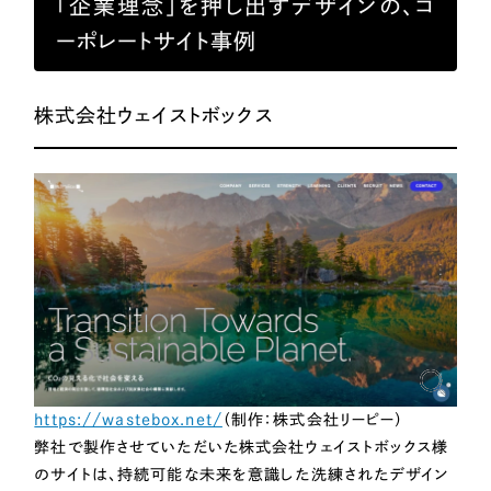
「企業理念」を押し出すデザインの、コ
LP（ランディングページ）
（28件）
マーケティングDX支援
明」に特化したWebサイトとして制作されるようになったのです。本記事で
は、コーポレ...
ーポレートサイト事例
キャンペーン・プロモーションサイト
（12件）
Webサイト制作
ブランディング（ロゴ・印刷物）
（90件）
株式会社ウェイストボックス
その他
（1件）
コーポレートサイト制作
オプションサービス
採用サイト制作
お客様インタビュー
ECサイト制作
Outsourcing
ブランドサイト制作
?
よくある質問
アウトソーシング（代行支援）
リープ・プロジェクト
「反響強化」を目的としたマーケティング代行
リープ・プロジェクト
／
マーケティング代行
https://wastebox.net/
（制作：株式会社リーピー）
リープ・リクルーティング
SEO対策によるアクセス獲得、反響獲得などの"Webマーケティング"から、
ライン領域のマーケティングまでまるっと代行
弊社で製作させていただいた株式会社ウェイストボックス様
「採用強化」を目的とした採用業務代行
のサイトは、持続可能な未来を意識した洗練されたデザイン