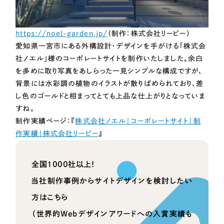
https://noel-garden.jp/
（制作：株式会社リーピー）
愛知県一宮市にある外構設計・デザインを手がける「株式会
社ノエル」様のコーポレートサイトを制作いたしました。余白
を多めに取り写真をあしらった一見シンプルな構成ですが、
背景には水彩調の植物のイラストが散りばめられており、差
し色のゴールドと相まってとても上品な仕上がりとなっていま
すね。
制作実績ページ：『
株式会社ノエル｜コーポレートサイト｜制
作実績｜株式会社リーピー
』
全国1000社以上！
当社制作事例からサイトデザインを検討したい
方はこちら
（世界的Webデザインアワードへの入賞実績も