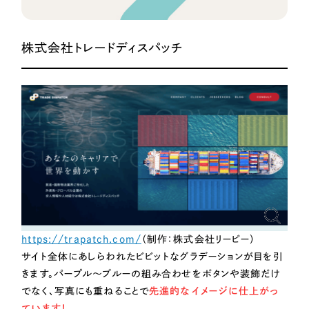
一部をご紹介します
ブックマークしたサイト
株式会社トレードディスパッチ
すべて
（624件）
コーポレート・企業サイト
（278件）
https://trapatch.com/
（制作：株式会社リーピー）
ブランドサイト・サービスサイト
（85件）
サイト全体にあしらわれたビビットなグラデーションが目を引
求人・採用サイト
（61件）
きます。パープル〜ブルーの組み合わせをボタンや装飾だけ
ECサイト（オンラインショップ）
（43件）
でなく、写真にも重ねることで
先進的なイメージに仕上がっ
ています！