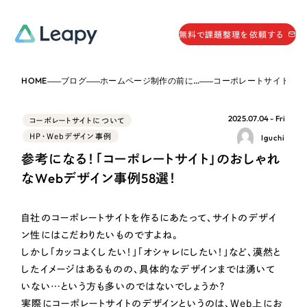
058-215-0066
無料で課題整理を依頼する
24時間受付
HOME
ブログ
ホームページ制作の前に…
コーポレートサイトにつ
無料で課題整理を依頼する
資料請求
する
2025.07.04 - Fri
コーポレートサイトについて
資料請求する
HP・Webデザイン事例
Iguchi
参考になる！「コーポレートサイト」のおしゃれ
無料で課題整理を依頼
する
Company
なWebデザイン事例58選！
会社情報
自社のコーポレートサイトを作るにあたって、サイトのデザイ
採用情報
ン性にはこだわりたいものですよね。
Web Produce
しかし「カッコよくしたい！」「オシャレにしたい！」など、漠然と
お役立ち情報
したイメージはあるものの、具体的なデザインまでは湧いて
リーピーが選ばれる理由
いない…という方も多いのではないでしょうか？
会社概要
実際にコーポレートサイトのデザインというのは、Web上にお