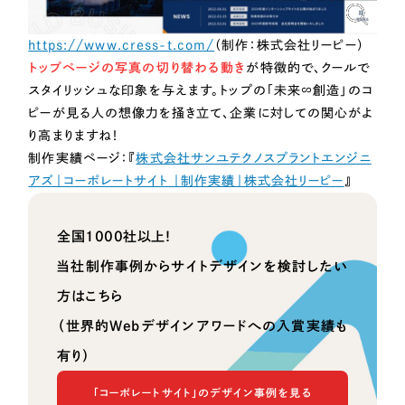
https://www.cress-t.com/
（制作：株式会社リーピー）
トップページの写真の切り替わる動き
が特徴的で、クールで
スタイリッシュな印象を与えます。トップの「未来∽創造」のコ
ピーが見る人の想像力を掻き立て、企業に対しての関心がよ
り高まりますね！
制作実績ページ：『
株式会社サンユテクノスプラントエンジニ
アズ｜コーポレートサイト ｜制作実績｜株式会社リーピー
』
全国1000社以上！
当社制作事例からサイトデザインを検討したい
方はこちら
（世界的Webデザインアワードへの入賞実績も
有り）
「コーポレートサイト」のデザイン事例を見る