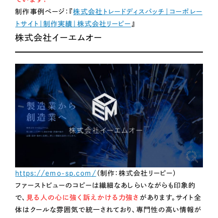
ポータルサイト・メディアサイト
（39件）
制作事例ページ：『
株式会社トレードディスパッチ｜コーポレー
LP（ランディングページ）
（28件）
トサイト｜制作実績｜株式会社リーピー
』
キャンペーン・プロモーションサイト
（12件）
株式会社イーエムオー
ブランディング（ロゴ・印刷物）
（90件）
その他
（1件）
お客様インタビュー
https://emo-sp.com/
（制作：株式会社リーピー）
ファーストビューのコピーは繊細なあしらいながらも印象的
で、
見る人の心に強く訴えかける力強さ
があります。サイト全
体はクールな雰囲気で統一されており、専門性の高い情報が