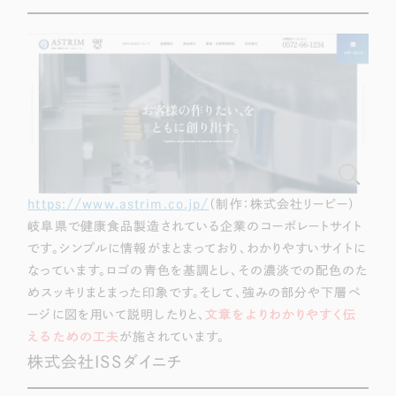
ポータルサイト・メディアサイト
（39件）
LP（ランディングページ）
（28件）
キャンペーン・プロモーションサイト
（12件）
ブランディング（ロゴ・印刷物）
（90件）
その他
（1件）
お客様インタビュー
https://www.astrim.co.jp/
（制作：株式会社リーピー）
岐阜県で健康食品製造されている企業のコーポレートサイト
です。シンプルに情報がまとまっており、わかりやすいサイトに
なっています。ロゴの青色を基調とし、その濃淡での配色のた
めスッキリまとまった印象です。そして、強みの部分や下層ペ
ージに図を用いて説明したりと、
文章をよりわかりやすく伝
えるための工夫
が施されています。
株式会社ISSダイニチ