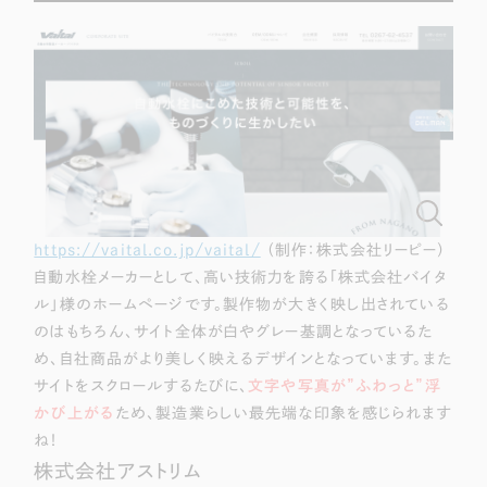
一部をご紹介します
ブックマークしたサイト
https://vaital.co.jp/vaital/
（制作：株式会社リーピー）
自動水栓メーカーとして、高い技術力を誇る「株式会社バイタ
ル」様のホームページです。製作物が大きく映し出されている
すべて
（624件）
のはもちろん、サイト全体が白やグレー基調となっているた
コーポレート・企業サイト
（278件）
め、自社商品がより美しく映えるデザインとなっています。また
ブランドサイト・サービスサイト
サイトをスクロールするたびに、
文字や写真が”ふわっと”浮
（85件）
かび上がる
ため、製造業らしい最先端な印象を感じられます
求人・採用サイト
（61件）
ね！
ECサイト（オンラインショップ）
（43件）
株式会社アストリム