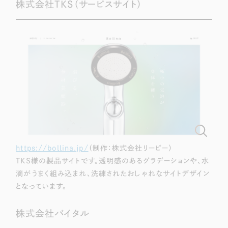
採用DX支援
株式会社TKS（サービスサイト）
その他のサービス
リープ・リクルーティング
／
採用業務代行
プライバシーポリシー
情報セキュリティ方針
求人票作成・面接など各種業務代行、採用の仕組み作り支援
AI倫理ポリシー
クッキーポリシー
サイトマップ
リープ・キャリア
／
人材紹介サービス
ウェブアクセシビリティ方針
完全成功報酬型のスカウト型ハイクラス人材紹介（岐阜・愛知）
カイゼンDX支援
Pace
／
クラウド型工数管理ツール
日報ツールで案件ごとの営業利益をリアルタイムに可視化
https://bollina.jp/
（制作：株式会社リーピー）
制作実績
TKS様の製品サイトです。透明感のあるグラデーションや、水
滴がうまく組み込まれ、洗練されたおしゃれなサイトデザイン
Works
となっています。
制作実績
株式会社バイタル
全国1,400社以上の支援実績の中から
実績の