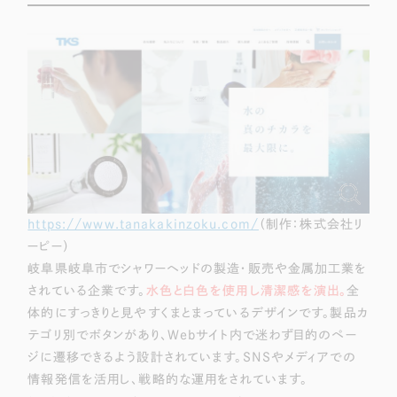
LP（ランディングページ）
（28件）
マーケティングDX支援
キャンペーン・プロモーションサイト
（12件）
Webサイト制作
ブランディング（ロゴ・印刷物）
（90件）
その他
（1件）
コーポレートサイト制作
オプションサービス
採用サイト制作
お客様インタビュー
ECサイト制作
Outsourcing
ブランドサイト制作
https://www.tanakakinzoku.com/
（制作：株式会社リ
ーピー）
?
よくある質問
アウトソーシング（代行支援）
岐阜県岐阜市でシャワーヘッドの製造・販売や金属加工業を
されている企業です。
水色と白色を使用し清潔感を演出。
全
リープ・プロジェクト
体的にすっきりと見やすくまとまっているデザインです。製品カ
「反響強化」を目的としたマーケティング代行
リープ・プロジェクト
／
マーケティング代行
テゴリ別でボタンがあり、Webサイト内で迷わず目的のペー
リープ・リクルーティング
SEO対策によるアクセス獲得、反響獲得などの"Webマーケティング"から、
ジに遷移できるよう設計されています。SNSやメディアでの
ライン領域のマーケティングまでまるっと代行
「採用強化」を目的とした採用業務代行
情報発信を活用し、戦略的な運用をされています。