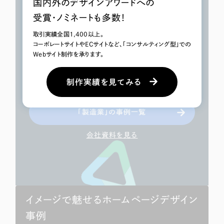
国内外のデザインアワードへの
「製造業」の
受賞・ノミネートも多数！
当社の制作実績はこちら
取引実績全国1,400以上。
コーボレートサイトやECサイトなど、「コンサルティング型」での
リーピーでは、「Webで地方をおもしろくする」というビジ
Webサイト制作を承ります。
ョンのもと、全国各地の”地方企業”を中心にWebサイト
制作を起点とした、集客・採用面の支援を行っておりま
制作実績を見てみる
す。（支援実績1,400社以上）
「製造業」の事例一覧
会社資料を見る
イメージで魅せるホームページデザイン
事例