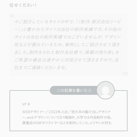
任せください！
※ご紹介しているサイトの中で、「（制作 株式会社リーピ
ー）」と書かれたサイトは当社の制作実績です。その他の
サイトは当社の制作実績ではございませんが、デザイン
性などが優れているため、事例としてご紹介させて頂き
ました。制作をされた制作会社様で、掲載の取り消しを
ご希望の場合は速やかに対処させて頂きますので、当
社までご連絡くださいませ。
この記事を書いた人
ura
WEBデザイナー／2022年入社／芸大卒の駆け出しデザイナ
ー。webデザインについて日々勉強中。大学では作品制作の他、
展覧会のDMやフライヤーなどを制作していた。ビリヤニが好き。