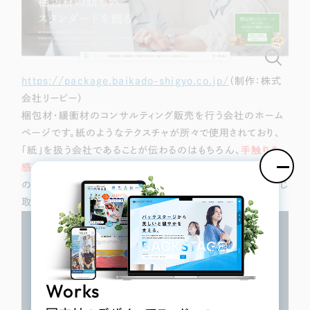
https://package.baikado-shigyo.co.jp/
（制作：株式
会社リーピー）
梱包材・緩衝材のコンサルティング販売を行う会社のホーム
ページです。紙のようなテクスチャが所々で使用されており、
「紙」を扱う会社であることが伝わるのはもちろん、
手触りを
感じる温かみのあるサイトデザイン
になっています。少し味
のある書体からは、
創業の歴史の長さや技術力の高さ
が感じ
取られるサイトデザインとなっています。
Works
制作実績
Works