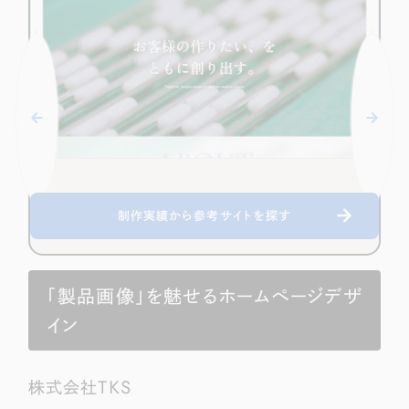
Webサイト制作
選ばれる理由
コーポレートサイト制作
採用サイト制作
サービス
ECサイト制作
Service
ブランドサイト制作
サービス紹介
ブランディング支援
一過性の広告に頼らず、
「仕組み」と「ノウハウ」
制作実績
制作実績から参考サイトを探す
を残す資産型DX支援をご提供します
すべて
（624件）
コーポレート・企業サイト
（278件）
ブランドサイト・サービスサイト
「製品画像」を魅せるホームページデザ
（85件）
イン
求人・採用サイト
（61件）
ECサイト（オンラインショップ）
（43件）
ポータルサイト・メディアサイト
株式会社TKS
（39件）