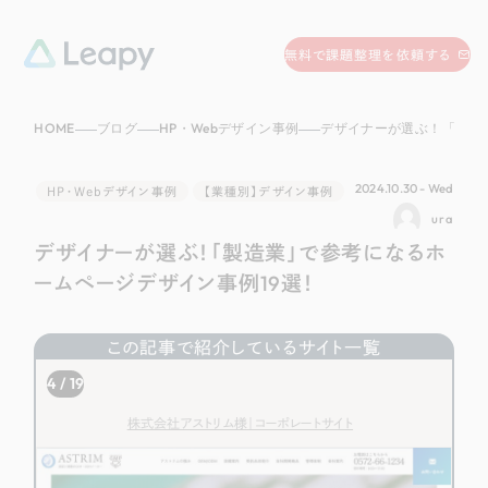
058-215-0066
無料で課題整理を依頼する
24時間受付
HOME
ブログ
HP・Webデザイン事例
デザイナーが選ぶ！「製造業」で参考になるホー
無料で課題整理を依頼する
資料請求
する
2024.10.30 - Wed
HP・Webデザイン事例
【業種別】デザイン事例
資料請求する
ura
デザイナーが選ぶ！「製造業」で参考になるホ
無料で課題整理を依頼
する
Company
ームページデザイン事例19選！
会社情報
この記事で紹介しているサイト一覧
採用情報
6 / 19
Web Produce
お役立ち情報
合同会社宇野かばん工房様｜ブランドサイト・サービスサイト
リーピーが選ばれる理由
会社概要