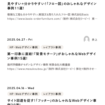
LP（ランディングページ）
（28件）
マーケティングDX支援
見やすい＋分かりやすい！「フロー図」のおしゃれなデザイン
事例11選！
キャンペーン・プロモーションサイト
（12件）
複雑な工程も分かりやすい、解説文も取り入れたフロー図 株式会社Basis
Webサイト制作
ブランディング（ロゴ・印刷物）
（90件）
https://www.basis-orderfurniture.com/ （制作：株式会社リーピー） 東京
都で、オーダーキッチンの企画・デザイン・製作な
その他
（1件）
コーポレートサイト制作
オプションサービス
採用サイト制作
2025.06.27 - Fri
井上
お客様インタビュー
ECサイト制作
HP・Webデザイン事例
レイアウト事例
第一印象に直結！「背景モチーフ」がおしゃれなWebデザイ
Outsourcing
ブランドサイト制作
ン事例15選！
幾何学模様がモダンなデザイン事例 有限会社大橋量器
?
よくある質問
https://www.masukoubou.jp/（制作：株式会社リーピー） 弊社で制作させて
アウトソーシング（代行支援）
いただいた、岐阜県大垣市にある有限会社大橋量器様のコーポレートサイトです。
リープ・プロジェクト
ファース
「反響強化」を目的としたマーケティング代行
リープ・プロジェクト
／
マーケティング代行
2025.04.16 - Wed
リープ・リクルーティング
SEO対策によるアクセス獲得、反響獲得などの"Webマーケティング"から、
HP・Webデザイン事例
レイアウト事例
ライン領域のマーケティングまでまるっと代行
「採用強化」を目的とした採用業務代行
サイト回遊を促す！「フッター」のおしゃれなWebデザイン事
例20選！