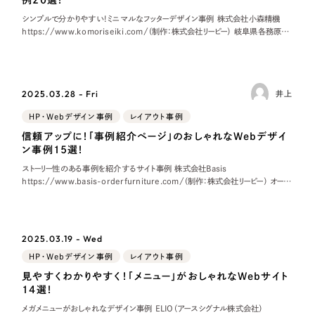
採用DX支援
その他のサービス
シンプルで分かりやすい！ミニマルなフッターデザイン事例 株式会社小森精機
https://www.komoriseiki.com/（制作：株式会社リーピー） 岐阜県各務原市
リープ・リクルーティング
／
採用業務代行
にある精密機械部品加工業の企業、株式会社小森精機様のホーム
プライバシーポリシー
情報セキュリティ方針
求人票作成・面接など各種業務代行、採用の仕組み作り支援
AI倫理ポリシー
クッキーポリシー
サイトマップ
リープ・キャリア
／
人材紹介サービス
ウェブアクセシビリティ方針
完全成功報酬型のスカウト型ハイクラス人材紹介（岐阜・愛知）
2025.03.28 - Fri
井上
HP・Webデザイン事例
レイアウト事例
カイゼンDX支援
信頼アップに！「事例紹介ページ」のおしゃれなWebデザイ
ン事例15選！
Pace
／
クラウド型工数管理ツール
ストーリー性のある事例を紹介するサイト事例 株式会社Basis
日報ツールで案件ごとの営業利益をリアルタイムに可視化
https://www.basis-orderfurniture.com/（制作：株式会社リーピー） オーダ
ーメイドキッチンを事業としている会社のコーポレートサイトで
制作実績
2025.03.19 - Wed
Works
HP・Webデザイン事例
レイアウト事例
見やすくわかりやすく！「メニュー」がおしゃれなWebサイト
制作実績
14選！
メガメニューがおしゃれなデザイン事例 ELIO（アースシグナル株式会社）
全国1,400社以上の支援実績の中から
実績の