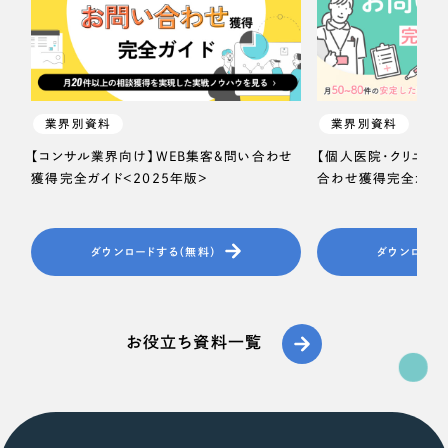
業界別資料
業界別資料
【コンサル業界向け】WEB集客＆問い合わせ
【個人医院・クリニッ
獲得完全ガイド＜2025年版＞
合わせ獲得完全ガイド
ダウンロードする（無料）
ダウンロード
お役立ち資料一覧