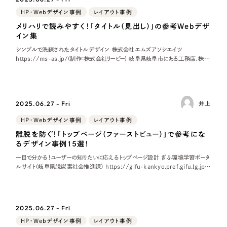
Webサイト制作
HP・Webデザイン事例
レイアウト事例
選ばれる理由
コーポレートサイト制作
メリハリで読みやすく！「タイトル（見出し）」の参考Webデザ
イン集
採用サイト制作
サービス
シンプルで洗練されたタイトルデザイン 株式会社エムズアソシエイツ
ECサイト制作
https://ms-as.jp/(制作：株式会社リーピー) 岐阜県岐阜市にある工務店、株式
Service
会社エムズアソシエイツ様のホームページです。 こちらはクレヨンで引い
ブランドサイト制作
サービス紹介
ブランディング支援
2025.06.27 - Fri
井上
一過性の広告に頼らず、
「仕組み」と「ノウハウ」
制作実績
を残す資産型DX支援をご提供します
HP・Webデザイン事例
レイアウト事例
すべて
（624件）
離脱を防ぐ！「トップページ（ファーストビュー）」で参考にな
るデザイン事例15選！
コーポレート・企業サイト
（278件）
一目で分かる！ユーザーの知りたいに応えるトップページ設計 ぎふ環境学習ポータ
ブランドサイト・サービスサイト
（85件）
ルサイト（岐阜県脱炭素社会推進課） https://gifu-kankyo.pref.gifu.lg.jp/
（制作：株式会社リーピー） 岐阜県の「環境学習
求人・採用サイト
（61件）
ECサイト（オンラインショップ）
（43件）
2025.06.27 - Fri
ポータルサイト・メディアサイト
（39件）
HP・Webデザイン事例
レイアウト事例