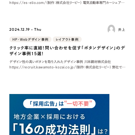
https://es-elio.com/（制作：株式会社リーピー） 電気自動車専門カーシェアリ
一部をご紹介します
ングサービス「ELIO（エリオ）」のWebサイトを制作させてい
ブックマークしたサイト
2024.12.19 - Thu
井上
HP・Webデザイン事例
レイアウト事例
クリック率に直結！問い合わせを促す「ボタンデザイン」のデ
ザイン事例15選！
デザイン性の高いボタンを取り入れたデザイン事例 川本鋼材株式会社
https://recruit.kawamoto-kozai.co.jp/(制作：株式会社リーピー) 弊社で制
作させていただいた、川本鋼材株式会社様の採用サイトデザ
すべて
（624件）
コーポレート・企業サイト
（278件）
ブランドサイト・サービスサイト
（85件）
求人・採用サイト
（61件）
ECサイト（オンラインショップ）
（43件）