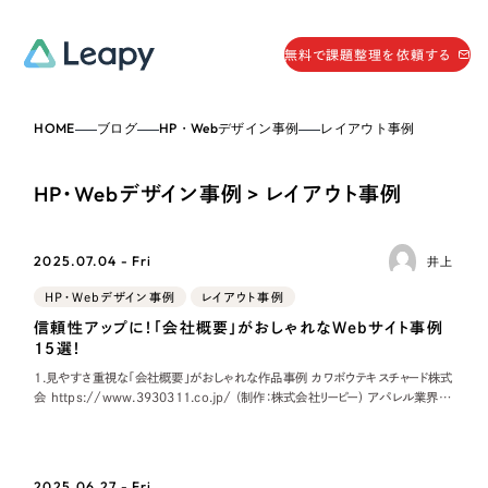
058-215-0066
無料で課題整理を依頼する
24時間受付
HOME
ブログ
HP・Webデザイン事例
レイアウト事例
無料で課題整理を依頼する
資料請求
する
HP・Webデザイン事例 > レイアウト事例
資料請求する
無料で課題整理を依頼
する
2025.07.04 - Fri
井上
Company
HP・Webデザイン事例
レイアウト事例
信頼性アップに！「会社概要」がおしゃれなWebサイト事例
会社情報
15選！
採用情報
1.見やすさ重視な「会社概要」がおしゃれな作品事例 カワボウテキスチャード株式
Web Produce
会 https://www.3930311.co.jp/ (制作：株式会社リーピー) アパレル業界に
お役立ち情報
は欠かせない「糸」を取り扱う、カワボウテキスチャード
リーピーが選ばれる理由
会社概要
2025.06.27 - Fri