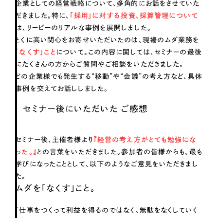
ポータルサイト・メディアサイト
（39件）
企業としての経営戦略について、多角的にお話をさせていた
だきました。特に、
「採用」に対する投資、採算管理について
LP（ランディングページ）
（28件）
は、リーピーのリアルな事例を展開しました。
キャンペーン・プロモーションサイト
（12件）
とくに高い関心をお寄せいただいたのは、現場のムダ業務を
ブランディング（ロゴ・印刷物）
（90件）
「なくす」こと
について。この内容に関しては、セミナーの最後
その他
にたくさんの方からご質問やご相談をいただきました。
（1件）
どの企業様でも発生する“移動”や“会議”の考え方など、具体
事例を交えてお話ししました。
お客様インタビュー
セミナー後にいただいた ご感想
セミナー後、主催者様より
『経営の考え方がとても勉強にな
った。』
との言葉をいただきました。参加者の皆様からも、最も
学びになったこととして、以下のようなご意見をいただきまし
た。
ムダを「なくす」こと。
『仕事をつくって利益を得るのではなく、無駄をなくしていく