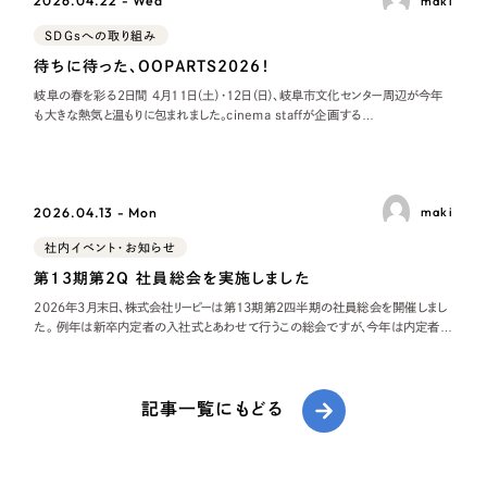
2026.04.22 - Wed
maki
SDGsへの取り組み
待ちに待った、OOPARTS2026！
岐阜の春を彩る2日間 4月11日（土）・12日（日）、岐阜市文化センター周辺が今年
も大きな熱気と温もりに包まれました。cinema staffが企画する
「OOPARTS 2026」 が、2日間にわたって開催されたのです。今年で13年目1
2026.04.13 - Mon
maki
社内イベント・お知らせ
第13期第2Q 社員総会を実施しました
2026年3月末日、株式会社リーピーは第13期第2四半期の社員総会を開催しまし
た。 例年は新卒内定者の入社式とあわせて行うこの総会ですが、今年は内定者が
おらず社外ゲストも招待しなかったため、社員総会のみをじっくりと行うこととなり
ました。毎
記事一覧にもどる