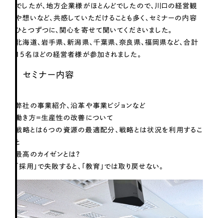
LP（ランディングページ）
（28件）
マーケティングDX支援
でしたが、地方企業様がほとんどでしたので、川口の経営観
や想いなど、共感していただけることも多く、セミナーの内容
キャンペーン・プロモーションサイト
（12件）
ひとつずつに、関心を寄せて聞いてくださいました。
Webサイト制作
ブランディング（ロゴ・印刷物）
（90件）
北海道、岩手県、新潟県、千葉県、奈良県、福岡県など、合計
その他
（1件）
15名ほどの経営者様が参加されました。
コーポレートサイト制作
オプションサービス
セミナー内容
採用サイト制作
お客様インタビュー
ECサイト制作
弊社の事業紹介、沿革や事業ビジョンなど
Outsourcing
働き方＝生産性の改善について
ブランドサイト制作
戦略とは６つの資源の最適配分、戦略とは状況を利用するこ
?
よくある質問
と
アウトソーシング（代行支援）
最高のカイゼンとは？
リープ・プロジェクト
「採用」で失敗すると、「教育」では取り戻せない。
「反響強化」を目的としたマーケティング代行
リープ・プロジェクト
／
マーケティング代行
リープ・リクルーティング
SEO対策によるアクセス獲得、反響獲得などの"Webマーケティング"から、
ライン領域のマーケティングまでまるっと代行
「採用強化」を目的とした採用業務代行