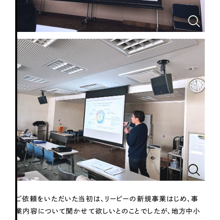
一部をご紹介します
ブックマークしたサイト
すべて
（624件）
コーポレート・企業サイト
（278件）
ブランドサイト・サービスサイト
（85件）
求人・採用サイト
（61件）
ご依頼をいただいた当初は、リーピーの新規事業はじめ、事
ECサイト（オンラインショップ）
（43件）
業内容について聞かせて欲しいとのことでしたが、地方中小