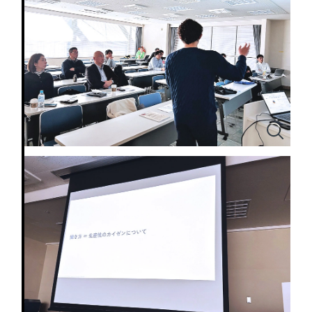
採用DX支援
その他のサービス
リープ・リクルーティング
／
採用業務代行
プライバシーポリシー
情報セキュリティ方針
求人票作成・面接など各種業務代行、採用の仕組み作り支援
AI倫理ポリシー
クッキーポリシー
サイトマップ
リープ・キャリア
／
人材紹介サービス
ウェブアクセシビリティ方針
完全成功報酬型のスカウト型ハイクラス人材紹介（岐阜・愛知）
カイゼンDX支援
Pace
／
クラウド型工数管理ツール
日報ツールで案件ごとの営業利益をリアルタイムに可視化
制作実績
Works
制作実績
全国1,400社以上の支援実績の中から
実績の