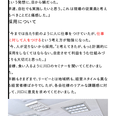
という発想に、目から鱗だった。
早速、自社でも実施したいと思う。これは現場の従業員と考え
るべきことだと痛感した。』
採用について
『今までは当たり前のように人に仕事をつけていたが、
仕事
に対して人をつける
という考え方が勉強になった。
“今、人が足りないから採用。”と考えてきたが、もっと計画的に
採用をしなくてはならない。自走させて利益をうむ仕組みづ
くりも大切だと思った。』
皆様、食い入るように川口のセミナーを聞いてくださいまし
た。
年齢もさまざまで、リーピーとは地域柄も、経営スタイルも異な
る経営者様ばかりでしたが、各会社様のリアルな課題感に対
して、川口に意見を求めてくださいました。