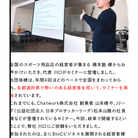
Webサイト制作
選ばれる理由
コーポレートサイト制作
採用サイト制作
サービス
ECサイト制作
Service
ブランドサイト制作
サービス紹介
ブランディング支援
全国のスポーツ用品店の経営者が集まる 橋本塾 様からお
一過性の広告に頼らず、
「仕組み」と「ノウハウ」
制作実績
声かけいただき、代表 川口がセミナーに登壇しました。
を残す資産型DX支援をご提供します
すべて
（624件）
当団体様は、年間４回ほどのペースで全国をまわっておら
れ、
各都道府県で勢いのある経営者を招いて、セミナーを実
コーポレート・企業サイト
（278件）
施
されています。
ブランドサイト・サービスサイト
（85件）
これまでにも、Chatwork株式会社 創業者 山本様や、Jリー
求人・採用サイト
（61件）
グ（公益社団法人 日本プロサッカーリーグ）松本山雅の社長
様などが登壇されているセミナー。今回、岐阜で開催するとい
ECサイト（オンラインショップ）
（43件）
うことで、弊社 川口にご依頼をいただきました。
ポータルサイト・メディアサイト
（39件）
参加されたのは、主にBtoCビジネスを展開される経営者様