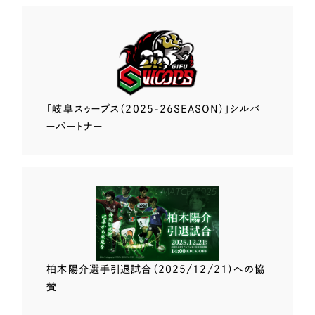
「岐阜スゥープス
（2025-26SEASON）」
シルバ
ーパートナー
柏木陽介選手
引退試合（2025/12/21）
への協
賛