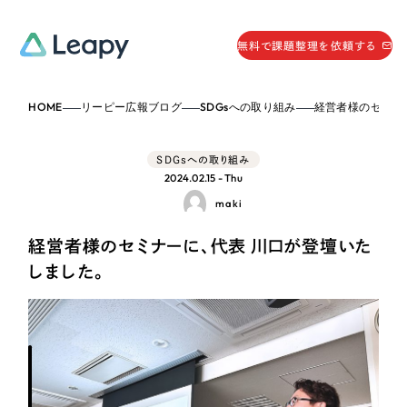
058-215-0066
無料で課題整理を依頼する
24時間受付
HOME
リーピー広報ブログ
SDGsへの取り組み
経営者様のセミナーに
無料で課題整理を依頼する
資料請求
する
SDGsへの取り組み
資料請求する
2024.02.15 - Thu
maki
無料で課題整理を依頼
する
Company
経営者様のセミナーに、代表 川口が登壇いた
しました。
会社情報
採用情報
Web Produce
お役立ち情報
リーピーが選ばれる理由
会社概要