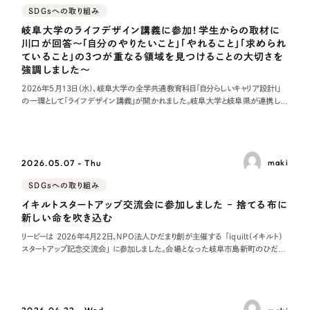
SDGsへの取り組み
岐阜大学のライフデザイン講義に参加！学生からの取材に
川口が回答〜「自分のやりたいこと」「やれること」「求められ
ていること」の3つが重なる領域を見つけることの大切さを
強調しました〜
2026年5月13日（水）、岐阜大学の全学共通教育科目「自分らしいキャリア設計Ⅰ」
の一環として「ライフデザイン講義」が開かれました。岐阜大学と岐阜県が連携し、
県内のワーク・ライフ・バランス推進エクセレント企業の社員が学生の取材に応じる
こ
2026.05.07 - Thu
maki
SDGsへの取り組み
イキルトスタートアップ交流会に参加しました – 捨てる布に
新しい命を吹き込む
リーピーは 2026年4月22日、NPO法人ひだまり創が主催する 「iquilt（イキルト）
スタートアップ記念交流会」 に参加しました。会場となった岐阜市島新町のひだま
り創には、平均年齢 80 歳の元縫製職人「チームおーばー80」のメンバー