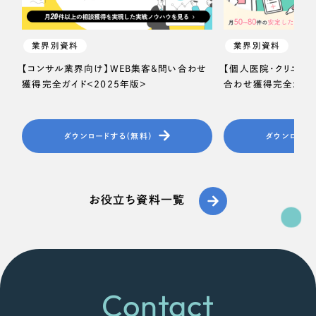
業界別資料
業界別資料
【コンサル業界向け】WEB集客＆問い合わせ
【個人医院・クリニッ
獲得完全ガイド＜2025年版＞
合わせ獲得完全ガイド
ダウンロードする（無料）
ダウンロード
お役立ち資料一覧
Contact