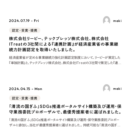
LP（ランディングページ）
（28件）
マーケティングDX支援
秀と認められる従業員や、事業所の発展に特に功績のあったものを対象に、その
努力や貢献を称え
キャンペーン・プロモーションサイト
（12件）
Webサイト制作
ブランディング（ロゴ・印刷物）
2024.07.19 - Fri
maki
（90件）
その他
認定・受賞・提携
（1件）
コーポレートサイト制作
株式会社リーピー、テックプレッソ株式会社、株式会社
オプションサービス
ITreatの３社間による『連携計画』が経済産業省の事業継
採用サイト制作
続力計画認定を取得いたしました。
お客様インタビュー
経済産業省が定める事業継続力強化計画認定制度において、リーピーが策定した
ECサイト制作
『単独計画』と、テックプレッソ株式会社、株式会社ITreatの３社間で策定した『連携
計画』が、当認定を取得いたしました。 事業継続力強化計画認定制度とは 事業継
Outsourcing
ブランドサイト制作
続力強化計画認定制度は、中小企業が策定した防災・減災の事前対策に関する
計画を、経済産
?
よくある質問
アウトソーシング（代行支援）
2024.04.15 - Mon
maki
リープ・プロジェクト
認定・受賞・提携
「反響強化」を目的としたマーケティング代行
リープ・プロジェクト
「清流の国ぎふ」SDGs推進ポータルサイト構築及び運用・保
／
マーケティング代行
守業務委託プロポーザルで、最優秀提案者に選ばれました。
リープ・リクルーティング
SEO対策によるアクセス獲得、反響獲得などの"Webマーケティング"から、
ライン領域のマーケティングまでまるっと代行
「清流の国ぎふ」SDGs推進ポータルサイト構築及び運用・保守業務委託プロポー
「採用強化」を目的とした採用業務代行
ザルに参加し、当社が最優秀提案者に選ばれました。 持続可能な「清流の国ぎ
ふ」づくりを 岐阜県は、令和5年度から開始した「第2期SDGs未来都市計画」に基