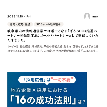
採用DX支援
その他のサービス
づき、持続可能な「清流の国ぎふ」づくりを「オール岐阜」で進めていこうとしていま
す。 こ
リープ・リクルーティング
／
採用業務代行
2023.11.10 - Fri
maki
プライバシーポリシー
情報セキュリティ方針
求人票作成・面接など各種業務代行、採用の仕組み作り支援
AI倫理ポリシー
クッキーポリシー
サイトマップ
認定・受賞・提携
SDGsへの取り組み
リープ・キャリア
／
人材紹介サービス
ウェブアクセシビリティ方針
完全成功報酬型のスカウト型ハイクラス人材紹介（岐阜・愛知）
岐阜県内の情報通信業では唯一となる『ぎふSDGs推進パ
ートナー登録制度』にゴールドパートナーとして登録していた
だきました。
カイゼンDX支援
リーピーは、社会福祉、地域貢献、子供や若者支援、働き方、環境など、さまざまな分
野でSDGsの取り組んでいます。 この度、当社の活動が認められ『ぎふSDGs推進
Pace
／
クラウド型工数管理ツール
パートナー登録制度』のゴールドパートナーに登録していただきました。 非常に審査
日報ツールで案件ごとの営業利益をリアルタイムに可視化
が厳しいゴールドパートナーに選定いただき、とても嬉しく思っております。 岐阜県
制作実績
Works
制作実績
全国1,400社以上の支援実績の中から
実績の