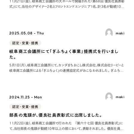
Webサイト制作
11月21日（金）、岐阜商工会議所の大ホールで開催された「第68回 優良社員表彰
式」にて、当社のデザイナー2名とフロントエンドエンジニア1名、計3名が勤続10年
選ばれる理由
以上の部門で表彰されました。 この表彰制度は、会員事業所で長年働き、勤務成
コーポレートサイト制作
績が特に優秀と認められる社員や事業所の発展に功績のあった社員を称えること
採用サイト制作
を目的とした
サービス
ECサイト制作
2025.05.08 - Thu
maki
Service
ブランドサイト制作
認定・受賞・提携
岐阜商工会議所にて「ぎふちょく事業」提携式を行いまし
サービス紹介
ブランディング支援
た。
一過性の広告に頼らず、
「仕組み」と「ノウハウ」
制作実績
5月1日（月）、岐阜商工会議所にて、カンダまちおこし株式会社、株式会社リーピーと
を残す資産型DX支援をご提供します
岐阜商工会議所による「ぎふちょく」の連携協定式がおこなわれました。 ぎふちょ
すべて
くの紹介と村瀬会頭のおことば ぎふちょくを共同運営するカンダまちおこし株式
（624件）
会社代表取締役 田代さんより、改めて「ぎふちょく」の仕組みについてご説明があ
コーポレート・企業サイト
（278件）
りました。
ブランドサイト・サービスサイト
（85件）
2024.11.25 - Mon
maki
求人・採用サイト
（61件）
認定・受賞・提携
部長の鬼頭が、優良社員表彰式に出席しました。
ECサイト（オンラインショップ）
（43件）
11月22日（金）、岐阜商工会議所で行われた 「第六十七回 優良社員表彰式」に
ポータルサイト・メディアサイト
（39件）
て、当社部長の鬼頭が勤続10年以上の部において、表彰されました。 優良社員表
彰とは、岐阜商工会議所が永年にわたり同一事業所で勤務し、勤務成績が特に優