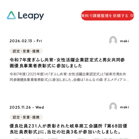
058-215-0066
無料で課題整理を依頼する
24時間受付
無料で課題整理を依頼する
2026.02.13 - Fri
maki
資料請求
する
認定・受賞・提携
資料請求する
令和7年度ぎふし共育・女性活躍企業認定式と男女共同参
画優良事業者表彰式に参加しました
無料で課題整理を依頼
する
令和7年度（2025年度）の「ぎふし共育・女性活躍企業認定式」と「岐阜市男女共
Company
同参画優良事業者表彰式」に参加しました。会場は「みんなの森 ぎふメディアコス
モス」。各社の代表者が集まり緊張と期待に包まれた式典が始まりました。弊社リー
ピーは令和元年度に初めて認定を受けており、本年度は２度目の更新認定となりま
会社情報
した。 ぎ
採用情報
2025.11.26 - Wed
maki
Web Produce
お役立ち情報
認定・受賞・提携
優良社員231人が表彰された岐阜商工会議所 『第68回優
リーピーが選ばれる理由
良社員表彰式』に、当社の社員3名が参加いたしました。
会社概要