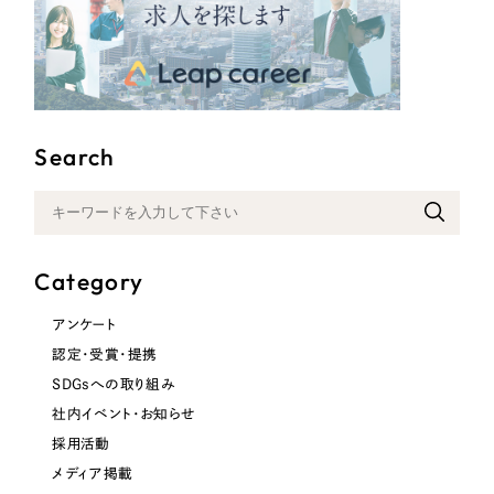
ポータルサイト・メディアサイト
（39件）
LP（ランディングページ）
（28件）
キャンペーン・プロモーションサイト
（12件）
ブランディング（ロゴ・印刷物）
（90件）
その他
（1件）
Search
お客様インタビュー
Category
アンケート
認定・受賞・提携
SDGsへの取り組み
社内イベント・お知らせ
採用活動
メディア掲載