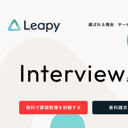
選ばれる理由
サー
Service
Works
Company
Useful
Interview
サービス紹介
制作実績
会社概要
お役立ち情報
We
一過性の広告に頼らず、
全国1,400社以上の支援実績
可能性をひらくデザインで
リーピーによるお役立ち情報を
コー
「仕組み」と「ノウハウ」を残す資産型DX
ら
しあわせな毎日をつくる
ます
支援をご提供します
実績の一部をご紹介します
EC
無料で課題整理を依頼する
資料請求
?
ブックマークしたサイ