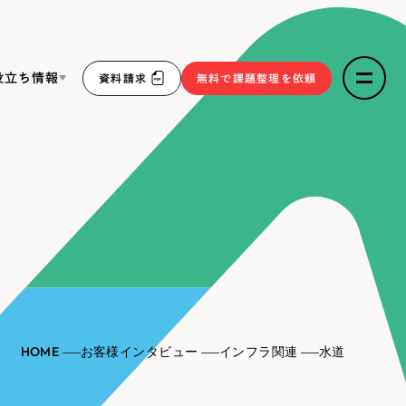
役立ち情報
資料請求
無料で課題整理を依頼
ce
リープ・リクルーティング
／
採用業務代行
求人票作成・面接など各種業務代行、採用の仕組み作り支
３点セット
援
リープ・キャリア
／
人材紹介サービス
sへの取り組み
完全成功報酬型のスカウト型ハイクラス人材紹介（岐阜・愛
知）
報
HOME
お客様インタビュー
インフラ関連
水道
2件）