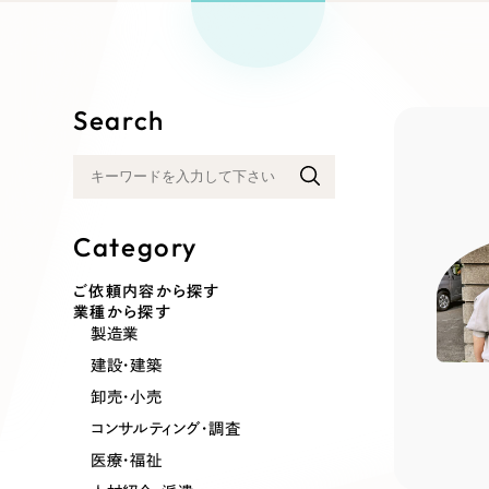
リープ
SEO対
グ"から、
広報支援
Search
Category
ご依頼内容から探す
業種から探す
製造業
建設・建築
卸売・小売
コンサルティング・調査
医療・福祉