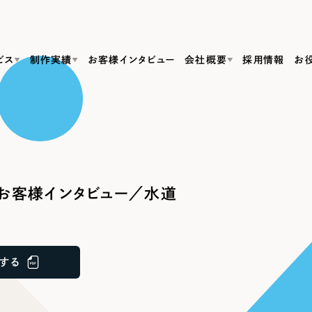
ビス
制作実績
お客様インタビュー
会社概要
採用情報
お
Web Produ
すべて
（624件）
コーポレート・企業サイト
（278件）
リーピーがわかる資料３点セット
bサイト制作
ブランドサイト・サービスサイト
リーピーが選ばれる理由
（85件）
リーピーのWebサイト制作・会社概要・サービスがわかる
会社概要
お客様インタビュー／水道
の中か
ご紹介し
求人・採用サイト
お役立ち資料
（61件）
Webサイト制作
ポレートサイト制作
採用サイト制作
代表挨拶
SDG
すぐに使える資料をダウンロード
ECサイト（オンラインショップ）
（43件）
コーポレートサイト制作
サイト制作
ブランドサイト制作
ポータルサイト・メディアサイト
メディア掲載・取材依頼
新着情
（39件）
する
採用サイト制作
LP（ランディングページ）
（28件）
よくある質問
ト
ECサイト制作
リーピーブログ
採用情報
キャンペーン・プロモーションサイト
（1
ブランドサイト制作
Webデザイン・Webマーケティングに関する情報を発信