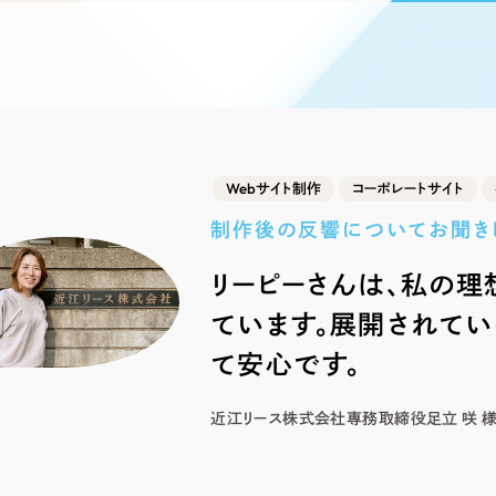
ブランディング（ロゴ・印刷物）
ブランディング支援
・プロジェクト
広報ブログ
（90件）
／
マーケティング代行
リーピーの取り組みに関するお知らせ・イベントの様子を
策によるアクセス獲得、反響獲得などの"Webマーケティン
その他
（1件）
オプションサービス
代表ブログ
などのオフライン領域のマーケティングまでまるっと代行
代表川口が経営・Web戦略・地方創生に関する情報を発
お客様インタビュー
メールマガジンアーカイブ
過去に配信したメールマガジンのアーカイブ
Webサイト制作
コーポレートサイト
制作実績
制作後の反響についてお聞き
すべて
（624件）
リーピーさんは、私の理
コーポレート・企業サイト
（278件
ています。展開されて
ブランドサイト・サービスサイト
（
求人・採用サイト
て安心です。
（61件）
ECサイト（オンラインショップ）
（
近江リース株式会社
専務取締役
足立 咲 
ポータルサイト・メディアサイト
（
LP（ランディングページ）
（28件）