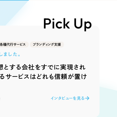
Pace
／
クラウド型工数管理ツール
日報ツールで案件ごとの営業利益をリアルタイムに可視化
発信
Pick Up
信
各種代行サービス
ブランディング支援
しました。
想とする会社をすでに実現され
）
いるサービスはどれも信頼が置け
85件）
43件）
インタビューを見る
様
39件）