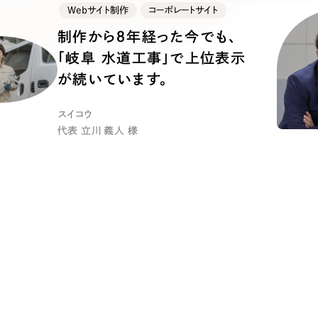
キャンペーン・プロモーションサイ
Webサイト制作
コーポレートサイト
ブランディング（ロゴ・印刷物）
（
制作から８年経った今でも、
その他
（1件）
「岐阜 水道工事」で上位表示
が続いています。
Outsourcin
スイコウ
代表 立川 義人 様
アウトソーシング（代行支援
リープ・プロジェクト
「反響強化」を目的としたマー
リープ・リクルーティング
「採用強化」を目的とした採用
その他のサービス