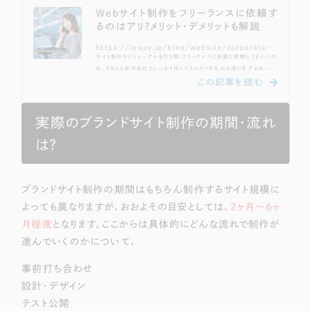
Webサイト制作をフリーランスに依頼す
るのはアリ？メリット・デメリットも解説
https://leapy.jp/blog/website/corporate-site/request-a-freelancer
サイト制作やリニューアルを行う際、フリーランスに安価に依頼してもいいの
か、それとも制作会社でしっかり作ってもらうべきなのか迷いますよね。たと
えばフリーランスに依頼する場合、価格的な面でみると非常に安価に制作し
てもらえることが多いですが、 安いなりの理由がありそうで不安… 「制作途
中に頓挫された」なんて話もチラホラ聞く…など、不安に感じている方も多
いのではないでしょうか。そこで本記事では、Webサイト制作を行うにあた
実際のブランドサイト制作の期間・流れ
って「制作会社 or フリーランス」のどちらに依頼すべきか？について、それ
ぞれのメリット・...
は？
ブランドサイト制作の期間はもちろん制作するサイト規模に
よっても異なりますが、おおよその目安としては、
２ヶ月〜６ヶ
月程度
となります。ここからは具体的にどんな流れで制作が
進んでいくのかについて、
事前打ち合わせ
設計・デザイン
テスト公開