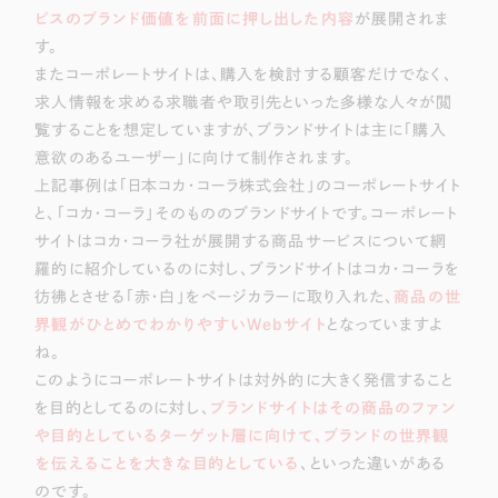
ビスのブランド価値を前面に押し出した内容
が展開されま
す。
またコーポレートサイトは、購入を検討する顧客だけでなく、
求人情報を求める求職者や取引先といった多様な人々が閲
覧することを想定していますが、ブランドサイトは主に「購入
意欲のあるユーザー」に向けて制作されます。
上記事例は「日本コカ・コーラ株式会社」のコーポレートサイト
と、「コカ・コーラ」そのもののブランドサイトです。コーポレート
サイトはコカ・コーラ社が展開する商品サービスについて網
羅的に紹介しているのに対し、ブランドサイトはコカ・コーラを
彷彿とさせる「赤・白」をページカラーに取り入れた、
商品の世
界観がひとめでわかりやすいWebサイト
となっていますよ
ね。
このようにコーポレートサイトは対外的に大きく発信すること
を目的としてるのに対し、
ブランドサイトはその商品のファン
や目的としているターゲット層に向けて、ブランドの世界観
を伝えることを大きな目的としている
、といった違いがある
のです。