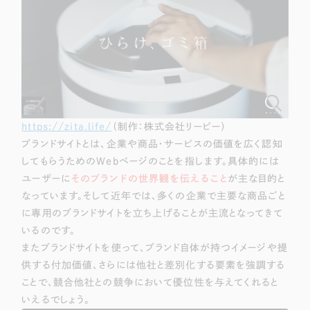
LP（ランディングページ）
（28件）
マーケティングDX支援
キャンペーン・プロモーションサイト
（12件）
Webサイト制作
ブランディング（ロゴ・印刷物）
（90件）
その他
（1件）
コーポレートサイト制作
オプションサービス
採用サイト制作
https://zita.life/
（制作：株式会社リーピー）
お客様インタビュー
ECサイト制作
ブランドサイトとは、企業や商品・サービスの価値を広く認知
してもらうためのWebページのことを指します。具体的には
Outsourcing
ブランドサイト制作
ユーザーに
そのブランドの世界観を伝えること
が主な目的と
なっています。そして近年では、多くの企業で主要な商品ごと
?
よくある質問
アウトソーシング（代行支援）
に専用のブランドサイトを立ち上げることが主流となってきて
リープ・プロジェクト
いるのです。
「反響強化」を目的としたマーケティング代行
またブランドサイトを使って、ブランド自体が持つイメージや提
リープ・プロジェクト
／
マーケティング代行
供する付加価値、さらには他社と差別化する要素を強調する
リープ・リクルーティング
SEO対策によるアクセス獲得、反響獲得などの"Webマーケティング"から、
ライン領域のマーケティングまでまるっと代行
ことで、競合他社との競争において優位性を与えてくれると
「採用強化」を目的とした採用業務代行
いえるでしょう。