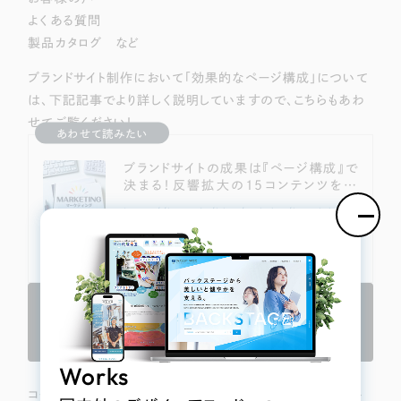
よくある質問
製品カタログ など
ブランドサイト制作において「効果的なページ構成」について
は、下記記事でより詳しく説明していますので、こちらもあわ
せてご覧ください！
あわせて読みたい
ブランドサイトの成果は『ページ構成』で
決まる！反響拡大の15コンテンツを紹
介！
https://leapy.jp/blog/website/brandsite/brand-site-contents
そもそも「ブランドサイト」って何？ブランドサイトは、企業や商品・サービスの
価値を広く認知してもらうためのWebページのことで、ユーザーにそのブラ
ンドの世界観を伝えて、商品・サービスの購入に繋げることが主な目的となっ
ています。そして近年では、多くの企業で主要な商品ごとに専用のブランド
サイトを立ち上げることが主流となってきているのです。下記記事では、「そ
もそもブランドサイトって？」という方向けに、より深く掘り下げておりますの
ブランドサイトも更新・メンテナンスは
で、こちらも併せてご覧ください！関連記事：『ブランドサイトって何？目的や
ペー...
必要なの？
Works
コーポレートサイトなどのように日々情報が更新されるサイト