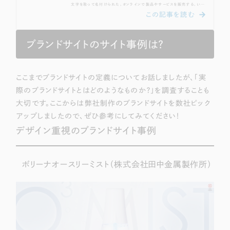
文字を取って名付けられた、オンラインで製品やサービスを販売する、いわ
ゆる「通販サイト（オンラインショップ）」です。近年パソコンやスマートフォン
が広く普及したことにより、消費者はオフラインの店舗だけでなく、オンライ
ン上でも積極的に買い物をしています。そのため、もともと実店舗でしか販
売していなかった企業も、今ではECサイトを通じて新たな販売チャネルを開
ブランドサイトのサイト事例は？
拓しているのです。ECサイトはもともと、「楽天市場」や「Yahoo!ショッピン
グ」といった大手...
ここまでブランドサイトの定義についてお話しましたが、「実
際のブランドサイトとはどのようなものか？」を調査することも
大切です。ここからは弊社制作のブランドサイトを数社ピック
アップしましたので、ぜひ参考にしてみてください！
デザイン重視のブランドサイト事例
ボリーナオースリーミスト（
株式会社田中金属製作所）