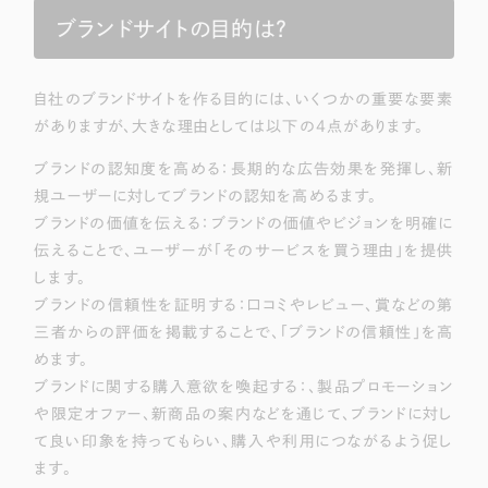
採用DX支援
その他のサービス
ブランドサイトの目的は？
リープ・リクルーティング
／
採用業務代行
プライバシーポリシー
情報セキュリティ方針
求人票作成・面接など各種業務代行、採用の仕組み作り支援
自社のブランドサイトを作る目的には、いくつかの重要な要素
AI倫理ポリシー
クッキーポリシー
サイトマップ
リープ・キャリア
／
人材紹介サービス
がありますが、大きな理由としては以下の4点があります。
ウェブアクセシビリティ方針
完全成功報酬型のスカウト型ハイクラス人材紹介（岐阜・愛知）
ブランドの認知度を高める：長期的な広告効果を発揮し、新
カイゼンDX支援
規ユーザーに対してブランドの認知を高めるます。
ブランドの価値を伝える：ブランドの価値やビジョンを明確に
Pace
／
クラウド型工数管理ツール
伝えることで、ユーザーが「そのサービスを買う理由」を提供
日報ツールで案件ごとの営業利益をリアルタイムに可視化
します。
ブランドの信頼性を証明する：口コミやレビュー、賞などの第
三者からの評価を掲載することで、「ブランドの信頼性」を高
制作実績
めます。
ブランドに関する購入意欲を喚起する：、製品プロモーション
Works
や限定オファー、新商品の案内などを通じて、ブランドに対し
制作実績
て良い印象を持ってもらい、購入や利用につながるよう促し
ます。
全国1,400社以上の支援実績の中から
実績の