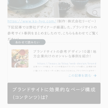
https://www.ko-hyo.com/
（制作：株式会社リーピー）
下記記事では弊社デザイナーが厳選した、ブランドサイトの
参考サイト事例をまとめましたので、こちらもあわせてご覧く
ださい！
あわせて読みたい
ブランドサイトの参考デザイン10選！地
方企業向けのオシャレな事例を紹介！
https://leapy.jp/blog/web-design/brand
企業イメージの確立、サービスや商品のブランディングの際に、企業側で思
い描くイメージをユーザーに持ってもらうためにも、ブランドサイトは今や必
須の取り組みの一つでしょう。しかし、実際にブランドサイトの制作を依頼す
る上で、どのようなデザインで制作するか迷われることも多いのではないで
しょうか？今回は近年、より重要度の増しているブランドサイトの制作の際
に、参考になるホームページデザインをまとめました。 ブランディングの参
ブランドサイトに効果的なページ構成
考になるホームページデザインが知りたい サービスや商品のイメージに沿
ったホームページ...
（コンテンツ）は？