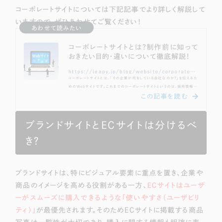
コーポレートサイトについては下記記事でより詳しく解説して
いますので、ぜひあわせてご覧ください！
あわせて読みたい
コーポレートサイトとは？制作前に知って
おきたい目的・違いについて徹底解説！
https://leapy.jp/blog/website/corporate-site/corporate-site-what
コーポレートサイトとは、「その企業が何をしている会社なのか？」を伝えるた
めのWebサイトです。これまでのコーポレートサイトというのは、採用情報や
商品購入ページなどを網羅した、企業に関する「万能サイト」とされることが
一般的でしたが、近年のインターネット普及の流れから、採用は採用サイト、
商品購入はECサイトなどと、目的の達成に沿ってさまざまなWebサイトを作
ることが効果的とされてきており、その中でもコーポレートサイトは「企業説
ブランドサイトとECサイトは分けるべ
明」に特化したWebサイトとして制作されるようになったのです。本記事で
は、コーポレ...
き？
ブランドサイトは、特にビジュアル要素に重点を置き、企業や
商品のイメージを高める役割がある一方、
ECサイトはユーザ
ーがスムーズに購入できるような「使いやすさ（ユーザビリ
ティ）」
が最優先されます。そのためECサイトに掲載する商品