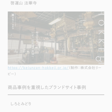
啓運山 法華寺
https://keiunzan-hokkeji.or.jp/
（制作：株式会社リー
ピー）
商品事例を重視したブランドサイト事例
しろとみどり