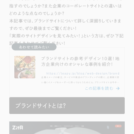
Webサイト制作
指すのでしょうか？また企業のコーポレートサイトとの違いは
選ばれる理由
コーポレートサイト制作
どのような点なのでしょうか？
本記事では、ブランドサイトについて詳しく深掘りしていきま
採用サイト制作
サービス
すので、ぜひ最後までご覧ください！
ECサイト制作
「実際のサイトデザインを見てみたい！」という方は、ぜひ下記
Service
ブランドサイト制作
記事もあわせてご覧ください！
あわせて読みたい
サービス紹介
ブランディング支援
ブランドサイトの参考デザイン10選！地
一過性の広告に頼らず、
方企業向けのオシャレな事例を紹介！
「仕組み」と「ノウハウ」
制作実績
を残す資産型DX支援をご提供します
https://leapy.jp/blog/web-design/brand
すべて
（624件）
企業イメージの確立、サービスや商品のブランディングの際に、企業側で思
い描くイメージをユーザーに持ってもらうためにも、ブランドサイトは今や必
コーポレート・企業サイト
（278件）
須の取り組みの一つでしょう。しかし、実際にブランドサイトの制作を依頼す
る上で、どのようなデザインで制作するか迷われることも多いのではないで
ブランドサイト・サービスサイト
（85件）
しょうか？今回は近年、より重要度の増しているブランドサイトの制作の際
に、参考になるホームページデザインをまとめました。 ブランディングの参
ブランドサイトとは？
求人・採用サイト
（61件）
考になるホームページデザインが知りたい サービスや商品のイメージに沿
ったホームページ...
ECサイト（オンラインショップ）
（43件）
ポータルサイト・メディアサイト
（39件）