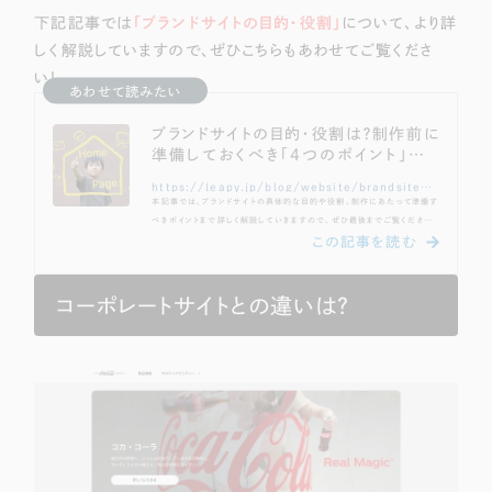
一部をご紹介します
下記記事では
「ブランドサイトの目的・役割」
について、より詳
しく解説していますので、ぜひこちらもあわせてご覧くださ
ブックマークしたサイト
い！
あわせて読みたい
ブランドサイトの目的・役割は？制作前に
準備しておくべき「4つのポイント」も解
説！
https://leapy.jp/blog/website/brandsite/purpose-of-brand-site
本記事では、ブランドサイトの具体的な目的や役割、制作にあたって準備す
べきポイントまで詳しく解説していきますので、ぜひ最後までご覧ください！
「実際のサイトデザインを見てみたい！」という方は、ぜひ下記記事もあわせ
てご覧ください！そもそもブランドサイトって何？https://www.acot-hai
rsalon.link/（制作：株式会社リーピー）ブランドサイトは、企業や商品・サ
ービスの価値を広く認知してもらうためのWebページのことを指します。具
コーポレートサイトとの違いは？
すべて
体的にはユーザーにそのブランドの世界観を伝えることが主な目的となって
（624件）
います。そして近年...
コーポレート・企業サイト
（278件）
ブランドサイト・サービスサイト
（85件）
求人・採用サイト
（61件）
ECサイト（オンラインショップ）
（43件）