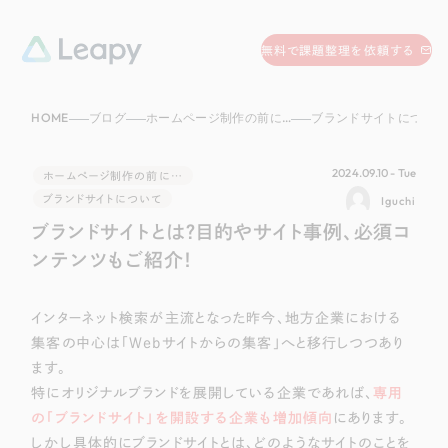
058-215-0066
無料で課題整理を依頼する
24時間受付
HOME
ブログ
ホームページ制作の前に…
ブランドサイトについて
無料で課題整理を依頼する
資料請求
する
2024.09.10 - Tue
ホームページ制作の前に…
資料請求する
ブランドサイトについて
Iguchi
ブランドサイトとは？目的やサイト事例、必須コ
無料で課題整理を依頼
する
Company
ンテンツもご紹介！
会社情報
インターネット検索が主流となった昨今、地方企業における
採用情報
集客の中心は「Webサイトからの集客」へと移行しつつあり
Web Produce
ます。
お役立ち情報
特にオリジナルブランドを展開している企業であれば、
専用
リーピーが選ばれる理由
の「ブランドサイト」を開設する企業も増加傾向
にあります。
会社概要
しかし具体的にブランドサイトとは、どのようなサイトのことを