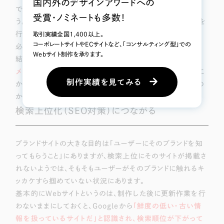
国内外のデザインアワードへの
であれば、サイトメンテナンスの重要性も感じやすいでしょ
受賞・ノミネートも多数！
う。しかし、ある一定の商品に焦点を当ててプロモーションを
行うブランドサイトにおいてもサイトの更新・メンテナンスは
取引実績全国1,400以上。
コーボレートサイトやECサイトなど、「コンサルティング型」での
必要なのでしょうか？
Webサイト制作を承ります。
結論からいうと、
ブランドサイトであっても必ずサイト更新・
メンテナンスは行うべき
と意識しておく必要があります。ここ
制作実績を見てみる
からは「なぜブランドサイトの更新・メンテナンスが必要なの
か？」について詳しく解説していきます！
検索上位化（SEO対策）につながる
ブランドサイトの大きな目的は「ユーザーにそのブランドを知
ってもらうこと」にありますが、検索上位にそのサイトが掲載さ
れないようでは、そもそもユーザーがそのブランドに触れるキ
ッカケすら掴めていない状況にあります。
基本的にWebサイトというのは、制作した後に更新作業を行
わないままにしておくと、Googleから
「鮮度の低い・古い情
報を扱っているサイトだ」と認識され、検索順位が下がって