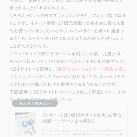
写真は一覧性が大切であり、購入に関する情報も明確に表
示されることが求められます。
もちろんECサイト内でブランディングを行うことも可能ではあ
りますが、「イメージ構築」と「販売活動」は基本的に異なる目
的を持っています。そのため、これらのサイトを別々に運営す
ることで、ユーザーの目的にあわせた「商品の良さ」を伝える
ことができるのです。
ブランドサイトで商品やサービスを紹介した後に、【購入はこ
ちらから】といったCTA（お問い合わせ）ボタンを用意すること
でECサイトへと誘導し、
「商品を知ってもらう → 商品を買っ
てもらう」
という2つのフェーズに分けることで、Webサイトか
らより多くの問い合わせを獲得できるようになるのです。
下記記事ではECサイトについてより詳しく解説していますの
で、あわせてこちらもご覧ください！
あわせて読みたい
ECサイトとは？種類やサイト事例、必要な
機能・コンテンツまで解説！
https://leapy.jp/blog/website/ecsite/ecsite-what
ECサイトとは？ECサイトは、電子商取引（Electronic Commerce）の頭