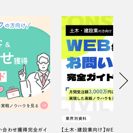
リティ方針
AI倫理ポリシー
ウェブアクセシビリティ方針
業界別資料
問い合わせ獲得完全ガイ
【土木・建設業向け】WEB集客