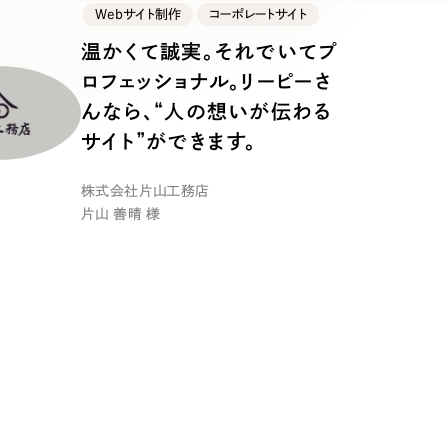
キャンペーン・プロモーションサイ
Webサイト制作
コーポレートサイト
ブランディング（ロゴ・印刷物）
（
温かくて誠実。それでいてプ
その他
（1件）
ロフェッショナル。リーピーさ
んなら、“人の想いが伝わる
サイト”ができます。
Outsourcin
株式会社片山工務店
片山 善晴 様
アウトソーシング（代行支援
リープ・プロジェクト
「反響強化」を目的としたマー
リープ・リクルーティング
「採用強化」を目的とした採用
その他のサービス