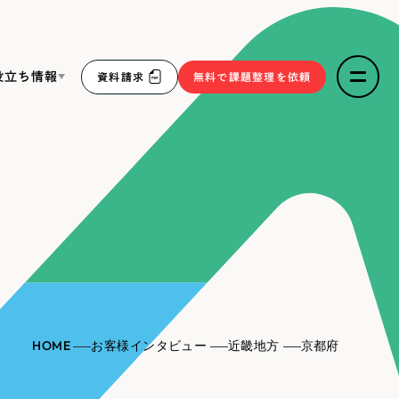
役立ち情報
資料請求
無料で課題整理を依頼
ce
リープ・リクルーティング
／
採用業務代行
求人票作成・面接など各種業務代行、採用の仕組み作り支
３点セット
援
リープ・キャリア
／
人材紹介サービス
sへの取り組み
完全成功報酬型のスカウト型ハイクラス人材紹介（岐阜・愛
知）
報
HOME
お客様インタビュー
近畿地方
京都府
2件）