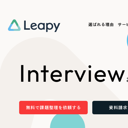
選ばれる理由
サー
Service
Works
Company
Useful
Interview
サービス紹介
制作実績
会社概要
お役立ち情報
We
一過性の広告に頼らず、
全国1,400社以上の支援実績
可能性をひらくデザインで
リーピーによるお役立ち情報を
コー
「仕組み」と「ノウハウ」を残す資産型DX
ら
しあわせな毎日をつくる
ます
支援をご提供します
実績の一部をご紹介します
EC
無料で課題整理を依頼する
資料請求
?
ブックマークしたサイ