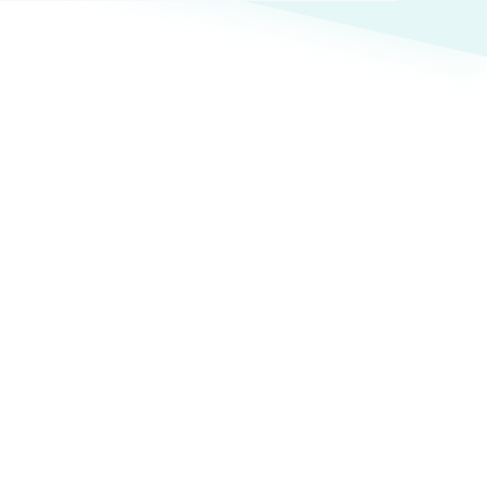
ト
（12件）
90件）
g
）
ケティング代行
業務代行