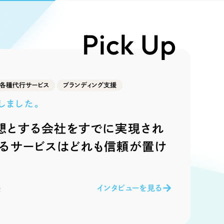
Pace
／
クラウド型工数管理ツール
日報ツールで案件ごとの営業利益をリアルタイムに可視化
発信
Pick Up
信
各種代行サービス
ブランディング支援
しました。
想とする会社をすでに実現され
）
いるサービスはどれも信頼が置け
85件）
43件）
インタビューを見る
様
39件）