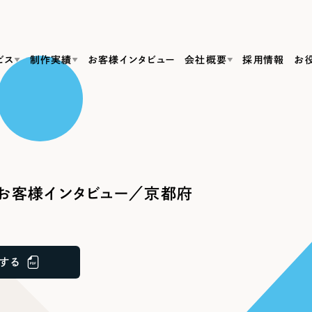
ビス
制作実績
お客様インタビュー
会社概要
採用情報
お
Web Produ
すべて
（624件）
コーポレート・企業サイト
（278件）
リーピーがわかる資料３点セット
bサイト制作
ブランドサイト・サービスサイト
リーピーが選ばれる理由
（85件）
リーピーのWebサイト制作・会社概要・サービスがわかる
会社概要
お客様インタビュー／京都府
の中か
ご紹介し
求人・採用サイト
お役立ち資料
（61件）
Webサイト制作
ポレートサイト制作
採用サイト制作
代表挨拶
SDG
すぐに使える資料をダウンロード
ECサイト（オンラインショップ）
（43件）
コーポレートサイト制作
サイト制作
ブランドサイト制作
ポータルサイト・メディアサイト
メディア掲載・取材依頼
新着情
（39件）
する
採用サイト制作
LP（ランディングページ）
（28件）
よくある質問
ト
ECサイト制作
リーピーブログ
採用情報
キャンペーン・プロモーションサイト
（1
ブランドサイト制作
Webデザイン・Webマーケティングに関する情報を発信