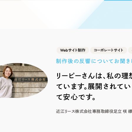
ブランディング（ロゴ・印刷物）
ブランディング支援
・プロジェクト
広報ブログ
（90件）
／
マーケティング代行
リーピーの取り組みに関するお知らせ・イベントの様子を
策によるアクセス獲得、反響獲得などの"Webマーケティン
その他
（1件）
オプションサービス
代表ブログ
などのオフライン領域のマーケティングまでまるっと代行
代表川口が経営・Web戦略・地方創生に関する情報を発
お客様インタビュー
メールマガジンアーカイブ
過去に配信したメールマガジンのアーカイブ
Webサイト制作
コーポレートサイト
制作実績
制作後の反響についてお聞き
すべて
（624件）
リーピーさんは、私の理
コーポレート・企業サイト
（278件
ています。展開されて
ブランドサイト・サービスサイト
（
求人・採用サイト
て安心です。
（61件）
ECサイト（オンラインショップ）
（
近江リース株式会社
専務取締役
足立 咲 
ポータルサイト・メディアサイト
（
LP（ランディングページ）
（28件）