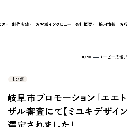
ビス
制作実績
お客様インタビュー
会社概要
採用情報
お
Web Produ
すべて
（624件）
HOME
リーピー広報
コーポレート・企業サイト
（278件）
リーピーがわかる資料３点セット
bサイト制作
ブランドサイト・サービスサイト
リーピーが選ばれる理由
（85件）
リーピーのWebサイト制作・会社概要・サービスがわかる
会社概要
未分類
の中か
ご紹介し
求人・採用サイト
お役立ち資料
（61件）
Webサイト制作
ポレートサイト制作
採用サイト制作
代表挨拶
SDG
すぐに使える資料をダウンロード
ECサイト（オンラインショップ）
（43件）
岐阜市プロモーション「エエトコ
コーポレートサイト制作
サイト制作
ブランドサイト制作
ポータルサイト・メディアサイト
メディア掲載・取材依頼
新着情
（39件）
採用サイト制作
ザル審査にて【ミユキデザイン
LP（ランディングページ）
（28件）
よくある質問
ト
ECサイト制作
リーピーブログ
採用情報
選定されました！
キャンペーン・プロモーションサイト
（1
ブランドサイト制作
Webデザイン・Webマーケティングに関する情報を発信