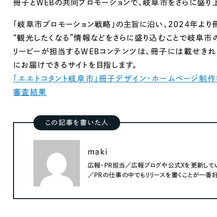
冊子とWEBの共同プロモーションで、岐阜市をさらに盛り
Company
「岐阜市プロモーション戦略」の主旨に沿い、2024年より
“観光したくなる”情報などをさらに盛り込むことで岐阜市
リーピーが担当するWEBコンテンツは、冊子には載せき
会社情報
にお届けできるサイトを目指します。
「エエトコタント岐阜市」冊子デザイン・ホームページ制
会社概要
審査結果
代表挨拶
SDGsに向けた取り組み
この記事を書いた人
メディア掲載と取材依頼
新着情報
maki
採用情報
広報・PR担当／広報ブログや公式Xを更新して
／PRの仕事の中でもリリースを書くことが一番
ブログ
リーピーブログ
代表ブログ