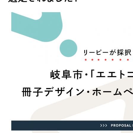
ブランディング（ロゴ・印刷物）
ブランディング支援
・プロジェクト
広報ブログ
（90件）
／
マーケティング代行
リーピーの取り組みに関するお知らせ・イベントの様子を
策によるアクセス獲得、反響獲得などの"Webマーケティン
その他
（1件）
オプションサービス
代表ブログ
などのオフライン領域のマーケティングまでまるっと代行
代表川口が経営・Web戦略・地方創生に関する情報を発
お客様インタビュー
メールマガジンアーカイブ
過去に配信したメールマガジンのアーカイブ
制作実績
すべて
（624件）
コーポレート・企業サイト
（278件
ブランドサイト・サービスサイト
（
求人・採用サイト
（61件）
ECサイト（オンラインショップ）
（
ポータルサイト・メディアサイト
（
LP（ランディングページ）
（28件）