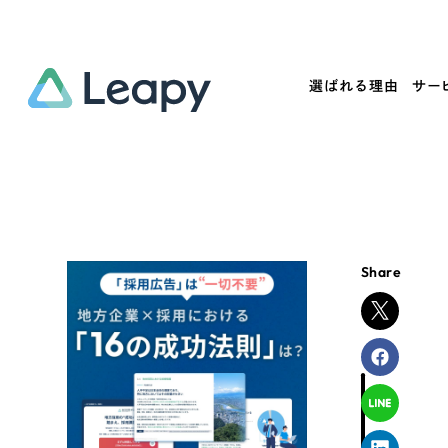
選ばれる理由
サー
Service
Works
Company
Useful
サービス紹介
制作実績
会社概要
お役立ち情報
We
Share
一過性の広告に頼らず、
全国1,400社以上の支援実績
可能性をひらくデザインで
リーピーによるお役立ち情報を
コー
「仕組み」と「ノウハウ」を残す資産型DX
ら
しあわせな毎日をつくる
ます
支援をご提供します
実績の一部をご紹介します
EC
?
ブックマークしたサイ