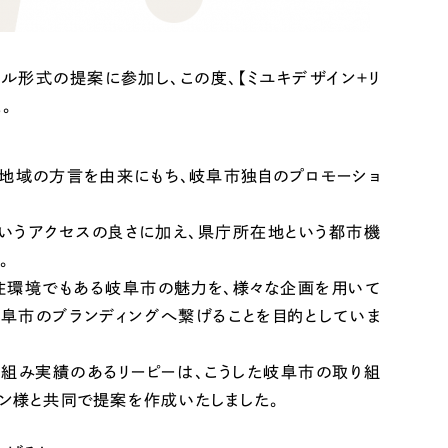
ト
（12件）
90件）
ル形式の提案に参加し、この度、【ミユキデザイン＋リ
。
g
うこの地域の方言を由来にもち、岐阜市独自のプロモーショ
いうアクセスの良さに加え、県庁所在地という都市機
）
。
住環境でもある岐阜市の魅力を、様々な企画を用いて
ケティング代行
阜市のブランディングへ繋げることを目的としていま
業務代行
組み実績のあるリーピーは、こうした岐阜市の取り組
ン様と共同で提案を作成いたしました。