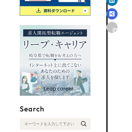
リープ
SEO対
グ"から、
広報支援
Search