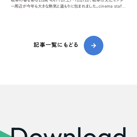
岐阜の春を彩る2日間 4月11日（土）・12日（日）、岐阜市文化センタ
ー周辺が今年も大きな熱気と温もりに包まれました。cinema staff
が企画する 「OOPARTS 2026」 が、2日間にわたって開催されたの
です。今年で13年目1
記事一覧にもどる
Download