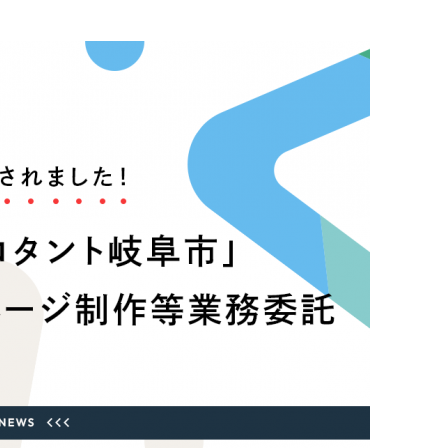
Pace
／
クラウド型工数管理ツール
日報ツールで案件ごとの営業利益をリアルタイムに可視化
発信
信
）
85件）
43件）
39件）