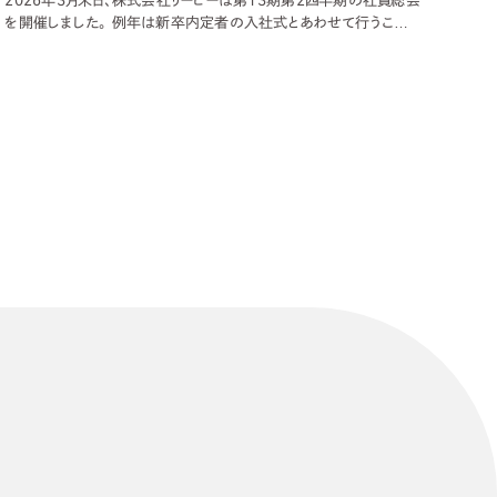
2026年3月末日、株式会社リーピーは第13期第2四半期の社員総会
を開催しました。 例年は新卒内定者の入社式とあわせて行うこの
総会ですが、今年は内定者がおらず社外ゲストも招待しなかったた
め、社員総会のみをじっくりと行うこととなりました。毎