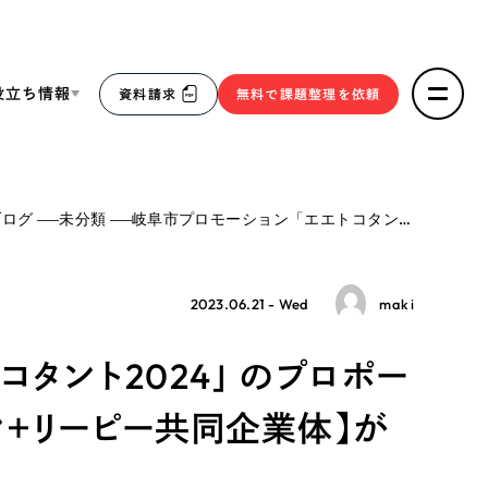
役立ち情報
資料請求
無料で課題整理を依頼
ce
ブログ
未分類
岐阜市プロモーション「エエトコタント2024」 のプロポーザル審査にて【ミユキデザイン＋リーピー共同企業体】が選定されました！
リープ・リクルーティング
／
採用業務代行
求人票作成・面接など各種業務代行、採用の仕組み作り支
３点セット
援
2023.06.21 - Wed
maki
リープ・キャリア
／
人材紹介サービス
sへの取り組み
完全成功報酬型のスカウト型ハイクラス人材紹介（岐阜・愛
タント2024」 のプロポー
知）
報
＋リーピー共同企業体】が
2件）