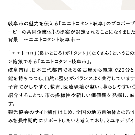
キャンペーン・プロモーションサイ
ブランディング（ロゴ・印刷物）
（
その他
（1件）
岐阜市の魅力を伝える「エエトコタント岐阜」のプロポーザ
ーピーの共同企業体】の提案が選定されることになりました
背景 〜エエトコタント岐阜市〜
Outsourcin
「エエトコロ」（良いところ）が「タント」（たくさん）とい
ン施策である『エエトコタント岐阜市』。
岐阜市は、日本三代都市である名古屋から電車で20分と
アウトソーシング（代行支援
能を持ちつつも、自然と歴史がバランスよく共存しています
リープ・プロジェクト
子育てがしやすく、教育、医療環境が整い、暮らしやすい
「反響強化」を目的としたマー
紹介することで、市の多様性や新しい価値観を発掘し、岐
リープ・リクルーティング
す。
「採用強化」を目的とした採用
観光協会のサイト制作はじめ、全国の地方自治体との取り
みを長中期的にサポートしたいと考えており、ミユキデザイ
その他のサービス