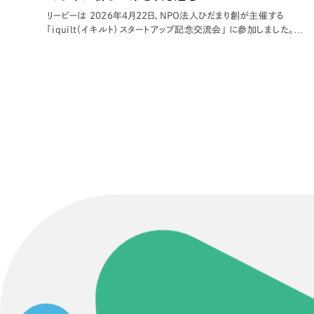
リーピーは 2026年4月22日、NPO法人ひだまり創が主催する
「iquilt（イキルト）スタートアップ記念交流会」 に参加しました。会
場となった岐阜市島新町のひだまり創には、平均年齢 80 歳の元縫
製職人「チームおーばー80」のメンバー