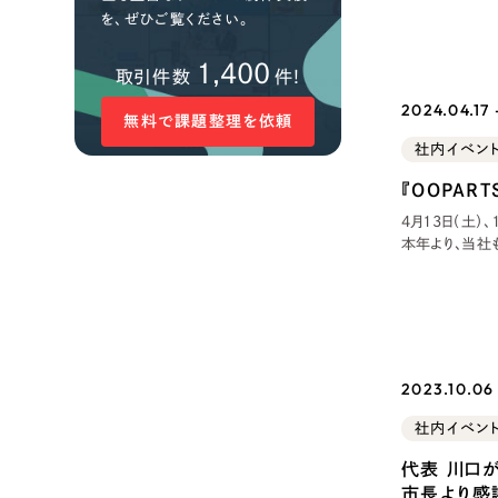
約をして、元選
を、ぜひご覧ください。
楽しみました。 思い思いにウォーミングアップを終え、作戦タイムもなく始まりま
す。
1,400
取引件数
件!
2024.04.17
無料で課題整理を依頼
社内イベン
『OOPAR
4月13日（土）
本年より、当社も協
OOPARTS」
存分に楽しんで
2023.10.06 
社内イベン
代表 川口
市長より感