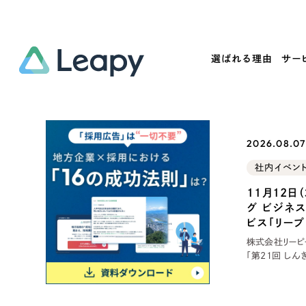
選ばれる理由
サー
Service
Works
Company
Useful
2026.08.07 
サービス紹介
制作実績
会社概要
お役立ち情報
社内イベン
We
11月12日
一過性の広告に頼らず、
全国1,400社以上の支援実績
可能性をひらくデザインで
リーピーによるお役立ち情報を
コー
グ ビジネ
「仕組み」と「ノウハウ」を残す資産型DX
ら
しあわせな毎日をつくる
ます
ビス「リー
支援をご提供します
実績の一部をご紹介します
EC
株式会社リーピーは
「第21回 しん
す。 当日は、
?
ブックマークしたサイ
にご紹介します