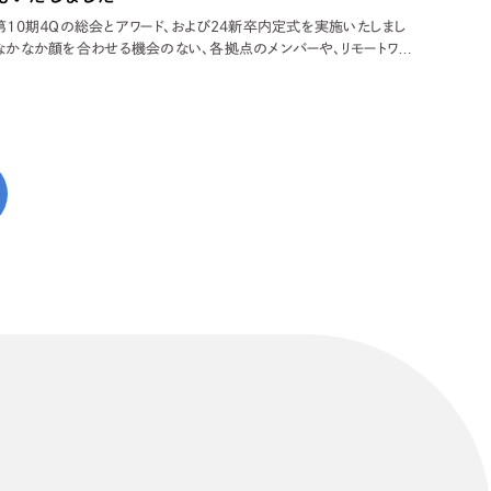
第10期４Qの総会とアワード、および24新卒内定式を実施いたしまし
段なかなか顔を合わせる機会のない、各拠点のメンバーや、リモートワー
ーが集まれる3ヶ月に１度の総会。今回は、岐阜市内の会場を借りて２４
定式も実施いたしました。 開会直前は、少し緊張感ある空気が漂って
 内定式
リティ方針
AI倫理ポリシー
ウェブアクセシビリティ方針