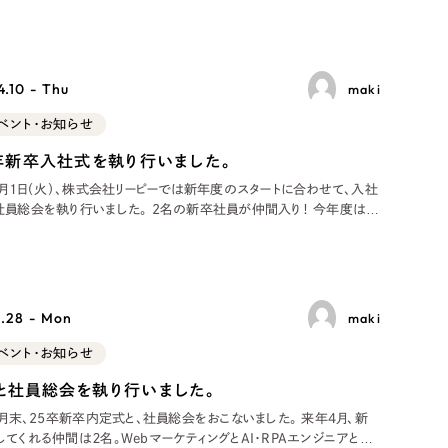
ト
（12件）
I時代に適応
90件）
.10 - Thu
maki
ベント・お知らせ
g
5年新卒入社式を執り行いました。
4月1日（火）、株式会社リーピーでは新年度のスタートに合わせて、入社
社員総会を執り行いました。 2名の新卒社員が仲間入り！ 今年度は、
名の新卒社員を迎えることができました。 実は2人とも半年前から内定
）
ーンとして週の半分出社しており、すでに社員との交流も深く、初々しさ
えめ。
ケティング代行
.28 - Mon
maki
業務代行
ベント・お知らせ
と社員総会を執り行いました。
9月末、25卒新卒内定式と、社員総会をおこないました。 来年4月、新
てくれる仲間は２名。WebマーケティングとAI・RPAエンジニアとい