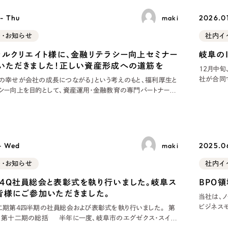
ブランディング（ロゴ・印刷物）
ブランディング支援
・プロジェクト
広報ブログ
（90件）
／
マーケティング代行
- Thu
2026.01
maki
リーピーの取り組みに関するお知らせ・イベントの様子を
策によるアクセス獲得、反響獲得などの"Webマーケティン
その他
（1件）
ト・お知らせ
社内イ
オプションサービス
代表ブログ
などのオフライン領域のマーケティングまでまるっと代行
ャルクリエイト様に、金融リテラシー向上セミナー
岐阜の
代表川口が経営・Web戦略・地方創生に関する情報を発
お客様インタビュー
いただきました！正しい資産形成への道筋を
12月中旬
メールマガジンアーカイブ
社が合同
の幸せが会社の成長につながる」という考えのもと、福利厚生と
過去に配信したメールマガジンのアーカイブ
これまでの
シー向上を目的として、資産運用・金融教育の専門パートナーで
制作実績
者は社員
ャルクリエイト様を講師にお迎えし、社員向けの金融リテラシー
イトルにはN
しました。 このセミナーは、社員自身が安心して長期的なキャリ
すべて
（624件）
に、金融の基本
コーポレート・企業サイト
（278件
- Wed
2025.06
maki
ブランドサイト・サービスサイト
（
求人・採用サイト
ト・お知らせ
社内イ
（61件）
ECサイト（オンラインショップ）
（
4Q社員総会と表彰式を執り行いました。岐阜ス
BPO
皆様にご参加いただきました。
ポータルサイト・メディアサイト
（
当社は、
ビジネス
二期第4四半期の社員総会および表彰式を執り行いました。 第
LP（ランディングページ）
（28件）
ロセス・
半年に一度、岐阜市のエグゼクス・スイー
伴い、事