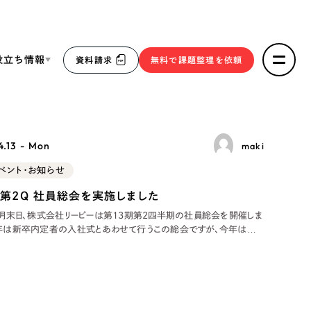
役立ち情報
資料請求
無料で課題整理を依頼
ce
.13 - Mon
maki
リープ・リクルーティング
／
採用業務代行
ベント・お知らせ
求人票作成・面接など各種業務代行、採用の仕組み作り支
３点セット
援
期第2Q 社員総会を実施しました
リープ・キャリア
／
人材紹介サービス
sへの取り組み
年3月末日、株式会社リーピーは第13期第2四半期の社員総会を開催しま
例年は新卒内定者の入社式とあわせて行うこの総会ですが、今年は内
完全成功報酬型のスカウト型ハイクラス人材紹介（岐阜・愛
らず社外ゲストも招待しなかったため、社員総会のみをじっくりと行う
知）
報
りました。毎回ですが、普段なかなか顔を合わせる機会のない拠点のメ
一堂に会する場は貴重
2件）