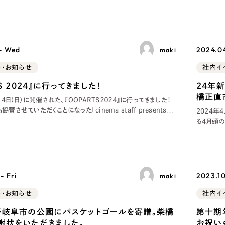
抜という経験者からボールを蹴ったことない初心者まで集まり、
う専門性高い領域
名の先輩
Company
て週に
 - Wed
2024.0
maki
会社情報
ト・お知らせ
社内イ
会社概要
TS 2024』に行ってきました！
24年
橋正直
代表挨拶
、14日（日）に開催された、『OOPARTS２０２４』に行ってきました！
賛させていただくことになった「cinema staff presents
2024年
SDGsに向けた取り組み
。 当社社員にはOOPARTSファンがたくさんおり、2日間のフェスを
る4月頭
メディア掲載と取材依頼
きました。 2日間で、16組のアー
毎年、県
だいてお
新着情報
や採用力
採用情報
- Fri
2023.10
maki
ブログ
ト・お知らせ
社内イ
リーピーブログ
が岐阜市の公園にバスケットゴールを寄贈。柴橋
第十期
謝状をいただきました。
お祝い
代表ブログ