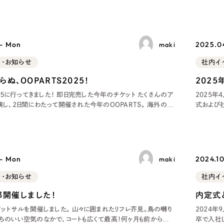
キャンペーン・プロモーションサイ
借りして開催している社員総会。例年はこの期末のタイミング
コード・A
せて行っていますが、今回は26卒の内定者がいなかったため、
ブランディング（ロゴ・印刷物）
（
その他
（1件）
 - Mon
2025.04
maki
ト・お知らせ
社内イ
Outsourcin
ぬ、OOPARTS2025！
202
０２５に行ってきました！ 即日完売した今年のチケット たくさんのア
2025年
演し、2日間にわたって開催された今年のOOPARTS。 海外の人
式および
や、OOPARTS初出演となるバンドも登場し、会場の外まで熱気
新たに2
アウトソーシング（代行支援
した。昨年よりも会場のキャパシティを拡大していたにもかかわ
者インタ
リープ・プロジェクト
はやや控
「反響強化」を目的としたマー
 - Mon
2024.10
maki
リープ・リクルーティング
「採用強化」を目的とした採用
ト・お知らせ
社内イ
部開催しました！
内定式
その他のサービス
催しました。 山々に囲まれたリフレ芥見。鳥の囀り
2024年
ちのいい空気のなかで、コートも広くて最高！何ヶ月も前から予
卒で入社し