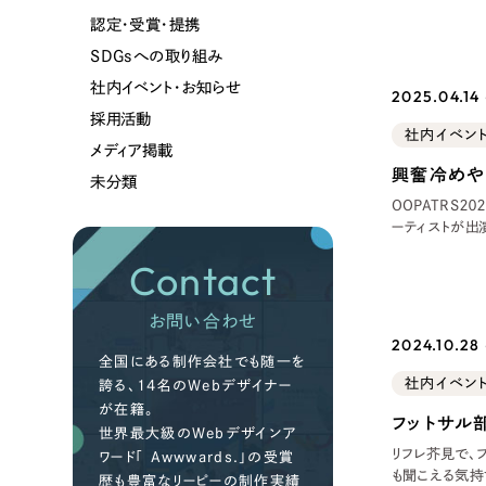
ツ様を会場にお
で内定式もあわ
認定・受賞・提携
社員総
SDGsへの取り組み
社内イベント・お知らせ
2025.04.14
採用活動
社内イベン
メディア掲載
興奮冷めやら
未分類
OOPATRS２
ーティストが出
気アーティスト
Contact
があふれていま
らず、
お問い合わせ
2024.10.28
全国にある制作会社でも随一を
社内イベン
誇る、14名のWebデザイナー
が在籍。
フットサル
世界最大級のWebデザインア
リフレ芥見で、フットサルを開
ワード「 Awwwards.」の受賞
も聞こえる気持
歴も豊富なリーピーの制作実績