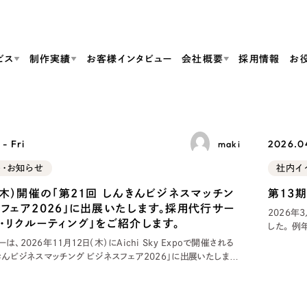
ビス
制作実績
お客様インタビュー
会社概要
採用情報
お
Web Produ
すべて
（624件）
- Fri
2026.04
maki
コーポレート・企業サイト
（278件）
リーピーがわかる資料３点セット
ト・お知らせ
社内イ
bサイト制作
ブランドサイト・サービスサイト
リーピーが選ばれる理由
（85件）
リーピーのWebサイト制作・会社概要・サービスがわかる
会社概要
（木）開催の「第21回 しんきんビジネスマッチン
第13
の中か
ご紹介し
求人・採用サイト
お役立ち資料
（61件）
Webサイト制作
ポレートサイト制作
採用サイト制作
スフェア2026」に出展いたします。採用代行サー
代表挨拶
SDG
2026
すぐに使える資料をダウンロード
ECサイト（オンラインショップ）
プ・リクルーティング」をご紹介します。
（43件）
した。 
コーポレートサイト制作
サイト制作
ブランドサイト制作
定者がお
、2026年11月12日（木）にAichi Sky Expoで開催される
ポータルサイト・メディアサイト
メディア掲載・取材依頼
新着情
（39件）
こととな
きんビジネスマッチング ビジネスフェア2026」に出展いたしま
採用サイト制作
ンバーが
LP（ランディングページ）
当社が提供する採用代行サービス「リープ・リクルーティング」を中心
（28件）
よくある質問
ト
ECサイト制作
。 採用活動における人手不足やノウハウ不足、応募者獲得、
リーピーブログ
採用情報
キャンペーン・プロモーションサイト
（1
ブランドサイト制作
Webデザイン・Webマーケティングに関する情報を発信