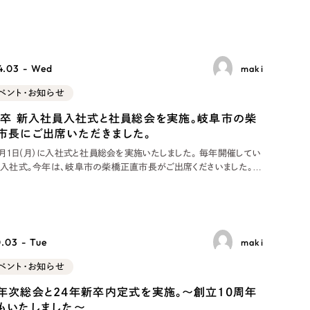
で、活躍していただきます 入社への意気込み、想いなど、６０
社員を前に、一生懸命語ってくれました。すでに内定者インターンとし
4.03 - Wed
maki
ベント・お知らせ
新卒 新入社員入社式と社員総会を実施。岐阜市の柴
市長にご出席いただきました。
4月1日（月）に入社式と社員総会を実施いたしました。 毎年開催してい
の入社式。今年は、岐阜市の柴橋正直市長がご出席くださいました。
外市外から岐阜市に移住して入社する社員がいることを、ご評価いた
り、先日公開した新採用動画にも特別出演いただき、当社の企業姿勢
に、温かいメッセー
.03 - Tue
maki
ベント・お知らせ
年次総会と24年新卒内定式を実施。〜創立10周年
もいたしました〜