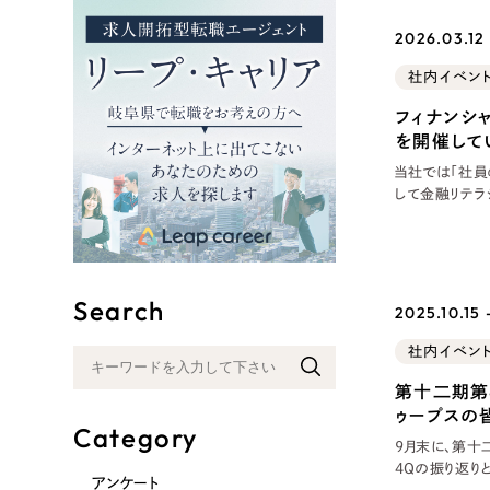
リープ
2026.03.12 
SEO対
社内イベン
グ"から、
広報支援
フィナンシ
を開催して
当社では「社員
して金融リテラ
あるフィナンシ
セミナーを開催
アを築けるよう
Search
2025.10.15 
社内イベン
第十二期第
ゥープスの
Category
9月末に、第十
4Qの振り返りと第十二期の総括 
アンケート