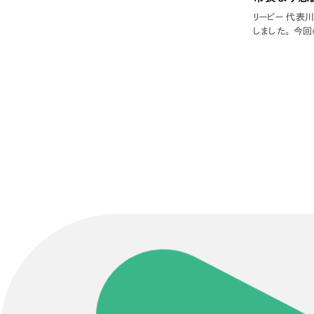
リーピー 代表
しました。 今
年ほど前から構想
は、設置が始ま
Contact Us
初めてのサイト制作で何をすればいいかお困りのお
現状の課題抽出やサイトの目的の整理、サイトコン
せください。もちろん、Web集客の戦略設計を具現
イン、機能面までご提案します。