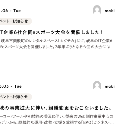
Pace
／
クラウド型工数管理ツール
.06 - Tue
maki
日報ツールで案件ごとの営業利益をリアルタイムに可視化
発信
ベント・お知らせ
IT企業６社合同eスポーツ大会を開催しました！
信
、岐阜市美殿町のレンタルスペース「カグチカ」にて、岐阜のIT企業６
でeスポーツ大会を開催しました。２年半ぶりとなる今回の大会には、
４社に加え、ミユキデザインとHIORYESの２社が新たに加わり、参加
から社員のお子様、経営者まで総勢約60名にのぼりました。ゲームタ
inten
）
.03 - Tue
maki
85件）
ベント・お知らせ
43件）
領域の事業拡大に伴い、組織変更をおこないました。
39件）
ノーコードツールやAI技術の普及に伴い、従来のWeb制作事業中心の
モデルから、継続的な運用・改善・支援を重視する「BPO（ビジネス・プ
アウトソーシング）」型事業の拡大に向け大きく舵を切りました。それに
業方針に最適化した大幅な組織体制の変更を実施いたしました。 ノー