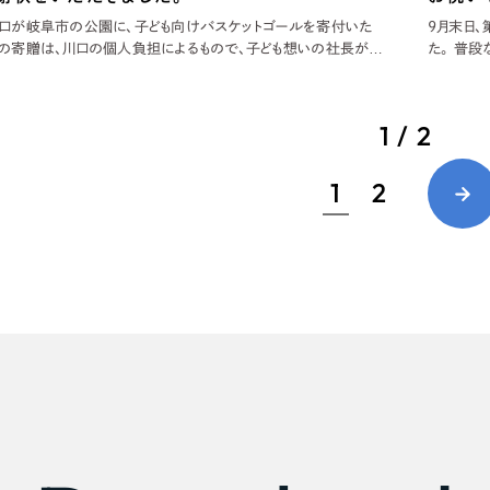
川口が岐阜市の公園に、子ども向けバスケットゴールを寄付いた
9月末日、
広報ブログ
回の寄贈は、川口の個人負担によるもので、子ども想いの社長が半
た。 普
メルマガアーカイブ
し、自ら自治体とやりとりを進めていたそうです。 こちら
クメンバ
った頃の写真。デザインがとてもオシャレ！！
新卒の内
いました。
1 / 2
1
2
プライバシーポリシー
情報セキュ
クッキーポリシー
サイトマップ
客様も歓迎。
セプトの策定からお任
化するサイト構成、デザ