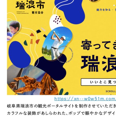
キャンペーン・プロモーションサイ
ブランディング（ロゴ・印刷物）
（
その他
（1件）
Outsourcin
アウトソーシング（代行支援
リープ・プロジェクト
「反響強化」を目的としたマー
リープ・リクルーティング
「採用強化」を目的とした採用
https://xn--w0w51m.com
その他のサービス
岐阜県瑞浪市の観光ポータルサイトを制作させていただき
カラフルな装飾があしらわれた、ポップで賑やかなデザイ