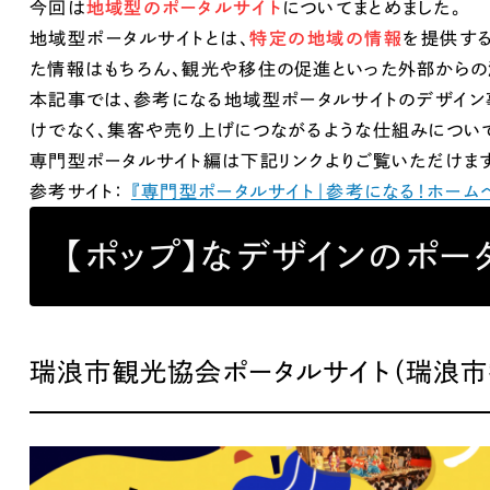
今回は
地域型のポータルサイト
についてまとめました。
ブランディング（ロゴ・印刷物）
ブランディング支援
・プロジェクト
広報ブログ
（90件）
／
マーケティング代行
地域型ポータルサイトとは、
特定の地域の情報
を提供する
リーピーの取り組みに関するお知らせ・イベントの様子を
策によるアクセス獲得、反響獲得などの"Webマーケティン
その他
た情報はもちろん、観光や移住の促進といった外部からの
（1件）
オプションサービス
代表ブログ
本記事では、参考になる地域型ポータルサイトのデザイン
などのオフライン領域のマーケティングまでまるっと代行
代表川口が経営・Web戦略・地方創生に関する情報を発
けでなく、集客や売り上げにつながるような仕組みについて
お客様インタビュー
メールマガジンアーカイブ
専門型ポータルサイト編は下記リンクよりご覧いただけます
過去に配信したメールマガジンのアーカイブ
参考サイト：
『専門型ポータルサイト｜参考になる！ホーム
制作実績
すべて
【ポップ】なデザインのポー
（624件）
コーポレート・企業サイト
（278件
ブランドサイト・サービスサイト
（
求人・採用サイト
（61件）
瑞浪市観光協会ポータルサイト（瑞浪市
ECサイト（オンラインショップ）
（
ポータルサイト・メディアサイト
（
LP（ランディングページ）
（28件）