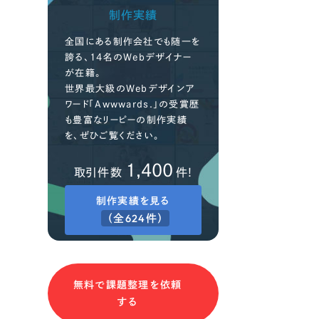
制作実績
全国にある制作会社でも随一を
誇る、14名のWebデザイナー
が在籍。
世界最大級のWebデザインア
ワード「Awwwards.」の受賞歴
も豊富なリーピーの制作実績
を、ぜひご覧ください。
1,400
取引件数
件!
制作実績を見る
（全624件）
無料で課題整理を依頼
する