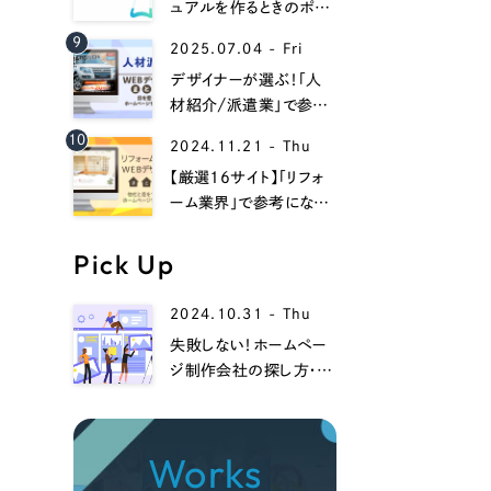
058-215-00
ュアルを作るときのポイ
ントは？Web上でマニュ
9
24時間受付
2025.07.04 - Fri
アルを作るときのメリット
デザイナーが選ぶ！「人
材紹介/派遣業」で参考
無料で課題整理を依頼する
になるwebデザイン事例
10
2024.11.21 - Thu
13選！
【厳選16サイト】「リフォ
資料請求する
ーム業界」で参考になる
ホームページデザイン
集！
Pick Up
2024.10.31 - Thu
失敗しない！ホームペー
ジ制作会社の探し方・選
び方、注意点までを徹底
解説！
Works