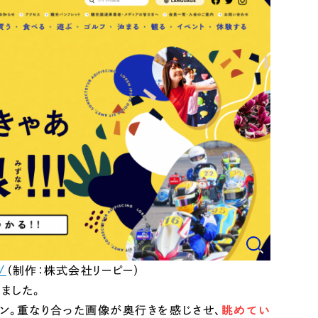
ト
（12件）
90件）
g
）
ケティング代行
業務代行
/
（制作：株式会社リーピー）
ました。
ン。重なり合った画像が奥行きを感じさせ、
眺めてい