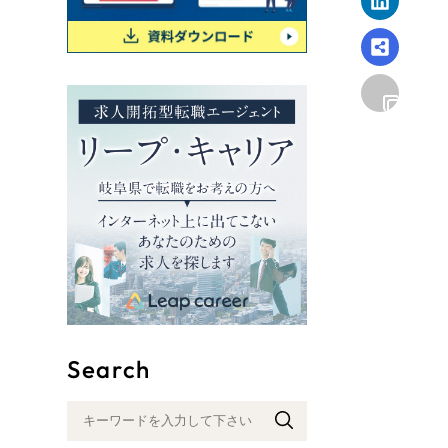
リープ
SEO対
グ"から、
広報支援
Search