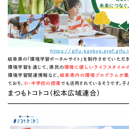
広報ブログ
メルマガアーカイブ
https://gifu-kankyo.pref.gifu.
岐阜県の「環境学習ポータルサイト」を制作させていただき
プライバシーポリシー
情報セキュ
環境学習を通じて、県民の
環境に優しいライフスタイル
クッキーポリシー
サイトマップ
環境学習関連情報など、
岐阜県内の環境プログラムが
ており、
小・中学校の授業
でも活用されているそうです。子
Works
客様も歓迎。
まつもトコトコ（松本広域連合）
セプトの策定からお任
化するサイト構成、デザ
国内外のデザイン
受賞・ノミネートも