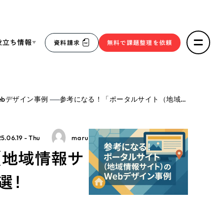
役立ち情報
資料請求
無料で課題整理を依頼
ce
ebデザイン事例
参考になる！「ポータルサイト（地域情報サイト）」のWebデザイン事例10選！
リープ・リクルーティング
／
採用業務代行
求人票作成・面接など各種業務代行、採用の仕組み作り支
３点セット
援
5.06.19 - Thu
maru
リープ・キャリア
／
人材紹介サービス
（地域情報サ
sへの取り組み
完全成功報酬型のスカウト型ハイクラス人材紹介（岐阜・愛
知）
選！
報
2件）