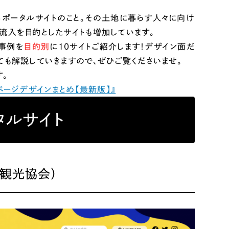
Pace
／
クラウド型工数管理ツール
ポータルサイトのこと。その土地に暮らす人々に向け
日報ツールで案件ごとの営業利益をリアルタイムに可視化
発信
流入を目的としたサイトも増加しています。
事例を
目的別
に10サイトご紹介します！デザイン面だ
信
も解説していきますので、ぜひご覧くださいませ。
。
ページデザインまとめ【最新版】』
タルサイト
）
85件）
観光協会）
43件）
39件）