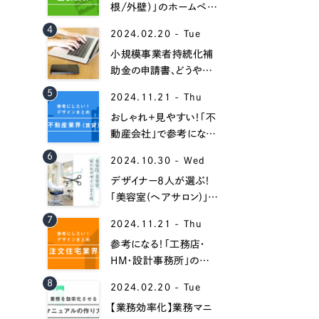
根/外壁）」のホームペー
ジデザイン事例16選！
4
2024.02.20 - Tue
小規模事業者持続化補
助金の申請書、どうやっ
て書くべき？【書き方と記
5
2024.11.21 - Thu
入例】
おしゃれ＋見やすい！「不
動産会社」で参考になる
ホームページデザイン
6
Contact Us
2024.10.30 - Wed
35選！
デザイナー8人が選ぶ！
「美容室(ヘアサロン)」の
おしゃれなホームページ
初めてのサイト制作で何をすればいいかお困りのお
7
2024.11.21 - Thu
作成事例集！
現状の課題抽出やサイトの目的の整理、サイトコン
参考になる！「工務店・
せください。もちろん、Web集客の戦略設計を具現
HM・設計事務所」のホ
イン、機能面までご提案します。
ームページ制作事例30
8
2024.02.20 - Tue
選！
【業務効率化】業務マニ