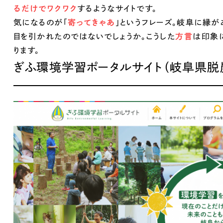
るだけでワクワク
するようなサイトです。
Company
気になるのが「
寄ってきゃあ
」というフレーズ。岐阜に縁
目を引かれたのではないでしょうか。こうした
方言
は印象
ります。
会社情報
ぎふ環境学習ポータルサイト（岐阜県脱
会社概要
代表挨拶
SDGsに向けた取り組み
メディア掲載と取材依頼
新着情報
採用情報
ブログ
リーピーブログ
代表ブログ