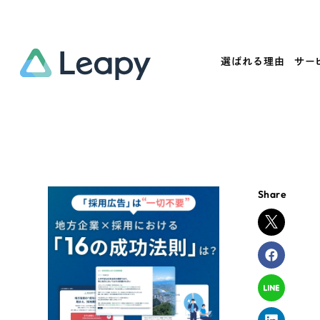
選ばれる理由
サー
Service
Works
Company
Useful
サービス紹介
制作実績
会社概要
お役立ち情報
We
Share
一過性の広告に頼らず、
全国1,400社以上の支援実績
可能性をひらくデザインで
リーピーによるお役立ち情報を
コー
「仕組み」と「ノウハウ」を残す資産型DX
ら
しあわせな毎日をつくる
ます
支援をご提供します
実績の一部をご紹介します
EC
?
ブックマークしたサイ