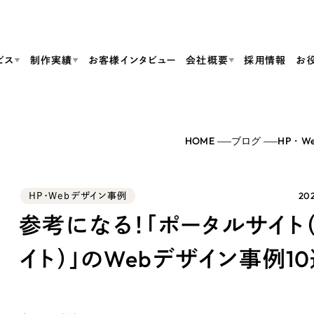
ビス
制作実績
お客様インタビュー
会社概要
採用情報
お
Web Produ
すべて
（624件）
HOME
ブログ
HP・W
コーポレート・企業サイト
（278件）
リーピーがわかる資料３点セット
bサイト制作
ブランドサイト・サービスサイト
リーピーが選ばれる理由
（85件）
リーピーのWebサイト制作・会社概要・サービスがわかる
会社概要
202
HP・Webデザイン事例
の中か
ご紹介し
求人・採用サイト
お役立ち資料
（61件）
Webサイト制作
ポレートサイト制作
採用サイト制作
参考になる！「ポータルサイト
代表挨拶
SDG
すぐに使える資料をダウンロード
ECサイト（オンラインショップ）
（43件）
コーポレートサイト制作
サイト制作
ブランドサイト制作
イト）」のWebデザイン事例10
ポータルサイト・メディアサイト
メディア掲載・取材依頼
新着情
（39件）
採用サイト制作
LP（ランディングページ）
（28件）
よくある質問
ト
ECサイト制作
リーピーブログ
採用情報
キャンペーン・プロモーションサイト
（1
ブランドサイト制作
Webデザイン・Webマーケティングに関する情報を発信