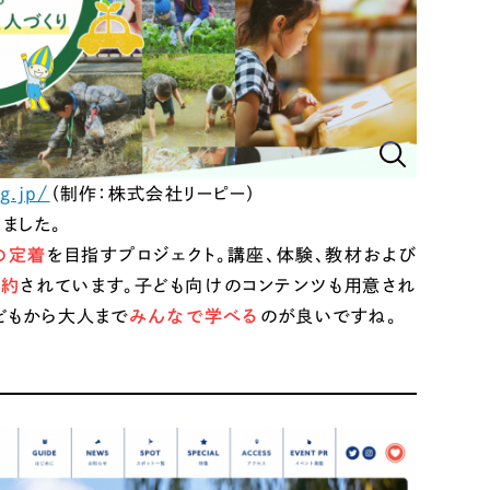
lg.jp/
（制作：株式会社リーピー）
ました。
リティ方針
AI倫理ポリシー
の定着
を目指すプロジェクト。講座、体験、教材および
ウェブアクセシビリティ方針
集約
されています。子ども向けのコンテンツも用意され
どもから大人まで
みんなで学べる
のが良いですね。
アワードへの
多数！