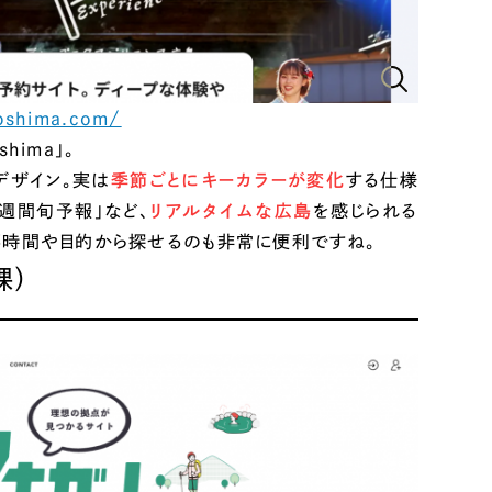
roshima.com/
hima」。
デザイン。実は
季節ごとにキーカラーが変化
する仕様
週間旬予報」など、
リアルタイムな広島
を感じられる
要時間や目的から探せるのも非常に便利ですね。
課）