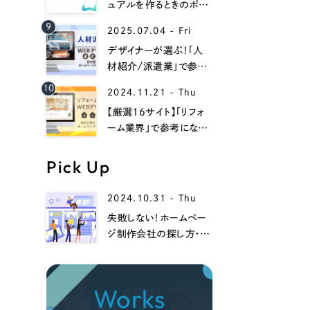
058-215-00
ュアルを作るときのポイ
ントは？Web上でマニュ
9
24時間受付
2025.07.04 - Fri
アルを作るときのメリット
デザイナーが選ぶ！「人
材紹介/派遣業」で参考
無料で課題整理を依頼する
になるwebデザイン事例
10
2024.11.21 - Thu
13選！
【厳選16サイト】「リフォ
資料請求する
ーム業界」で参考になる
ホームページデザイン
集！
Pick Up
2024.10.31 - Thu
失敗しない！ホームペー
ジ制作会社の探し方・選
び方、注意点までを徹底
解説！
Works