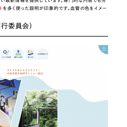
しい最新情報を提供しています。専門的な内容でも分
ト
を多く使った説明が印象的です。血管の色をイメー
行委員会）
リティ方針
AI倫理ポリシー
ウェブアクセシビリティ方針
アワードへの
多数！