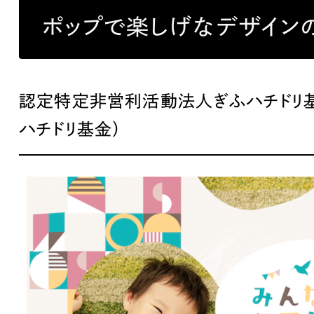
ブランディング（ロゴ・印刷物）
ブランディング支援
・プロジェクト
広報ブログ
（90件）
／
マーケティング代行
ポップで楽しげなデザイン
リーピーの取り組みに関するお知らせ・イベントの様子を
策によるアクセス獲得、反響獲得などの"Webマーケティン
その他
（1件）
オプションサービス
代表ブログ
などのオフライン領域のマーケティングまでまるっと代行
代表川口が経営・Web戦略・地方創生に関する情報を発
お客様インタビュー
メールマガジンアーカイブ
認定特定非営利活動法人ぎふハチドリ
過去に配信したメールマガジンのアーカイブ
ハチドリ基金）
制作実績
すべて
（624件）
コーポレート・企業サイト
（278件
ブランドサイト・サービスサイト
（
求人・採用サイト
（61件）
ECサイト（オンラインショップ）
（
ポータルサイト・メディアサイト
（
LP（ランディングページ）
（28件）