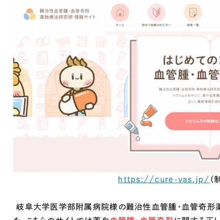
Company
会社情報
会社概要
代表挨拶
SDGsに向けた取り組み
メディア掲載と取材依頼
新着情報
採用情報
https://cure-vas.jp/
（
ブログ
リーピーブログ
岐阜大学医学部附属病院様の難治性血管腫・血管奇形薬
代表ブログ