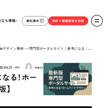
役立ち情報
資料請求
無料で課題整理を依頼
ce
ebデザイン事例
専門型ポータルサイト｜参考になる！ホームページデザイン15選！【最新版】
リープ・リクルーティング
／
採用業務代行
求人票作成・面接など各種業務代行、採用の仕組み作り支
３点セット
援
5.06.27 - Fri
maru
リープ・キャリア
／
人材紹介サービス
になる！ホー
sへの取り組み
完全成功報酬型のスカウト型ハイクラス人材紹介（岐阜・愛
知）
版】
報
2件）