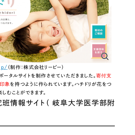
ト
（12件）
90件）
g
jp/
（制作：株式会社リーピー）
）
ータルサイトを制作させていただきました。
寄付支
印象
を持つように作られています。ハチドリが花をつ
ケティング代行
楽しむことができます。
班情報サイト（ 岐阜大学医学部附
業務代行