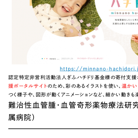
キャンペーン・プロモーションサイ
ブランディング（ロゴ・印刷物）
（
その他
（1件）
Outsourcin
https://minnano-hachidori.
アウトソーシング（代行支援
認定特定非営利活動法人ぎふハチドリ基金様の寄付支援ポ
リープ・プロジェクト
援ポータルサイト
のため、彩のあるイラストを使い、
温かい
「反響強化」を目的としたマー
つく様子や、図形が動くアニメーションなど、細かい動きも
リープ・リクルーティング
難治性血管腫・血管奇形薬物療法研究
「採用強化」を目的とした採用
属病院）
その他のサービス