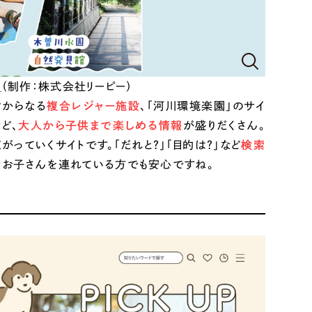
ど、「コンサルティング型」でのWebサイト制作を承ります。
みる
/
（制作：株式会社リーピー）
クからなる
複合レジャー施設
、「河川環境楽園」のサイ
ど、
大人から子供まで楽しめる情報
が盛りだくさん。
っていくサイトです。「だれと？」「目的は？」など
検索
なお子さんを連れている方でも安心ですね。