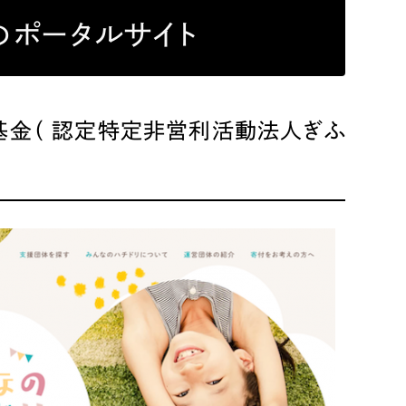
Pace
／
クラウド型工数管理ツール
のポータルサイト
日報ツールで案件ごとの営業利益をリアルタイムに可視化
発信
信
基金（ 認定特定非営利活動法人ぎふ
）
85件）
43件）
39件）