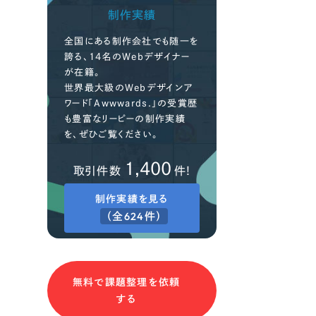
制作実績
全国にある制作会社でも随一を
誇る、14名のWebデザイナー
が在籍。
世界最大級のWebデザインア
ワード「Awwwards.」の受賞歴
も豊富なリーピーの制作実績
を、ぜひご覧ください。
1,400
取引件数
件!
制作実績を見る
（全624件）
無料で課題整理を依頼
する