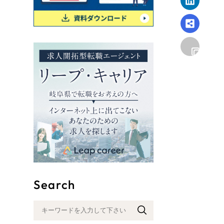
リープ
SEO対
グ"から、
広報支援
Search