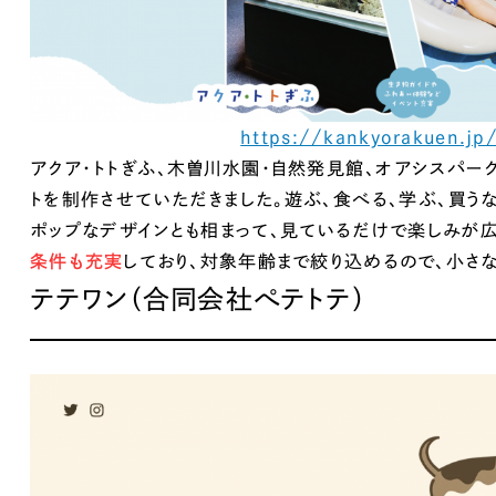
66
取引実績全国1,400以上。
コーボレートサイトやECサイトな
制作実績を見て
https://kankyorakuen.jp
アクア・トトぎふ、木曽川水園・自然発見館、オアシスパー
トを制作させていただきました。遊ぶ、食べる、学ぶ、買うな
ポップなデザインとも相まって、見ているだけで楽しみが広が
条件も充実
しており、対象年齢まで絞り込めるので、小さ
テテワン（合同会社ぺテトテ）