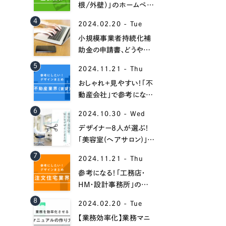
根/外壁）」のホームペー
ジデザイン事例16選！
4
2024.02.20 - Tue
小規模事業者持続化補
助金の申請書、どうやっ
て書くべき？【書き方と記
5
2024.11.21 - Thu
入例】
おしゃれ＋見やすい！「不
動産会社」で参考になる
ホームページデザイン
6
Contact Us
2024.10.30 - Wed
35選！
デザイナー8人が選ぶ！
「美容室(ヘアサロン)」の
おしゃれなホームページ
初めてのサイト制作で何をすればいいかお困りのお
7
2024.11.21 - Thu
作成事例集！
現状の課題抽出やサイトの目的の整理、サイトコン
参考になる！「工務店・
せください。もちろん、Web集客の戦略設計を具現
HM・設計事務所」のホ
イン、機能面までご提案します。
ームページ制作事例30
8
2024.02.20 - Tue
選！
【業務効率化】業務マニ