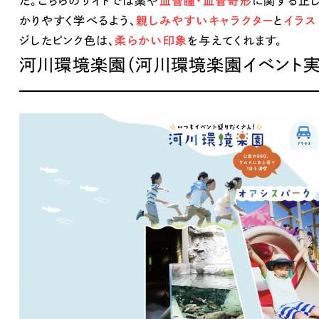
た。
こちらのサイトでは薬や
血管腫・血管奇形
に関する正
広報ブログ
かりやすく学べるよう、
親しみやすいキャラクター
と
イラス
ジしたピンク色は、
柔らかい印象
を与えてくれます。
メルマガアーカイブ
河川環境楽園（河川環境楽園イベント実
プライバシーポリシー
情報セキュ
クッキーポリシー
サイトマップ
Works
客様も歓迎。
セプトの策定からお任
化するサイト構成、デザ
国内外のデザイン
受賞・ノミネートも