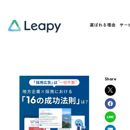
選ばれる理由
サー
Service
Works
Company
Useful
サービス紹介
制作実績
会社概要
お役立ち情報
We
Share
一過性の広告に頼らず、
全国1,400社以上の支援実績
可能性をひらくデザインで
リーピーによるお役立ち情報を
コー
「仕組み」と「ノウハウ」を残す資産型DX
ら
しあわせな毎日をつくる
ます
支援をご提供します
実績の一部をご紹介します
EC
?
ブックマークしたサイ