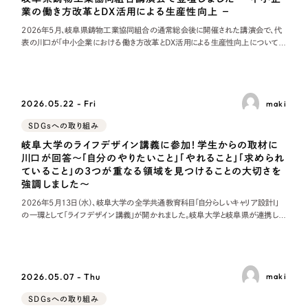
業の働き方改革とDX活用による生産性向上 −
2026年5月、岐阜県鋳物工業協同組合の通常総会後に開催された講演会で、代
表の川口が「中小企業における働き方改革とDX活用による生産性向上について」
と題して講演しました。当日は約60名の組合員や取引先の皆さまが参加されまし
た。また、株式会社
2026.05.22 - Fri
maki
SDGsへの取り組み
岐阜大学のライフデザイン講義に参加！学生からの取材に
川口が回答〜「自分のやりたいこと」「やれること」「求められ
ていること」の3つが重なる領域を見つけることの大切さを
強調しました〜
2026年5月13日（水）、岐阜大学の全学共通教育科目「自分らしいキャリア設計Ⅰ」
の一環として「ライフデザイン講義」が開かれました。岐阜大学と岐阜県が連携し、
県内のワーク・ライフ・バランス推進エクセレント企業の社員が学生の取材に応じる
こ
2026.05.07 - Thu
maki
SDGsへの取り組み