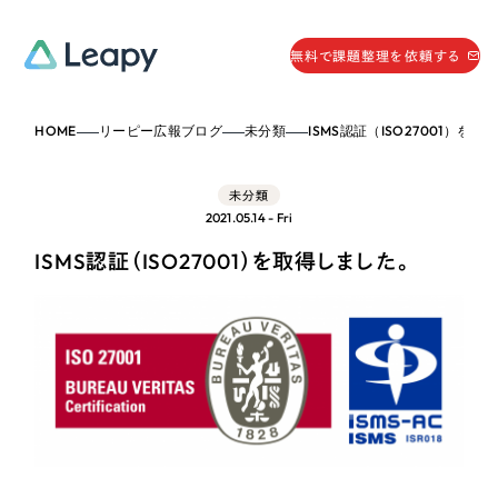
058-215-0066
無料で課題整理を依頼する
24時間受付
HOME
リーピー広報ブログ
未分類
ISMS認証（ISO27001）を
無料で課題整理を依頼する
資料請求
する
未分類
資料請求する
2021.05.14 - Fri
無料で課題整理を依頼
する
ISMS認証（ISO27001）を取得しました。
Company
会社情報
採用情報
Web Produce
お役立ち情報
リーピーが選ばれる理由
会社概要