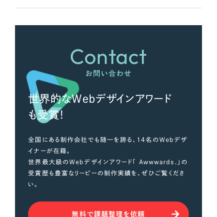
採用DX支援
その他のサービス
リープ・リクルーティング
／
採用業務代行
プライバシーポリシー
情報セキュリティ方針
求人票作成・面接など各種業務代行、採用の仕組み作り支援
Contact
AI倫理ポリシー
クッキーポリシー
サイトマップ
リープ・キャリア
／
人材紹介サービス
ウェブアクセシビリティ方針
完全成功報酬型のスカウト型ハイクラス人材紹介（岐阜・愛知）
お問い合わせ
カイゼンDX支援
世界的なWebデザインアワード
Pace
／
クラウド型工数管理ツール
も受賞！
日報ツールで案件ごとの営業利益をリアルタイムに可視化
全国にある制作会社でも随一を誇る、14名のWebデザ
制作実績
イナーが在籍。
世界最大級のWebデザインアワード「 Awwwards.」の
Works
受賞歴も豊富なリーピーの制作実績を、ぜひご覧くださ
い。
制作実績
無料で課題整理を依頼
全国1,400社以上の支援実績の中から
実績の