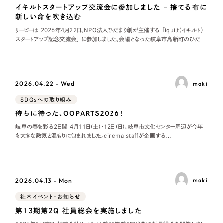
イキルトスタートアップ交流会に参加しました – 捨てる布に
新しい命を吹き込む
リーピーは 2026年4月22日、NPO法人ひだまり創が主催する 「iquilt（イキルト）
スタートアップ記念交流会」 に参加しました。会場となった岐阜市島新町のひだま
り創には、平均年齢 80 歳の元縫製職人「チームおーばー80」のメンバー
2026.04.22 - Wed
maki
SDGsへの取り組み
待ちに待った、OOPARTS2026！
岐阜の春を彩る2日間 4月11日（土）・12日（日）、岐阜市文化センター周辺が今年
も大きな熱気と温もりに包まれました。cinema staffが企画する
「OOPARTS 2026」 が、2日間にわたって開催されたのです。今年で13年目1
2026.04.13 - Mon
maki
社内イベント・お知らせ
第13期第2Q 社員総会を実施しました