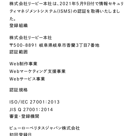
Webサイト制作
株式会社リーピー本社は、2021年5月9日付で情報セキュリ
選ばれる理由
ティマネジメントシステム(ISMS)の認証を取得いたしまし
コーポレートサイト制作
た。
採用サイト制作
サービス
登録組織
ECサイト制作
株式会社リーピー本社
Service
ブランドサイト制作
〒500-8891 岐阜県岐阜市香蘭3丁目7番地
認証範囲
サービス紹介
ブランディング支援
Web制作事業
一過性の広告に頼らず、
「仕組み」と「ノウハウ」
制作実績
を残す資産型DX支援をご提供します
Webマーケティング支援事業
すべて
（624件）
Webサービス事業
コーポレート・企業サイト
（278件）
認証規格
ブランドサイト・サービスサイト
（85件）
ISO/IEC 27001：2013
求人・採用サイト
（61件）
JIS Q 27001：2014
審査・登録機関
ECサイト（オンラインショップ）
（43件）
ポータルサイト・メディアサイト
（39件）
ビューローベリタスジャパン株式会社
初回登録日