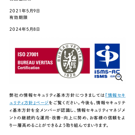
LP（ランディングページ）
（28件）
マーケティングDX支援
2021年5月9日
キャンペーン・プロモーションサイト
（12件）
有効期限
Webサイト制作
ブランディング（ロゴ・印刷物）
（90件）
2024年5月8日
その他
（1件）
コーポレートサイト制作
オプションサービス
採用サイト制作
お客様インタビュー
ECサイト制作
Outsourcing
ブランドサイト制作
?
よくある質問
アウトソーシング（代行支援）
弊社の情報セキュリティ基本方針につきましては
『情報セキ
リープ・プロジェクト
ュリティ方針』ページ
をご覧ください。今後も、情報セキュリテ
「反響強化」を目的としたマーケティング代行
リープ・プロジェクト
／
マーケティング代行
ィ基本方針を全メンバーが認識し、情報セキュリティマネジメ
リープ・リクルーティング
SEO対策によるアクセス獲得、反響獲得などの"Webマーケティング"から、
ントの継続的な運用・改善・向上に努め、お客様の信頼をよ
ライン領域のマーケティングまでまるっと代行
「採用強化」を目的とした採用業務代行
り一層高めることができるよう取り組んでまいります。