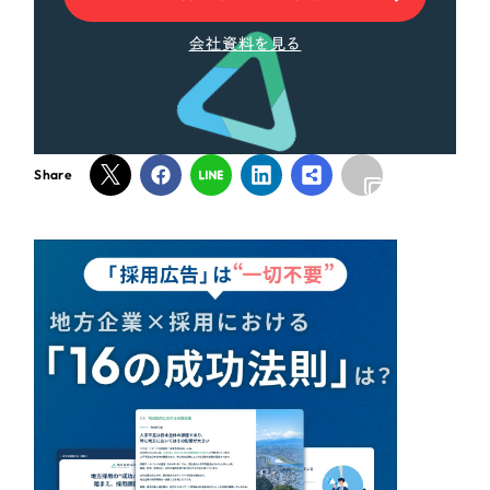
一部をご紹介します
会社資料を見る
ブックマークしたサイト
Share
すべて
（624件）
コーポレート・企業サイト
（278件）
ブランドサイト・サービスサイト
（85件）
求人・採用サイト
（61件）
ECサイト（オンラインショップ）
（43件）