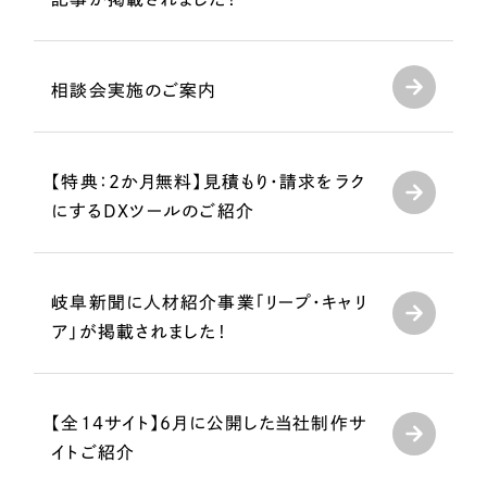
LP（ランディングページ）
（28件）
マーケティングDX支援
キャンペーン・プロモーションサイト
（12件）
Webサイト制作
ブランディング（ロゴ・印刷物）
（90件）
相談会実施のご案内
その他
（1件）
コーポレートサイト制作
オプションサービス
採用サイト制作
【特典：2か月無料】見積もり・請求をラク
お客様インタビュー
にするDXツールのご紹介
ECサイト制作
Outsourcing
ブランドサイト制作
岐阜新聞に人材紹介事業「リープ・キャリ
?
よくある質問
アウトソーシング（代行支援）
ア」が掲載されました！
リープ・プロジェクト
「反響強化」を目的としたマーケティング代行
リープ・プロジェクト
／
マーケティング代行
リープ・リクルーティング
SEO対策によるアクセス獲得、反響獲得などの"Webマーケティング"から、
【全14サイト】6月に公開した当社制作サ
ライン領域のマーケティングまでまるっと代行
「採用強化」を目的とした採用業務代行
イトご紹介