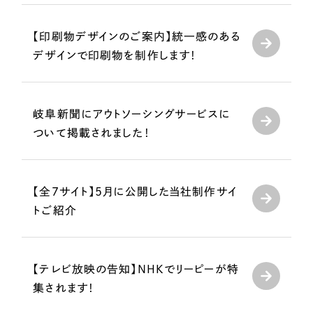
採用DX支援
その他のサービス
リープ・リクルーティング
【印刷物デザインのご案内】統一感のある
／
採用業務代行
プライバシーポリシー
情報セキュリティ方針
求人票作成・面接など各種業務代行、採用の仕組み作り支援
デザインで印刷物を制作します！
AI倫理ポリシー
クッキーポリシー
サイトマップ
リープ・キャリア
／
人材紹介サービス
ウェブアクセシビリティ方針
完全成功報酬型のスカウト型ハイクラス人材紹介（岐阜・愛知）
岐阜新聞にアウトソーシングサービスに
カイゼンDX支援
ついて掲載されました！
Pace
／
クラウド型工数管理ツール
日報ツールで案件ごとの営業利益をリアルタイムに可視化
【全7サイト】5月に公開した当社制作サイ
トご紹介
制作実績
Works
【テレビ放映の告知】NHKでリーピーが特
制作実績
集されます！
全国1,400社以上の支援実績の中から
実績の