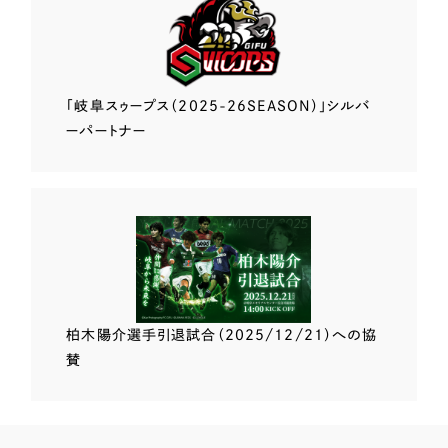
「岐阜スゥープス
（2025-26SEASON）」
シルバ
ーパートナー
柏木陽介選手
引退試合（2025/12/21）
への協
賛