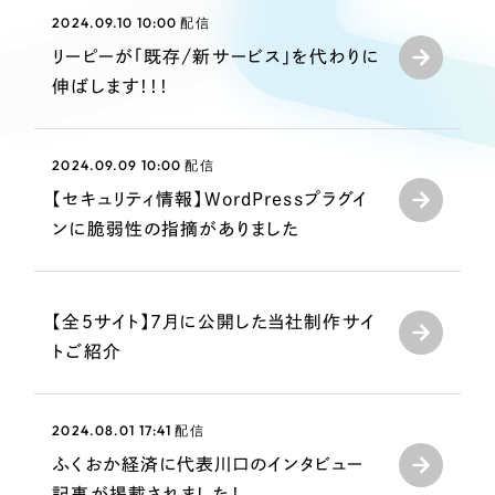
Webサイト制作
2024.09.10 10:00
配信
選ばれる理由
コーポレートサイト制作
リーピーが「既存/新サービス」を代わりに
採用サイト制作
伸ばします！！！
サービス
ECサイト制作
Service
ブランドサイト制作
2024.09.09 10:00
配信
サービス紹介
ブランディング支援
【セキュリティ情報】WordPressプラグイ
ンに脆弱性の指摘がありました
一過性の広告に頼らず、
「仕組み」と「ノウハウ」
制作実績
を残す資産型DX支援をご提供します
すべて
（624件）
コーポレート・企業サイト
【全5サイト】7月に公開した当社制作サイ
（278件）
トご紹介
ブランドサイト・サービスサイト
（85件）
求人・採用サイト
（61件）
ECサイト（オンラインショップ）
2024.08.01 17:41
配信
（43件）
ふくおか経済に代表川口のインタビュー
ポータルサイト・メディアサイト
（39件）
記事が掲載されました！