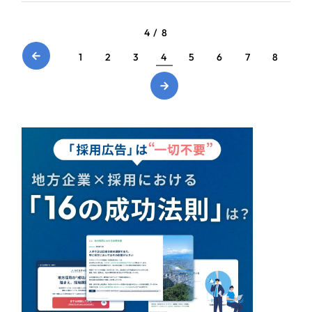
一部をご紹介します
4 / 8
ブックマークしたサイト
1
2
3
4
5
6
7
8
すべて
（624件）
コーポレート・企業サイト
（278件）
ブランドサイト・サービスサイト
（85件）
求人・採用サイト
（61件）
ECサイト（オンラインショップ）
（43件）