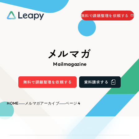
058-215-0066
無料で課題整理を依頼する
24時間受付
無料で課題整理を依頼する
資料請求
する
メルマガ
資料請求する
Mailmagazine
無料で課題整理を依頼
する
Company
無料で課題整理を依頼する
資料請求する
会社情報
採用情報
HOME
メルマガアーカイブ
ページ 4
Web Produce
お役立ち情報
リーピーが選ばれる理由
会社概要