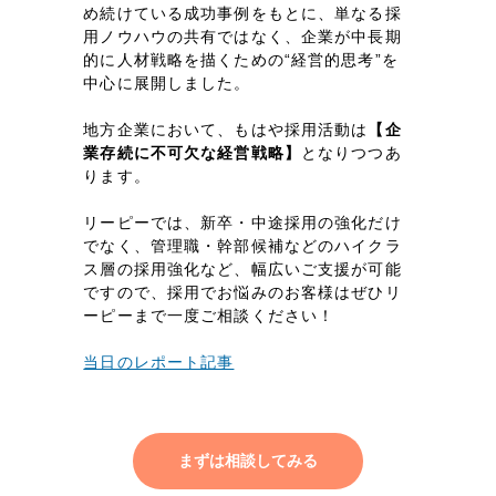
採用DX支援
その他のサービス
め続けている成功事例をもとに、単なる採
用ノウハウの共有ではなく、企業が中長期
リープ・リクルーティング
／
採用業務代行
的に人材戦略を描くための“経営的思考”を
中心に展開しました。
プライバシーポリシー
情報セキュリティ方針
求人票作成・面接など各種業務代行、採用の仕組み作り支援
AI倫理ポリシー
クッキーポリシー
サイトマップ
リープ・キャリア
／
人材紹介サービス
地方企業において、もはや採用活動は
【企
ウェブアクセシビリティ方針
完全成功報酬型のスカウト型ハイクラス人材紹介（岐阜・愛知）
業存続に不可欠な経営戦略】
となりつつあ
ります。
カイゼンDX支援
リーピーでは、新卒・中途採用の強化だけ
Pace
でなく、管理職・幹部候補などのハイクラ
／
クラウド型工数管理ツール
ス層の採用強化など、幅広いご支援が可能
日報ツールで案件ごとの営業利益をリアルタイムに可視化
ですので、採用でお悩みのお客様はぜひリ
ーピーまで一度ご相談ください！
制作実績
当日のレポート記事
Works
制作実績
まずは相談してみる
全国1,400社以上の支援実績の中から
実績の