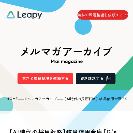
058-215-0066
無料で課題整理を依頼する
24時間受付
無料で課題整理を依頼する
資料請求
する
メルマガアーカイブ
資料請求する
Mailmagazine
無料で課題整理を依頼
する
Company
無料で課題整理を依頼する
資料請求する
会社情報
採用情報
HOME
メルマガアーカイブ
【AI時代の採用戦略】岐阜信用金庫「G’s Dream」にて採用セミナーに登壇いたしました／リーピー
Web Produce
お役立ち情報
リーピーが選ばれる理由
会社概要
【AI時代の採用戦略】岐阜信用金庫「G’s