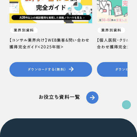
業界別資料
業界別資料
【コンサル業界向け】WEB集客＆問い合わせ
【個人医院・クリニッ
獲得完全ガイド＜2025年版＞
合わせ獲得完全ガイド
ダウンロードする（無料）
ダウンロード
お役立ち資料一覧