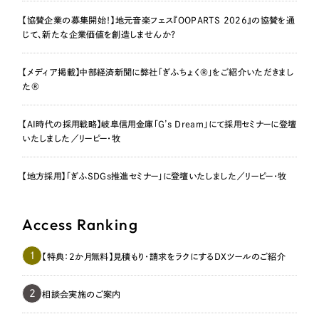
【協賛企業の募集開始！】地元音楽フェス『OOPARTS 2026』の協賛を通
じて、新たな企業価値を創造しませんか？
【メディア掲載】中部経済新聞に弊社「ぎふちょく®」をご紹介いただきまし
た®
【AI時代の採用戦略】岐阜信用金庫「G’s Dream」にて採用セミナーに登壇
いたしました／リーピー・牧
【地方採用】「ぎふSDGs推進セミナー」に登壇いたしました／リーピー・牧
Access Ranking
1
【特典：2か月無料】見積もり・請求をラクにするDXツールのご紹介
2
相談会実施のご案内