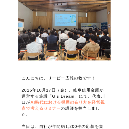
LP（ランディングページ）
（28件）
マーケティングDX支援
キャンペーン・プロモーションサイト
（12件）
Webサイト制作
ブランディング（ロゴ・印刷物）
（90件）
その他
（1件）
コーポレートサイト制作
オプションサービス
採用サイト制作
お客様インタビュー
ECサイト制作
Outsourcing
ブランドサイト制作
こんにちは、リーピー広報の牧です！
?
よくある質問
アウトソーシング（代行支援）
2025年10月17日（金）、岐阜信用金庫が
リープ・プロジェクト
運営する施設「G’s Dream」にて、代表川
口が
AI時代における採用の在り方を経営視
「反響強化」を目的としたマーケティング代行
リープ・プロジェクト
／
マーケティング代行
点で考えるセミナー
の講師を担当しまし
リープ・リクルーティング
SEO対策によるアクセス獲得、反響獲得などの"Webマーケティング"から、
た。
ライン領域のマーケティングまでまるっと代行
「採用強化」を目的とした採用業務代行
当日は、自社が年間約1,200件の応募を集