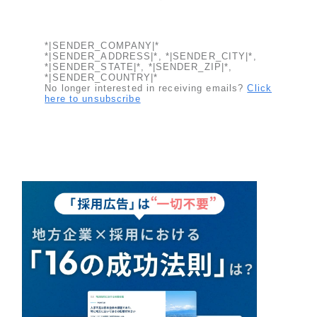
*|SENDER_COMPANY|*
*|SENDER_ADDRESS|*, *|SENDER_CITY|*,
*|SENDER_STATE|*, *|SENDER_ZIP|*,
*|SENDER_COUNTRY|*
No longer interested in receiving emails?
Click
here to unsubscribe