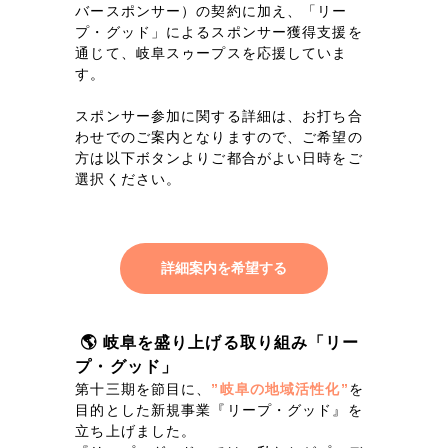
ポータルサイト・メディアサイト
（39件）
バースポンサー）の契約に加え、「リー
プ・グッド」によるスポンサー獲得支援を
LP（ランディングページ）
（28件）
通じて、岐阜スゥープスを応援していま
キャンペーン・プロモーションサイト
（12件）
す。
ブランディング（ロゴ・印刷物）
（90件）
スポンサー参加に関する詳細は、お打ち合
その他
（1件）
わせでのご案内となりますので、ご希望の
方は以下ボタンよりご都合がよい日時をご
選択ください。
お客様インタビュー
詳細案内を希望する
🌎 岐阜を盛り上げる取り組み「リー
プ・グッド」
第十三期を節目に、
”岐阜の地域活性化”
を
目的とした新規事業『リープ・グッド』を
立ち上げました。