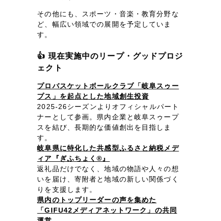
その他にも、スポーツ・音楽・教育分野な
ど、幅広い領域での展開を予定していま
す。
👍 現在実施中のリープ・グッドプロジ
ェクト
プロバスケットボールクラブ「岐阜スゥー
プス」を起点とした地域創生投資
2025-26シーズンよりオフィシャルパート
ナーとして参画。県内企業と岐阜スゥープ
スを結び、長期的な価値創出を目指しま
す。
岐阜県に特化した共感型ふるさと納税メデ
ィア『ぎふちょく®』
返礼品だけでなく、地域の物語や人々の想
いを届け、寄附者と地域の新しい関係づく
りを支援します。
県内のトップリーダーの声を集めた
「GIFU42メディアネットワーク」の共同
運営