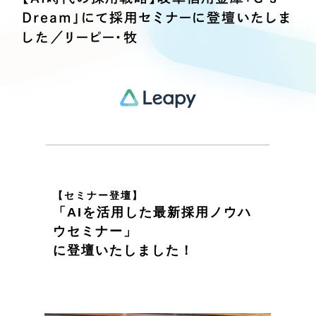
Webサイト制作
Dream」にて採用セミナーに登壇いたしま
選ばれる理由
コーポレートサイト制作
した／リーピー・牧
採用サイト制作
サービス
ECサイト制作
Service
ブランドサイト制作
サービス紹介
ブランディング支援
一過性の広告に頼らず、
「仕組み」と「ノウハウ」
制作実績
を残す資産型DX支援をご提供します
すべて
（624件）
【セミナー登壇】
コーポレート・企業サイト
（278件）
「AIを活用した最新採用ノウハ
ブランドサイト・サービスサイト
（85件）
ウセミナー」
に登壇いたしました！
求人・採用サイト
（61件）
ECサイト（オンラインショップ）
（43件）
ポータルサイト・メディアサイト
（39件）