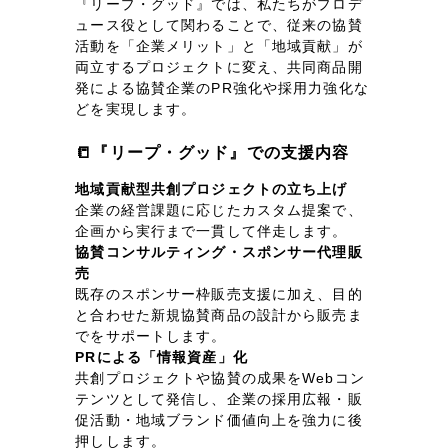
『リープ・グッド』では、私たちがプロデ
ュース役として関わることで、従来の協賛
活動を「企業メリット」と「地域貢献」が
両立するプロジェクトに変え、共同商品開
発による協賛企業のPR強化や採用力強化な
どを実現します。
📒『リープ・グッド』での支援内容
地域貢献型共創プロジェクトの立ち上げ
企業の経営課題に応じたカスタム提案で、
企画から実行まで一貫して伴走します。
協賛コンサルティング・スポンサー代理販
売
既存のスポンサー枠販売支援に加え、目的
と合わせた新規協賛商品の設計から販売ま
でをサポートします。
PRによる「情報資産」化
共創プロジェクトや協賛の成果をWebコン
テンツとして発信し、企業の採用広報・販
促活動・地域ブランド価値向上を強力に後
押しします。