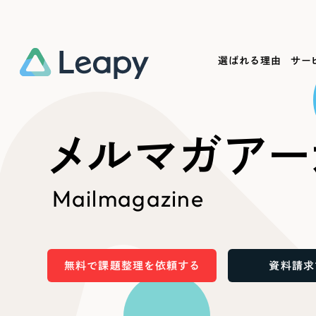
選ばれる理由
サー
Service
Works
Company
Useful
メルマガアー
サービス紹介
制作実績
会社概要
お役立ち情報
We
Mailmagazine
一過性の広告に頼らず、
全国1,400社以上の支援実績
可能性をひらくデザインで
リーピーによるお役立ち情報を
コー
「仕組み」と「ノウハウ」を残す資産型DX
ら
しあわせな毎日をつくる
ます
支援をご提供します
実績の一部をご紹介します
EC
無料で課題整理を依頼する
資料請求
?
ブックマークしたサイ