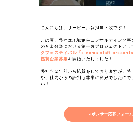
Company
こんにちは、リーピー広報担当・牧です！
会社情報
この度、弊社は地域創生コンサルティング事
の音楽分野における第一弾プロジェクトとし
会社概要
クフェスティバル『cinema staff present
代表挨拶
協賛企業募集
を開始いたしました！
SDGsに向けた取り組み
弊社も２年前から協賛をしておりますが、特
メディア掲載と取材依頼
や、社内からの評判も非常に良好でしたので
い！
新着情報
採用情報
ブログ
スポンサー応募フォーム
リーピーブログ
代表ブログ