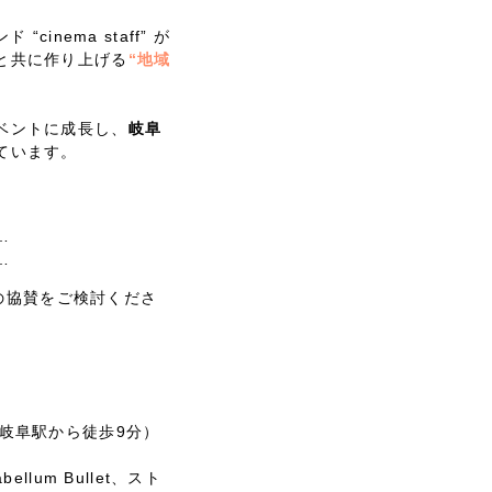
inema staff” が
と共に作り上げる
“地域
ベントに成長し、
岐阜
ています。
…
…
』の協賛をご検討くださ
）
岐阜駅から徒歩9分）
abellum Bullet、スト