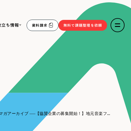
役立ち情報
資料請求
無料で課題整理を依頼
ce
リープ・リクルーティング
／
採用業務代行
求人票作成・面接など各種業務代行、採用の仕組み作り支
３点セット
援
リープ・キャリア
／
人材紹介サービス
sへの取り組み
完全成功報酬型のスカウト型ハイクラス人材紹介（岐阜・愛
知）
報
マガアーカイブ
【協賛企業の募集開始！】地元音楽フェス『OOPARTS 2026』の協賛を通じて、新たな企業価値を創造しませんか？
2件）