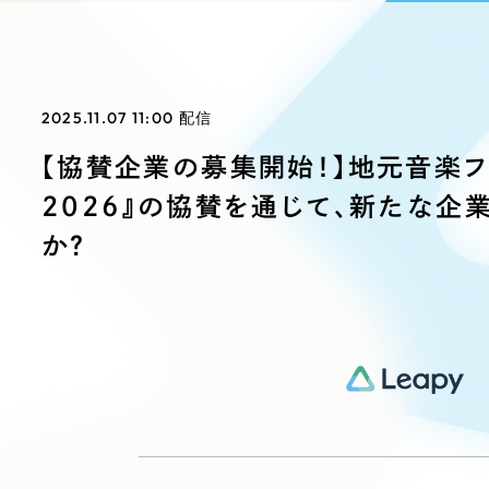
ブランディング（ロゴ・印刷物）
ブランディング支援
・プロジェクト
広報ブログ
（90件）
／
マーケティング代行
リーピーの取り組みに関するお知らせ・イベントの様子を
策によるアクセス獲得、反響獲得などの"Webマーケティン
その他
（1件）
オプションサービス
代表ブログ
などのオフライン領域のマーケティングまでまるっと代行
2025.11.07 11:00
配信
代表川口が経営・Web戦略・地方創生に関する情報を発
お客様インタビュー
メールマガジンアーカイブ
【協賛企業の募集開始！】地元音楽フェ
過去に配信したメールマガジンのアーカイブ
2026』の協賛を通じて、新たな企
制作実績
か？
すべて
（624件）
コーポレート・企業サイト
（278件
ブランドサイト・サービスサイト
（
求人・採用サイト
（61件）
ECサイト（オンラインショップ）
（
ポータルサイト・メディアサイト
（
LP（ランディングページ）
（28件）