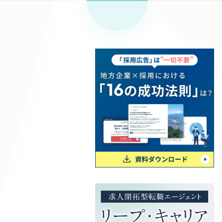
リープ
SEO対
グ"から、
広報支援