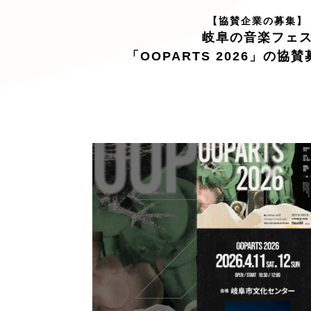
キャンペーン・プロモーションサイ
【協賛企業の募集】
ブランディング（ロゴ・印刷物）
（
岐阜の音楽フェ
その他
（1件）
「OOPARTS 2026」の協
Outsourcin
アウトソーシング（代行支援
リープ・プロジェクト
「反響強化」を目的としたマー
リープ・リクルーティング
「採用強化」を目的とした採用
その他のサービス