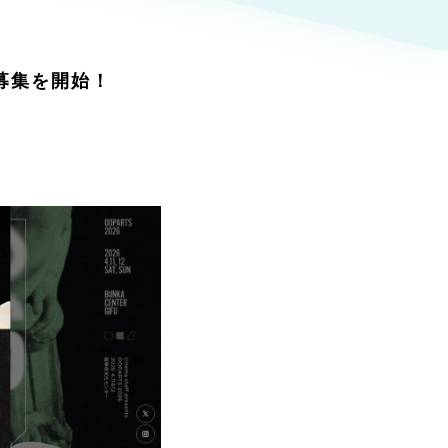
ト
（12件）
90件）
ス
賛募集を開始！
g
）
ケティング代行
業務代行