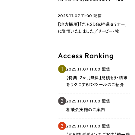
いたしました／リーピー・牧
2025.11.07 11:00
配信
【地方採用】「ぎふSDGs推進セミナー」
に登壇いたしました／リーピー・牧
Access Ranking
Contact Us
1
2025.11.07 11:00
配信
【特典：2か月無料】見積もり・請求
をラクにするDXツールのご紹介
初めてのサイト制作で何をすればいいかお困りのお
現状の課題抽出やサイトの目的の整理、サイトコン
2
2025.11.07 11:00
配信
せください。もちろん、Web集客の戦略設計を具現
相談会実施のご案内
イン、機能面までご提案します。
3
2025.11.07 11:00
配信
【印刷物デザインのご案内】統一感