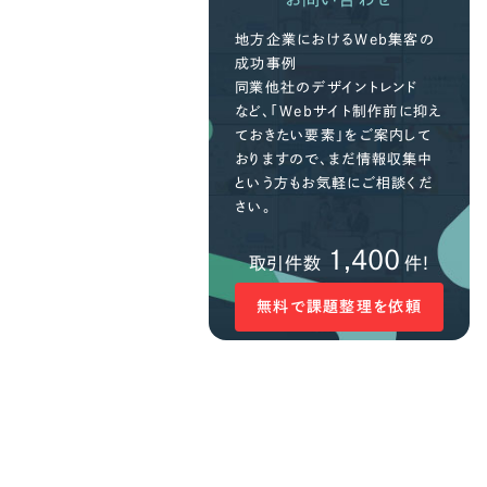
地方企業におけるWeb集客の
成功事例
同業他社のデザイントレンド
など、「Webサイト制作前に抑え
ておきたい要素」をご案内して
おりますので、まだ情報収集中
という方もお気軽にご相談くだ
さい。
1,400
取引件数
件!
無料で課題整理を依頼