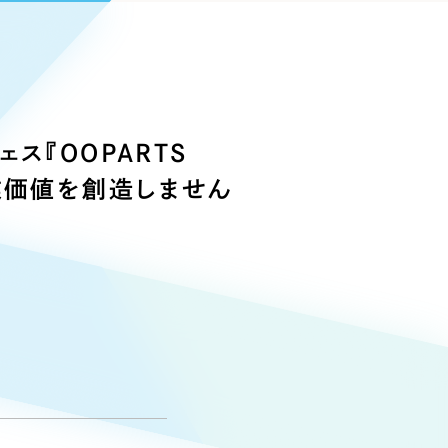
Pace
／
クラウド型工数管理ツール
日報ツールで案件ごとの営業利益をリアルタイムに可視化
発信
信
ス『OOPARTS
業価値を創造しません
）
85件）
43件）
39件）