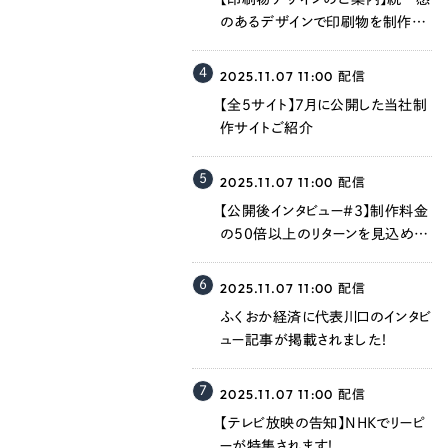
058-215-00
のあるデザインで印刷物を制作し
24時間受付
ます！
4
2025.11.07 11:00
配信
【全5サイト】7月に公開した当社制
無料で課題整理を依頼する
作サイトご紹介
5
資料請求する
2025.11.07 11:00
配信
【公開後インタビュー＃3】制作料金
の50倍以上のリターンを見込める
のでは
6
2025.11.07 11:00
配信
ふくおか経済に代表川口のインタビ
ュー記事が掲載されました！
7
2025.11.07 11:00
配信
【テレビ放映の告知】NHKでリーピ
ーが特集されます！