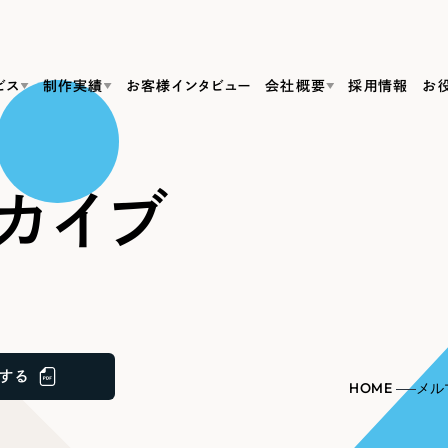
ビス
制作実績
お客様インタビュー
会社概要
採用情報
お
Web Produ
すべて
（624件）
カイブ
コーポレート・企業サイト
（278件）
リーピーがわかる資料３点セット
bサイト制作
ブランドサイト・サービスサイト
リーピーが選ばれる理由
（85件）
リーピーのWebサイト制作・会社概要・サービスがわかる
会社概要
の中か
ご紹介し
求人・採用サイト
お役立ち資料
（61件）
Webサイト制作
ポレートサイト制作
採用サイト制作
代表挨拶
SDG
すぐに使える資料をダウンロード
ECサイト（オンラインショップ）
（43件）
コーポレートサイト制作
サイト制作
ブランドサイト制作
ポータルサイト・メディアサイト
メディア掲載・取材依頼
新着情
（39件）
する
採用サイト制作
HOME
メル
LP（ランディングページ）
（28件）
よくある質問
ト
ECサイト制作
リーピーブログ
採用情報
キャンペーン・プロモーションサイト
（1
ブランドサイト制作
Webデザイン・Webマーケティングに関する情報を発信