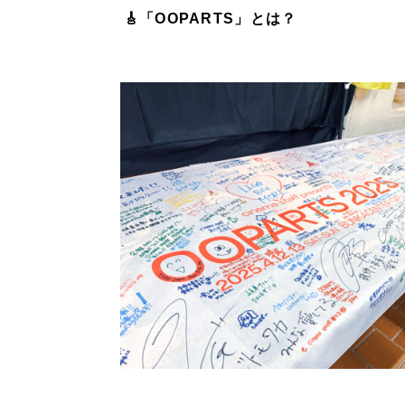
🎸「OOPARTS」とは？
広報ブログ
メルマガアーカイブ
プライバシーポリシー
情報セキュ
クッキーポリシー
サイトマップ
客様も歓迎。
セプトの策定からお任
化するサイト構成、デザ