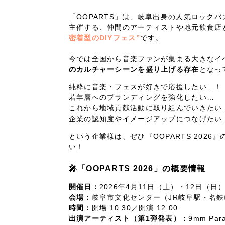
66
「OOPARTS」は、岐阜出身の人気ロックバンド “c
主催する、仲間のアーティストや地元飲食店
密着型のDIYフェス”
です。
今では全国から音楽ファンが集まる大きなイ
のカルチャーシーンを盛り上げる存在
となっ
純粋に音楽・フェスが好きで応援したい…！
若年層へのブランディングを強化したい…
これから地域貢献活動に取り組んでいきたい
企業の認知度やイメージアップにつなげたい
という企業様は、ぜひ『OOPARTS 2026
い！
🎤「OOPARTS 2026
」の概要情報
開催日：
2026年4月11日（土）・12日（日
会場：
岐阜市文化センター（JR岐阜駅・名鉄
時間：
開場 10:30／開演 12:00
出演アーティスト（第1弾発表）：
9mm Par