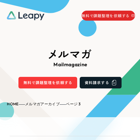
058-215-0066
無料で課題整理を依頼する
24時間受付
無料で課題整理を依頼する
資料請求
する
メルマガ
資料請求する
Mailmagazine
無料で課題整理を依頼
する
Company
無料で課題整理を依頼する
資料請求する
会社情報
採用情報
HOME
メルマガアーカイブ
ページ 3
Web Produce
お役立ち情報
リーピーが選ばれる理由
会社概要