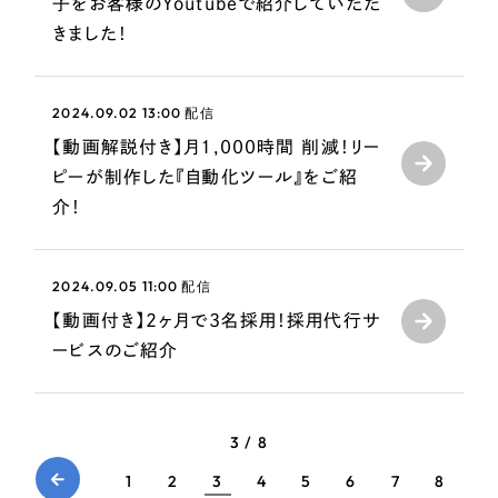
子をお客様のYoutubeで紹介していただ
一部をご紹介します
きました！
ブックマークしたサイト
2024.09.02 13:00
配信
【動画解説付き】月1,000時間 削減！リー
ピーが制作した『自動化ツール』をご紹
介！
2024.09.05 11:00
配信
すべて
【動画付き】2ヶ月で3名採用！採用代行サ
（624件）
ービスのご紹介
コーポレート・企業サイト
（278件）
ブランドサイト・サービスサイト
（85件）
求人・採用サイト
（61件）
3 / 8
ECサイト（オンラインショップ）
（43件）
1
2
3
4
5
6
7
8