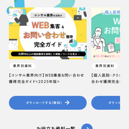
業界別資料
業界別資料
【コンサル業界向け】WEB集客＆問い合わせ
【個人医院・クリニッ
獲得完全ガイド＜2025年版＞
合わせ獲得完全ガイド
ダウンロードする（無料）
ダウンロード
お役立ち資料一覧