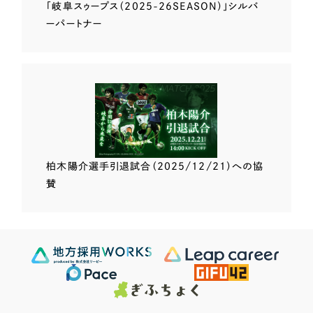
「岐阜スゥープス
（2025-26SEASON）」
シルバ
ーパートナー
柏木陽介選手
引退試合（2025/12/21）
への協
賛
Scroll Down