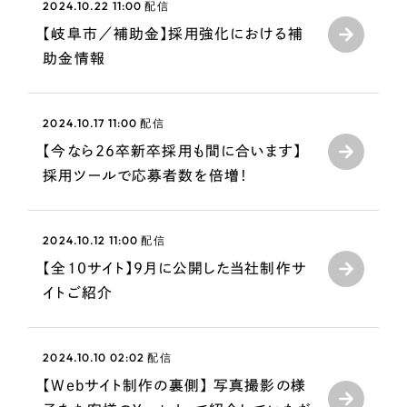
採用DX支援
2024.10.22 11:00
配信
その他のサービス
【岐阜市／補助金】採用強化における補
リープ・リクルーティング
／
採用業務代行
助金情報
プライバシーポリシー
情報セキュリティ方針
求人票作成・面接など各種業務代行、採用の仕組み作り支援
AI倫理ポリシー
クッキーポリシー
サイトマップ
リープ・キャリア
／
人材紹介サービス
ウェブアクセシビリティ方針
完全成功報酬型のスカウト型ハイクラス人材紹介（岐阜・愛知）
2024.10.17 11:00
配信
【今なら26卒新卒採用も間に合います】
カイゼンDX支援
採用ツールで応募者数を倍増！
Pace
／
クラウド型工数管理ツール
日報ツールで案件ごとの営業利益をリアルタイムに可視化
2024.10.12 11:00
配信
【全10サイト】9月に公開した当社制作サ
制作実績
イトご紹介
Works
2024.10.10 02:02
配信
制作実績
【Webサイト制作の裏側】 写真撮影の様
全国1,400社以上の支援実績の中から
実績の