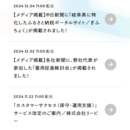
Webサイト制作
2024.12.04 11:00
配信
選ばれる理由
コーポレートサイト制作
【メディア掲載】中日新聞に「岐阜県に特
採用サイト制作
化したふるさと納税ポータルサイト／ぎふ
サービス
ちょく」が掲載されました！
ECサイト制作
Service
ブランドサイト制作
サービス紹介
ブランディング支援
2024.12.02 11:00
配信
【メディア掲載】各社新聞に、弊社代表が
一過性の広告に頼らず、
「仕組み」と「ノウハウ」
制作実績
参加した「雇用促進検討会」が掲載され
を残す資産型DX支援をご提供します
すべて
（624件）
ました！
コーポレート・企業サイト
（278件）
ブランドサイト・サービスサイト
（85件）
2024.11.22 11:00
配信
求人・採用サイト
（61件）
「カスタマーサクセス（保守・運用支援）」
ECサイト（オンラインショップ）
サービス改定のご案内／株式会社リーピ
（43件）
ー
ポータルサイト・メディアサイト
（39件）