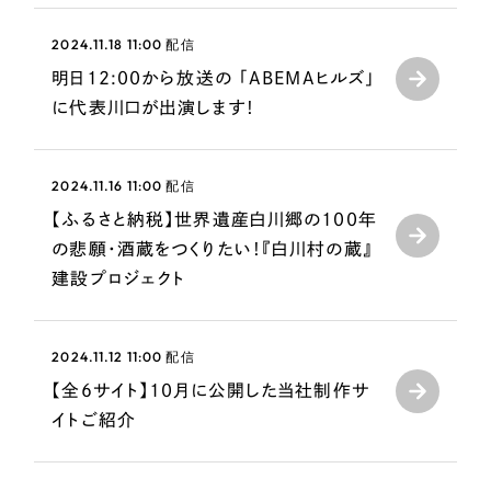
LP（ランディングページ）
（28件）
マーケティングDX支援
キャンペーン・プロモーションサイト
2024.11.18 11:00
配信
（12件）
Webサイト制作
明日12:00から放送の 「ABEMAヒルズ」
ブランディング（ロゴ・印刷物）
（90件）
に代表川口が出演します！
その他
（1件）
コーポレートサイト制作
オプションサービス
採用サイト制作
2024.11.16 11:00
配信
お客様インタビュー
【ふるさと納税】世界遺産白川郷の100年
ECサイト制作
の悲願・酒蔵をつくりたい！『白川村の蔵』
Outsourcing
ブランドサイト制作
建設プロジェクト
?
よくある質問
アウトソーシング（代行支援）
2024.11.12 11:00
配信
リープ・プロジェクト
【全6サイト】10月に公開した当社制作サ
「反響強化」を目的としたマーケティング代行
リープ・プロジェクト
／
マーケティング代行
イトご紹介
リープ・リクルーティング
SEO対策によるアクセス獲得、反響獲得などの"Webマーケティング"から、
ライン領域のマーケティングまでまるっと代行
「採用強化」を目的とした採用業務代行