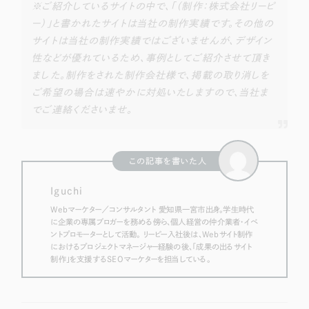
※ご紹介しているサイトの中で、「（制作：株式会社リーピ
ー）」と書かれたサイトは当社の制作実績です。その他の
サイトは当社の制作実績ではございませんが、デザイン
性などが優れているため、事例としてご紹介させて頂き
ました。制作をされた制作会社様で、掲載の取り消しを
ご希望の場合は速やかに対処いたしますので、当社ま
でご連絡くださいませ。
この記事を書いた人
Iguchi
Webマーケター／コンサルタント 愛知県一宮市出身。学生時代
に企業の専属ブロガーを務める傍ら、個人経営の仲介業者・イベ
ントプロモーターとして活動。 リーピー入社後は、Webサイト制作
におけるプロジェクトマネージャー経験の後、「成果の出るサイト
制作」を支援するSEOマーケターを担当している。