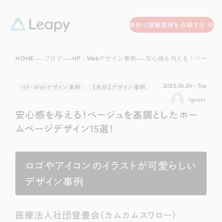
058-215-0066
無料で課題整理を依頼する
24時間受付
HOME
ブログ
HP・Webデザイン事例
安心感を与える！ベージュを基調としたホ
無料で課題整理を依頼する
資料請求
する
2025.06.24 - Tue
HP・Webデザイン事例
【色別】デザイン事例
資料請求する
Iguchi
安心感を与える！ベージュを基調としたホー
無料で課題整理を依頼
する
Company
ムページデザイン15選！
会社情報
採用情報
ロゴやアイコンのイラストが可愛らしい
Web Produce
デザイン事例
お役立ち情報
リーピーが選ばれる理由
会社概要
医療法人社団登豊会（カムカムスワロー）