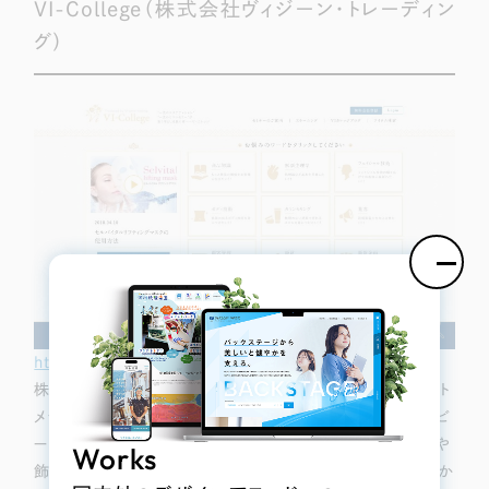
VI-College（株式会社ヴィジーン・トレーディン
グ）
https://vi-college.jp/
（制作：株式会社リーピー）
株式会社ヴィジーン・トレーディング様のビューティーサポート
メディアサイトを制作いたしました。ゴールドベージュとネイビ
ーの組み合わせで
上品で落ち着きのある雰囲気
に、ラインや
Works
飾り枠にクラシックなデザインを用いて、ラグジュアリー感とか