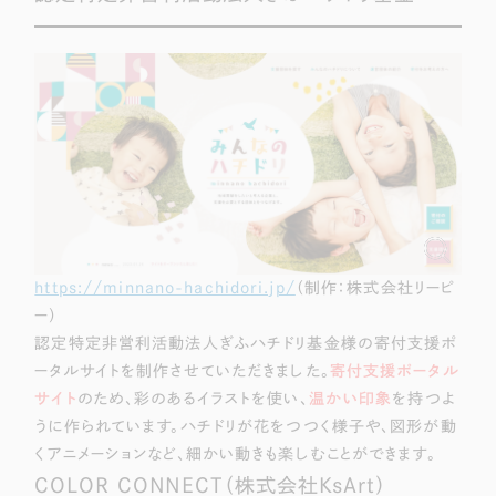
LP（ランディングページ）
（28件）
マーケティングDX支援
キャンペーン・プロモーションサイト
（12件）
Webサイト制作
ブランディング（ロゴ・印刷物）
（90件）
その他
（1件）
コーポレートサイト制作
オプションサービス
採用サイト制作
お客様インタビュー
ECサイト制作
Outsourcing
ブランドサイト制作
https://minnano-hachidori.jp/
（制作：株式会社リーピ
ー）
?
よくある質問
アウトソーシング（代行支援）
認定特定非営利活動法人ぎふハチドリ基金様の寄付支援ポ
リープ・プロジェクト
ータルサイトを制作させていただきました。
寄付支援ポータル
「反響強化」を目的としたマーケティング代行
サイト
のため、彩のあるイラストを使い、
温かい印象
を持つよ
リープ・プロジェクト
／
マーケティング代行
うに作られています。ハチドリが花をつつく様子や、図形が動
リープ・リクルーティング
SEO対策によるアクセス獲得、反響獲得などの"Webマーケティング"から、
ライン領域のマーケティングまでまるっと代行
くアニメーションなど、細かい動きも楽しむことができます。
「採用強化」を目的とした採用業務代行
COLOR CONNECT（株式会社KsArt）