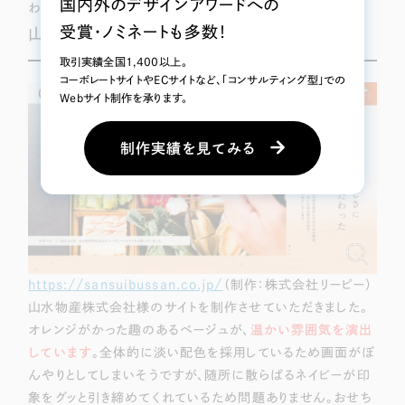
国内外のデザインアワードへの
わいらしさを演出しています。
受賞・ノミネートも多数！
山水物産株式会社
取引実績全国1,400以上。
コーボレートサイトやECサイトなど、「コンサルティング型」での
Webサイト制作を承ります。
制作実績を見てみる
https://sansuibussan.co.jp/
（制作：株式会社リーピー）
山水物産株式会社様のサイトを制作させていただきました。
オレンジがかった趣のあるベージュが、
温かい雰囲気を演出
しています
。全体的に淡い配色を採用しているため画面がぼ
んやりとしてしまいそうですが、随所に散らばるネイビーが印
象をグッと引き締めてくれているため問題ありません。おせち