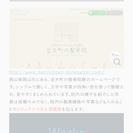
一部をご紹介します
ブックマークしたサイト
http://www.namikitown-bonesetter.com/
岡山県岡山市にある、並木町の整骨院様のホームページで
すべて
（624件）
す。シンプルで美しく、文字や写真が四角い形を使って整頓さ
れ、見やすくまとめられています。院内の様子を紹介した写
コーポレート・企業サイト
（278件）
真は設備のみでなく、院内の観葉植物の写真なども入れるこ
ブランドサイト・サービスサイト
（85件）
とで
リラックスできる雰囲気
を伝えます。
求人・採用サイト
（61件）
ECサイト（オンラインショップ）
（43件）
Works