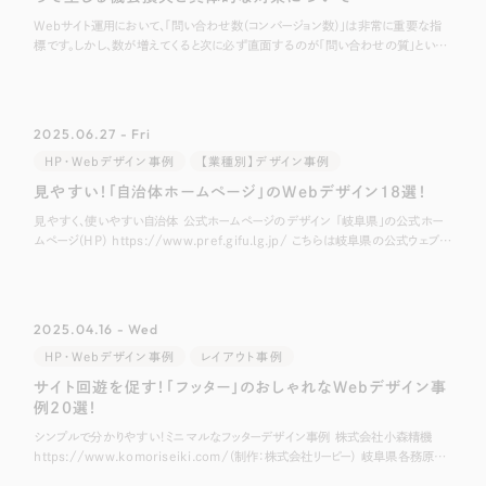
Webサイト運用において、「問い合わせ数（コンバージョン数）」は非常に重要な指
標です。しかし、数が増えてくると次に必ず直面するのが「問い合わせの質」という
課題です。 「自社のサービス対象外の方からの連絡が多い」 「確度が低く、相
2025.06.27 - Fri
HP・Webデザイン事例
【業種別】デザイン事例
見やすい！「自治体ホームページ」のWebデザイン18選！
見やすく、使いやすい自治体 公式ホームページのデザイン 「岐阜県」の公式ホー
ムページ（HP） https://www.pref.gifu.lg.jp/ こちらは岐阜県の公式ウェブサ
イトです。 丸みを帯びたデザインや、「清流の国ぎ
2025.04.16 - Wed
HP・Webデザイン事例
レイアウト事例
サイト回遊を促す！「フッター」のおしゃれなWebデザイン事
例20選！
シンプルで分かりやすい！ミニマルなフッターデザイン事例 株式会社小森精機
https://www.komoriseiki.com/（制作：株式会社リーピー） 岐阜県各務原市
にある精密機械部品加工業の企業、株式会社小森精機様のホーム