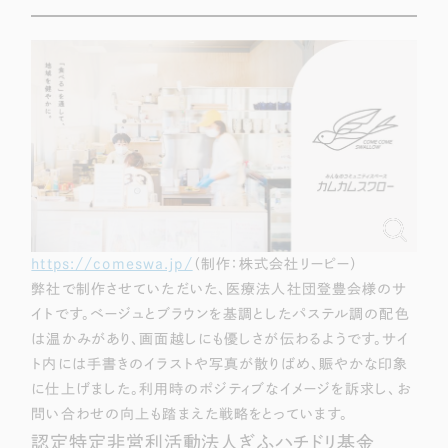
Webサイト制作
選ばれる理由
コーポレートサイト制作
採用サイト制作
サービス
ECサイト制作
Service
ブランドサイト制作
サービス紹介
ブランディング支援
一過性の広告に頼らず、
「仕組み」と「ノウハウ」
制作実績
を残す資産型DX支援をご提供します
すべて
（624件）
https://comeswa.jp/
（制作：株式会社リーピー）
コーポレート・企業サイト
弊社で制作させていただいた、医療法人社団登豊会様のサ
（278件）
イトです。ベージュとブラウンを基調としたパステル調の配色
ブランドサイト・サービスサイト
（85件）
は温かみがあり、画面越しにも優しさが伝わるようです。サイ
求人・採用サイト
（61件）
ト内には手書きのイラストや写真が散りばめ、賑やかな印象
ECサイト（オンラインショップ）
（43件）
に仕上げました。利用時のポジティブなイメージを訴求し、お
問い合わせの向上も踏まえた戦略をとっています。
ポータルサイト・メディアサイト
（39件）
認定特定非営利活動法人ぎふハチドリ基金