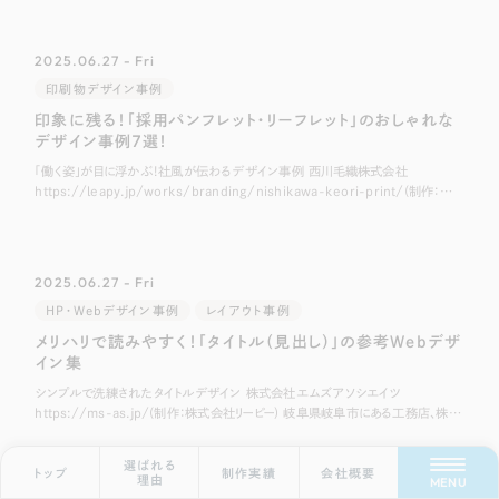
2025.06.27 - Fri
印刷物デザイン事例
印象に残る！「採用パンフレット・リーフレット」のおしゃれな
デザイン事例7選！
「働く姿」が目に浮かぶ！社風が伝わるデザイン事例 西川毛織株式会社
https://leapy.jp/works/branding/nishikawa-keori-print/(制作：株
式会社リーピー) 愛知県名古屋市にあるウール
2025.06.27 - Fri
HP・Webデザイン事例
レイアウト事例
メリハリで読みやすく！「タイトル（見出し）」の参考Webデザ
Scroll Down
イン集
シンプルで洗練されたタイトルデザイン 株式会社エムズアソシエイツ
https://ms-as.jp/(制作：株式会社リーピー) 岐阜県岐阜市にある工務店、株式
会社エムズアソシエイツ様のホームページです。 こちらはクレヨンで引い
選ばれる
トップ
制作実績
会社概要
理由
MENU
記事一覧にもどる