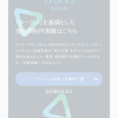
ポータルサイト・メディアサイト
（39件）
制作実績
LP（ランディングページ）
（28件）
キャンペーン・プロモーションサイト
（12件）
「ベージュ」を基調とした
ブランディング（ロゴ・印刷物）
（90件）
当社の制作実績はこちら
その他
（1件）
リーピーでは、「Webで地方をおもしろくする」というビジ
ョンのもと、全国各地の”地方企業”を中心にWebサイト
お客様インタビュー
制作を起点とした、集客・採用面の支援を行っておりま
す。（支援実績1,400社以上）
「ベージュ」を使った事例一覧
会社資料を見る