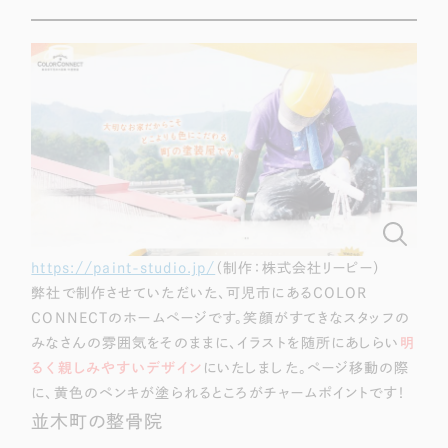
採用DX支援
その他のサービス
リープ・リクルーティング
／
採用業務代行
プライバシーポリシー
情報セキュリティ方針
求人票作成・面接など各種業務代行、採用の仕組み作り支援
AI倫理ポリシー
クッキーポリシー
サイトマップ
リープ・キャリア
／
人材紹介サービス
ウェブアクセシビリティ方針
完全成功報酬型のスカウト型ハイクラス人材紹介（岐阜・愛知）
カイゼンDX支援
Pace
／
クラウド型工数管理ツール
日報ツールで案件ごとの営業利益をリアルタイムに可視化
https://paint-studio.jp/
（制作：株式会社リーピー）
弊社で制作させていただいた、可児市にあるCOLOR
制作実績
CONNECTのホームページです。笑顔がすてきなスタッフの
みなさんの雰囲気をそのままに、イラストを随所にあしらい
明
Works
るく親しみやすいデザイン
にいたしました。ページ移動の際
に、黄色のペンキが塗られるところがチャームポイントです！
制作実績
並木町の整骨院
全国1,400社以上の支援実績の中から
実績の