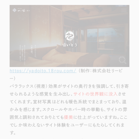
https://yadoito.18rou.com/
（制作：株式会社リーピ
ー）
パララックス（視差）効果がサイトの奥行きを強調して、引き寄
せられるような感覚を生み出し、
サイトの世界観に没入
させ
てくれます。宣材写真はどれも暖色系統でまとまっており、温
かみを感じます。スクロールやホバー時の挙動も、サイトの雰
囲気と調和されておりとても
優美
に仕上がっていますね。ここ
でしか味わえないサイト体験をユーザーにもたらしてくれま
す。