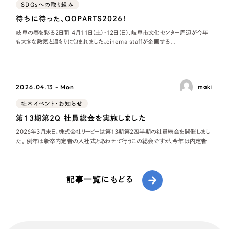
SDGsへの取り組み
待ちに待った、OOPARTS2026！
岐阜の春を彩る2日間 4月11日（土）・12日（日）、岐阜市文化センター周辺が今年
も大きな熱気と温もりに包まれました。cinema staffが企画する
「OOPARTS 2026」 が、2日間にわたって開催されたのです。今年で13年目1
2026.04.13 - Mon
maki
社内イベント・お知らせ
第13期第2Q 社員総会を実施しました
2026年3月末日、株式会社リーピーは第13期第2四半期の社員総会を開催しまし
た。 例年は新卒内定者の入社式とあわせて行うこの総会ですが、今年は内定者が
おらず社外ゲストも招待しなかったため、社員総会のみをじっくりと行うこととなり
ました。毎
記事一覧にもどる