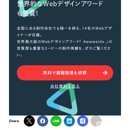
採用DX支援
その他のサービス
世界的なWebデザインアワード
も受賞！
リープ・リクルーティング
／
採用業務代行
プライバシーポリシー
情報セキュリティ方針
求人票作成・面接など各種業務代行、採用の仕組み作り支援
全国にある制作会社でも随一を誇る、14名のWebデザ
AI倫理ポリシー
クッキーポリシー
サイトマップ
リープ・キャリア
／
人材紹介サービス
イナーが在籍。
ウェブアクセシビリティ方針
完全成功報酬型のスカウト型ハイクラス人材紹介（岐阜・愛知）
世界最大級のWebデザインアワード「 Awwwards.」の
受賞歴も豊富なリーピーの制作実績を、ぜひご覧くださ
カイゼンDX支援
い。
Pace
／
クラウド型工数管理ツール
日報ツールで案件ごとの営業利益をリアルタイムに可視化
無料で課題整理を依頼
会社資料を見る
制作実績
Works
制作実績
Share
全国1,400社以上の支援実績の中から
実績の