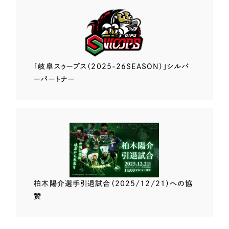
「岐阜スゥープス
（2025-26SEASON）」
シルバ
ーパートナー
柏木陽介選手
引退試合（2025/12/21）
への協
賛