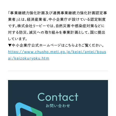
LP（ランディングページ）
（28件）
マーケティングDX支援
キャンペーン・プロモーションサイト
（12件）
「事業継続力強化計画及び連携事業継続力強化計画認定事
Webサイト制作
ブランディング（ロゴ・印刷物）
（90件）
業者」とは、経済産業省、中小企業庁が設けている認定制度
です。株式会社リーピーでは、自然災害や感染症対策などに
その他
（1件）
コーポレートサイト制作
対する防災、減災への取り組みを事業計画として、国に提出
オプションサービス
しています。
採用サイト制作
▼中小企業庁公式ホームページはこちらよりご覧ください。
お客様インタビュー
https://www.chusho.meti.go.jp/keiei/antei/bous
ECサイト制作
ai/keizokuryoku.htm
Outsourcing
ブランドサイト制作
?
よくある質問
アウトソーシング（代行支援）
リープ・プロジェクト
Contact
「反響強化」を目的としたマーケティング代行
リープ・プロジェクト
／
マーケティング代行
リープ・リクルーティング
SEO対策によるアクセス獲得、反響獲得などの"Webマーケティング"から、
ライン領域のマーケティングまでまるっと代行
お問い合わせ
「採用強化」を目的とした採用業務代行