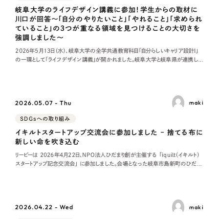
岐阜大学のライフデザイン講義に参加！学生からの取材に
川口が回答〜「自分のやりたいこと」「やれること」「求められ
ていること」の3つが重なる領域を見つけることの大切さを
強調しました〜
2026年5月13日（水）、岐阜大学の全学共通教育科目「自分らしいキャリア設計Ⅰ」
の一環として「ライフデザイン講義」が開かれました。岐阜大学と岐阜県が連携し、
県内のワーク・ライフ・バランス推進エクセレント企業の社員が学生の取材に応じる
こ
2026.05.07 - Thu
maki
SDGsへの取り組み
イキルトスタートアップ交流会に参加しました – 捨てる布に
新しい命を吹き込む
リーピーは 2026年4月22日、NPO法人ひだまり創が主催する 「iquilt（イキルト）
スタートアップ記念交流会」 に参加しました。会場となった岐阜市島新町のひだま
り創には、平均年齢 80 歳の元縫製職人「チームおーばー80」のメンバー
2026.04.22 - Wed
maki