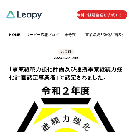
058-215-0066
無料で課題整理を依頼する
24時間受付
HOME
リーピー広報ブログ
未分類
「事業継続力強化計画及び連携事業継続力強化計画認定事
無料で課題整理を依頼する
資料請求
する
未分類
資料請求する
2020.11.29 - Sun
無料で課題整理を依頼
する
「事業継続力強化計画及び連携事業継続力強
Company
化計画認定事業者」に認定されました。
会社情報
採用情報
Web Produce
お役立ち情報
リーピーが選ばれる理由
会社概要