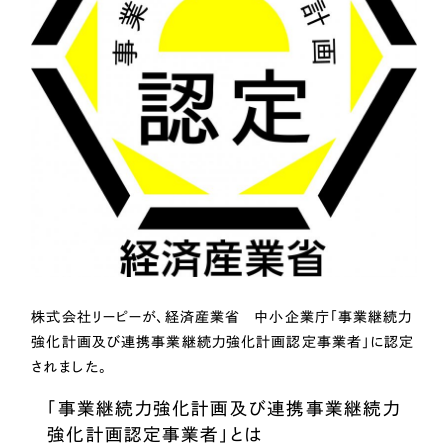
Webサイト制作
選ばれる理由
コーポレートサイト制作
採用サイト制作
サービス
ECサイト制作
Service
ブランドサイト制作
サービス紹介
ブランディング支援
一過性の広告に頼らず、
「仕組み」と「ノウハウ」
制作実績
を残す資産型DX支援をご提供します
すべて
（624件）
コーポレート・企業サイト
（278件）
株式会社リーピーが、経済産業省 中小企業庁「事業継続力
ブランドサイト・サービスサイト
（85件）
強化計画及び連携事業継続力強化計画認定事業者」に認定
求人・採用サイト
（61件）
されました。
ECサイト（オンラインショップ）
（43件）
「事業継続力強化計画及び連携事業継続力
ポータルサイト・メディアサイト
（39件）
強化計画認定事業者」とは