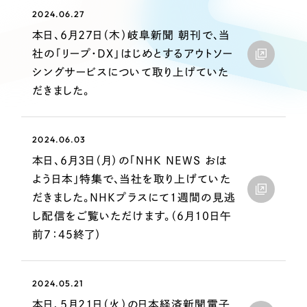
Webサイト制作
2024.06.27
選ばれる理由
コーポレートサイト制作
本日、6月27日（木）岐阜新聞 朝刊で、当
採用サイト制作
社の「リープ・DX」はじめとするアウトソー
サービス
シングサービスについて取り上げていた
ECサイト制作
Service
だきました。
ブランドサイト制作
サービス紹介
ブランディング支援
2024.06.03
一過性の広告に頼らず、
「仕組み」と「ノウハウ」
制作実績
本日、6月3日（月）の「NHK NEWS おは
を残す資産型DX支援をご提供します
すべて
（624件）
よう日本」特集で、当社を取り上げていた
だきました。NHKプラスにて１週間の見逃
コーポレート・企業サイト
（278件）
し配信をご覧いただけます。（6月10日午
ブランドサイト・サービスサイト
（85件）
前７：４５終了）
求人・採用サイト
（61件）
ECサイト（オンラインショップ）
（43件）
2024.05.21
ポータルサイト・メディアサイト
（39件）
本日、5月21日（火）の日本経済新聞電子