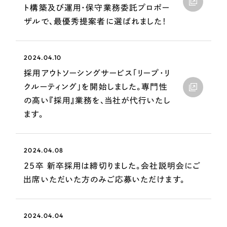
一部をご紹介します
ト構築及び運用・保守業務委託プロポー
ザルで、最優秀提案者に選ばれました！
ブックマークしたサイト
2024.04.10
採用アウトソーシングサービス「リープ・リ
クルーティング」を開始しました。専門性
の高い『採用』業務を、当社が代行いたし
ます。
すべて
（624件）
2024.04.08
コーポレート・企業サイト
（278件）
25卒 新卒採用は締切りました。会社説明会にご
ブランドサイト・サービスサイト
出席いただいた方のみご応募いただけます。
（85件）
求人・採用サイト
（61件）
ECサイト（オンラインショップ）
（43件）
2024.04.04