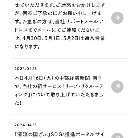
採用DX支援
その他のサービス
せていただきます。ご迷惑をおかけします
が、何卒ご了承のほどお願い申し上げま
リープ・リクルーティング
／
採用業務代行
す。お急ぎの方は、当社サポートメールア
プライバシーポリシー
情報セキュリティ方針
求人票作成・面接など各種業務代行、採用の仕組み作り支援
ドレスまでメールにてご連絡くださいま
AI倫理ポリシー
クッキーポリシー
サイトマップ
リープ・キャリア
／
人材紹介サービス
せ。4月30日、5月1日、5月2日は通常営業
ウェブアクセシビリティ方針
完全成功報酬型のスカウト型ハイクラス人材紹介（岐阜・愛知）
になります。
カイゼンDX支援
Pace
2024.04.16
／
クラウド型工数管理ツール
日報ツールで案件ごとの営業利益をリアルタイムに可視化
本日4月16日（火）の中部経済新聞 朝刊
で、当社の新サービス「リープ・リクルーテ
ィング」について取り上げていただきまし
制作実績
た！
Works
制作実績
2024.04.15
「清流の国ぎふ」SDGs推進ポータルサイ
全国1,400社以上の支援実績の中から
実績の