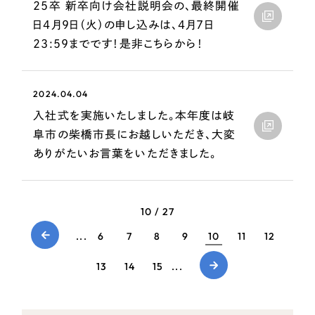
ポータルサイト・メディアサイト
（39件）
25卒 新卒向け会社説明会の、最終開催
LP（ランディングページ）
日4月9日（火）の申し込みは、4月7日
（28件）
23:59までです！是非こちらから！
キャンペーン・プロモーションサイト
（12件）
ブランディング（ロゴ・印刷物）
（90件）
その他
2024.04.04
（1件）
入社式を実施いたしました。本年度は岐
阜市の柴橋市長にお越しいただき、大変
お客様インタビュー
ありがたいお言葉をいただきました。
10 / 27
...
6
7
8
9
10
11
12
13
14
15
...