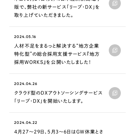
LP（ランディングページ）
（28件）
マーケティングDX支援
版で、弊社の新サービス「リープ・DX」を
キャンペーン・プロモーションサイト
（12件）
取り上げていただきました。
Webサイト制作
ブランディング（ロゴ・印刷物）
（90件）
その他
（1件）
コーポレートサイト制作
2024.05.16
オプションサービス
人材不足をまるっと解決する“地方企業
採用サイト制作
特化型”の総合採用支援サービス『地方
お客様インタビュー
ECサイト制作
採用WORKS』を公開いたしました！
Outsourcing
ブランドサイト制作
2024.04.26
?
よくある質問
アウトソーシング（代行支援）
クラウド型のDXアウトソーシングサービス
リープ・プロジェクト
「リープ・DX」を開始いたします。
「反響強化」を目的としたマーケティング代行
リープ・プロジェクト
／
マーケティング代行
リープ・リクルーティング
SEO対策によるアクセス獲得、反響獲得などの"Webマーケティング"から、
ライン領域のマーケティングまでまるっと代行
2024.04.22
「採用強化」を目的とした採用業務代行
4月27〜29日、5月3〜6日はGW休業とさ