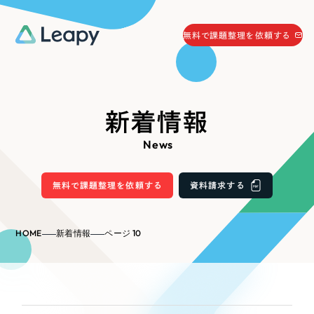
058-215-0066
無料で課題整理を依頼する
24時間受付
無料で課題整理を依頼する
資料請求
する
新着情報
資料請求する
News
無料で課題整理を依頼
する
Company
無料で課題整理を依頼する
資料請求する
会社情報
採用情報
HOME
新着情報
ページ 10
Web Produce
お役立ち情報
リーピーが選ばれる理由
会社概要