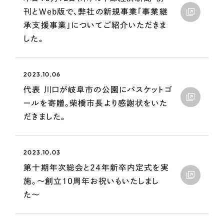
LP（ランディングページ）
（28件）
マーケティングDX支援
刊とWeb版で、弊社の新規事業「事業継
キャンペーン・プロモーションサイト
（12件）
承支援事業」についてご紹介いただきま
Webサイト制作
ブランディング（ロゴ・印刷物）
（90件）
した。
その他
（1件）
コーポレートサイト制作
オプションサービス
2023.10.06
採用サイト制作
代表 川口が岐阜市の公園にバスケットゴ
お客様インタビュー
ECサイト制作
ールを寄贈。柴橋市長より感謝状をいた
だきました。
Outsourcing
ブランドサイト制作
?
よくある質問
アウトソーシング（代行支援）
2023.10.03
リープ・プロジェクト
第十期年次総会と24年新卒内定式を実
「反響強化」を目的としたマーケティング代行
施。〜創立10周年お祝いもいたしまし
リープ・プロジェクト
／
マーケティング代行
リープ・リクルーティング
SEO対策によるアクセス獲得、反響獲得などの"Webマーケティング"から、
た〜
ライン領域のマーケティングまでまるっと代行
「採用強化」を目的とした採用業務代行