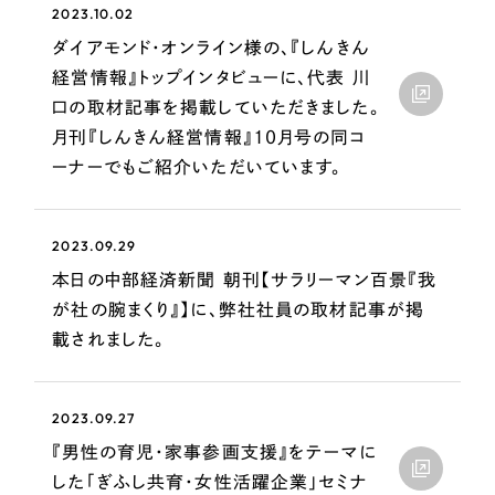
採用DX支援
その他のサービス
2023.10.02
ダイアモンド・オンライン様の、『しんきん
リープ・リクルーティング
／
採用業務代行
経営情報』トップインタビューに、代表 川
プライバシーポリシー
情報セキュリティ方針
求人票作成・面接など各種業務代行、採用の仕組み作り支援
口の取材記事を掲載していただきました。
AI倫理ポリシー
クッキーポリシー
サイトマップ
リープ・キャリア
／
人材紹介サービス
月刊『しんきん経営情報』10月号の同コ
ウェブアクセシビリティ方針
完全成功報酬型のスカウト型ハイクラス人材紹介（岐阜・愛知）
ーナーでもご紹介いただいています。
カイゼンDX支援
Pace
2023.09.29
／
クラウド型工数管理ツール
日報ツールで案件ごとの営業利益をリアルタイムに可視化
本日の中部経済新聞 朝刊【サラリーマン百景『我
が社の腕まくり』】に、弊社社員の取材記事が掲
載されました。
制作実績
Works
2023.09.27
制作実績
『男性の育児・家事参画支援』をテーマに
した「ぎふし共育・女性活躍企業」セミナ
全国1,400社以上の支援実績の中から
実績の