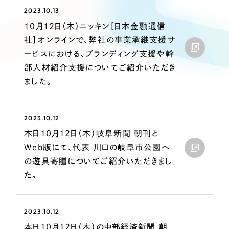
Webサイト制作
2023.10.13
選ばれる理由
コーポレートサイト制作
10月12日（木）ニッキン［日本金融通信
採用サイト制作
社］オンラインで、弊社の事業承継支援サ
サービス
ービスにおける、ブランディング支援や幹
ECサイト制作
Service
部人材紹介支援についてご紹介いただき
ブランドサイト制作
ました。
サービス紹介
ブランディング支援
一過性の広告に頼らず、
「仕組み」と「ノウハウ」
制作実績
2023.10.12
を残す資産型DX支援をご提供します
すべて
（624件）
本日10月12日（木）岐阜新聞 朝刊と
Web版にて、代表 川口の岐阜市公園へ
コーポレート・企業サイト
（278件）
の遊具寄贈についてご紹介いただきまし
ブランドサイト・サービスサイト
（85件）
た。
求人・採用サイト
（61件）
ECサイト（オンラインショップ）
（43件）
2023.10.12
ポータルサイト・メディアサイト
（39件）
本日10月12日（木）の中部経済新聞 朝