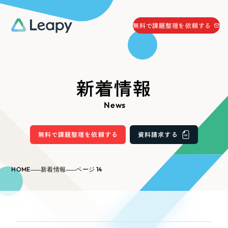
058-215-0066
無料で課題整理を依頼する
24時間受付
無料で課題整理を依頼する
資料請求
する
新着情報
資料請求する
News
無料で課題整理を依頼
する
Company
無料で課題整理を依頼する
資料請求する
会社情報
採用情報
HOME
新着情報
ページ 14
Web Produce
お役立ち情報
リーピーが選ばれる理由
会社概要