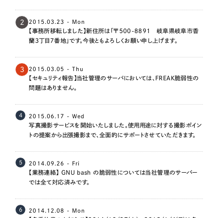
2
2015.03.23 - Mon
【事務所移転しました】新住所は「〒500-8891 岐阜県岐阜市香
蘭3丁目7番地」です。今後ともよろしくお願い申し上げます。
3
2015.03.05 - Thu
【セキュリティ報告】当社管理のサーバにおいては、FREAK脆弱性の
問題はありません。
4
2015.06.17 - Wed
写真撮影サービスを開始いたしました。使用用途に対する撮影ポイン
トの提案から出張撮影まで、全面的にサポートさせていただきます。
5
2014.09.26 - Fri
【業務連絡】 GNU bash の脆弱性については当社管理のサーバー
では全て対応済みです。
6
2014.12.08 - Mon