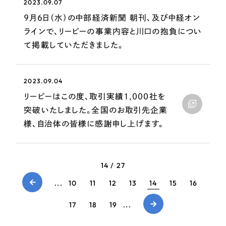
ポータルサイト・メディアサイト
2023.09.07
（39件）
LP（ランディングページ）
9月6日（水）の中部経済新聞 朝刊、及び中経オン
（28件）
ラインで、リーピーの事業内容と川口の抱負につい
キャンペーン・プロモーションサイト
（12件）
て掲載していただきました。
ブランディング（ロゴ・印刷物）
（90件）
その他
（1件）
2023.09.04
リーピーはこの度、取引実績1,000社を
お客様インタビュー
突破いたしました。全国のお取引先企業
様、自治体の皆様に感謝申し上げます。
14 / 27
...
10
11
12
13
14
15
16
17
18
19
...