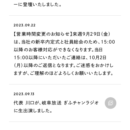
一部をご紹介します
ーに登壇いたしました。
ブックマークしたサイト
2023.09.22
【営業時間変更のお知らせ】来週9月29日（金）
は、当社の新卒内定式と社員総会のため、15:00
以降のお客様対応ができなくなります。当日
15:00以降にいただいたご連絡は、10月2日
（月）以降のご返信となります。ご迷惑をおかけし
ますが、ご理解のほどよろしくお願いいたします。
すべて
（624件）
コーポレート・企業サイト
2023.09.13
（278件）
ブランドサイト・サービスサイト
代表 川口が、岐阜放送 ぎふチャンラジオ
（85件）
に生出演しました。
求人・採用サイト
（61件）
ECサイト（オンラインショップ）
（43件）