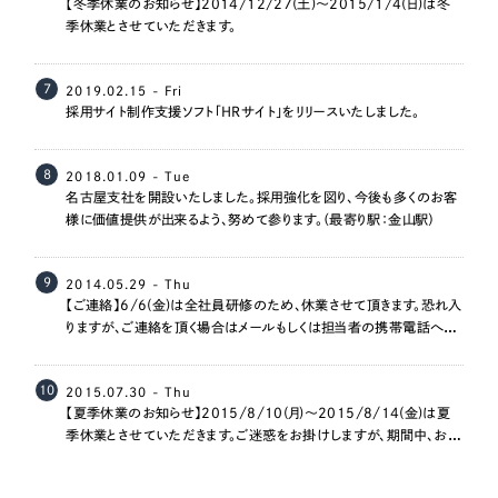
【冬季休業のお知らせ】2014/12/27(土)～2015/1/4(日)は冬
季休業とさせていただきます。
7
2019.02.15 - Fri
採用サイト制作支援ソフト「HRサイト」をリリースいたしました。
8
2018.01.09 - Tue
名古屋支社を開設いたしました。採用強化を図り、今後も多くのお客
様に価値提供が出来るよう、努めて参ります。（最寄り駅：金山駅）
9
2014.05.29 - Thu
【ご連絡】6/6(金)は全社員研修のため、休業させて頂きます。恐れ入
りますが、ご連絡を頂く場合はメールもしくは担当者の携帯電話への
ご連絡をお願いいたします。
10
2015.07.30 - Thu
【夏季休業のお知らせ】2015/8/10(月)～2015/8/14(金)は夏
季休業とさせていただきます。ご迷惑をお掛けしますが、期間中、お急
ぎの方は各担当者まで直接ご連絡くださいませ。