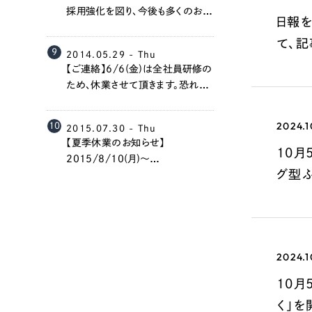
058-215-00
採用強化を図り、今後も多くのお客
日報を
様に価値提供が出来るよう、努め
24時間受付
て、記
て参ります。（最寄り駅：金山駅）
9
2014.05.29 - Thu
【ご連絡】6/6(金)は全社員研修の
無料で課題整理を依頼する
ため、休業させて頂きます。恐れ入
りますが、ご連絡を頂く場合はメー
ルもしくは担当者の携帯電話への
2024.1
資料請求する
10
2015.07.30 - Thu
ご連絡をお願いいたします。
【夏季休業のお知らせ】
10月
2015/8/10(月)～
グ型
2015/8/14(金)は夏季休業とさ
せていただきます。ご迷惑をお掛け
しますが、期間中、お急ぎの方は各
担当者まで直接ご連絡くださいま
せ。
2024.1
10月
く」を