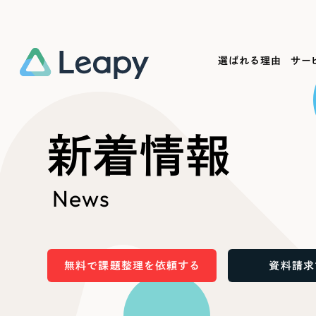
選ばれる理由
サー
Service
Works
Company
Useful
新着情報
サービス紹介
制作実績
会社概要
お役立ち情報
We
News
一過性の広告に頼らず、
全国1,400社以上の支援実績
可能性をひらくデザインで
リーピーによるお役立ち情報を
コー
「仕組み」と「ノウハウ」を残す資産型DX
ら
しあわせな毎日をつくる
ます
支援をご提供します
実績の一部をご紹介します
EC
無料で課題整理を依頼する
資料請求
?
ブックマークしたサイ