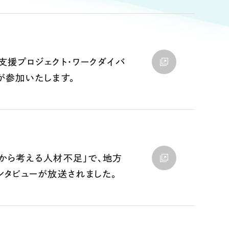
ト
（12件）
90件）
支援プロジェクト・ワークダイバ
が参加いたします。
g
）
ケティング代行
業から考える人材不足」で、地方
ンタビューが放送されました。
業務代行