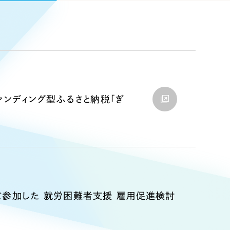
Pace
／
クラウド型工数管理ツール
日報ツールで案件ごとの営業利益をリアルタイムに可視化
発信
信
ァンディング型ふるさと納税「ぎ
）
85件）
43件）
て参加した 就労困難者支援 雇用促進検討
39件）