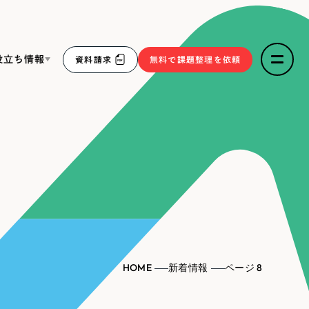
役立ち情報
資料請求
無料で課題整理を依頼
ce
リープ・リクルーティング
／
採用業務代行
求人票作成・面接など各種業務代行、採用の仕組み作り支
３点セット
援
リープ・キャリア
／
人材紹介サービス
sへの取り組み
完全成功報酬型のスカウト型ハイクラス人材紹介（岐阜・愛
知）
報
HOME
新着情報
ページ 8
2件）