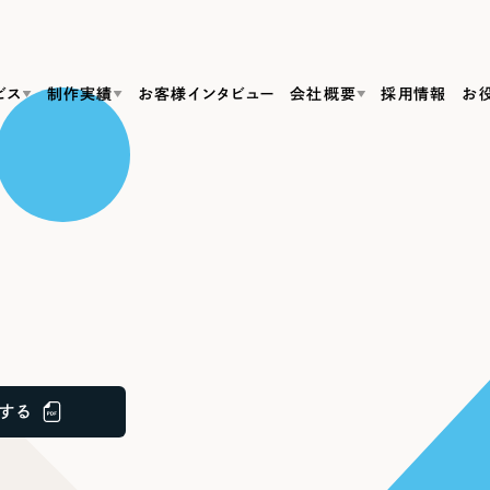
ビス
制作実績
お客様インタビュー
会社概要
採用情報
お
Web Produ
すべて
（624件）
コーポレート・企業サイト
（278件）
リーピーがわかる資料３点セット
bサイト制作
ブランドサイト・サービスサイト
リーピーが選ばれる理由
（85件）
リーピーのWebサイト制作・会社概要・サービスがわかる
会社概要
の中か
ご紹介し
求人・採用サイト
お役立ち資料
（61件）
Webサイト制作
ポレートサイト制作
採用サイト制作
代表挨拶
SDG
すぐに使える資料をダウンロード
ECサイト（オンラインショップ）
（43件）
コーポレートサイト制作
サイト制作
ブランドサイト制作
ポータルサイト・メディアサイト
メディア掲載・取材依頼
新着情
（39件）
する
採用サイト制作
LP（ランディングページ）
（28件）
よくある質問
ト
ECサイト制作
リーピーブログ
採用情報
キャンペーン・プロモーションサイト
（1
ブランドサイト制作
Webデザイン・Webマーケティングに関する情報を発信