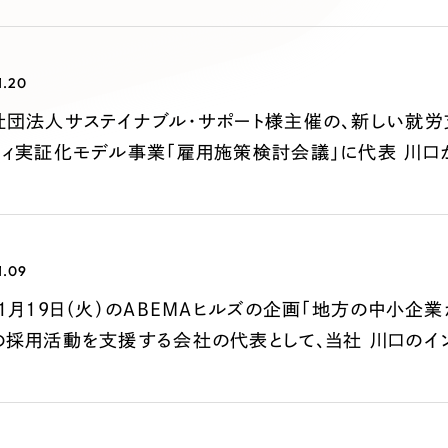
キャンペーン・プロモーションサイ
ブランディング（ロゴ・印刷物）
（
その他
（1件）
1.20
社団法人サステイナブル・サポート様主催の、新しい就労
ティ実証化モデル事業「雇用施策検討会議」に代表 川口
Outsourcin
アウトソーシング（代行支援
リープ・プロジェクト
1.09
「反響強化」を目的としたマー
1月19日（火）のABEMAヒルズの企画「地方の中小企
リープ・リクルーティング
の採用活動を支援する会社の代表として、当社 川口のイ
「採用強化」を目的とした採用
その他のサービス