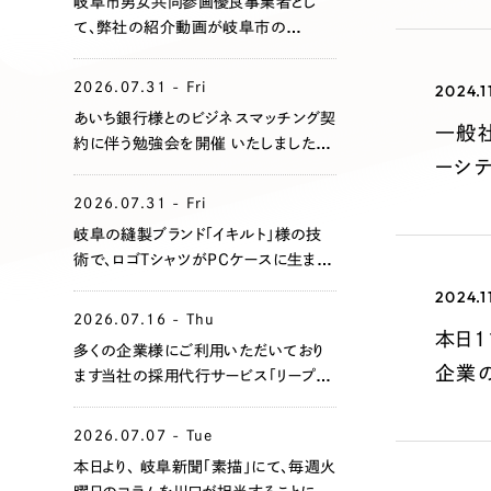
岐阜市男女共同参画優良事業者とし
て、弊社の紹介動画が岐阜市の
Youtubeにアップされました！
2026.07.31 - Fri
2024.1
あいち銀行様とのビジネスマッチング契
一般
約に伴う勉強会を開催 いたしました。
ーシ
地域企業の課題共有と支援体制の強
化を目指してまいります。
2026.07.31 - Fri
岐阜の縫製ブランド「イキルト」様の技
術で、ロゴTシャツがPCケースに生まれ
変わりました！
2024.1
2026.07.16 - Thu
本日1
多くの企業様にご利用いただいており
企業
ます当社の採用代行サービス「リープ・リ
クルーティング」において、このたび支援
企業全体での累計エントリー数が
2026.07.07 - Tue
1,000名を突破いたしました。
本日より、 岐阜新聞「素描」にて、毎週火