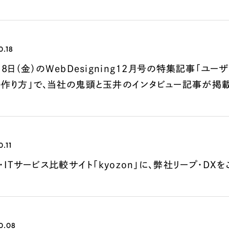
広報ブログ
メルマガアーカイブ
0.18
18日（金）のWebDesigning12月号の特集記事「
の作り方」で、当社の鬼頭と玉井のインタビュー記事が掲載
プライバシーポリシー
情報セキュ
クッキーポリシー
サイトマップ
0.11
客様も歓迎。
S・ITサービス比較サイト「kyozon」に、弊社リープ・D
セプトの策定からお任
化するサイト構成、デザ
0.08