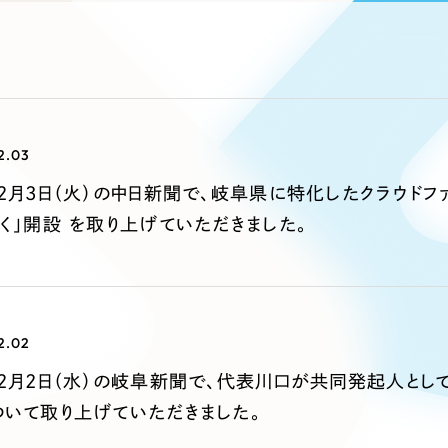
ブランディング（ロゴ・印刷物）
ブランディング支援
・プロジェクト
広報ブログ
（90件）
／
マーケティング代行
リーピーの取り組みに関するお知らせ・イベントの様子を
策によるアクセス獲得、反響獲得などの"Webマーケティン
その他
（1件）
オプションサービス
代表ブログ
などのオフライン領域のマーケティングまでまるっと代行
代表川口が経営・Web戦略・地方創生に関する情報を発
お客様インタビュー
メールマガジンアーカイブ
2.03
過去に配信したメールマガジンのアーカイブ
制作実績
2月3日（火）の中日新聞で、岐阜県に特化したクラウドフ
く」開設 を取り上げていただきました。
すべて
（624件）
コーポレート・企業サイト
（278件
ブランドサイト・サービスサイト
（
求人・採用サイト
（61件）
2.02
ECサイト（オンラインショップ）
（
12月2日（水）の岐阜新聞で、代表川口が共同発起人とし
ポータルサイト・メディアサイト
（
ついて取り上げていただきました。
LP（ランディングページ）
（28件）