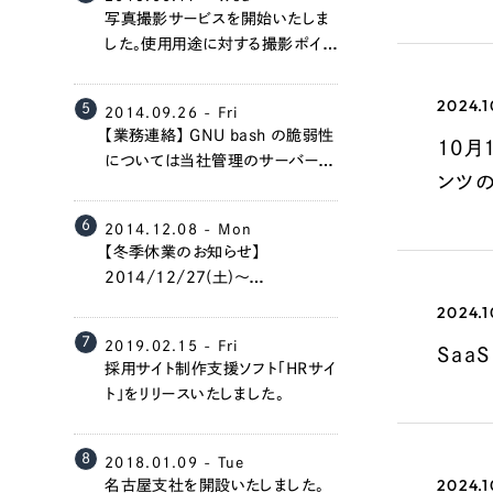
写真撮影サービスを開始いたしま
した。使用用途に対する撮影ポイン
トの提案から出張撮影まで、全面
的にサポートさせていただきます。
2024.1
5
2014.09.26 - Fri
【業務連絡】 GNU bash の脆弱性
10月
については当社管理のサーバーで
ンツ
は全て対応済みです。
6
2014.12.08 - Mon
Contact Us
【冬季休業のお知らせ】
2014/12/27(土)～
2015/1/4(日)は冬季休業とさせ
2024.1
ていただきます。
初めてのサイト制作で何をすればいいかお困りのお
7
2019.02.15 - Fri
Saa
現状の課題抽出やサイトの目的の整理、サイトコン
採用サイト制作支援ソフト「HRサイ
せください。もちろん、Web集客の戦略設計を具現
ト」をリリースいたしました。
イン、機能面までご提案します。
8
2018.01.09 - Tue
2024.1
名古屋支社を開設いたしました。