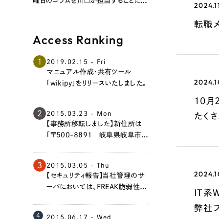
曜日のコラムを川口が担当することにな
2024.1
りました。 第1回のテーマは「合理と
運」。 ぜひご覧ください！
転職メ
Access Ranking
1
2019.02.15 - Fri
マニュアル作成・共有ツール
2024.1
「wikipy」をリリースいたしました。
10月
2
2015.03.23 - Mon
たく
【事務所移転しました】新住所は
「〒500-8891 岐阜県岐阜市香
蘭3丁目7番地」です。今後ともよろ
しくお願い申し上げます。
3
2015.03.05 - Thu
2024.1
【セキュリティ報告】当社管理のサ
ーバにおいては、FREAK脆弱性の
IT系
問題はありません。
弊社
4
2015.06.17 - Wed