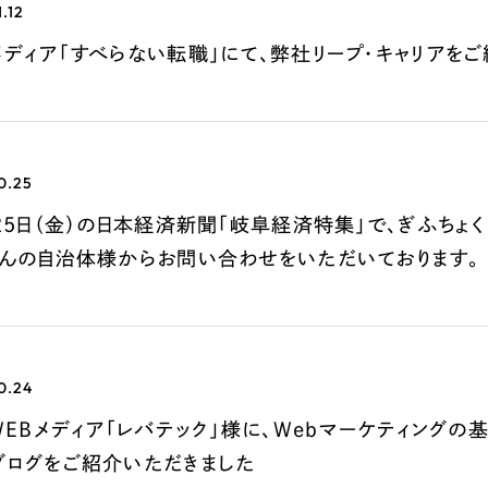
1.12
Company
ディア「すべらない転職」にて、弊社リープ・キャリアをご
会社情報
会社概要
0.25
代表挨拶
25日（金）の日本経済新聞「岐阜経済特集」で、ぎふちょ
SDGsに向けた取り組み
さんの自治体様からお問い合わせをいただいております。
メディア掲載と取材依頼
新着情報
採用情報
0.24
ブログ
WEBメディア「レバテック」様に、Webマーケティングの
リーピーブログ
ブログをご紹介いただきました
代表ブログ