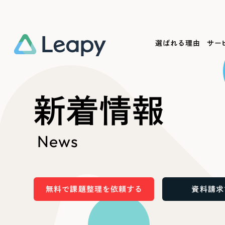
選ばれる理由
サー
Service
Works
Company
Useful
新着情報
サービス紹介
制作実績
会社概要
お役立ち情報
We
News
一過性の広告に頼らず、
全国1,400社以上の支援実績
可能性をひらくデザインで
リーピーによるお役立ち情報を
コー
「仕組み」と「ノウハウ」を残す資産型DX
ら
しあわせな毎日をつくる
ます
支援をご提供します
実績の一部をご紹介します
EC
無料で課題整理を依頼する
資料請求
?
ブックマークしたサイ