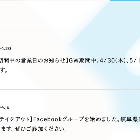
ブランディング（ロゴ・印刷物）
ブランディング支援
・プロジェクト
広報ブログ
（90件）
／
マーケティング代行
リーピーの取り組みに関するお知らせ・イベントの様子を
策によるアクセス獲得、反響獲得などの"Webマーケティン
その他
（1件）
オプションサービス
代表ブログ
などのオフライン領域のマーケティングまでまるっと代行
代表川口が経営・Web戦略・地方創生に関する情報を発
お客様インタビュー
メールマガジンアーカイブ
04.20
過去に配信したメールマガジンのアーカイブ
制作実績
期間中の営業日のお知らせ】GW期間中、4/30(木)、5/1(
す。
すべて
（624件）
コーポレート・企業サイト
（278件
ブランドサイト・サービスサイト
（
求人・採用サイト
（61件）
4.16
ECサイト（オンラインショップ）
（
テイクアウト】Facebookグループを始めました。岐
ポータルサイト・メディアサイト
（
ます。ぜひご参加ください。
LP（ランディングページ）
（28件）