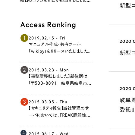
曜日のコラムを川口が担当することにな
新型
りました。 第1回のテーマは「合理と
運」。 ぜひご覧ください！
Access Ranking
1
2019.02.15 - Fri
2020.
マニュアル作成・共有ツール
「wikipy」をリリースいたしました。
新型コ
2
2015.03.23 - Mon
【事務所移転しました】新住所は
「〒500-8891 岐阜県岐阜市香
2020.
蘭3丁目7番地」です。今後ともよろ
しくお願い申し上げます。
岐阜
3
2015.03.05 - Thu
【セキュリティ報告】当社管理のサ
委託
ーバにおいては、FREAK脆弱性の
問題はありません。
4
2015.06.17 - Wed