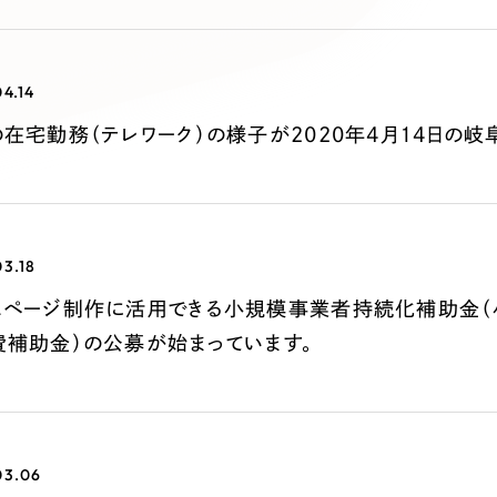
キャンペーン・プロモーションサイ
ブランディング（ロゴ・印刷物）
（
その他
（1件）
4.14
在宅勤務（テレワーク）の様子が2020年4月14日の
Outsourcin
アウトソーシング（代行支援
3.18
リープ・プロジェクト
ムページ制作に活用できる小規模事業者持続化補助金
「反響強化」を目的としたマー
費補助金）の公募が始まっています。
リープ・リクルーティング
「採用強化」を目的とした採用
その他のサービス
03.06