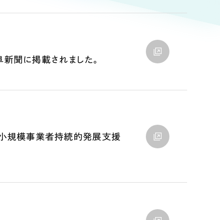
ト
（12件）
90件）
岐阜新聞に掲載されました。
g
）
（小規模事業者持続的発展支援
ケティング代行
業務代行