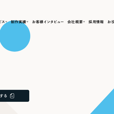
ビス
制作実績
お客様インタビュー
会社概要
採用情報
お
Web Produ
すべて
（624件）
コーポレート・企業サイト
（278件）
リーピーがわかる資料３点セット
bサイト制作
ブランドサイト・サービスサイト
リーピーが選ばれる理由
（85件）
リーピーのWebサイト制作・会社概要・サービスがわかる
会社概要
の中か
ご紹介し
求人・採用サイト
お役立ち資料
（61件）
Webサイト制作
ポレートサイト制作
採用サイト制作
代表挨拶
SDG
すぐに使える資料をダウンロード
ECサイト（オンラインショップ）
（43件）
コーポレートサイト制作
サイト制作
ブランドサイト制作
ポータルサイト・メディアサイト
メディア掲載・取材依頼
新着情
（39件）
する
採用サイト制作
LP（ランディングページ）
（28件）
よくある質問
ト
ECサイト制作
リーピーブログ
採用情報
キャンペーン・プロモーションサイト
（1
ブランドサイト制作
Webデザイン・Webマーケティングに関する情報を発信