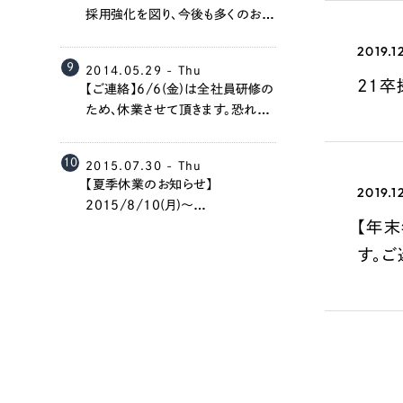
058-215-00
採用強化を図り、今後も多くのお客
様に価値提供が出来るよう、努め
24時間受付
2019.1
て参ります。（最寄り駅：金山駅）
9
2014.05.29 - Thu
21
【ご連絡】6/6(金)は全社員研修の
無料で課題整理を依頼する
ため、休業させて頂きます。恐れ入
りますが、ご連絡を頂く場合はメー
ルもしくは担当者の携帯電話への
資料請求する
10
2015.07.30 - Thu
ご連絡をお願いいたします。
【夏季休業のお知らせ】
2019.1
2015/8/10(月)～
【年末
2015/8/14(金)は夏季休業とさ
せていただきます。ご迷惑をお掛け
す。
しますが、期間中、お急ぎの方は各
担当者まで直接ご連絡くださいま
せ。