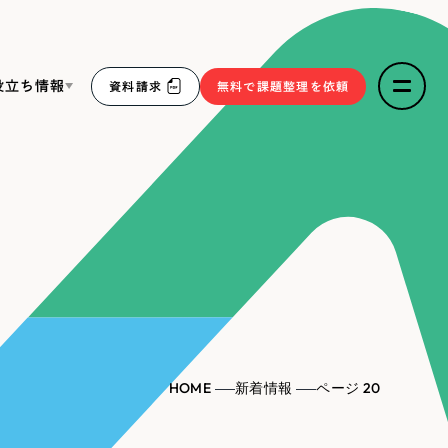
役立ち情報
資料請求
無料で課題整理を依頼
ce
リープ・リクルーティング
／
採用業務代行
求人票作成・面接など各種業務代行、採用の仕組み作り支
３点セット
援
リープ・キャリア
／
人材紹介サービス
sへの取り組み
完全成功報酬型のスカウト型ハイクラス人材紹介（岐阜・愛
知）
報
HOME
新着情報
ページ 20
2件）