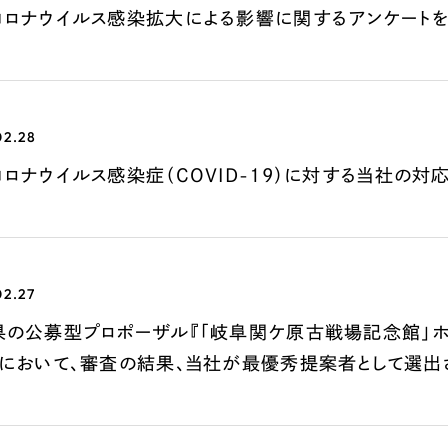
コロナウイルス感染拡大による影響に関するアンケート
Company
会社情報
02.28
会社概要
ロナウイルス感染症（COVID-19）に対する当社の対
代表挨拶
SDGsに向けた取り組み
メディア掲載と取材依頼
新着情報
02.27
採用情報
県の公募型プロポーザル『「岐阜関ケ原古戦場記念館」
』において、審査の結果、当社が最優秀提案者として選出
ブログ
リーピーブログ
代表ブログ