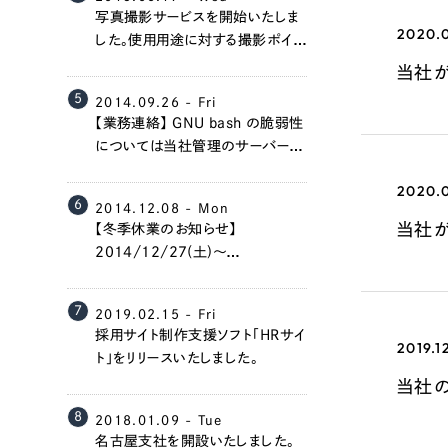
写真撮影サービスを開始いたしま
2020.0
した。使用用途に対する撮影ポイン
トの提案から出張撮影まで、全面
当社
的にサポートさせていただきます。
5
2014.09.26 - Fri
【業務連絡】 GNU bash の脆弱性
については当社管理のサーバーで
は全て対応済みです。
2020.0
6
2014.12.08 - Mon
Contact Us
当社
【冬季休業のお知らせ】
2014/12/27(土)～
2015/1/4(日)は冬季休業とさせ
ていただきます。
初めてのサイト制作で何をすればいいかお困りのお
7
2019.02.15 - Fri
現状の課題抽出やサイトの目的の整理、サイトコン
採用サイト制作支援ソフト「HRサイ
2019.1
せください。もちろん、Web集客の戦略設計を具現
ト」をリリースいたしました。
イン、機能面までご提案します。
当社の
8
2018.01.09 - Tue
名古屋支社を開設いたしました。