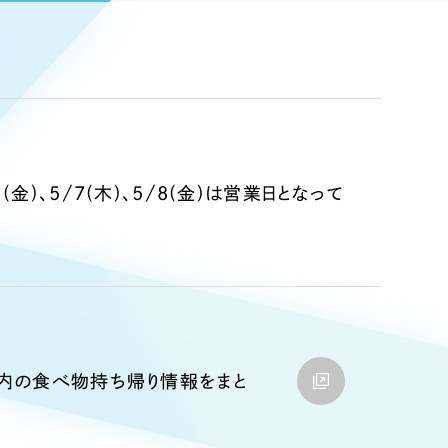
Pace
／
クラウド型工数管理ツール
日報ツールで案件ごとの営業利益をリアルタイムに可視化
発信
信
金)、5/7(木)、5/8(金)は営業日となって
）
85件）
43件）
阜県内の食べ物持ち帰り情報をまと
39件）