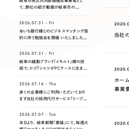
岐阜市男女共同参画優良事業者とし
て、弊社の紹介動画が岐阜市の
Youtubeにアップされました！
2026.07.31 - Fri
2020.0
あいち銀行様とのビジネスマッチング契
当社の
約に伴う勉強会を開催 いたしました。
地域企業の課題共有と支援体制の強
化を目指してまいります。
2026.07.31 - Fri
岐阜の縫製ブランド「イキルト」様の技
術で、ロゴTシャツがPCケースに生まれ
2020.0
変わりました！
ホー
2026.07.16 - Thu
事業
多くの企業様にご利用いただいており
ます当社の採用代行サービス「リープ・リ
クルーティング」において、このたび支援
企業全体での累計エントリー数が
2026.07.07 - Tue
1,000名を突破いたしました。
本日より、 岐阜新聞「素描」にて、毎週火
2020.