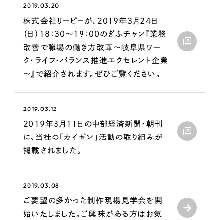
2019.03.20
一部をご紹介します
株式会社リーピーが、2019年3月24日
ブックマークしたサイト
（日）18：30～19：00のぎふチャン『業務
改善で職場の働き方改革～岐阜県ワー
ク・ライフ・バランス推進エクセレント企業
～』で紹介されます。ぜひご覧ください。
2019.03.12
2019年3月11日の中部経済新聞・朝刊
に、当社の「カイゼン」活動の取り組みが
すべて
（624件）
掲載されました。
コーポレート・企業サイト
（278件）
ブランドサイト・サービスサイト
（85件）
2019.03.08
求人・採用サイト
（61件）
ご要望の多かった制作現場見学会を開
ECサイト（オンラインショップ）
（43件）
始いたしました。ご興味がある方はお気