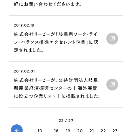
ポータルサイト・メディアサイト
（39件）
軽にお問い合わせくださいませ。
LP（ランディングページ）
（28件）
キャンペーン・プロモーションサイト
（12件）
2019.02.18
ブランディング（ロゴ・印刷物）
（90件）
株式会社リーピーが「岐阜県ワーク・ライ
その他
（1件）
フ・バランス推進エクセレント企業」に認
定されました。
お客様インタビュー
2019.02.01
株式会社リーピーが、公益財団法人岐阜
県産業経済振興センターの [ 海外展開
に役立つ企業リスト ] に掲載されました。
22 / 27
...
10
...
18
19
20
21
22
23