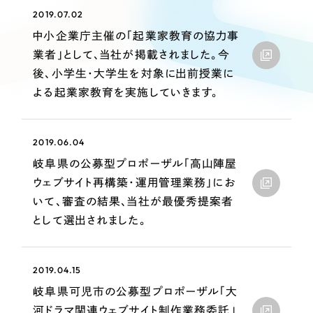
Webサイト制作
2019.07.02
選ばれる理由
コーポレートサイト制作
中小企業庁主催の「起業家教育の協力事
採用サイト制作
業者」として、当社が掲載されました。今
サービス
後、小学生・大学生を対象に出前授業に
ECサイト制作
Service
よる起業家教育を実施していきます。
ブランドサイト制作
サービス紹介
ブランディング支援
2019.06.04
一過性の広告に頼らず、
「仕組み」と「ノウハウ」
制作実績
岐阜県の公募型プロポーザル「高山陣屋
を残す資産型DX支援をご提供します
すべて
（624件）
ウェブサイト再構築・運用管理業務」にお
いて、審査の結果、当社が最優秀提案者
コーポレート・企業サイト
（278件）
として選出されました。
ブランドサイト・サービスサイト
（85件）
求人・採用サイト
（61件）
2019.04.15
ECサイト（オンラインショップ）
（43件）
岐阜県可児市の公募型プロポーザル「大
ポータルサイト・メディアサイト
（39件）
河ドラマ関連ウェブサイト制作業務委託」