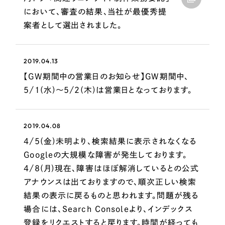
LP（ランディングページ）
（28件）
マーケティングDX支援
において、審査の結果、当社が最優秀提
キャンペーン・プロモーションサイト
（12件）
案者として選出されました。
Webサイト制作
ブランディング（ロゴ・印刷物）
（90件）
その他
（1件）
コーポレートサイト制作
2019.04.13
オプションサービス
【GW期間中の営業日のお知らせ】GW期間中、
採用サイト制作
5/1(水)～5/2(木)は営業日となっております。
お客様インタビュー
ECサイト制作
Outsourcing
ブランドサイト制作
2019.04.08
4/5(金)未明より、検索結果に表示されなくなる
?
よくある質問
アウトソーシング（代行支援）
Googleの大規模な障害が発生しております。
リープ・プロジェクト
4/8(月)現在、障害はほぼ解消しているとの公式
「反響強化」を目的としたマーケティング代行
アナウンスは出ておりますので、順次正しい検索
リープ・プロジェクト
／
マーケティング代行
リープ・リクルーティング
SEO対策によるアクセス獲得、反響獲得などの"Webマーケティング"から、
結果の表示に戻るものと思われます。問題が残る
ライン領域のマーケティングまでまるっと代行
「採用強化」を目的とした採用業務代行
場合には、Search Consoleより、インデックス
登録をリクエストすると戻ります。時間が経っても