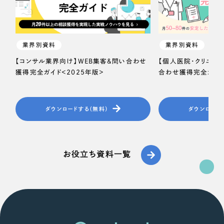
業界別資料
業界別資料
【コンサル業界向け】WEB集客＆問い合わせ
【個人医院・クリニッ
獲得完全ガイド＜2025年版＞
合わせ獲得完全ガイド
ダウンロードする（無料）
ダウンロード
お役立ち資料一覧