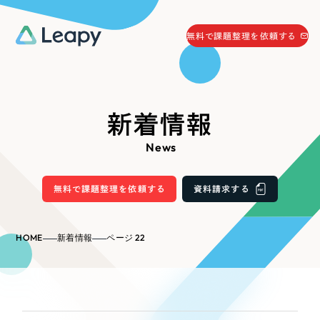
058-215-0066
無料で課題整理を依頼する
24時間受付
無料で課題整理を依頼する
資料請求
する
新着情報
資料請求する
News
無料で課題整理を依頼
する
Company
無料で課題整理を依頼する
資料請求する
会社情報
採用情報
HOME
新着情報
ページ 22
Web Produce
お役立ち情報
リーピーが選ばれる理由
会社概要