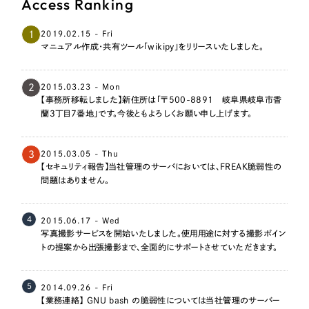
Access Ranking
1
2019.02.15 - Fri
マニュアル作成・共有ツール「wikipy」をリリースいたしました。
2
2015.03.23 - Mon
【事務所移転しました】新住所は「〒500-8891 岐阜県岐阜市香
蘭3丁目7番地」です。今後ともよろしくお願い申し上げます。
3
2015.03.05 - Thu
【セキュリティ報告】当社管理のサーバにおいては、FREAK脆弱性の
問題はありません。
4
2015.06.17 - Wed
写真撮影サービスを開始いたしました。使用用途に対する撮影ポイン
トの提案から出張撮影まで、全面的にサポートさせていただきます。
5
2014.09.26 - Fri
【業務連絡】 GNU bash の脆弱性については当社管理のサーバー