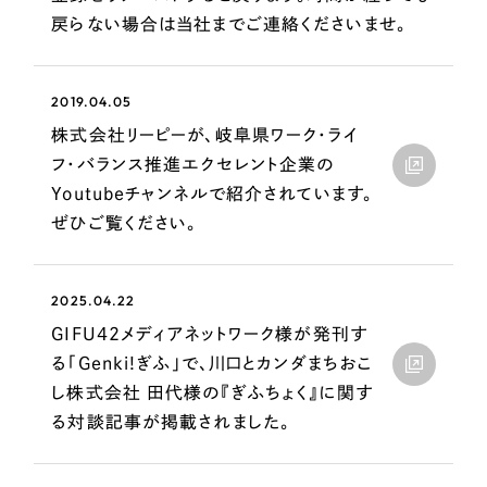
採用DX支援
その他のサービス
戻らない場合は当社までご連絡くださいませ。
リープ・リクルーティング
／
採用業務代行
プライバシーポリシー
情報セキュリティ方針
求人票作成・面接など各種業務代行、採用の仕組み作り支援
2019.04.05
AI倫理ポリシー
クッキーポリシー
サイトマップ
リープ・キャリア
／
人材紹介サービス
株式会社リーピーが、岐阜県ワーク・ライ
ウェブアクセシビリティ方針
完全成功報酬型のスカウト型ハイクラス人材紹介（岐阜・愛知）
フ・バランス推進エクセレント企業の
カイゼンDX支援
Youtubeチャンネルで紹介されています。
ぜひご覧ください。
Pace
／
クラウド型工数管理ツール
日報ツールで案件ごとの営業利益をリアルタイムに可視化
2025.04.22
GIFU42メディアネットワーク様が発刊す
制作実績
る「Genki!ぎふ」で、川口とカンダまちおこ
Works
し株式会社 田代様の『ぎふちょく』に関す
る対談記事が掲載されました。
制作実績
全国1,400社以上の支援実績の中から
実績の