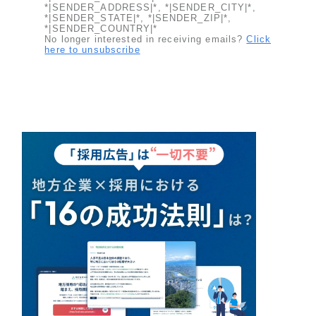
ポータルサイト・メディアサイト
（39件）
*|SENDER_ADDRESS|*, *|SENDER_CITY|*,
*|SENDER_STATE|*, *|SENDER_ZIP|*,
LP（ランディングページ）
（28件）
*|SENDER_COUNTRY|*
No longer interested in receiving emails?
Click
キャンペーン・プロモーションサイト
（12件）
here to unsubscribe
ブランディング（ロゴ・印刷物）
（90件）
その他
（1件）
お客様インタビュー