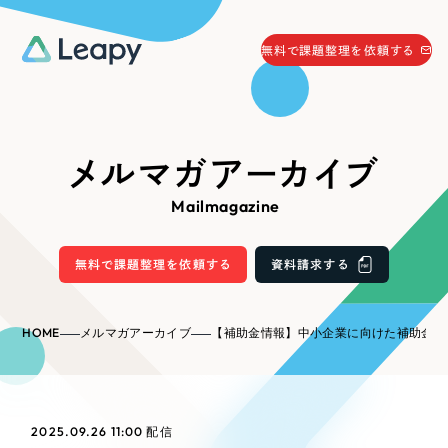
058-215-0066
無料で課題整理を依頼する
24時間受付
無料で課題整理を依頼する
資料請求
する
メルマガアーカイブ
資料請求する
Mailmagazine
無料で課題整理を依頼
する
Company
無料で課題整理を依頼する
資料請求する
会社情報
採用情報
HOME
メルマガアーカイブ
【補助金情報】中小企業に向けた補助金が公開されました（岐阜県養老
Web Produce
お役立ち情報
リーピーが選ばれる理由
会社概要
2025.09.26 11:00
配信