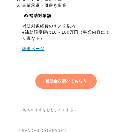
一部をご紹介します
事業承継・引継ぎ事業
✍️補助対象額
ブックマークしたサイト
補助対象経費の１／２以内
※補助限度額は10～100万円（事業内容によ
り異なる）
詳細ページ
補助金を調べてもらう
すべて
（624件）
コーポレート・企業サイト
（278件）
ブランドサイト・サービスサイト
（85件）
～地方の未来をおもしろくする～
求人・採用サイト
（61件）
ECサイト（オンラインショップ）
（43件）
*|SENDER_COMPANY|*