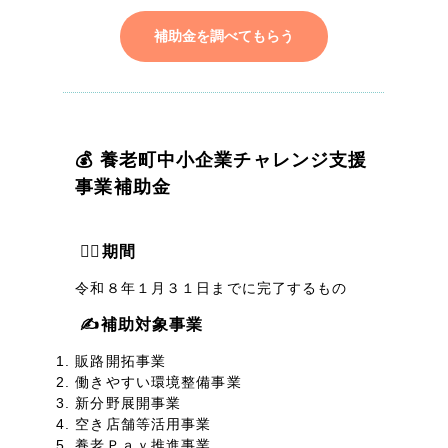
採用DX支援
その他のサービス
補助金を調べてもらう
リープ・リクルーティング
／
採用業務代行
プライバシーポリシー
情報セキュリティ方針
求人票作成・面接など各種業務代行、採用の仕組み作り支援
AI倫理ポリシー
クッキーポリシー
サイトマップ
リープ・キャリア
／
人材紹介サービス
ウェブアクセシビリティ方針
完全成功報酬型のスカウト型ハイクラス人材紹介（岐阜・愛知）
💰 養老町中小企業チャレンジ支援
カイゼンDX支援
事業補助金
Pace
／
クラウド型工数管理ツール
日報ツールで案件ごとの営業利益をリアルタイムに可視化
💁‍♀️期間
令和８年１月３１日までに完了するもの
制作実績
✍️補助対象事業
Works
販路開拓事業
働きやすい環境整備事業
制作実績
新分野展開事業
空き店舗等活用事業
全国1,400社以上の支援実績の中から
実績の
養老Ｐａｙ推進事業