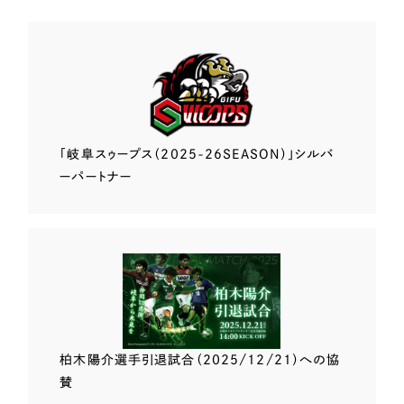
「岐阜スゥープス
（2025-26SEASON）」
シルバ
ーパートナー
柏木陽介選手
引退試合（2025/12/21）
への協
賛