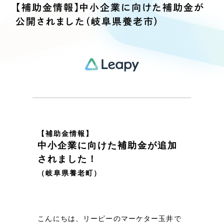
Webサイト制作
【補助金情報】中小企業に向けた補助金が
選ばれる理由
公開されました（岐阜県養老市）
コーポレートサイト制作
採用サイト制作
サービス
ECサイト制作
Service
ブランドサイト制作
サービス紹介
ブランディング支援
一過性の広告に頼らず、
「仕組み」と「ノウハウ」
制作実績
を残す資産型DX支援をご提供します
すべて
（624件）
【補助金情報】
コーポレート・企業サイト
中小企業に向けた補助金が追加
（278件）
されました！
ブランドサイト・サービスサイト
（85件）
（岐阜県養老町）
求人・採用サイト
（61件）
ECサイト（オンラインショップ）
（43件）
ポータルサイト・メディアサイト
（39件）
こんにちは、リーピーのマーケター玉井で