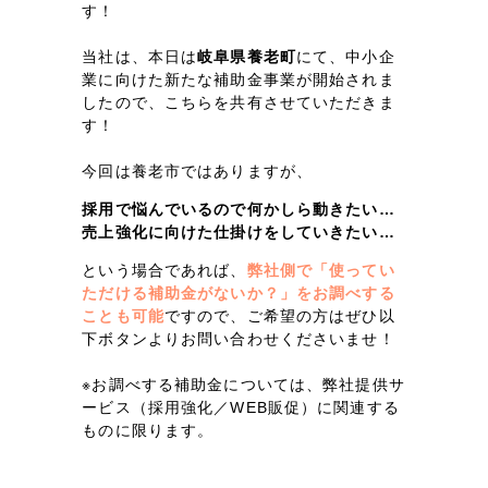
LP（ランディングページ）
（28件）
す！
マーケティングDX支援
キャンペーン・プロモーションサイト
（12件）
当社は、本日は
岐阜県養老町
にて、中小企
Webサイト制作
ブランディング（ロゴ・印刷物）
業に向けた新たな補助金事業が開始されま
（90件）
したので、こちらを共有させていただきま
その他
（1件）
コーポレートサイト制作
す！
オプションサービス
今回は養老市ではありますが、
採用サイト制作
お客様インタビュー
採用で悩んでいるので何かしら動きたい…
ECサイト制作
売上強化に向けた仕掛けをしていきたい…
Outsourcing
ブランドサイト制作
という場合であれば、
弊社側で「使ってい
ただける補助金がないか？」をお調べする
?
よくある質問
ことも可能
ですので、ご希望の方はぜひ以
アウトソーシング（代行支援）
下ボタンよりお問い合わせくださいませ！
リープ・プロジェクト
※お調べする補助金については、弊社提供サ
「反響強化」を目的としたマーケティング代行
リープ・プロジェクト
／
マーケティング代行
ービス（採用強化／WEB販促）に関連する
リープ・リクルーティング
SEO対策によるアクセス獲得、反響獲得などの"Webマーケティング"から、
ものに限ります。
ライン領域のマーケティングまでまるっと代行
「採用強化」を目的とした採用業務代行