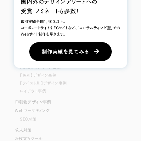
国内外のデザインアワードへの
HPリニューアルについて
コーポレートサイトについて
受賞・ノミネートも多数！
メディアサイトについて
取引実績全国1,400以上。
サービスサイトについて
コーボレートサイトやECサイトなど、「コンサルティング型」での
ECサイトについて
Webサイト制作を承ります。
ブランドサイトについて
補助金／助成金情報
制作実績を見てみる
HP・Webデザイン事例
【業種別】デザイン事例
【色別】デザイン事例
【テイスト別】デザイン事例
レイアウト事例
印刷物デザイン事例
Webマーケティング
SEO対策
求人対策
お役立ちツール