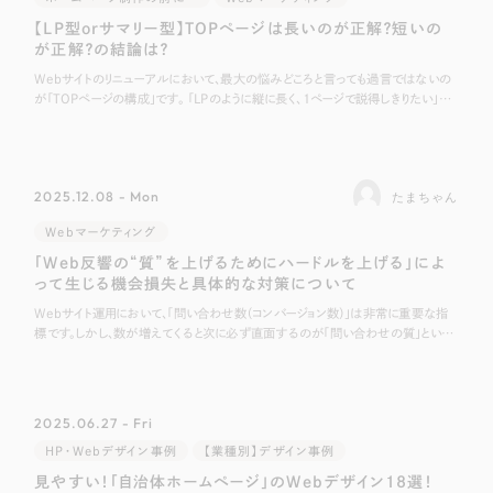
【LP型orサマリー型】TOPページは長いのが正解？短いの
が正解？の結論は？
Webサイトのリニューアルにおいて、最大の悩みどころと言っても過言ではないの
が「TOPページの構成」です。 「LPのように縦に長く、1ページで説得しきりたい」
「いや、TOPはあくまで目次として機能させ、詳細ページへ誘導すべきだ
2025.12.08 - Mon
たまちゃん
Webマーケティング
「Web反響の“質”を上げるためにハードルを上げる」によ
って生じる機会損失と具体的な対策について
Webサイト運用において、「問い合わせ数（コンバージョン数）」は非常に重要な指
標です。しかし、数が増えてくると次に必ず直面するのが「問い合わせの質」という
課題です。 「自社のサービス対象外の方からの連絡が多い」 「確度が低く、相
2025.06.27 - Fri
HP・Webデザイン事例
【業種別】デザイン事例
見やすい！「自治体ホームページ」のWebデザイン18選！