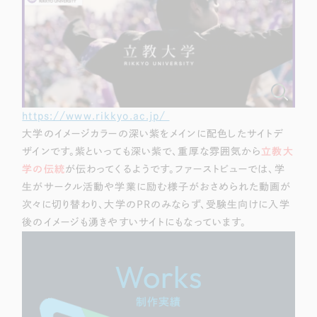
ポータルサイト・メディアサイト
（39件）
LP（ランディングページ）
（28件）
キャンペーン・プロモーションサイト
（12件）
ブランディング（ロゴ・印刷物）
（90件）
その他
（1件）
https://www.rikkyo.ac.jp/
大学のイメージカラーの深い紫をメインに配色したサイトデ
お客様インタビュー
ザインです。紫といっても深い紫で、重厚な雰囲気から
立教大
学の伝統
が伝わってくるようです。ファーストビューでは、学
生がサークル活動や学業に励む様子がおさめられた動画が
次々に切り替わり、大学のPRのみならず、受験生向けに入学
後のイメージも湧きやすいサイトにもなっています。
Works
制作実績