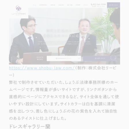
Webサイト制作
選ばれる理由
コーポレートサイト制作
採用サイト制作
サービス
ECサイト制作
Service
ブランドサイト制作
サービス紹介
ブランディング支援
一過性の広告に頼らず、
「仕組み」と「ノウハウ」
制作実績
を残す資産型DX支援をご提供します
https://www.shobu-law.com/
（制作：株式会社リーピ
すべて
（624件）
ー）
弊社で制作させていただいた、しょうぶ法律事務所様のホー
コーポレート・企業サイト
（278件）
ムページです。情報量が多いサイトですが、リンクボタンから
ブランドサイト・サービスサイト
（85件）
直感的にページにアクセスできるなど、サイト全体を通して使
求人・採用サイト
（61件）
いやすい設計にしています。サイトカラーは白を基調に清潔
ECサイト（オンラインショップ）
感を出しつつ、差し色にしょうぶの花の紫色を入れて独自性
（43件）
のあるテイストに仕上げました。
ポータルサイト・メディアサイト
（39件）
ドレスギャラリー蘭