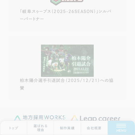
「岐阜スゥープス
（2025-26SEASON）」
シルバ
ーパートナー
柏木陽介選手
引退試合（2025/12/21）
への協
賛
Scroll Down
選ばれる
トップ
制作実績
会社概要
理由
MENU