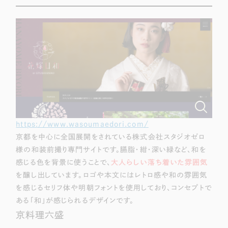
採用DX支援
その他のサービス
リープ・リクルーティング
／
採用業務代行
プライバシーポリシー
情報セキュリティ方針
求人票作成・面接など各種業務代行、採用の仕組み作り支援
AI倫理ポリシー
クッキーポリシー
サイトマップ
リープ・キャリア
／
人材紹介サービス
ウェブアクセシビリティ方針
完全成功報酬型のスカウト型ハイクラス人材紹介（岐阜・愛知）
カイゼンDX支援
Pace
／
クラウド型工数管理ツール
https://www.wasoumaedori.com/
日報ツールで案件ごとの営業利益をリアルタイムに可視化
京都を中心に全国展開をされている株式会社スタジオゼロ
様の和装前撮り専門サイトです。臙脂・紺・深い緑など、和を
制作実績
感じる色を背景に使うことで、
大人らしい落ち着いた雰囲気
を醸し出しています。ロゴや本文にはレトロ感や和の雰囲気
Works
を感じるセリフ体や明朝フォントを使用しており、コンセプトで
ある「和」が感じられるデザインです。
制作実績
京料理六盛
全国1,400社以上の支援実績の中から
実績の