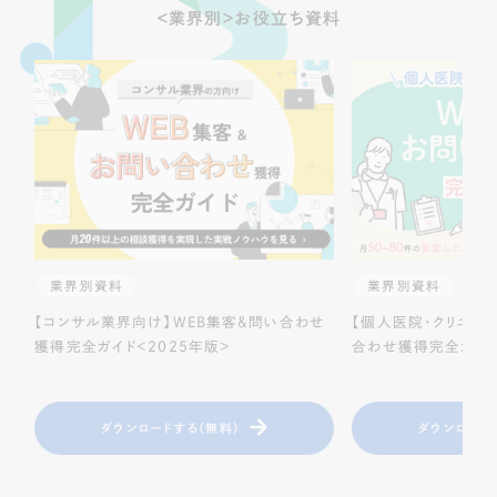
＜業界別＞お役立ち資料
業界別資料
業界別資料
【コンサル業界向け】WEB集客＆問い合わせ
【個人医院・クリニッ
獲得完全ガイド＜2025年版＞
合わせ獲得完全ガイド
ダウンロードする（無料）
ダウンロード