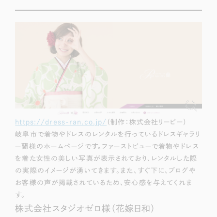
LP（ランディングページ）
（28件）
マーケティングDX支援
キャンペーン・プロモーションサイト
（12件）
Webサイト制作
ブランディング（ロゴ・印刷物）
（90件）
その他
（1件）
コーポレートサイト制作
オプションサービス
採用サイト制作
お客様インタビュー
ECサイト制作
Outsourcing
ブランドサイト制作
https://dress-ran.co.jp/
（制作：株式会社リーピー）
岐阜市で着物やドレスのレンタルを行っているドレスギャラリ
?
よくある質問
アウトソーシング（代行支援）
ー蘭様のホームページです。ファーストビューで着物やドレス
を着た女性の美しい写真が表示されており、レンタルした際
リープ・プロジェクト
の実際のイメージが湧いてきます。また、すぐ下に、ブログや
「反響強化」を目的としたマーケティング代行
リープ・プロジェクト
／
マーケティング代行
お客様の声が掲載されているため、安心感を与えてくれま
リープ・リクルーティング
SEO対策によるアクセス獲得、反響獲得などの"Webマーケティング"から、
す。
ライン領域のマーケティングまでまるっと代行
「採用強化」を目的とした採用業務代行
株式会社スタジオゼロ様（花嫁日和）