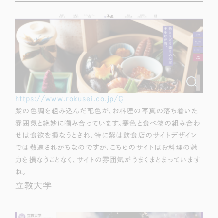
一部をご紹介します
ブックマークしたサイト
https://www.rokusei.co.jp/Ç
紫の色調を組み込んだ配色が、お料理の写真の落ち着いた
雰囲気と絶妙に噛み合っています。寒色と食べ物の組み合わ
せは食欲を損なうとされ、特に紫は飲食店のサイトデザイン
すべて
（624件）
では敬遠されがちなのですが、こちらのサイトはお料理の魅
コーポレート・企業サイト
（278件）
力を損なうことなく、サイトの雰囲気がうまくまとまっています
ブランドサイト・サービスサイト
ね。
（85件）
立教大学
求人・採用サイト
（61件）
ECサイト（オンラインショップ）
（43件）