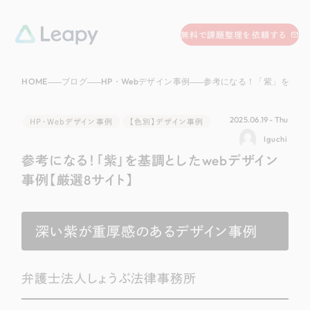
058-215-0066
無料で課題整理を依頼する
24時間受付
HOME
ブログ
HP・Webデザイン事例
参考になる！「紫」を基調としたwebデザ
無料で課題整理を依頼する
資料請求
する
2025.06.19 - Thu
HP・Webデザイン事例
【色別】デザイン事例
資料請求する
Iguchi
参考になる！「紫」を基調としたwebデザイン
無料で課題整理を依頼
する
Company
事例【厳選8サイト】
会社情報
採用情報
深い紫が重厚感のあるデザイン事例
Web Produce
お役立ち情報
弁護士法人しょうぶ法律事務所
リーピーが選ばれる理由
会社概要