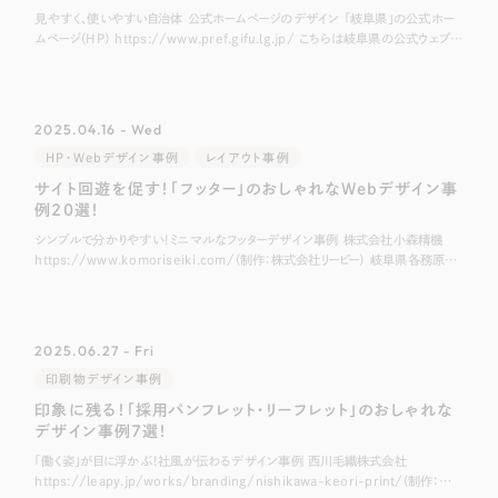
見やすく、使いやすい自治体 公式ホームページのデザイン 「岐阜県」の公式ホー
ムページ（HP） https://www.pref.gifu.lg.jp/ こちらは岐阜県の公式ウェブサ
イトです。 丸みを帯びたデザインや、「清流の国ぎ
2025.04.16 - Wed
HP・Webデザイン事例
レイアウト事例
サイト回遊を促す！「フッター」のおしゃれなWebデザイン事
例20選！
シンプルで分かりやすい！ミニマルなフッターデザイン事例 株式会社小森精機
https://www.komoriseiki.com/（制作：株式会社リーピー） 岐阜県各務原市
にある精密機械部品加工業の企業、株式会社小森精機様のホーム
2025.06.27 - Fri
印刷物デザイン事例
印象に残る！「採用パンフレット・リーフレット」のおしゃれな
デザイン事例7選！
「働く姿」が目に浮かぶ！社風が伝わるデザイン事例 西川毛織株式会社
https://leapy.jp/works/branding/nishikawa-keori-print/(制作：株