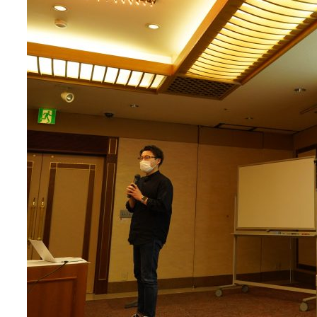
ブランディング（ロゴ・印刷物）
ブランディング支援
・プロジェクト
広報ブログ
（90件）
／
マーケティング代行
リーピーの取り組みに関するお知らせ・イベントの様子を
策によるアクセス獲得、反響獲得などの"Webマーケティン
その他
（1件）
オプションサービス
代表ブログ
などのオフライン領域のマーケティングまでまるっと代行
代表川口が経営・Web戦略・地方創生に関する情報を発
お客様インタビュー
メールマガジンアーカイブ
過去に配信したメールマガジンのアーカイブ
制作実績
すべて
（624件）
コーポレート・企業サイト
（278件
ブランドサイト・サービスサイト
（
求人・採用サイト
（61件）
ECサイト（オンラインショップ）
（
ポータルサイト・メディアサイト
（
LP（ランディングページ）
（28件）