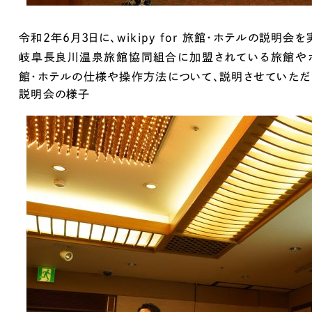
キャンペーン・プロモーションサイ
ブランディング（ロゴ・印刷物）
（
令和2年6月3日に、wikipy for 旅館・ホテルの説明会
その他
（1件）
岐阜長良川温泉旅館協同組合に加盟されている旅館やホテル
館・ホテルの仕様や操作方法について、説明させていただ
説明会の様子
Outsourcin
アウトソーシング（代行支援
リープ・プロジェクト
「反響強化」を目的としたマー
リープ・リクルーティング
「採用強化」を目的とした採用
その他のサービス