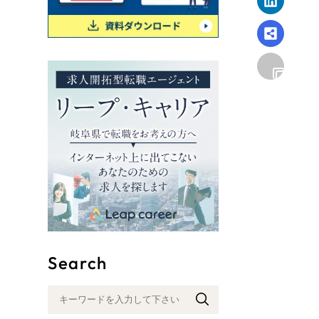
リープ
SEO対
グ"から、
広報支援
Search