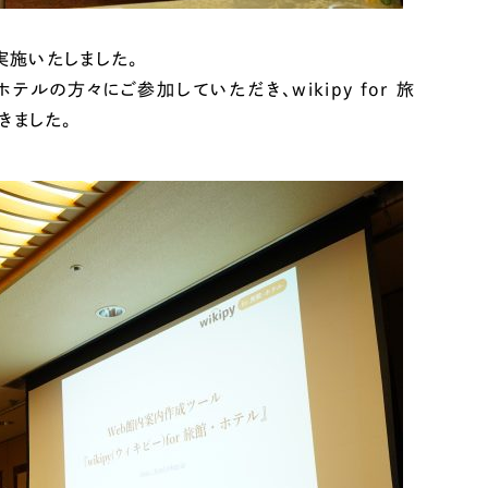
ト
（12件）
90件）
を実施いたしました。
の方々にご参加していただき、wikipy for 旅
きました。
g
）
ケティング代行
業務代行