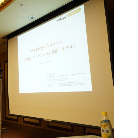
Pace
／
クラウド型工数管理ツール
日報ツールで案件ごとの営業利益をリアルタイムに可視化
発信
信
）
85件）
43件）
39件）