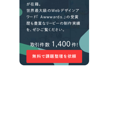
が在籍。
世界最大級のWebデザインア
ワード「 Awwwards.」の受賞
歴も豊富なリーピーの制作実績
を、ぜひご覧ください。
1,400
取引件数
件!
無料で課題整理を依頼