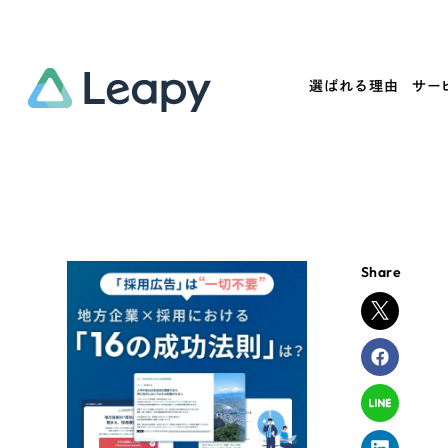
選ばれる理由
サー
Service
Works
Company
Useful
サービス紹介
制作実績
会社概要
お役立ち情報
We
Share
一過性の広告に頼らず、
全国1,400社以上の支援実績
可能性をひらくデザインで
リーピーによるお役立ち情報を
コー
「仕組み」と「ノウハウ」を残す資産型DX
ら
しあわせな毎日をつくる
ます
支援をご提供します
実績の一部をご紹介します
EC
?
ブックマークしたサイ