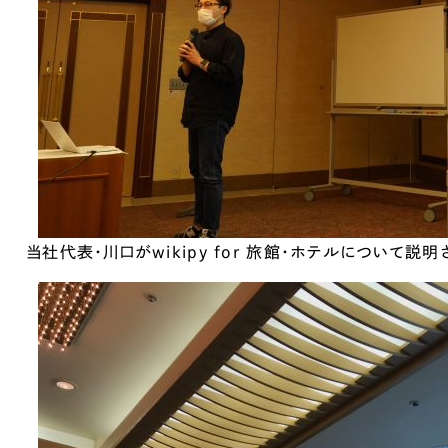
Company
会社情報
会社概要
代表挨拶
SDGsに向けた取り組み
当社代表・川口がwikipy for 旅館・ホテルについて説
メディア掲載と取材依頼
新着情報
採用情報
ブログ
リーピーブログ
代表ブログ