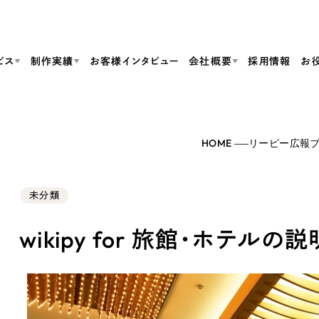
ビス
制作実績
お客様インタビュー
会社概要
採用情報
お
Web Produ
すべて
（624件）
HOME
リーピー広報
コーポレート・企業サイト
（278件）
リーピーがわかる資料３点セット
bサイト制作
ブランドサイト・サービスサイト
リーピーが選ばれる理由
（85件）
リーピーのWebサイト制作・会社概要・サービスがわかる
会社概要
未分類
の中か
ご紹介し
求人・採用サイト
お役立ち資料
（61件）
Webサイト制作
ポレートサイト制作
採用サイト制作
代表挨拶
SDG
すぐに使える資料をダウンロード
ECサイト（オンラインショップ）
wikipy for 旅館・ホテル
（43件）
コーポレートサイト制作
サイト制作
ブランドサイト制作
ポータルサイト・メディアサイト
メディア掲載・取材依頼
新着情
（39件）
採用サイト制作
LP（ランディングページ）
（28件）
よくある質問
ト
ECサイト制作
リーピーブログ
採用情報
キャンペーン・プロモーションサイト
（1
ブランドサイト制作
Webデザイン・Webマーケティングに関する情報を発信