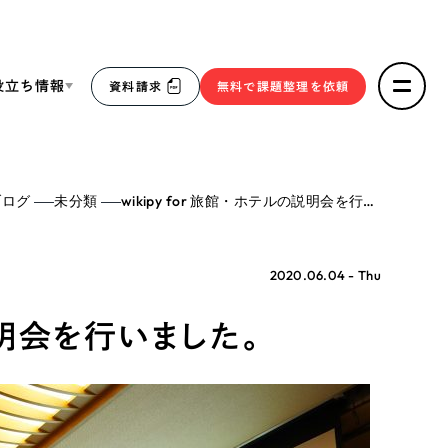
役立ち情報
資料請求
無料で課題整理を依頼
ce
ブログ
未分類
wikipy for 旅館・ホテルの説明会を行いました。
リープ・リクルーティング
／
採用業務代行
求人票作成・面接など各種業務代行、採用の仕組み作り支
３点セット
援
2020.06.04 - Thu
リープ・キャリア
／
人材紹介サービス
sへの取り組み
の説明会を行いました。
完全成功報酬型のスカウト型ハイクラス人材紹介（岐阜・愛
知）
報
2件）