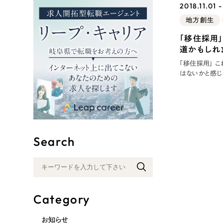
2018.11.01 
リープ
地方創生
SEO対
グ"から、
「移住採用
広報支援
道かもしれ
「移住採用」 
はないかと感じている言葉です。 当
ですが、その都
用なんて、出来
岐阜の田舎の
Search
Category
お知らせ