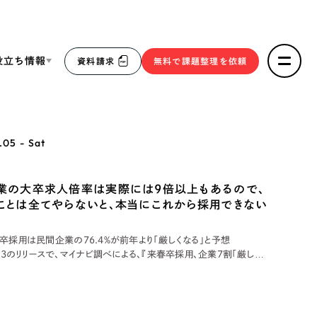
役立ち情報
資料請求
無料で課題整理を依頼
ce
.05 - Sat
リープ・リクルーティング
／
採用業務代行
求人票作成・面接など各種業務代行、採用の仕組み作り支
３点セット
業の大卒求人倍率は実際には9倍以上もあるので、
援
ことは全てやらないと、本当にこれから採用できない
リープ・キャリア
／
人材紹介サービス
sへの取り組み
完全成功報酬型のスカウト型ハイクラス人材紹介（岐阜・愛
卒採用は民間企業の76.4％が前年より「厳しくなる」と予想
知）
1/3のリリースで、マイナビ調べによる、『来春卒採用、企業7割「厳し
報
020年春卒業予定の大学生・大学院生の採用活動を巡り、民間企業の
が前年より「厳しくなる」と予想している』という内容がありました。 リクル
ク研究所
2件）