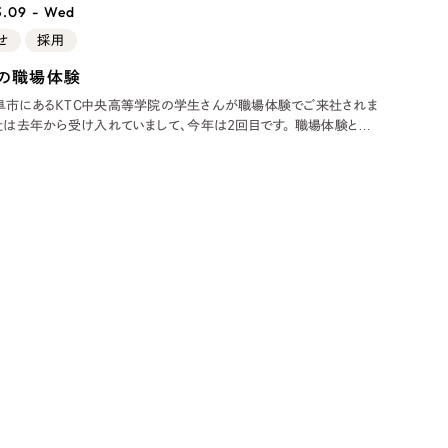
Pace
／
クラウド型工数管理ツール
3.09 - Wed
日報ツールで案件ごとの営業利益をリアルタイムに可視化
せ
採用
発信
の職場体験
阜市にあるKTC中央高等学院の学生さんが職場体験でご来社されま
信
は去年から受け入れていまして、今年は2回目です。 職場体験という
本来であれば、実際の仕事を体験するものですが、当社の場合、Web制
ンなので、なかなか体験まではすぐには難しいということで、ホームペ
マホアプリが
）
85件）
43件）
39件）