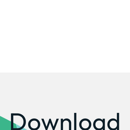
Company
会社情報
会社概要
代表挨拶
SDGsに向けた取り組み
メディア掲載と取材依頼
新着情報
採用情報
ブログ
Download
リーピーブログ
代表ブログ