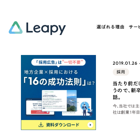
選ばれる理由
サー
Service
Works
Company
Useful
2019.01.26 
サービス紹介
制作実績
会社概要
お役立ち情報
採用
We
当たり前だ
一過性の広告に頼らず、
全国1,400社以上の支援実績
可能性をひらくデザインで
リーピーによるお役立ち情報を
うので、新
コー
「仕組み」と「ノウハウ」を残す資産型DX
ら
しあわせな毎日をつくる
ます
話。
支援をご提供します
実績の一部をご紹介します
今、当社では主
EC
社は創業1年目
方の零細企業に
?
きた会社です。 先日、新卒2年目のメンバーとご飯を食べている時に、「リーピー
ブックマークしたサイ
って、納期があ