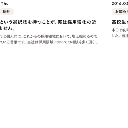
- Thu
2016.0
ブランディング（ロゴ・印刷物）
ブランディング支援
・プロジェクト
広報ブログ
（90件）
／
マーケティング代行
採用
お知ら
リーピーの取り組みに関するお知らせ・イベントの様子を
策によるアクセス獲得、反響獲得などの"Webマーケティン
その他
（1件）
」という選択肢を持つことが、実は採用強化の近
高校生
オプションサービス
代表ブログ
などのオフライン領域のマーケティングまでまるっと代行
ません。
本日は岐
代表川口が経営・Web戦略・地方創生に関する情報を発
した。 当社
お客様インタビュー
これは個人的に、これからの採用領域において、増え始めるので
メールマガジンアーカイブ
ことで、
社は採用領域においての相談も多く頂くの
過去に配信したメールマガジンのアーカイブ
作がメイ
度、「移住採用」の必要性を説いています。その際必ず、「移住採
制作実績
ージやス
るの？」と言われます。実際、当社は従業員の半数が移住組です。
中小企業
すべて
（624件）
コーポレート・企業サイト
（278件
ブランドサイト・サービスサイト
（
求人・採用サイト
（61件）
ECサイト（オンラインショップ）
（
ポータルサイト・メディアサイト
（
LP（ランディングページ）
（28件）