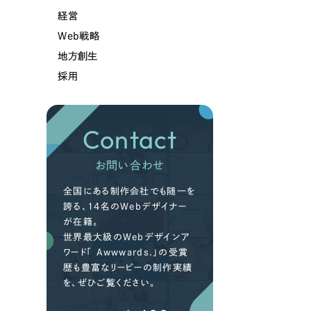
経営
Web戦略
地方創生
採用
Contact
お問い合わせ
全国にある制作会社でも随一を
誇る、14名のWebデザイナー
が在籍。
世界最大級のWebデザインア
ワード「 Awwwards.」の受賞
歴も豊富なリーピーの制作実績
を、ぜひご覧ください。