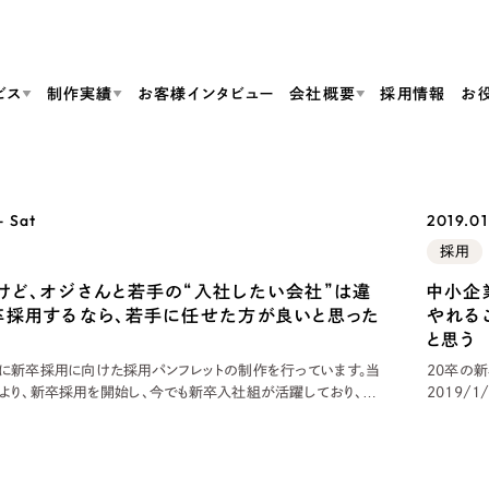
ビス
制作実績
お客様インタビュー
会社概要
採用情報
お
Web Produ
すべて
（624件）
- Sat
2019.01
コーポレート・企業サイト
（278件）
リーピーがわかる資料３点セット
採用
bサイト制作
ブランドサイト・サービスサイト
リーピーが選ばれる理由
（85件）
リーピーのWebサイト制作・会社概要・サービスがわかる
会社概要
けど、オジさんと若手の“入社したい会社”は違
中小企
の中か
ご紹介し
求人・採用サイト
お役立ち資料
卒採用するなら、若手に任せた方が良いと思った
やれる
（61件）
Webサイト制作
ポレートサイト制作
採用サイト制作
代表挨拶
SDG
と思う
すぐに使える資料をダウンロード
ECサイト（オンラインショップ）
（43件）
に新卒採用に向けた採用パンフレットの制作を行っています。当
20卒の新
コーポレートサイト制作
サイト制作
ブランドサイト制作
ポータルサイト・メディアサイト
より、新卒採用を開始し、今でも新卒入社組が活躍しており、地
2019/
メディア掲載・取材依頼
新着情
（39件）
採用サイト制作
しては比較的早くから、新卒採用に重きを置いて、取り組んで
い」。2
LP（ランディングページ）
76.4％
（28件）
よくある質問
ト
ECサイト制作
リーピーブログ
採用情報
まり無いってい
ートワー
キャンペーン・プロモーションサイト
（1
ブランドサイト制作
Webデザイン・Webマーケティングに関する情報を発信