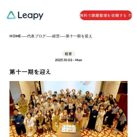
058-215-0066
無料で課題整理を依頼する
24時間受付
HOME
代表ブログ
経営
第十一期を迎え
無料で課題整理を依頼する
資料請求
する
経営
資料請求する
2023.10.02 - Mon
無料で課題整理を依頼
する
第十一期を迎え
Company
会社情報
採用情報
Web Produce
お役立ち情報
リーピーが選ばれる理由
会社概要