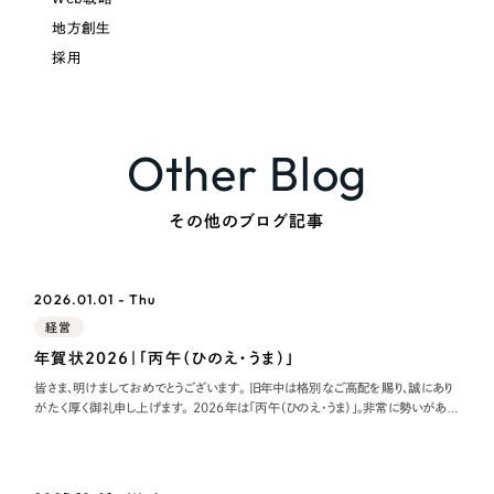
地方創生
採用
Other Blog
その他のブログ記事
2026.01.01 - Thu
経営
年賀状2026｜「丙午（ひのえ・うま）」
皆さま、明けましておめでとうございます。 旧年中は格別なご高配を賜り、誠にあり
がたく厚く御礼申し上げます。 2026年は「丙午（ひのえ・うま）」。非常に勢いがあ
り、新しい力が溢れ出す年と言われています。 2026年のリーピーの取り組み