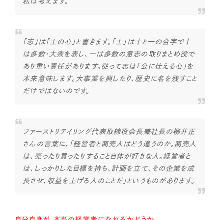
私は考えます。
一部をご紹介します
ブックマークしたサイト
「志」は「士の心」と書きます。「士」は十と一の合字で十
は多数・大衆を表し、一は多数の意志の取りまとめ役で
あり重い責任があります。従って志は「公に仕える心」を
本来意味します。大事業を興したり、歴史に名を残すこと
だけではないのです。
ファーストリテイリング代表取締役会長兼社長の柳井正
すべて
（624件）
さんの言葉に、「経営者と商売人はどう違うのか。商売人
は、売ったり買ったりすること自体が好きな人。経営者と
コーポレート・企業サイト
（278件）
は、しっかりした目標を持ち、計画を立て、その企業を成
ブランドサイト・サービスサイト
（85件）
長させ、収益を上げる人のことだ」というものがあります。
求人・採用サイト
（61件）
ECサイト（オンラインショップ）
（43件）
自分自身が、本当の経営者になれるかどうか。