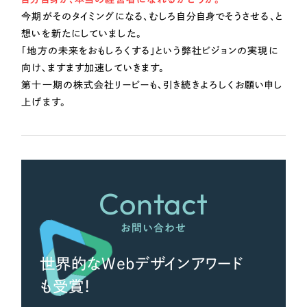
ポータルサイト・メディアサイト
（39件）
今期がそのタイミングになる、むしろ自分自身でそうさせる、と
LP（ランディングページ）
（28件）
想いを新たにしていました。
キャンペーン・プロモーションサイト
（12件）
「地方の未来をおもしろくする」という弊社ビジョンの実現に
ブランディング（ロゴ・印刷物）
向け、ますます加速していきます。
（90件）
第十一期の株式会社リーピーも、引き続きよろしくお願い申し
その他
（1件）
上げます。
お客様インタビュー
Contact
お問い合わせ
世界的なWebデザインアワード
も受賞！