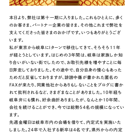
Webサイト制作
選ばれる理由
コーポレートサイト制作
本日より、弊社は第十一期に入りました。これもひとえに、多く
採用サイト制作
のお客さま、パートナー企業の皆さま、その他これまで弊社を
サービス
ECサイト制作
支えてくださった皆さまのおかげです。いつもありがとうござ
Service
います。
ブランドサイト制作
私が東京から岐阜にIターンで移住してきて、そろそろ11年
サービス紹介
ブランディング支援
が経とうとしています。はじめの3年間は、岐阜は家族しか知
り合いがいない街でしたので、お取引先様を増やすことに毎
一過性の広告に頼らず、
「仕組み」と「ノウハウ」
制作実績
日奔走しておりました。その途中で、自分自身の慢心もあった
を残す資産型DX支援をご提供します
すべて
（624件）
ためだと反省しておりますが、誹謗中傷が書かれた匿名の
FAXが来たり、同業他社からありもしないことをブログに書か
コーポレート・企業サイト
（278件）
れて批判されるなど、さまざまなことがありました。
10年経ち
ブランドサイト・サービスサイト
（85件）
岐阜弁にも慣れ、紆余曲折ありましたが、なんとか10年間、
求人・採用サイト
（61件）
会社を続けることができ、今では総勢54名の規模になってい
ます。
ECサイト（オンラインショップ）
（43件）
先週金曜日は岐阜市内の会場を借りて、内定式を実施いた
ポータルサイト・メディアサイト
（39件）
しました。24卒で入社する新卒は4名です。県外からの内定