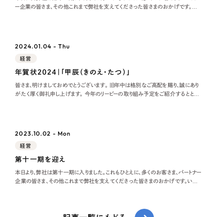
ー企業の皆さま、その他これまで弊社を支えてくださった皆さまのおかげです。い
つもありがとうございます。 4年前の日本経済新聞で、当時の菅政権の各省庁から
の概算
2024.01.04 - Thu
経営
年賀状2024｜「甲辰（きのえ・たつ）」
皆さま、明けましておめでとうございます。 旧年中は格別なご高配を賜り、誠にあり
がたく厚く御礼申し上げます。 今年のリーピーの取り組み予定をご紹介するととも
に、昨年のリーピーも振り返りたいと思います。 2024年のリーピーについて
2023.10.02 - Mon
経営
第十一期を迎え
本日より、弊社は第十一期に入りました。これもひとえに、多くのお客さま、パートナー
企業の皆さま、その他これまで弊社を支えてくださった皆さまのおかげです。いつ
もありがとうございます。 私が東京から岐阜にIターンで移住してきて、そろそろ11
年が