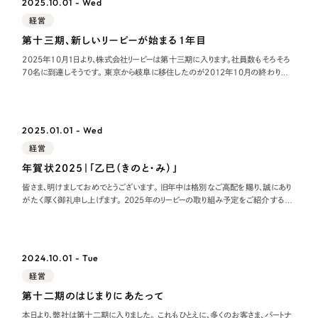
2025.10.01 - Wed
経営
第十三期、新しいリーピーが始まる１年目
2025年10月1日より、株式会社リーピーは第十三期に入ります。社員数もそろそろ
70名に到達しそうです。 東京から岐阜に移住したのが2012年10月の終わりだっ
たので、丸13年岐阜で過ごしていることになります。福岡から東京に出て、東京の
生
2025.01.01 - Wed
経営
年賀状2025｜「乙巳（きのと・み）」
皆さま、明けましておめでとうございます。 旧年中は格別なご高配を賜り、誠にあり
がたく厚く御礼申し上げます。 2025年のリーピーの取り組み予定をご紹介すると
ともに、2024年のリーピーも振り返りたいと思います。 2025年のリーピ
2024.10.01 - Tue
経営
第十二期のはじまりにあたって
本日より、弊社は第十二期に入りました。 これもひとえに、多くのお客さま、パートナ