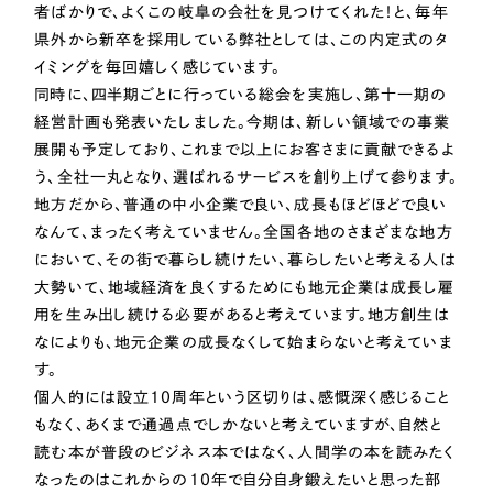
LP（ランディングページ）
（28件）
者ばかりで、よくこの岐阜の会社を見つけてくれた！と、毎年
マーケティングDX支援
県外から新卒を採用している弊社としては、この内定式のタ
キャンペーン・プロモーションサイト
（12件）
イミングを毎回嬉しく感じています。
Webサイト制作
ブランディング（ロゴ・印刷物）
（90件）
同時に、四半期ごとに行っている総会を実施し、第十一期の
その他
（1件）
経営計画も発表いたしました。今期は、新しい領域での事業
コーポレートサイト制作
展開も予定しており、これまで以上にお客さまに貢献できるよ
オプションサービス
採用サイト制作
う、全社一丸となり、選ばれるサービスを創り上げて参ります。
お客様インタビュー
地方だから、普通の中小企業で良い、成長もほどほどで良い
ECサイト制作
なんて、まったく考えていません。全国各地のさまざまな地方
において、その街で暮らし続けたい、暮らしたいと考える人は
Outsourcing
ブランドサイト制作
大勢いて、地域経済を良くするためにも地元企業は成長し雇
用を生み出し続ける必要があると考えています。地方創生は
?
よくある質問
アウトソーシング（代行支援）
なによりも、地元企業の成長なくして始まらないと考えていま
リープ・プロジェクト
す。
「反響強化」を目的としたマーケティング代行
個人的には設立10周年という区切りは、感慨深く感じること
リープ・プロジェクト
／
マーケティング代行
もなく、あくまで通過点でしかないと考えていますが、自然と
リープ・リクルーティング
SEO対策によるアクセス獲得、反響獲得などの"Webマーケティング"から、
ライン領域のマーケティングまでまるっと代行
読む本が普段のビジネス本ではなく、人間学の本を読みたく
「採用強化」を目的とした採用業務代行
なったのはこれからの10年で自分自身鍛えたいと思った部