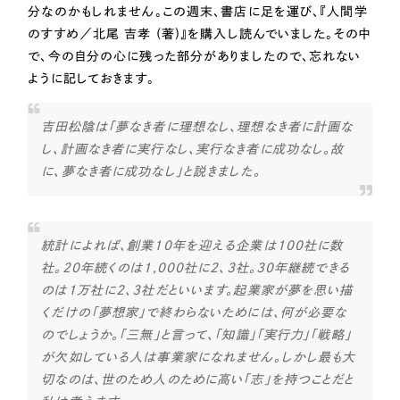
採用DX支援
その他のサービス
分なのかもしれません。この週末、書店に足を運び、『人間学
のすすめ／北尾 吉孝 (著)』を購入し読んでいました。その中
リープ・リクルーティング
／
採用業務代行
で、今の自分の心に残った部分がありましたので、忘れない
プライバシーポリシー
情報セキュリティ方針
求人票作成・面接など各種業務代行、採用の仕組み作り支援
ように記しておきます。
AI倫理ポリシー
クッキーポリシー
サイトマップ
リープ・キャリア
／
人材紹介サービス
ウェブアクセシビリティ方針
完全成功報酬型のスカウト型ハイクラス人材紹介（岐阜・愛知）
吉田松陰は「夢なき者に理想なし、理想なき者に計画な
し、計画なき者に実行なし、実行なき者に成功なし。故
カイゼンDX支援
に、夢なき者に成功なし」と説きました。
Pace
／
クラウド型工数管理ツール
日報ツールで案件ごとの営業利益をリアルタイムに可視化
統計によれば、創業10年を迎える企業は100社に数
社。20年続くのは1,000社に2、3社。30年継続できる
制作実績
のは1万社に2、3社だといいます。起業家が夢を思い描
くだけの「夢想家」で終わらないためには、何が必要な
Works
のでしょうか。「三無」と言って、「知識」「実行力」「戦略」
制作実績
が欠如している人は事業家になれません。しかし最も大
切なのは、世のため人のために高い「志」を持つことだと
全国1,400社以上の支援実績の中から
実績の