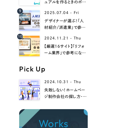
058-215-00
ュアルを作るときのポイ
ントは？Web上でマニュ
9
24時間受付
2025.07.04 - Fri
アルを作るときのメリット
デザイナーが選ぶ！「人
材紹介/派遣業」で参考
無料で課題整理を依頼する
になるwebデザイン事例
10
2024.11.21 - Thu
13選！
【厳選16サイト】「リフォ
資料請求する
ーム業界」で参考になる
ホームページデザイン
集！
Pick Up
2024.10.31 - Thu
失敗しない！ホームペー
ジ制作会社の探し方・選
び方、注意点までを徹底
解説！
Works