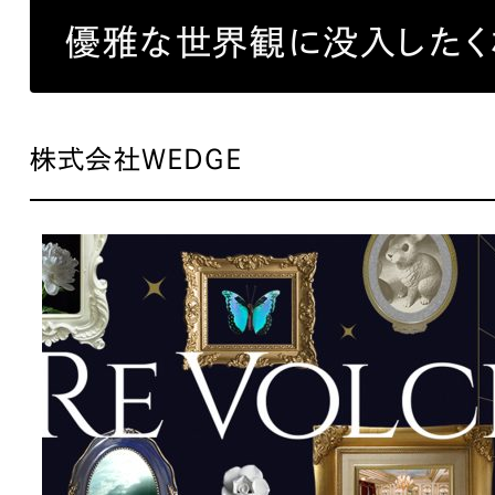
ブランディング（ロゴ・印刷物）
ブランディング支援
・プロジェクト
広報ブログ
（90件）
／
マーケティング代行
優雅な世界観に没入したく
リーピーの取り組みに関するお知らせ・イベントの様子を
策によるアクセス獲得、反響獲得などの"Webマーケティン
その他
（1件）
オプションサービス
代表ブログ
などのオフライン領域のマーケティングまでまるっと代行
代表川口が経営・Web戦略・地方創生に関する情報を発
お客様インタビュー
メールマガジンアーカイブ
株式会社WEDGE
過去に配信したメールマガジンのアーカイブ
制作実績
すべて
（624件）
コーポレート・企業サイト
（278件
ブランドサイト・サービスサイト
（
求人・採用サイト
（61件）
ECサイト（オンラインショップ）
（
ポータルサイト・メディアサイト
（
LP（ランディングページ）
（28件）