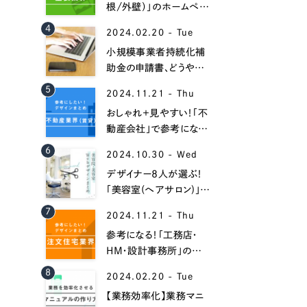
根/外壁）」のホームペー
ジデザイン事例16選！
4
2024.02.20 - Tue
小規模事業者持続化補
助金の申請書、どうやっ
て書くべき？【書き方と記
5
2024.11.21 - Thu
入例】
おしゃれ＋見やすい！「不
動産会社」で参考になる
ホームページデザイン
6
Contact Us
2024.10.30 - Wed
35選！
デザイナー8人が選ぶ！
「美容室(ヘアサロン)」の
おしゃれなホームページ
初めてのサイト制作で何をすればいいかお困りのお
7
2024.11.21 - Thu
作成事例集！
現状の課題抽出やサイトの目的の整理、サイトコン
参考になる！「工務店・
せください。もちろん、Web集客の戦略設計を具現
HM・設計事務所」のホ
イン、機能面までご提案します。
ームページ制作事例30
8
2024.02.20 - Tue
選！
【業務効率化】業務マニ