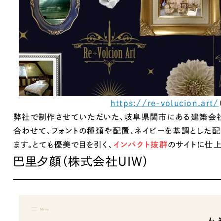
キャンペーン・プロモーションサイ
ブランディング（ロゴ・印刷物）
（
その他
（1件）
Outsourcin
https://re-volucion.art/
アウトソーシング（代行支援
弊社で制作させていただいた、岐阜県関市にある建築会社
合わせて、フォントの種類や配置、ネイビーを基調とした配
リープ・プロジェクト
ます。とても優美で目を引く、
インパクト抜群
のサイトに仕上
「反響強化」を目的としたマー
リープ・リクルーティング
巴里夕顔（株式会社UIW）
「採用強化」を目的とした採用
その他のサービス