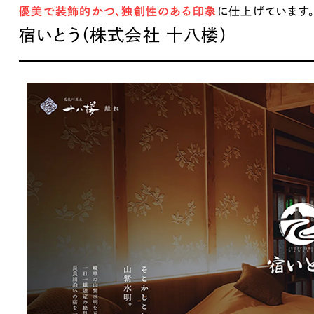
優美で装飾的かつ、独創性のある印象
に仕上げています
広報ブログ
宿いとう（株式会社 十八楼）
メルマガアーカイブ
プライバシーポリシー
情報セキュ
クッキーポリシー
サイトマップ
Works
客様も歓迎。
セプトの策定からお任
化するサイト構成、デザ
国内外のデザイン
受賞・ノミネートも