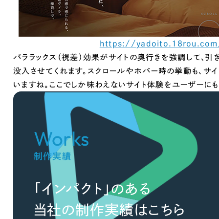
66
取引実績全国1,400以上。
コーボレートサイトやECサイトな
https://yadoito.18rou.com
制作実績を見て
パララックス（視差）効果がサイトの奥行きを強調して、引
没入させてくれます。スクロールやホバー時の挙動も、サ
いますね。ここでしか味わえないサイト体験をユーザーにも
Works
制作実績
「インパクト」のある
当社の制作実績はこちら