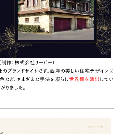
ト
（12件）
90件）
g
（制作：株式会社リーピー）
）
のブランドサイトです。西洋の美しい住宅デザインに
色など、さまざまな手法を凝らし
世界観を演出
してい
がりました。
ケティング代行
業務代行