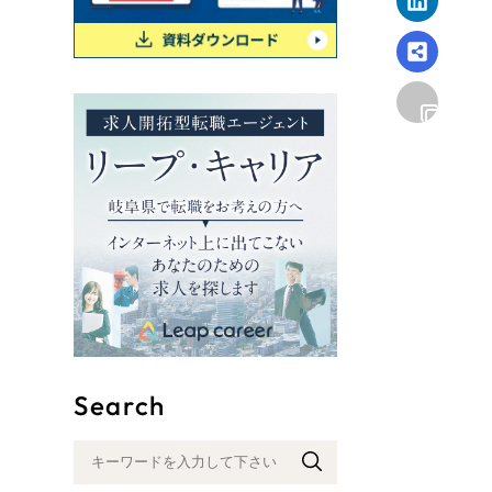
リープ
SEO対
グ"から、
広報支援
Search