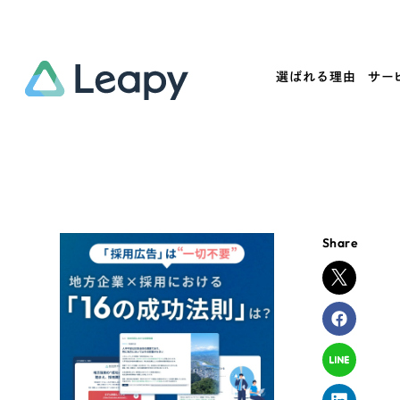
選ばれる理由
サー
Service
Works
Company
Useful
サービス紹介
制作実績
会社概要
お役立ち情報
We
Share
一過性の広告に頼らず、
全国1,400社以上の支援実績
可能性をひらくデザインで
リーピーによるお役立ち情報を
コー
「仕組み」と「ノウハウ」を残す資産型DX
ら
しあわせな毎日をつくる
ます
支援をご提供します
実績の一部をご紹介します
EC
?
ブックマークしたサイ