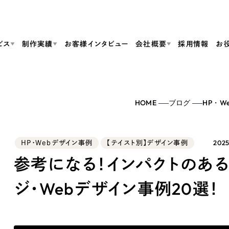
ビス
制作実績
お客様インタビュー
会社概要
採用情報
お
Web Produ
すべて
（624件）
HOME
ブログ
HP・W
コーポレート・企業サイト
（278件）
リーピーがわかる資料３点セット
bサイト制作
ブランドサイト・サービスサイト
リーピーが選ばれる理由
（85件）
リーピーのWebサイト制作・会社概要・サービスがわかる
会社概要
2025
HP・Webデザイン事例
【テイスト別】デザイン事例
の中か
ご紹介し
求人・採用サイト
お役立ち資料
（61件）
Webサイト制作
ポレートサイト制作
採用サイト制作
参考になる！インパクトのあ
代表挨拶
SDG
すぐに使える資料をダウンロード
ECサイト（オンラインショップ）
（43件）
コーポレートサイト制作
サイト制作
ブランドサイト制作
ジ・Webデザイン事例20選！
ポータルサイト・メディアサイト
メディア掲載・取材依頼
新着情
（39件）
採用サイト制作
LP（ランディングページ）
（28件）
よくある質問
ト
ECサイト制作
リーピーブログ
採用情報
キャンペーン・プロモーションサイト
（1
ブランドサイト制作
Webデザイン・Webマーケティングに関する情報を発信