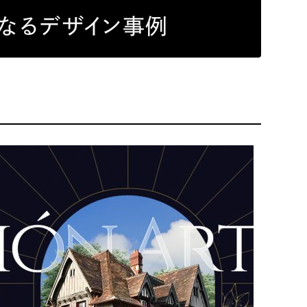
Pace
／
クラウド型工数管理ツール
なるデザイン事例
日報ツールで案件ごとの営業利益をリアルタイムに可視化
発信
信
）
85件）
43件）
39件）