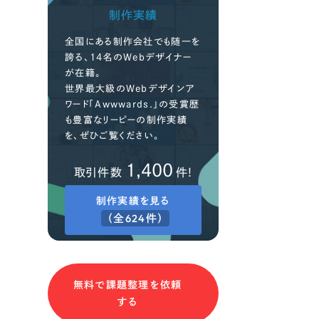
制作実績
全国にある制作会社でも随一を
誇る、14名のWebデザイナー
が在籍。
世界最大級のWebデザインア
ワード「Awwwards.」の受賞歴
も豊富なリーピーの制作実績
を、ぜひご覧ください。
1,400
取引件数
件!
制作実績を見る
（全624件）
無料で課題整理を依頼
する