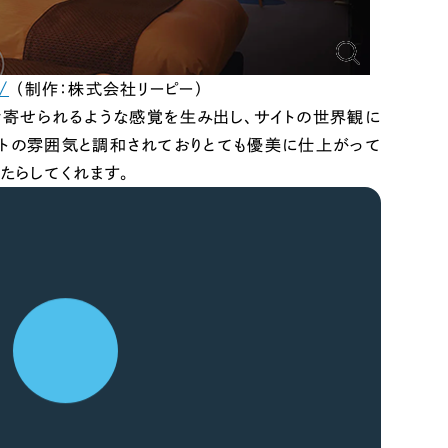
ど、「コンサルティング型」でのWebサイト制作を承ります。
/
（制作：株式会社リーピー）
みる
き寄せられるような感覚を生み出し、サイトの世界観に
イトの雰囲気と調和されておりとても優美に仕上がって
たらしてくれます。