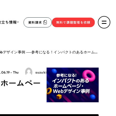
役立ち情報
資料請求
無料で課題整理を依頼
ce
ebデザイン事例
参考になる！インパクトのあるホームページ・Webデザイン事例20選！
リープ・リクルーティング
／
採用業務代行
求人票作成・面接など各種業務代行、採用の仕組み作り支
３点セット
援
.06.19 - Thu
suzuki
リープ・キャリア
／
人材紹介サービス
るホームペー
sへの取り組み
完全成功報酬型のスカウト型ハイクラス人材紹介（岐阜・愛
知）
報
2件）