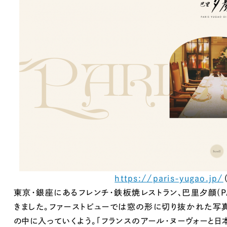
Company
会社情報
会社概要
代表挨拶
SDGsに向けた取り組み
メディア掲載と取材依頼
新着情報
採用情報
https://paris-yugao.jp/
ブログ
東京・銀座にあるフレンチ・鉄板焼レストラン、巴里夕顔(P
きました。ファーストビューでは窓の形に切り抜かれた写
リーピーブログ
の中に入っていくよう。「フランスのアール・ヌーヴォーと
代表ブログ