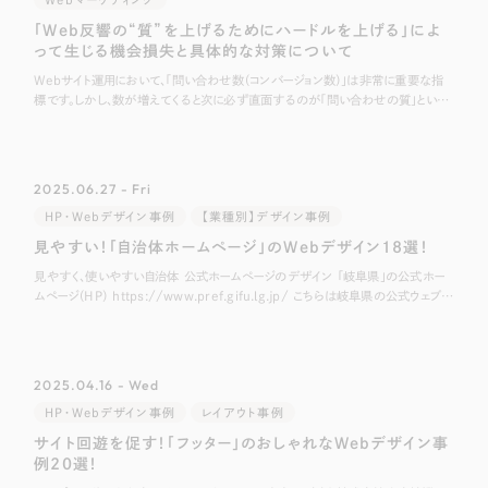
「Web反響の“質”を上げるためにハードルを上げる」によ
って生じる機会損失と具体的な対策について
Webサイト運用において、「問い合わせ数（コンバージョン数）」は非常に重要な指
標です。しかし、数が増えてくると次に必ず直面するのが「問い合わせの質」という
課題です。 「自社のサービス対象外の方からの連絡が多い」 「確度が低く、相
2025.06.27 - Fri
HP・Webデザイン事例
【業種別】デザイン事例
見やすい！「自治体ホームページ」のWebデザイン18選！
見やすく、使いやすい自治体 公式ホームページのデザイン 「岐阜県」の公式ホー
ムページ（HP） https://www.pref.gifu.lg.jp/ こちらは岐阜県の公式ウェブサ
イトです。 丸みを帯びたデザインや、「清流の国ぎ
2025.04.16 - Wed
HP・Webデザイン事例
レイアウト事例
サイト回遊を促す！「フッター」のおしゃれなWebデザイン事
例20選！