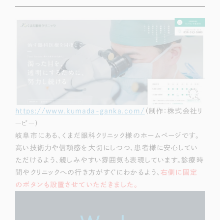
一部をご紹介します
ブックマークしたサイト
https://www.kumada-ganka.com/
（制作：株式会社リ
ーピー）
岐阜市にある、くまだ眼科クリニック様のホームページです。
すべて
（624件）
高い技術力や信頼感を大切にしつつ、患者様に安心してい
コーポレート・企業サイト
（278件）
ただけるよう、親しみやすい雰囲気も表現しています。診療時
ブランドサイト・サービスサイト
間やクリニックへの行き方がすぐにわかるよう、
右側に固定
（85件）
のボタンも設置させていただきました。
求人・採用サイト
（61件）
ECサイト（オンラインショップ）
（43件）