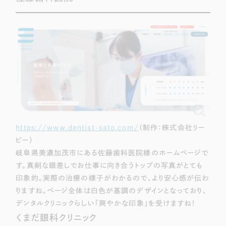
採用DX支援
その他のサービス
リープ・リクルーティング
／
採用業務代行
プライバシーポリシー
情報セキュリティ方針
求人票作成・面接など各種業務代行、採用の仕組み作り支援
AI倫理ポリシー
クッキーポリシー
サイトマップ
リープ・キャリア
／
人材紹介サービス
ウェブアクセシビリティ方針
完全成功報酬型のスカウト型ハイクラス人材紹介（岐阜・愛知）
カイゼンDX支援
Pace
／
クラウド型工数管理ツール
日報ツールで案件ごとの営業利益をリアルタイムに可視化
https://www.dentist-sato.com/
（制作：株式会社リー
ピー）
岐阜県美濃加茂市にある佐藤歯科医院様のホームページで
制作実績
す。真剣な眼差しでお仕事に向き合うトップの写真がとても
印象的。実際の治療の様子がわかるので、より安心感が伝わ
Works
りますね。ページ全体は白色が基調のデザインとなっており、
制作実績
デンタルクリニックらしい「爽やかな印象」を受けますね！
くまだ眼科クリニック
全国1,400社以上の支援実績の中から
実績の