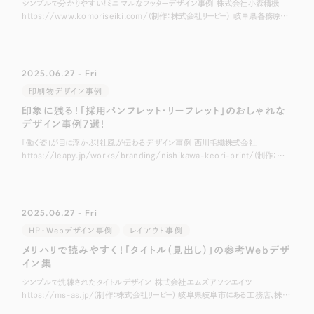
シンプルで分かりやすい！ミニマルなフッターデザイン事例 株式会社小森精機
https://www.komoriseiki.com/（制作：株式会社リーピー） 岐阜県各務原市
にある精密機械部品加工業の企業、株式会社小森精機様のホーム
2025.06.27 - Fri
印刷物デザイン事例
印象に残る！「採用パンフレット・リーフレット」のおしゃれな
デザイン事例7選！
「働く姿」が目に浮かぶ！社風が伝わるデザイン事例 西川毛織株式会社
https://leapy.jp/works/branding/nishikawa-keori-print/(制作：株
式会社リーピー) 愛知県名古屋市にあるウール
2025.06.27 - Fri
HP・Webデザイン事例
レイアウト事例
メリハリで読みやすく！「タイトル（見出し）」の参考Webデザ
イン集
シンプルで洗練されたタイトルデザイン 株式会社エムズアソシエイツ
https://ms-as.jp/(制作：株式会社リーピー) 岐阜県岐阜市にある工務店、株式
会社エムズアソシエイツ様のホームページです。 こちらはクレヨンで引い