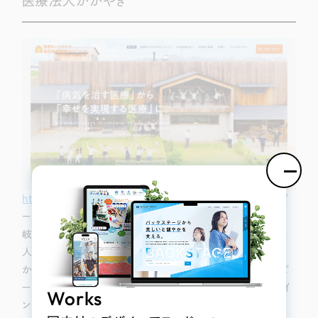
医療法人かがやき
https://www.sogo-zaitaku.jp/
（制作：株式会社リーピ
ー）
岐阜県で、在宅医療を中心に様々な事業を展開する医療法
人かがやき様のホームページです。柔らかく自由な曲線、暖
かさを感じるオレンジ、「幸せを実現する」というキャッチコピ
ーなど、前向きで明るく、優しいイメージを感じるサイトデザイ
Works
ンです。「フォトギャラリー」ページがあり、
どんな職員さんが