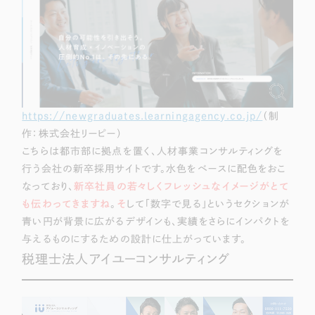
https://newgraduates.learningagency.co.jp/
（制
作：株式会社リーピー）
こちらは都市部に拠点を置く、人材事業コンサルティングを
行う会社の新卒採用サイトです。水色をベースに配色をおこ
なっており、
新卒社員の若々しくフレッシュなイメージがとて
も伝わってきますね
。
そ
して「数字で見る」というセクション
が
青い円が背景に広がるデザインも、実績をさらにインパクトを
与えるものにするための設計に仕上がっています。
税理士法人アイユーコンサルティング