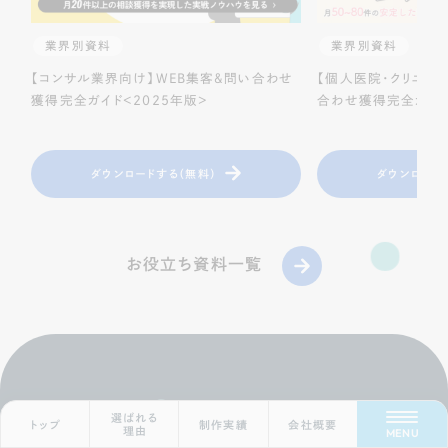
業界別資料
業界別資料
【コンサル業界向け】WEB集客＆問い合わせ
【個人医院・クリニッ
獲得完全ガイド＜2025年版＞
合わせ獲得完全ガイド
ダウンロードする（無料）
ダウンロード
お役立ち資料一覧
Scroll Down
Contact
選ばれる
トップ
制作実績
会社概要
理由
MENU