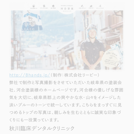
Webサイト制作
選ばれる理由
コーポレートサイト制作
採用サイト制作
サービス
ECサイト制作
Service
ブランドサイト制作
サービス紹介
ブランディング支援
一過性の広告に頼らず、
「仕組み」と「ノウハウ」
制作実績
を残す資産型DX支援をご提供します
http://8hands.jp/
（制作：株式会社リーピー）
すべて
（624件）
弊社で制作と写真撮影をさせていただいた岐阜県の塗装会
コーポレート・企業サイト
（278件）
社、河合塗装様のホームページです。河合様の優しげな雰囲
ブランドサイト・サービスサイト
（85件）
気を大切に、岐阜県郡上の爽やかな水・山々をイメージした
淡いブルーのトーンで統一しています。こちらをまっすぐに見
求人・採用サイト
（61件）
つめるトップの写真は、親しみを生むとともに誠実な印象づ
ECサイト（オンラインショップ）
（43件）
くりにも一役買っています。
ポータルサイト・メディアサイト
（39件）
秋川臨床デンタルクリニック