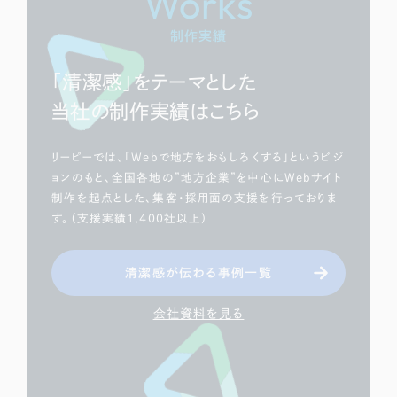
Works
ポータルサイト・メディアサイト
（39件）
LP（ランディングページ）
（28件）
制作実績
キャンペーン・プロモーションサイト
（12件）
「清潔感」をテーマとした
ブランディング（ロゴ・印刷物）
（90件）
当社の制作実績はこちら
その他
（1件）
リーピーでは、「Webで地方をおもしろくする」というビジ
お客様インタビュー
ョンのもと、全国各地の”地方企業”を中心にWebサイト
制作を起点とした、集客・採用面の支援を行っておりま
す。（支援実績1,400社以上）
清潔感が伝わる事例一覧
会社資料を見る