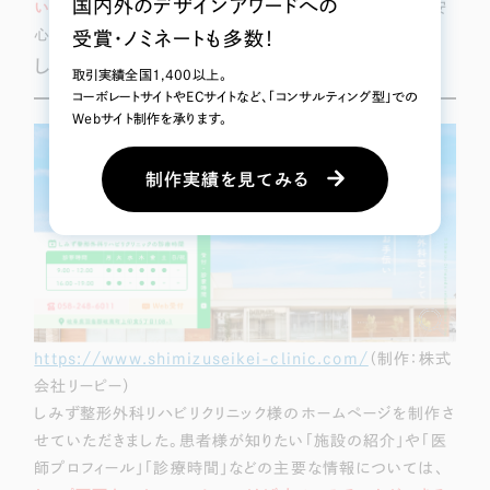
国内外のデザインアワードへの
いるのか、どんな雰囲気なのか
、ということが伝わるのも、安
心できるポイントです。
受賞・ノミネートも多数！
しみず整形外科リハビリクリニック
取引実績全国1,400以上。
コーボレートサイトやECサイトなど、「コンサルティング型」での
Webサイト制作を承ります。
制作実績を見てみる
https://www.shimizuseikei-clinic.com/
（制作：株式
会社リーピー）
しみず整形外科リハビリクリニック様のホームページを制作さ
せていただきました。患者様が知りたい「施設の紹介」や「医
師プロフィール」「診療時間」などの主要な情報については、