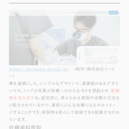
LP（ランディングページ）
（28件）
マーケティングDX支援
キャンペーン・プロモーションサイト
（12件）
Webサイト制作
ブランディング（ロゴ・印刷物）
（90件）
その他
（1件）
コーポレートサイト制作
オプションサービス
採用サイト制作
お客様インタビュー
ECサイト制作
Outsourcing
https://akigawa-dental.jp/
（制作：株式会社リーピ
ブランドサイト制作
ー）
?
よくある質問
青を基調とした、シンプルなデザインで、清潔感のあるデザイ
アウトソーシング（代行支援）
ンです。トップの写真が診療へのひたむきさを想起させ、
信頼
リープ・プロジェクト
感を生みます
ね。症状別に、考えられる原因や治療の方法な
「反響強化」を目的としたマーケティング代行
リープ・プロジェクト
／
マーケティング代行
ど紹介されているので、事前にどんな治療になるのかイメー
リープ・リクルーティング
SEO対策によるアクセス獲得、反響獲得などの"Webマーケティング"から、
ジすることができ、来院時も安心して相談できる配慮がなされ
ライン領域のマーケティングまでまるっと代行
「採用強化」を目的とした採用業務代行
ています。
佐藤歯科医院