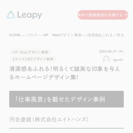
058-215-0066
無料で課題整理を依頼する
24時間受付
HOME
ブログ
HP・Webデザイン事例
清潔感あふれる！明るくて誠実な印象を与え
無料で課題整理を依頼する
資料請求
する
2025.06.27 - Fri
HP・Webデザイン事例
資料請求する
【テイスト別】デザイン事例
Iguchi
清潔感あふれる！明るくて誠実な印象を与え
無料で課題整理を依頼
する
Company
るホームページデザイン集！
会社情報
採用情報
「仕事風景」を載せたデザイン事例
Web Produce
お役立ち情報
河合塗装（株式会社エイトハンズ）
リーピーが選ばれる理由
会社概要