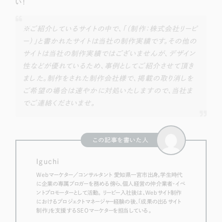
い！
※ご紹介しているサイトの中で、「（制作：株式会社リーピ
ー）」と書かれたサイトは当社の制作実績です。その他の
サイトは当社の制作実績ではございませんが、デザイン
性などが優れているため、事例としてご紹介させて頂き
ました。制作をされた制作会社様で、掲載の取り消しを
ご希望の場合は速やかに対処いたしますので、当社ま
でご連絡くださいませ。
この記事を書いた人
Iguchi
Webマーケター／コンサルタント 愛知県一宮市出身。学生時代
に企業の専属ブロガーを務める傍ら、個人経営の仲介業者・イベ
ントプロモーターとして活動。 リーピー入社後は、Webサイト制作
におけるプロジェクトマネージャー経験の後、「成果の出るサイト
制作」を支援するSEOマーケターを担当している。