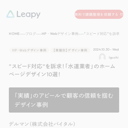
058-215-0066
無料で課題整理を依頼する
24時間受付
HOME
ブログ
HP・Webデザイン事例
”スピード対応”を訴求！「水道業者」のホ
無料で課題整理を依頼する
資料請求
する
2024.10.30 - Wed
HP・Webデザイン事例
【業種別】デザイン事例
資料請求する
Iguchi
”スピード対応”を訴求！「水道業者」のホーム
無料で課題整理を依頼
する
Company
ページデザイン10選！
会社情報
採用情報
「実績」のアピールで顧客の信頼を掴む
Web Produce
デザイン事例
お役立ち情報
リーピーが選ばれる理由
会社概要
デルマン（株式会社バイタル）