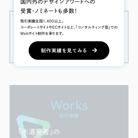
国内外のデザインアワードへの
受賞・ノミネートも多数！
この記事を書いた人
取引実績全国1,400以上。
Iguchi
コーボレートサイトやECサイトなど、「コンサルティング型」での
Webマーケター／コンサルタント 愛知県一宮市出身。学生時代
Webサイト制作を承ります。
に企業の専属ブロガーを務める傍ら、個人経営の仲介業者・イベ
ントプロモーターとして活動。 リーピー入社後は、Webサイト制作
におけるプロジェクトマネージャー経験の後、「成果の出るサイト
制作実績を見てみる
制作」を支援するSEOマーケターを担当している。
Works
制作実績
「水道業者」の