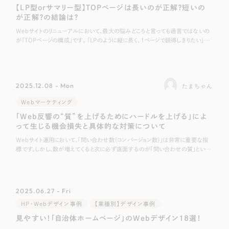
【LP型orサマリー型】TOPページは長いのが正解？短いの
が正解？の結論は？
Webサイトのリニューアルにおいて、最大の悩みどころと言っても過言ではないの
が「TOPページの構成」です。 「LPのように縦に長く、1ページで説得しきりたい」
「いや、TOPはあくまで目次として機能させ、詳細ページへ誘導すべきだ
2025.12.08 - Mon
たまちゃん
Webマーケティング
「Web反響の“質”を上げるためにハードルを上げる」によ
って生じる機会損失と具体的な対策について
Webサイト運用において、「問い合わせ数（コンバージョン数）」は非常に重要な指
標です。しかし、数が増えてくると次に必ず直面するのが「問い合わせの質」という
課題です。 「自社のサービス対象外の方からの連絡が多い」 「確度が低く、相
2025.06.27 - Fri
HP・Webデザイン事例
【業種別】デザイン事例
見やすい！「自治体ホームページ」のWebデザイン18選！