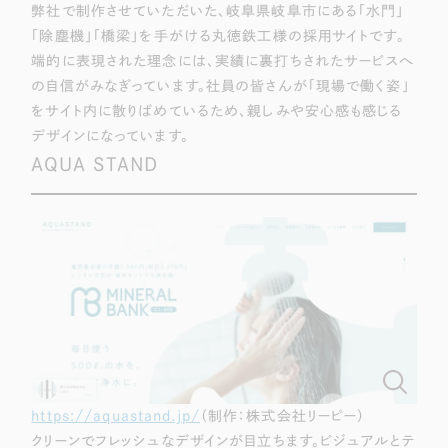
弊社で制作させていただいた、岐阜県岐阜市にある「水門」
一部をご紹介します
「除塵機」「橋梁」を手がける丸徳鉄工様の採用サイトです。
端的に表現された理念には、実績に裏打ちされたサービスへ
ブックマークしたサイト
の自信がみなぎっています。社員の皆さんが「現場で働く姿」
をサイト内に散りばめているため、親しみや安心感も感じる
デザインになっています。
AQUA STAND
すべて
（624件）
コーポレート・企業サイト
（278件）
ブランドサイト・サービスサイト
（85件）
求人・採用サイト
（61件）
ECサイト（オンラインショップ）
https://aquastand.jp/
（制作：株式会社リーピー）
（43件）
クリーンでフレッシュなデザインが目立ちます。ビジュアルとテ