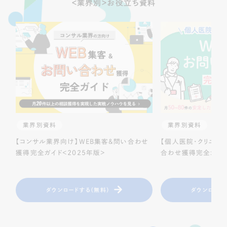
＜業界別＞お役立ち資料
業界別資料
業界別資料
【コンサル業界向け】WEB集客＆問い合わせ
【個人医院・クリニッ
獲得完全ガイド＜2025年版＞
合わせ獲得完全ガイド
ダウンロードする（無料）
ダウンロード