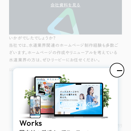
会社資料を見る
いかがでしたでしょうか？
当社では、水道業界関連のホームページ制作経験も多数ご
ざいます。ホームページの作成やリニューアルを考えている
水道業界の方は、ぜひリーピーにお任せください。
※ご紹介しているサイトの中で、「（制作 株式会社リーピ
ー）」と書かれたサイトは当社の制作実績です。その他の
サイトは当社の制作実績ではございませんが、デザイン
性などが優れているため、事例としてご紹介させて頂き
ました。制作をされた制作会社様で、掲載の取り消しを
ご希望の場合は速やかに対処させて頂きますので、当
社までご連絡くださいませ。
Works