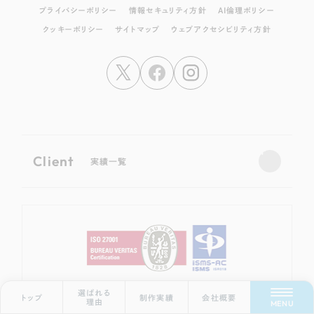
プライバシーポリシー
情報セキュリティ方針
AI倫理ポリシー
クッキーポリシー
サイトマップ
ウェブアクセシビリティ方針
Client
実績一覧
Scroll Down
株式会社リーピーは、情報セキュリティマネジメントシステム（ISMS）
選ばれる
トップ
制作実績
会社概要
の国内規格「ISO/IEC 27001:2022 + Amd 1:2024」の認証
理由
MENU
を取得しています。（本社のみ）