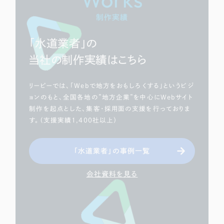
LP（ランディングページ）
（28件）
マーケティングDX支援
制作実績
キャンペーン・プロモーションサイト
（12件）
Webサイト制作
ブランディング（ロゴ・印刷物）
（90件）
「水道業者」の
その他
（1件）
コーポレートサイト制作
当社の制作実績はこちら
オプションサービス
採用サイト制作
リーピーでは、「Webで地方をおもしろくする」というビジ
お客様インタビュー
ョンのもと、全国各地の”地方企業”を中心にWebサイト
ECサイト制作
制作を起点とした、集客・採用面の支援を行っておりま
Outsourcing
す。（支援実績1,400社以上）
ブランドサイト制作
?
よくある質問
アウトソーシング（代行支援）
「水道業者」の事例一覧
リープ・プロジェクト
会社資料を見る
「反響強化」を目的としたマーケティング代行
リープ・プロジェクト
／
マーケティング代行
リープ・リクルーティング
SEO対策によるアクセス獲得、反響獲得などの"Webマーケティング"から、
ライン領域のマーケティングまでまるっと代行
「採用強化」を目的とした採用業務代行