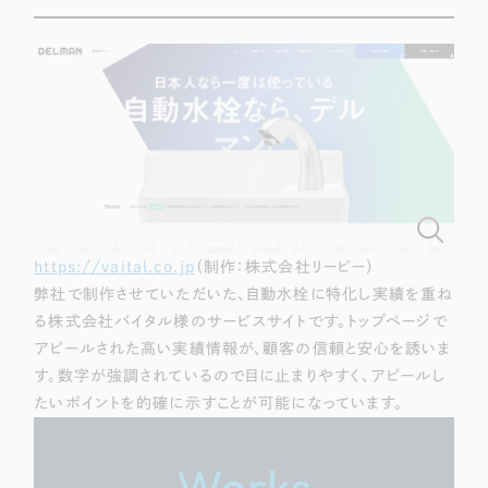
Webサイト制作
選ばれる理由
コーポレートサイト制作
採用サイト制作
サービス
ECサイト制作
Service
ブランドサイト制作
サービス紹介
ブランディング支援
一過性の広告に頼らず、
「仕組み」と「ノウハウ」
制作実績
を残す資産型DX支援をご提供します
https://vaital.co.jp
（制作：株式会社リーピー）
すべて
（624件）
弊社で制作させていただいた、自動水栓に特化し実績を重ね
コーポレート・企業サイト
（278件）
る株式会社バイタル様のサービスサイトです。トップページで
ブランドサイト・サービスサイト
アピールされた高い実績情報が、顧客の信頼と安心を誘いま
（85件）
す。数字が強調されているので目に止まりやすく、アピールし
求人・採用サイト
（61件）
たいポイントを的確に示すことが可能になっています。
ECサイト（オンラインショップ）
（43件）
ポータルサイト・メディアサイト
（39件）
Works