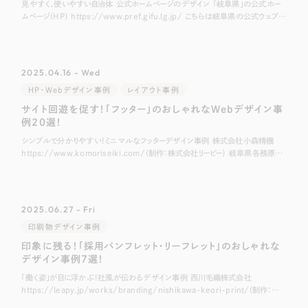
見やすく、使いやすい自治体 公式ホームページのデザイン 「岐阜県」の公式ホー
ムページ（HP） https://www.pref.gifu.lg.jp/ こちらは岐阜県の公式ウェブサ
イトです。 丸みを帯びたデザインや、「清流の国ぎ
2025.04.16 - Wed
HP・Webデザイン事例
レイアウト事例
サイト回遊を促す！「フッター」のおしゃれなWebデザイン事
例20選！
シンプルで分かりやすい！ミニマルなフッターデザイン事例 株式会社小森精機
https://www.komoriseiki.com/（制作：株式会社リーピー） 岐阜県各務原市
にある精密機械部品加工業の企業、株式会社小森精機様のホーム
2025.06.27 - Fri
印刷物デザイン事例
印象に残る！「採用パンフレット・リーフレット」のおしゃれな
デザイン事例7選！
「働く姿」が目に浮かぶ！社風が伝わるデザイン事例 西川毛織株式会社
https://leapy.jp/works/branding/nishikawa-keori-print/(制作：株
式会社リーピー) 愛知県名古屋市にあるウール