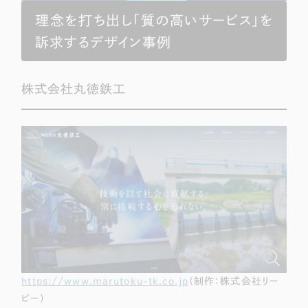
採用DX支援
その他のサービス
理念を打ち出し「質の高いサービス」を
リープ・リクルーティング
／
採用業務代行
訴求するデザイン事例
プライバシーポリシー
情報セキュリティ方針
求人票作成・面接など各種業務代行、採用の仕組み作り支援
AI倫理ポリシー
クッキーポリシー
サイトマップ
リープ・キャリア
／
人材紹介サービス
ウェブアクセシビリティ方針
株式会社丸徳鉄工
完全成功報酬型のスカウト型ハイクラス人材紹介（岐阜・愛知）
カイゼンDX支援
Pace
／
クラウド型工数管理ツール
日報ツールで案件ごとの営業利益をリアルタイムに可視化
制作実績
Works
制作実績
https://www.marutoku-tk.co.jp
（制作：株式会社リー
ピー）
全国1,400社以上の支援実績の中から
実績の