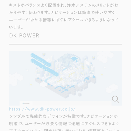
ポータルサイト・メディアサイト
（39件）
キストがバランスよく配置され、浄水システムのメリットがわ
LP（ランディングページ）
（28件）
かりやすく伝わります。ナビゲーションは簡潔で使いやすく、
キャンペーン・プロモーションサイト
ユーザーが求める情報にすぐにアクセスできるようになって
（12件）
います。
ブランディング（ロゴ・印刷物）
（90件）
DK POWER
その他
（1件）
お客様インタビュー
https://www.dk-power.co.jp/
シンプルで機能的なデザインが特徴です。ナビゲーションが
明確で、ユーザーが必要な情報に迅速にアクセスできるよう