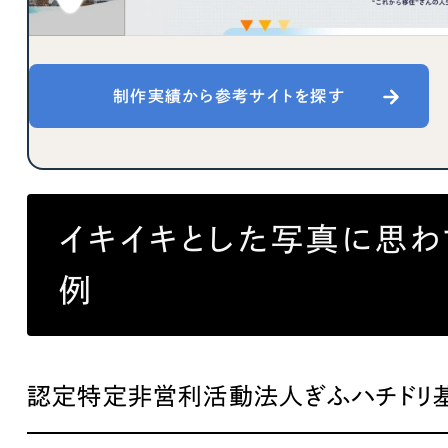
キャンペーン・プロモーションサイ
ブランディング（ロゴ・印刷物）
（
その他
（1件）
制作実績から参考サイトを探す
Outsourcin
イキイキとした写真に思わ
アウトソーシング（代行支援
リープ・プロジェクト
例
「反響強化」を目的としたマー
リープ・リクルーティング
「採用強化」を目的とした採用
認定特定非営利活動法人ぎふハチドリ
その他のサービス