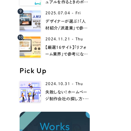
058-215-00
ュアルを作るときのポイ
ントは？Web上でマニュ
9
24時間受付
2025.07.04 - Fri
アルを作るときのメリット
デザイナーが選ぶ！「人
材紹介/派遣業」で参考
無料で課題整理を依頼する
になるwebデザイン事例
10
2024.11.21 - Thu
13選！
【厳選16サイト】「リフォ
資料請求する
ーム業界」で参考になる
ホームページデザイン
集！
Pick Up
2024.10.31 - Thu
失敗しない！ホームペー
ジ制作会社の探し方・選
び方、注意点までを徹底
解説！
Works