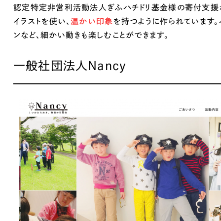
認定特定非営利活動法人ぎふハチドリ基金様の寄付支援
広報ブログ
イラストを使い、
温かい印象
を持つように作られています。
メルマガアーカイブ
ンなど、細かい動きも楽しむことができます。
一般社団法人Nancy
プライバシーポリシー
情報セキュ
クッキーポリシー
サイトマップ
Works
客様も歓迎。
セプトの策定からお任
化するサイト構成、デザ
国内外のデザイン
受賞・ノミネートも