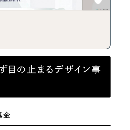
ト
（12件）
90件）
g
ず目の止まるデザイン事
）
ケティング代行
業務代行
基金