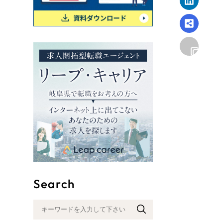
リープ
SEO対
グ"から、
広報支援
公益社団法人ふるさと回帰・移住交流推進機構様｜メディア
Search