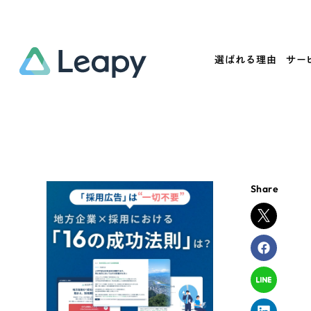
選ばれる理由
サー
Service
Works
Company
Useful
サービス紹介
制作実績
会社概要
お役立ち情報
We
Share
一過性の広告に頼らず、
全国1,400社以上の支援実績
可能性をひらくデザインで
リーピーによるお役立ち情報を
コー
「仕組み」と「ノウハウ」を残す資産型DX
ら
しあわせな毎日をつくる
ます
支援をご提供します
実績の一部をご紹介します
EC
?
ブックマークしたサイ