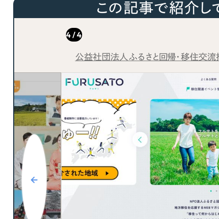
この記事で紹介し
ブランディング（ロゴ・印刷物）
ブランディング支援
・プロジェクト
広報ブログ
（90件）
／
マーケティング代行
リーピーの取り組みに関するお知らせ・イベントの様子を
策によるアクセス獲得、反響獲得などの"Webマーケティン
その他
（1件）
1 / 4
オプションサービス
代表ブログ
などのオフライン領域のマーケティングまでまるっと代行
認定特定非営利活動法人ぎふハチドリ基金
代表川口が経営・Web戦略・地方創生に関する情報を発
・情報サイト
お客様インタビュー
サイト
メールマガジンアーカイブ
過去に配信したメールマガジンのアーカイブ
制作実績
すべて
（624件）
コーポレート・企業サイト
（278件
ブランドサイト・サービスサイト
（
求人・採用サイト
（61件）
ECサイト（オンラインショップ）
（
ポータルサイト・メディアサイト
（
LP（ランディングページ）
（28件）