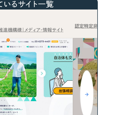
Pace
ているサイト一覧
／
クラウド型工数管理ツール
日報ツールで案件ごとの営業利益をリアルタイムに可視化
発信
様｜ポータルサイト・メディア・情報
信
NP
）
85件）
43件）
39件）