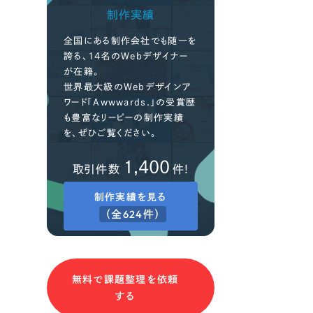
制作実績
全国にある制作会社でも随一を
誇る、14名のWebデザイナー
が在籍。
世界最大級のWebデザインア
ワード「Awwwards.」の受賞歴
も豊富なリーピーの制作実績
を、ぜひご覧ください。
1,400
取引件数
件!
制作実績を見る
（全624件）
無料で課題整理を依頼
する