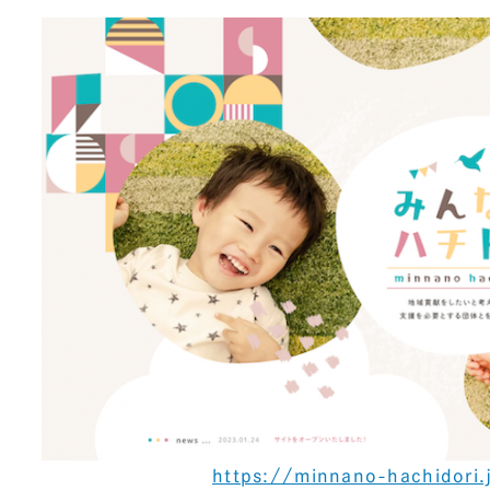
Company
会社情報
会社概要
代表挨拶
SDGsに向けた取り組み
メディア掲載と取材依頼
新着情報
採用情報
ブログ
リーピーブログ
https://minnano-hachidori.
代表ブログ