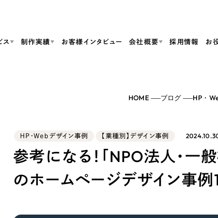
ビス
制作実績
お客様インタビュー
会社概要
採用情報
お
Web Produ
すべて
（624件）
HOME
ブログ
HP・W
コーポレート・企業サイト
（278件）
リーピーがわかる資料３点セット
bサイト制作
ブランドサイト・サービスサイト
リーピーが選ばれる理由
（85件）
リーピーのWebサイト制作・会社概要・サービスがわかる
会社概要
2024.10.3
HP・Webデザイン事例
【業種別】デザイン事例
の中か
ご紹介し
求人・採用サイト
お役立ち資料
（61件）
Webサイト制作
ポレートサイト制作
採用サイト制作
参考になる！「NPO法人・一
代表挨拶
SDG
すぐに使える資料をダウンロード
ECサイト（オンラインショップ）
（43件）
コーポレートサイト制作
サイト制作
ブランドサイト制作
のホームページデザイン事例1
ポータルサイト・メディアサイト
メディア掲載・取材依頼
新着情
（39件）
採用サイト制作
LP（ランディングページ）
（28件）
よくある質問
ト
ECサイト制作
リーピーブログ
採用情報
キャンペーン・プロモーションサイト
（1
ブランドサイト制作
Webデザイン・Webマーケティングに関する情報を発信