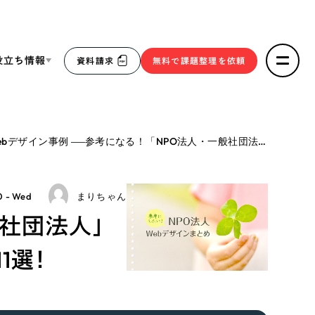
役立ち情報
資料請求
無料で課題整理を依頼
ce
ebデザイン事例
参考になる！「NPO法人・一般社団法人」のホームページデザイン事例11選！
リープ・リクルーティング
／
採用業務代行
求人票作成・面接など各種業務代行、採用の仕組み作り支
３点セット
援
0 - Wed
まりちゃん
リープ・キャリア
／
人材紹介サービス
般社団法人」
sへの取り組み
完全成功報酬型のスカウト型ハイクラス人材紹介（岐阜・愛
知）
1選！
報
2件）