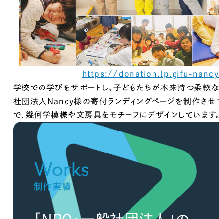
66
取引実績全国1,400以上。
コーボレートサイトやECサイトな
制作実績を見て
https://donation.lp.gifu-nancy
学校での学びをサポートし、子どもたちが本来持つ柔軟
社団法人Nancy様の寄付ランディングページを制作させ
で、幾何学模様や文房具をモチーフにデザインしています。
Works
制作実績