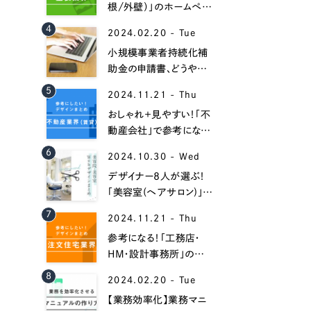
根/外壁）」のホームペー
ジデザイン事例16選！
4
2024.02.20 - Tue
小規模事業者持続化補
助金の申請書、どうやっ
て書くべき？【書き方と記
5
2024.11.21 - Thu
入例】
おしゃれ＋見やすい！「不
動産会社」で参考になる
ホームページデザイン
6
Contact Us
2024.10.30 - Wed
35選！
デザイナー8人が選ぶ！
「美容室(ヘアサロン)」の
おしゃれなホームページ
初めてのサイト制作で何をすればいいかお困りのお
7
2024.11.21 - Thu
作成事例集！
現状の課題抽出やサイトの目的の整理、サイトコン
参考になる！「工務店・
せください。もちろん、Web集客の戦略設計を具現
HM・設計事務所」のホ
イン、機能面までご提案します。
ームページ制作事例30
8
2024.02.20 - Tue
選！
【業務効率化】業務マニ