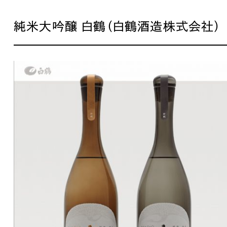
広報ブログ
純米大吟醸 白鶴（白鶴酒造株式会社）
メルマガアーカイブ
プライバシーポリシー
情報セキュ
クッキーポリシー
サイトマップ
Works
客様も歓迎。
セプトの策定からお任
化するサイト構成、デザ
国内外のデザイン
受賞・ノミネートも