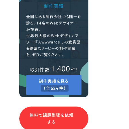
制作実績
全国にある制作会社でも随一を
誇る、14名のWebデザイナー
が在籍。
世界最大級のWebデザインア
ワード「Awwwards.」の受賞歴
も豊富なリーピーの制作実績
を、ぜひご覧ください。
1,400
取引件数
件!
制作実績を見る
（全624件）
無料で課題整理を依頼
する