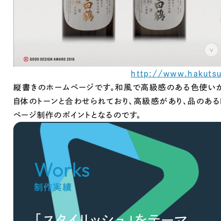
66
取引実績全国1,400以上。
コーボレートサイトやECサイトな
制作実績を見て
http://www.hakutsu
縦書きのホームページです。和風で高級感のある色使い
自体のトーンと合わせられており、高級感があり、品のあ
ページ制作のポイントとなるのです。
Works
制作実績
「スタイリッシュ」をテーマ