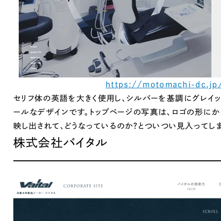
キャンペーン・プロモーションサイ
ブランディング（ロゴ・印刷物）
（
その他
（1件）
Outsourcin
https://motomachi-dc.jp
セリフ体の英語を大きく使用し、シルバーを基調にグレイッ
ールなデザインです。トップページの写真は、ロゴの形に
アウトソーシング（代行支援
映し出されて、どうなっているのか？とついつい見入ってしま
リープ・プロジェクト
株式会社バイタル
「反響強化」を目的としたマー
リープ・リクルーティング
「採用強化」を目的とした採用
その他のサービス