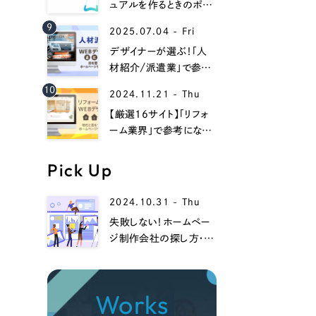
058-215-00
ュアルを作るときのポイ
ントは？Web上でマニュ
9
24時間受付
2025.07.04 - Fri
アルを作るときのメリット
デザイナーが選ぶ！「人
材紹介/派遣業」で参考
無料で課題整理を依頼する
になるwebデザイン事例
10
2024.11.21 - Thu
13選！
【厳選16サイト】「リフォ
資料請求する
ーム業界」で参考になる
ホームページデザイン
集！
Pick Up
2024.10.31 - Thu
失敗しない！ホームペー
ジ制作会社の探し方・選
び方、注意点までを徹底
解説！
Works