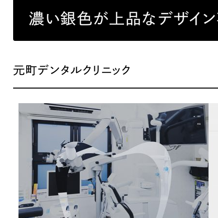
ブランディング（ロゴ・印刷物）
ブランディング支援
・プロジェクト
広報ブログ
（90件）
／
マーケティング代行
濃い銀色が上品なデザイン
リーピーの取り組みに関するお知らせ・イベントの様子を
策によるアクセス獲得、反響獲得などの"Webマーケティン
その他
（1件）
オプションサービス
代表ブログ
などのオフライン領域のマーケティングまでまるっと代行
代表川口が経営・Web戦略・地方創生に関する情報を発
お客様インタビュー
メールマガジンアーカイブ
元町デンタルクリニック
過去に配信したメールマガジンのアーカイブ
制作実績
すべて
（624件）
コーポレート・企業サイト
（278件
ブランドサイト・サービスサイト
（
求人・採用サイト
（61件）
ECサイト（オンラインショップ）
（
ポータルサイト・メディアサイト
（
LP（ランディングページ）
（28件）