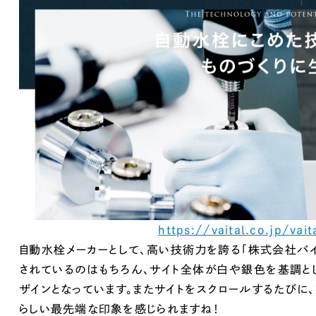
Company
会社情報
会社概要
代表挨拶
SDGsに向けた取り組み
メディア掲載と取材依頼
新着情報
採用情報
https://vaital.co.jp/vait
自動水栓メーカーとして、高い技術力を誇る「株式会社バ
ブログ
されているのはもちろん、サイト全体が白や銀色を基調と
ザインとなっています。またサイトをスクロールするたびに、
リーピーブログ
らしい最先端な印象を感じられますね！
代表ブログ