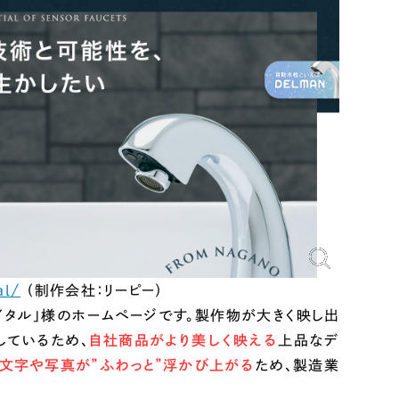
al/
（制作会社：リーピー）
イタル」様のホームページです。製作物が大きく映し出
しているため、
自社商品がより美しく映える
上品
な
デ
文字や写真が”ふわっと”浮かび上がる
ため、製造業