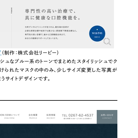
ト
（12件）
90件）
g
/
（制作：株式会社リーピー）
シュなブルー系のトーンでまとめたスタイリッシュでク
かけられたマスクの中のみ、少しサイズ変更した写真が
）
うサイトデザインです。
ケティング代行
業務代行