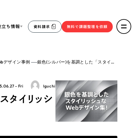
役立ち情報
資料請求
無料で課題整理を依頼
ce
ebデザイン事例
銀色(シルバー)を基調とした「スタイリッシュ」なWebデザイン集！
リープ・リクルーティング
／
採用業務代行
求人票作成・面接など各種業務代行、採用の仕組み作り支
３点セット
援
5.06.27 - Fri
Iguchi
リープ・キャリア
／
人材紹介サービス
「スタイリッシ
sへの取り組み
完全成功報酬型のスカウト型ハイクラス人材紹介（岐阜・愛
知）
報
2件）