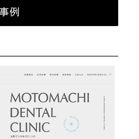
Pace
／
クラウド型工数管理ツール
事例
日報ツールで案件ごとの営業利益をリアルタイムに可視化
発信
信
）
85件）
43件）
39件）