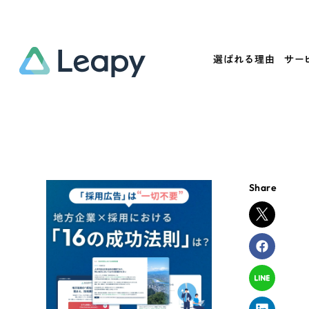
選ばれる理由
サー
Service
Works
Company
Useful
サービス紹介
制作実績
会社概要
お役立ち情報
We
Share
一過性の広告に頼らず、
全国1,400社以上の支援実績
可能性をひらくデザインで
リーピーによるお役立ち情報を
コー
「仕組み」と「ノウハウ」を残す資産型DX
ら
しあわせな毎日をつくる
ます
支援をご提供します
実績の一部をご紹介します
EC
?
ブックマークしたサイ