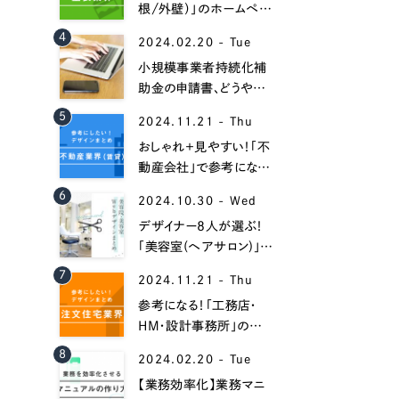
根/外壁）」のホームペー
ジデザイン事例16選！
4
2024.02.20 - Tue
小規模事業者持続化補
助金の申請書、どうやっ
て書くべき？【書き方と記
5
2024.11.21 - Thu
入例】
おしゃれ＋見やすい！「不
動産会社」で参考になる
ホームページデザイン
6
Contact Us
2024.10.30 - Wed
35選！
デザイナー8人が選ぶ！
「美容室(ヘアサロン)」の
おしゃれなホームページ
初めてのサイト制作で何をすればいいかお困りのお
7
2024.11.21 - Thu
作成事例集！
現状の課題抽出やサイトの目的の整理、サイトコン
参考になる！「工務店・
せください。もちろん、Web集客の戦略設計を具現
HM・設計事務所」のホ
イン、機能面までご提案します。
ームページ制作事例30
8
2024.02.20 - Tue
選！
【業務効率化】業務マニ