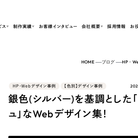
ビス
制作実績
お客様インタビュー
会社概要
採用情報
お
Web Produ
すべて
（624件）
HOME
ブログ
HP・W
コーポレート・企業サイト
（278件）
リーピーがわかる資料３点セット
bサイト制作
ブランドサイト・サービスサイト
リーピーが選ばれる理由
（85件）
リーピーのWebサイト制作・会社概要・サービスがわかる
会社概要
202
HP・Webデザイン事例
【色別】デザイン事例
の中か
ご紹介し
求人・採用サイト
お役立ち資料
（61件）
Webサイト制作
ポレートサイト制作
採用サイト制作
銀色(シルバー)を基調とした
代表挨拶
SDG
すぐに使える資料をダウンロード
ECサイト（オンラインショップ）
（43件）
コーポレートサイト制作
サイト制作
ブランドサイト制作
ュ」なWebデザイン集！
ポータルサイト・メディアサイト
メディア掲載・取材依頼
新着情
（39件）
採用サイト制作
LP（ランディングページ）
（28件）
よくある質問
ト
ECサイト制作
リーピーブログ
採用情報
キャンペーン・プロモーションサイト
（1
ブランドサイト制作
Webデザイン・Webマーケティングに関する情報を発信