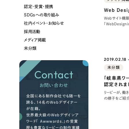
認定・受賞・提携
Web De
SDGsへの取り組み
Webサイト構
社内イベント・お知らせ
「WebDesigning
拠点で展開するメリ
採用活動
ィア掲載実績は
メディア掲載
未分類
2019.02.18 
未分類
Contact
「岐阜県ワ
認定されま
お問い合わせ
リーピーが、働
全国にある制作会社でも随一を
の様子をご紹介
誇る、14名のWebデザイナー
は まず、岐阜
が在籍。
方、子育て支援
世界最大級のWebデザインア
岐阜県の制度
ワード「 Awwwards.」の受賞
歴も豊富なリーピーの制作実績