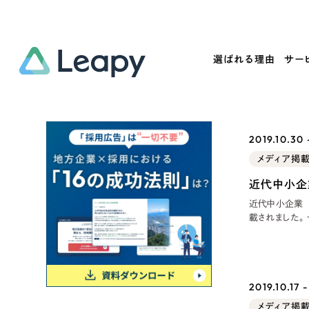
選ばれる理由
サー
Service
Works
Company
Useful
2019.10.30
サービス紹介
制作実績
会社概要
お役立ち情報
メディア掲
We
近代中小企
一過性の広告に頼らず、
全国1,400社以上の支援実績
可能性をひらくデザインで
リーピーによるお役立ち情報を
近代中小企業 
コー
「仕組み」と「ノウハウ」を残す資産型DX
ら
しあわせな毎日をつくる
ます
支援をご提供します
実績の一部をご紹介します
EC
?
ブックマークしたサイ
2019.10.17 
メディア掲