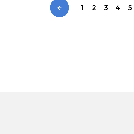
1
2
3
4
5
Company
会社情報
会社概要
代表挨拶
SDGsに向けた取り組み
メディア掲載と取材依頼
新着情報
採用情報
ブログ
リーピーブログ
代表ブログ