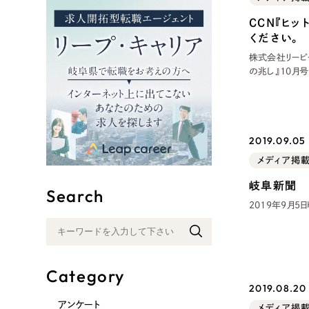
リープ
CCN『ヒ
SEO対
ください。
グ"から、
株式会社リーピ
広報支援
の兆し』10月号で紹介されていま
2019年11月9日（土）です。 チャンネル
認ください。
2019.09.05 
メディア掲
岐阜新聞 
Search
2019年9月
Category
2019.08.20 
アンケート
メディア掲