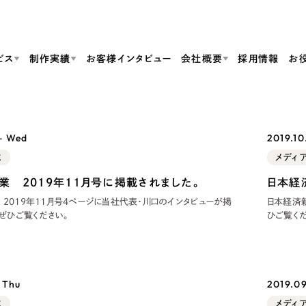
ビス
制作実績
お客様インタビュー
会社概要
採用情報
お
Web Produ
すべて
（624件）
 - Wed
2019.10
コーポレート・企業サイト
（278件）
リーピーがわかる資料３点セット
載
メディ
bサイト制作
ブランドサイト・サービスサイト
リーピーが選ばれる理由
（85件）
リーピーのWebサイト制作・会社概要・サービスがわかる
会社概要
業 2019年11月号に掲載されました。
日本経
の中か
ご紹介し
求人・採用サイト
お役立ち資料
（61件）
2019年11月号4ページに当社代表・川口のインタビューが掲
日本経済新
Webサイト制作
ポレートサイト制作
採用サイト制作
代表挨拶
SDG
すぐに使える資料をダウンロード
載されました。 ぜひご覧ください。
ECサイト（オンラインショップ）
（43件）
コーポレートサイト制作
サイト制作
ブランドサイト制作
ポータルサイト・メディアサイト
メディア掲載・取材依頼
新着情
（39件）
採用サイト制作
LP（ランディングページ）
（28件）
よくある質問
ト
ECサイト制作
- Thu
2019.09
リーピーブログ
採用情報
キャンペーン・プロモーションサイト
（1
ブランドサイト制作
Webデザイン・Webマーケティングに関する情報を発信
載
メディ