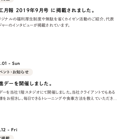
Pace
／
クラウド型工数管理ツール
工月報 2019年9月号 に掲載されました。
日報ツールで案件ごとの営業利益をリアルタイムに可視化
発信
リジナルの福利厚生制度や無駄を省くカイゼン活動のご紹介、代表
ジャーのインタビューが掲載されています。
信
.01 - Sun
ベント・お知らせ
）
進デーを開催しました。
85件）
デーを当社1階スタジオにて開催しました。当社クライアントでもある
ess様をお招きし、毎日できるトレーニングや食事方法を教えていただきま
健康増進デーとは 毎日のデスクワークで運動不足になりがちで、一日の
43件）
,000歩なんて日は珍しくない状況を見て、「これは不健康だ。」とい
ら始ま
39件）
12 - Fri
ア掲載