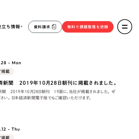
役立ち情報
資料請求
無料で課題整理を依頼
ce
.28 - Mon
リープ・リクルーティング
／
採用業務代行
ア掲載
求人票作成・面接など各種業務代行、採用の仕組み作り支
３点セット
済新聞 2019年10月28日朝刊に掲載されました。
援
聞 2019年10月28日朝刊 19面に、当社が掲載されました。 ぜ
リープ・キャリア
／
人材紹介サービス
sへの取り組み
ひご覧ください。 日本経済新聞電子版でもご確認いただけます。
完全成功報酬型のスカウト型ハイクラス人材紹介（岐阜・愛
知）
報
.12 - Thu
2件）
ア掲載