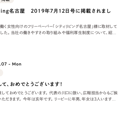
ト
（12件）
living名古屋 2019年7月12日号に掲載されまし
90件）
で働く女性向けのフリーペーパー「シティリビング名古屋」様に取材して
や福利厚生制度について、紹介
されています。 その他のメディア掲載実績はこちらをご覧ください。
g
.07 - Mon
）
して、おめでとうございます！
ケティング代行
ましておめでとうございます。 代表の川口に倣い、広報担当からもご挨
年です。 リーピーに年男、年女は3人いますが
の一人が私です。 月並みですが、猪突猛進していきたいと思いますの
業務代行
くお願いいたします。 2019年の年賀サイトの見どころ 2019年の年