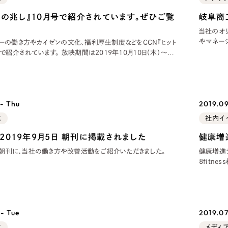
ブランディング（ロゴ・印刷物）
ブランディング支援
・プロジェクト
広報ブログ
（90件）
／
マーケティング代行
ットの兆し』10月号で紹介されています。ぜひご覧
岐阜商
リーピーの取り組みに関するお知らせ・イベントの様子を
策によるアクセス獲得、反響獲得などの"Webマーケティン
その他
当社のオ
（1件）
オプションサービス
代表ブログ
やマネー
ーの働き方やカイゼンの文化、福利厚生制度などをCCN『ヒット
などのオフライン領域のマーケティングまでまるっと代行
す。 放映期間は2019年10月10日（木）～
代表川口が経営・Web戦略・地方創生に関する情報を発
や放映時間については、こちらからご確
お客様インタビュー
メールマガジンアーカイブ
過去に配信したメールマガジンのアーカイブ
制作実績
- Thu
2019.09
すべて
（624件）
載
社内イ
コーポレート・企業サイト
（278件
2019年9月5日 朝刊に掲載されました
健康増
ブランドサイト・サービスサイト
（
5日朝刊に、当社の働き方や改善活動をご紹介いただきました。
健康増進
8fitn
求人・採用サイト
（61件）
した。 
ECサイト（オンラインショップ）
（
総歩数が2
うことか
ポータルサイト・メディアサイト
（
- Tue
LP（ランディングページ）
2019.07.
（28件）
載
メディ