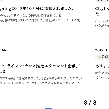
キャンペーン・プロモーションサイ
ブランディング（ロゴ・印刷物）
signing2019年10月号に掲載されました。
City
（
た。
築やWebデザインなどの情報を発信されている
その他
（1件）
」様に取材していただきました。 当社のリモートワークや複数
オフィス
ットや成果、気づきなどをご紹介しています。 その他のメデ
いただきました。 当社の働きやすさの取り組み
こちらをご覧ください。
Outsourcin
- Mon
2019.01
アウトソーシング（代行支援
未分類
リープ・プロジェクト
ーク・ライフ・バランス推進エクセレント企業」に
あけま
した。
「反響強化」を目的としたマー
新年あけ
拶させていただきます。 今年は亥
リープ・リクルーティング
きやすい会社に認定されました。 認定式に参加しましたので、そ
そのうち
します。 岐阜県ワーク・ライフ・バランス推進エクセレント企業と
「採用強化」を目的とした採用
で よろし
県ワーク・ライフ・バランス推進エクセレント企業の認定とは、 働き
、女性の活躍推進などの分野を総合的に評価して認定される、
その他のサービス
の
8 / 8