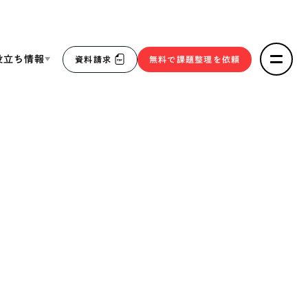
役立ち情報
資料請求
無料で課題整理を依頼
ce
リープ・リクルーティング
／
採用業務代行
求人票作成・面接など各種業務代行、採用の仕組み作り支
３点セット
援
リープ・キャリア
／
人材紹介サービス
sへの取り組み
完全成功報酬型のスカウト型ハイクラス人材紹介（岐阜・愛
知）
報
2件）