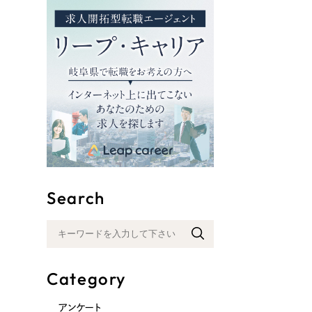
リープ
SEO対
グ"から、
広報支援
Search
Category
アンケート