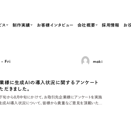
ビス
制作実績
お客様インタビュー
会社概要
採用情報
お
Web Produ
すべて
（624件）
- Fri
maki
コーポレート・企業サイト
（278件）
リーピーがわかる資料３点セット
bサイト制作
ブランドサイト・サービスサイト
リーピーが選ばれる理由
（85件）
リーピーのWebサイト制作・会社概要・サービスがわかる
会社概要
業様に生成AIの導入状況に関するアンケート
の中か
ご紹介し
求人・採用サイト
お役立ち資料
（61件）
Webサイト制作
ポレートサイト制作
採用サイト制作
ただきました。
代表挨拶
SDG
すぐに使える資料をダウンロード
ECサイト（オンラインショップ）
（43件）
月下旬から8月中旬にかけて、お取引先企業様にアンケートを実施
コーポレートサイト制作
サイト制作
ブランドサイト制作
 生成AI導入状況について、皆様から貴重なご意見を頂戴いたし
ポータルサイト・メディアサイト
メディア掲載・取材依頼
新着情
（39件）
部ご紹介します。 昨今、都心部を中心に導入が加速している生
採用サイト制作
地方企業ではDX化はじめ、その遅れが指摘されています。 リーピ
LP（ランディングページ）
（28件）
よくある質問
ト
ECサイト制作
ンケ
リーピーブログ
採用情報
キャンペーン・プロモーションサイト
（1
ブランドサイト制作
Webデザイン・Webマーケティングに関する情報を発信