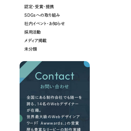
認定・受賞・提携
SDGsへの取り組み
社内イベント・お知らせ
採用活動
メディア掲載
未分類
Contact
お問い合わせ
全国にある制作会社でも随一を
誇る、14名のWebデザイナー
が在籍。
世界最大級のWebデザインア
ワード「 Awwwards.」の受賞
歴も豊富なリーピーの制作実績