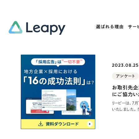
選ばれる理由
サー
Service
Works
Company
Useful
2023.08.25 
サービス紹介
制作実績
会社概要
お役立ち情報
アンケート
We
お取引先企
一過性の広告に頼らず、
全国1,400社以上の支援実績
可能性をひらくデザインで
リーピーによるお役立ち情報を
コー
にご協力い
「仕組み」と「ノウハウ」を残す資産型DX
ら
しあわせな毎日をつくる
ます
支援をご提供します
実績の一部をご紹介します
リーピーは、7
EC
いたしました。
ましたので、一
成AIですが、
?
ブックマークしたサイ
ーが実施したア