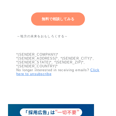
無料で相談してみる
～地方の未来をおもしろくする～
*|SENDER_COMPANY|*
*|SENDER_ADDRESS|*, *|SENDER_CITY|*,
*|SENDER_STATE|*, *|SENDER_ZIP|*,
*|SENDER_COUNTRY|*
No longer interested in receiving emails?
Click
here to unsubscribe