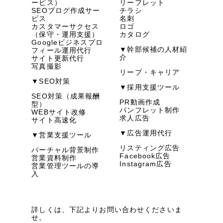
ービス）
リーフレット
SEOブログ作成サー
チラシ
ビス
名刺
カスタマーサクセス
ロゴ
（保守・運用支援）
カタログ
Googleビジネスプロ
▼幹部候補の人材紹
フィール運用代行
介
サイト更新代行
写真撮影
リープ・キャリア
▼SEO対策
▼採用支援ツール
SEO対策（成果報酬
PR動画作成
型）
パンフレット制作
WEBサイト改修
求人広告
サイト高速化
▼広告運用代行
▼営業支援ツール
リスティング広告
バーチャル背景制作
Facebook広告
営業資料制作
Instagram広告
営業管理ツールの導
入
詳しくは、下記よりお問い合わせくださいま
せ。