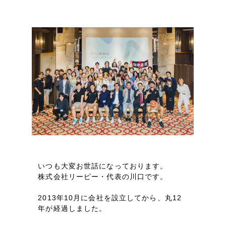
LP（ランディングページ）
（28件）
マーケティングDX支援
キャンペーン・プロモーションサイト
（12件）
Webサイト制作
ブランディング（ロゴ・印刷物）
（90件）
その他
（1件）
コーポレートサイト制作
オプションサービス
採用サイト制作
お客様インタビュー
ECサイト制作
Outsourcing
ブランドサイト制作
?
よくある質問
アウトソーシング（代行支援）
いつも大変お世話になっております。
リープ・プロジェクト
株式会社リーピー・代表の川口です。
「反響強化」を目的としたマーケティング代行
リープ・プロジェクト
／
マーケティング代行
リープ・リクルーティング
SEO対策によるアクセス獲得、反響獲得などの"Webマーケティング"から、
2013年10月に会社を設立してから、丸12
ライン領域のマーケティングまでまるっと代行
年が経過しました。
「採用強化」を目的とした採用業務代行