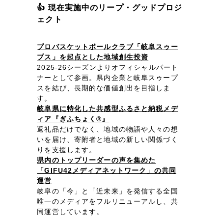
👍 現在実施中のリープ・グッドプロジ
ェクト
プロバスケットボールクラブ「岐阜スゥー
プス」を起点とした地域創生投資
2025-26シーズンよりオフィシャルパート
ナーとして参画。県内企業と岐阜スゥープ
スを結び、長期的な価値創出を目指しま
す。
岐阜県に特化した共感型ふるさと納税メデ
ィア『ぎふちょく®』
返礼品だけでなく、地域の物語や人々の想
いを届け、寄附者と地域の新しい関係づく
りを支援します。
県内のトップリーダーの声を集めた
「GIFU42メディアネットワーク」の共同
運営
岐阜の「今」と「近未来」を発信する全国
唯一のメディアをフルリニューアルし、共
同運営しています。