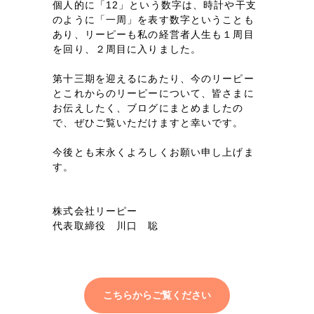
採用DX支援
個人的に「12」という数字は、時計や干支
その他のサービス
のように「一周」を表す数字ということも
あり、リーピーも私の経営者人生も１周目
リープ・リクルーティング
／
採用業務代行
を回り、２周目に入りました。
プライバシーポリシー
情報セキュリティ方針
求人票作成・面接など各種業務代行、採用の仕組み作り支援
AI倫理ポリシー
クッキーポリシー
サイトマップ
リープ・キャリア
／
人材紹介サービス
第十三期を迎えるにあたり、今のリーピー
ウェブアクセシビリティ方針
完全成功報酬型のスカウト型ハイクラス人材紹介（岐阜・愛知）
とこれからのリーピーについて、皆さまに
お伝えしたく、ブログにまとめましたの
で、ぜひご覧いただけますと幸いです。
カイゼンDX支援
今後とも末永くよろしくお願い申し上げま
Pace
／
クラウド型工数管理ツール
す。
日報ツールで案件ごとの営業利益をリアルタイムに可視化
株式会社リーピー
制作実績
代表取締役 川口 聡
Works
制作実績
こちらからご覧ください
全国1,400社以上の支援実績の中から
実績の