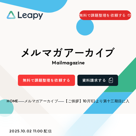
058-215-0066
無料で課題整理を依頼する
24時間受付
無料で課題整理を依頼する
資料請求
する
メルマガアーカイブ
資料請求する
Mailmagazine
無料で課題整理を依頼
する
Company
無料で課題整理を依頼する
資料請求する
会社情報
採用情報
HOME
メルマガアーカイブ
【ご挨拶】10月1日より第十三期目に入ります／リーピー・川
Web Produce
お役立ち情報
リーピーが選ばれる理由
会社概要
2025.10.02 11:00
配信