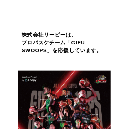
一部をご紹介します
ブックマークしたサイト
株式会社リーピーは、
プロバスケチーム「GIFU
SWOOPS」を応援しています。
すべて
（624件）
コーポレート・企業サイト
（278件）
ブランドサイト・サービスサイト
（85件）
求人・採用サイト
（61件）
ECサイト（オンラインショップ）
（43件）