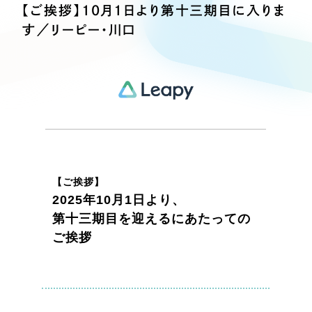
Webサイト制作
【ご挨拶】10月1日より第十三期目に入りま
選ばれる理由
す／リーピー・川口
コーポレートサイト制作
採用サイト制作
サービス
ECサイト制作
Service
ブランドサイト制作
サービス紹介
ブランディング支援
一過性の広告に頼らず、
「仕組み」と「ノウハウ」
制作実績
を残す資産型DX支援をご提供します
すべて
（624件）
【ご挨拶】
2025年10月1日より、
コーポレート・企業サイト
（278件）
第十三期目を迎えるにあたっての
ブランドサイト・サービスサイト
（85件）
ご挨拶
求人・採用サイト
（61件）
ECサイト（オンラインショップ）
（43件）
ポータルサイト・メディアサイト
（39件）