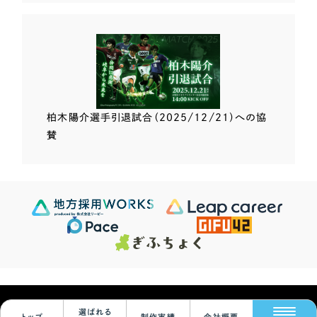
柏木陽介選手
引退試合（2025/12/21）
への協
賛
Scroll Down
© Leapy Inc.
選ばれる
トップ
制作実績
会社概要