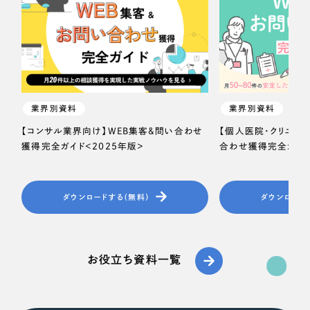
業界別資料
業界別資料
【コンサル業界向け】WEB集客＆問い合わせ
【個人医院・クリニッ
獲得完全ガイド＜2025年版＞
合わせ獲得完全ガイド
ダウンロードする（無料）
ダウンロード
お役立ち資料一覧